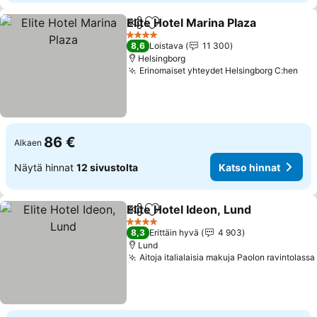
Elite Hotel Marina Plaza
Jaa
Lisää suosikkeihin
Ka
4 Tähtiluokitus
8,6
Loistava
11 300
Helsingborg
Erinomaiset yhteydet Helsingborg C:hen
Kat
86 €
Alkaen
Näytä hinnat
12 sivustolta
Katso hinnat
Elite Hotel Ideon, Lund
Jaa
Lisää suosikkeihin
Kat
4 Tähtiluokitus
8,3
Erittäin hyvä
4 903
Lund
Aitoja italialaisia makuja Paolon ravintolassa