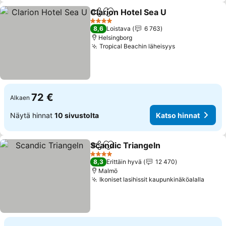
Clarion Hotel Sea U
Jaa
Lisää suosikkeihin
Katso 
4 Tähtiluokitus
8,6
Loistava
6 763
Helsingborg
Tropical Beachin läheisyys
Katso hinnat
72 €
Alkaen
Näytä hinnat
10 sivustolta
Katso hinnat
Scandic Triangeln
Jaa
Lisää suosikkeihin
Katso hi
4 Tähtiluokitus
8,3
Erittäin hyvä
12 470
Malmö
Ikoniset lasihissit kaupunkinäköalalla
Katso