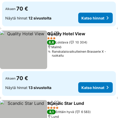
70 €
Alkaen
Näytä hinnat
12 sivustolta
Katso hinnat
Quality Hotel View
Jaa
Lisää suosikkeihin
Katso h
3 Tähtiluokitus
8,6
Loistava
10 304
Malmö
Ranskalaisvaikutteinen Brasserie X -
ruokailu
70 €
Alkaen
Näytä hinnat
13 sivustolta
Katso hinnat
Scandic Star Lund
Jaa
Lisää suosikkeihin
Katso hi
4 Tähtiluokitus
8,1
Erittäin hyvä
6 583
Lund