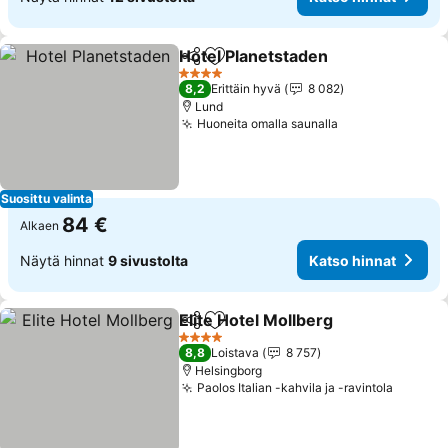
Hotel Planetstaden
Jaa
Lisää suosikkeihin
Katso h
4 Tähtiluokitus
8,2
Erittäin hyvä
8 082
Lund
Huoneita omalla saunalla
Katso hinnat
Suosittu valinta
84 €
Alkaen
Näytä hinnat
9 sivustolta
Katso hinnat
Elite Hotel Mollberg
Jaa
Lisää suosikkeihin
Katso 
4 Tähtiluokitus
8,8
Loistava
8 757
Helsingborg
Paolos Italian -kahvila ja -ravintola
Katso h