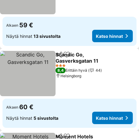
59 €
Alkaen
Näytä hinnat
13 sivustolta
Katso hinnat
Scandic Go,
Jaa
Lisää suosikkeihin
Gasverksgatan 11
Katso hinnat
3 Tähtiluokitus
8,4
Erittäin hyvä
44
Helsingborg
60 €
Alkaen
Näytä hinnat
5 sivustolta
Katso hinnat
Moment Hotels