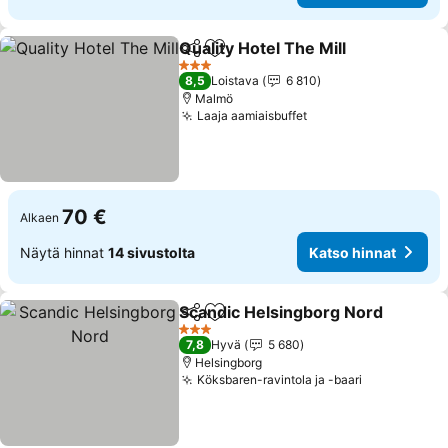
Quality Hotel The Mill
Jaa
Lisää suosikkeihin
Kats
3 Tähtiluokitus
8,5
Loistava
6 810
Malmö
Laaja aamiaisbuffet
Katso hinnat
70 €
Alkaen
Näytä hinnat
14 sivustolta
Katso hinnat
Scandic Helsingborg Nord
Jaa
Lisää suosikkeihin
3 Tähtiluokitus
7,8
Hyvä
5 680
Helsingborg
Köksbaren-ravintola ja -baari
Katso hinna