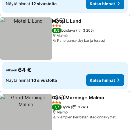
Näytä hinnat
12 sivustolta
Katso hinnat
Motel L Lund
Jaa
Lisää suosikkeihin
Katso hinnat
3 Tähtiluokitus
8,5
Loistava
3 205
Malmö
Panoraama-sky bar ja terassi
Katso hinna
64 €
Alkaen
Näytä hinnat
10 sivustolta
Katso hinnat
Good Morning+ Malmö
Jaa
Lisää suosikkeihin
Kat
3 Tähtiluokitus
7,7
Hyvä
8 241
Malmö
Ylempien kerrosten stadionnäkymät
Katso 