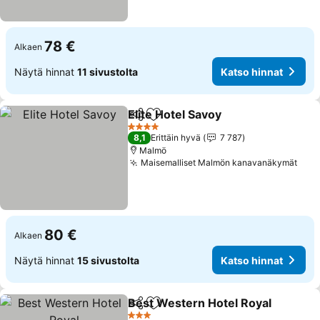
78 €
Alkaen
Näytä hinnat
11 sivustolta
Katso hinnat
Elite Hotel Savoy
Jaa
Lisää suosikkeihin
Katso hin
4 Tähtiluokitus
8,1
Erittäin hyvä
7 787
Malmö
Maisemalliset Malmön kanavanäkymät
Kats
80 €
Alkaen
Näytä hinnat
15 sivustolta
Katso hinnat
Best Western Hotel Royal
Jaa
Lisää suosikkeihin