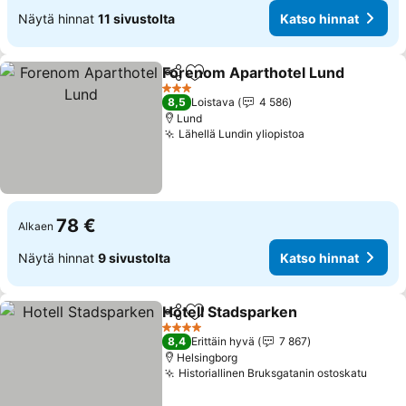
Näytä hinnat
11 sivustolta
Katso hinnat
Forenom Aparthotel Lund
Jaa
Lisää suosikkeihin
3 Tähtiluokitus
8,5
Loistava
4 586
Lund
Lähellä Lundin yliopistoa
Katso hinnat
78 €
Alkaen
Näytä hinnat
9 sivustolta
Katso hinnat
Hotell Stadsparken
Jaa
Lisää suosikkeihin
Katso h
4 Tähtiluokitus
8,4
Erittäin hyvä
7 867
Helsingborg
Historiallinen Bruksgatanin ostoskatu
Katso