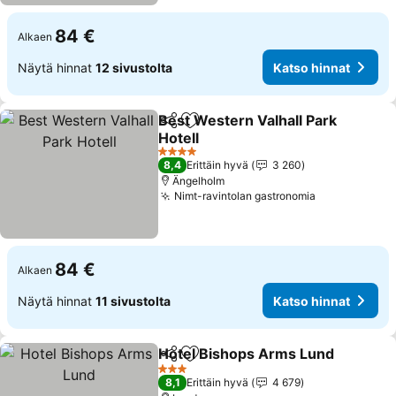
84 €
Alkaen
Näytä hinnat
12 sivustolta
Katso hinnat
Best Western Valhall Park
Jaa
Lisää suosikkeihin
Hotell
Katso hinnat
4 Tähtiluokitus
8,4
Erittäin hyvä
3 260
Ängelholm
Nimt-ravintolan gastronomia
Katso hinna
84 €
Alkaen
Näytä hinnat
11 sivustolta
Katso hinnat
Hotel Bishops Arms Lund
Jaa
Lisää suosikkeihin
3 Tähtiluokitus
8,1
Erittäin hyvä
4 679