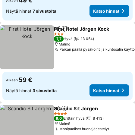
49 €
Alkaen
Näytä hinnat
7 sivustolta
Katso hinnat
First Hotel Jörgen Kock
Jaa
Lisää suosikkeihin
Ka
3 Tähtiluokitus
7,7
Hyvä
13 054
Malmö
Paikan päällä pysäköinti ja kuntosalin käyttö
59 €
Alkaen
Näytä hinnat
3 sivustolta
Katso hinnat
Scandic S:t Jörgen
Jaa
Lisää suosikkeihin
Katso h
4 Tähtiluokitus
8,0
Erittäin hyvä
8 413
Malmö
Monipuoliset huonejärjestelyt
Katso hinna