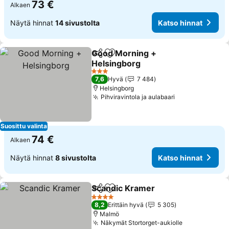
73 €
Alkaen
Näytä hinnat
14 sivustolta
Katso hinnat
Good Morning +
Jaa
Lisää suosikkeihin
Helsingborg
Katso hinnat
3 Tähtiluokitus
7,6
Hyvä
7 484
Helsingborg
Pihviravintola ja aulabaari
Katso hinnat
Suosittu valinta
74 €
Alkaen
Näytä hinnat
8 sivustolta
Katso hinnat
Scandic Kramer
Jaa
Lisää suosikkeihin
Katso hinn
4 Tähtiluokitus
8,2
Erittäin hyvä
5 305
Malmö
Näkymät Stortorget-aukiolle
Katso hinna