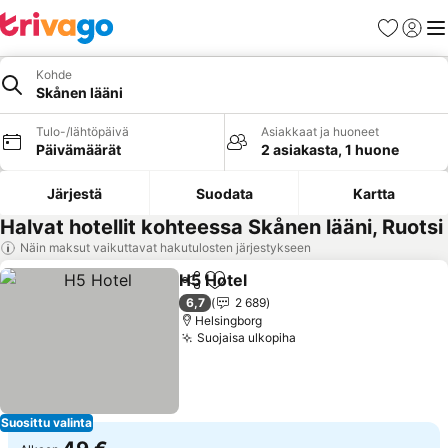
Suosikit
Kirjaud
Val
Kohde
Skånen lääni
Tulo-/lähtöpäivä
Asiakkaat ja huoneet
Päivämäärät
2 asiakasta, 1 huone
Järjestä
Suodata
Kartta
Halvat hotellit kohteessa Skånen lääni, Ruotsi
Näin maksut vaikuttavat hakutulosten järjestykseen
H5 Hotel
Jaa
Lisää suosikkeihin
Katso hinnat
6,7
2 689
Helsingborg
Suojaisa ulkopiha
Katso hinnat
Suosittu valinta