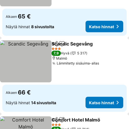
65 €
Alkaen
Näytä hinnat
8 sivustolta
Katso hinnat
Scandic Segevång
Jaa
Lisää suosikkeihin
Katso hi
3 Tähtiluokitus
7,9
Hyvä
5 317
Malmö
Lämmitetty sisäuima-allas
Katso hinnat
66 €
Alkaen
Näytä hinnat
14 sivustolta
Katso hinnat
Comfort Hotel Malmö
Jaa
Lisää suosikkeihin
Kats
3 Tähtiluokitus