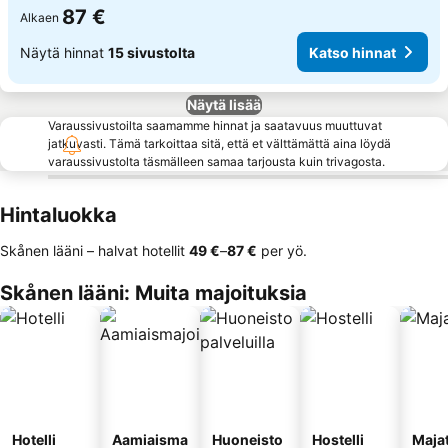
87 €
Alkaen
Näytä hinnat
15 sivustolta
Katso hinnat
Näytä lisää
Varaussivustoilta saamamme hinnat ja saatavuus muuttuvat
jatkuvasti. Tämä tarkoittaa sitä, että et välttämättä aina löydä
varaussivustolta täsmälleen samaa tarjousta kuin trivagosta.
Hintaluokka
Skånen lääni – halvat hotellit
‎49 €
–
‎87 €
per yö.
Skånen lääni: Muita majoituksia
Hotelli
Aamiaisma
Huoneisto
Hostelli
Maja