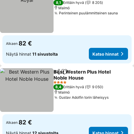
3 Tähtiluokitus
8,1
Erittäin hyvä
8 205
Malmö
Perinteinen puulämmitteinen sauna
Katso 
82 €
Alkaen
Näytä hinnat
11 sivustolta
Katso hinnat
Best Western Plus Hotel
Jaa
Lisää suosikkeihin
Noble House
Katso hinnat
4 Tähtiluokitus
8,4
Erittäin hyvä
9 050
Malmö
Gustav Adolfin torin läheisyys
Katso hinn
82 €
Alkaen
Näytä hinnat
12 sivustolta
Katso hinnat