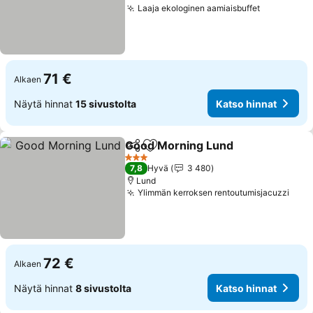
Laaja ekologinen aamiaisbuffet
Katso hin
71 €
Alkaen
Näytä hinnat
15 sivustolta
Katso hinnat
Good Morning Lund
Jaa
Lisää suosikkeihin
Katso 
3 Tähtiluokitus
7,8
Hyvä
3 480
Lund
Ylimmän kerroksen rentoutumisjacuzzi
Kats
72 €
Alkaen
Näytä hinnat
8 sivustolta
Katso hinnat