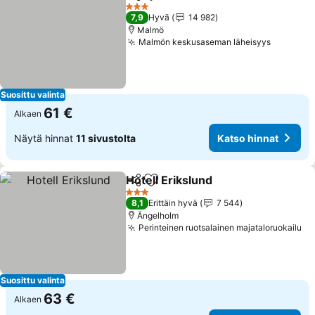
Jaa
Lisää suosikkeihin
Katso hinn
3 Tähtiluokitus
7,9
Hyvä
14 982
Malmö
Malmön keskusaseman läheisyys
Katso hi
Suosittu valinta
61 €
Alkaen
Näytä hinnat
11 sivustolta
Katso hinnat
Hotell Erikslund
Jaa
Lisää suosikkeihin
Katso hinn
3 Tähtiluokitus
8,1
Erittäin hyvä
7 544
Ängelholm
Perinteinen ruotsalainen majataloruokailu
Ka
Suosittu valinta
63 €
Alkaen