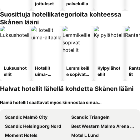
joitukset
palveluilla
Suosittuja hotellikategorioita kohteessa
Skånen lääni
Luksushot
Hotellit
Lemmikeill
Kylpylähot
Rant
ellit
uima-
e sopivat
ellit
lit
altaalla
hotellit
Halvat hotellit lähellä kohdetta Skånen lääni
Nämä hotellit saattavat myös kiinnostaa sinua...
Scandic Malmö City
Scandic Triangeln
Scandic Helsingborg Nord
Best Western Malmo Arena Hotel
Moment Hotels
Motel L Lund