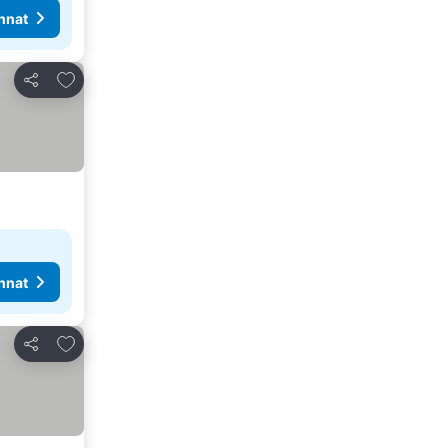
nnat
Lisää suosikkeihin
Jaa
nnat
Lisää suosikkeihin
Jaa