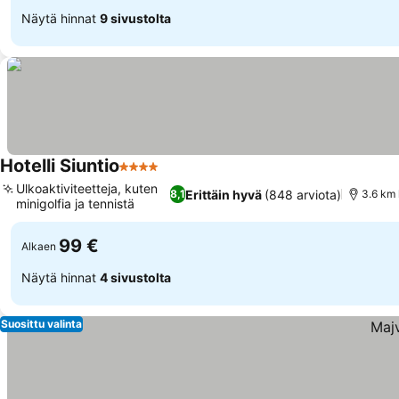
Näytä hinnat
9 sivustolta
Hotelli Siuntio
4 Tähtiluokitus
Katso hinnat
Ulkoaktiviteetteja, kuten
Erittäin hyvä
(848 arviota)
8,1
3.6 km
minigolfia ja tennistä
Katso hinnat
99 €
Alkaen
Näytä hinnat
4 sivustolta
Suosittu valinta