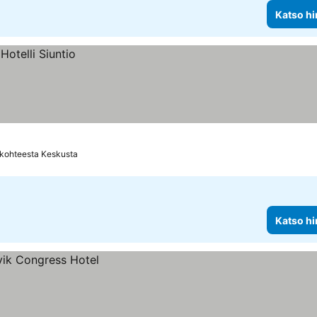
Katso hi
 kohteesta Keskusta
Katso hi