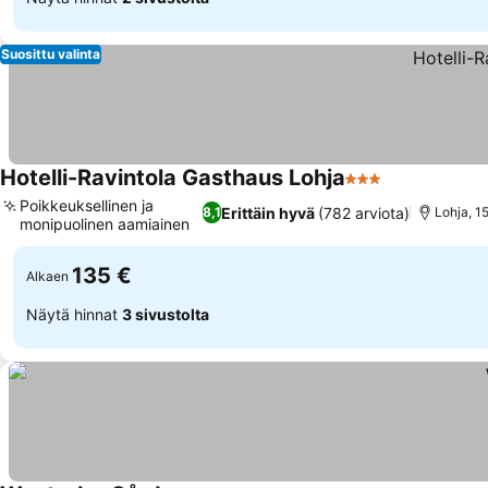
Suosittu valinta
Hotelli-Ravintola Gasthaus Lohja
3 Tähtiluokitus
Katso hinnat
Poikkeuksellinen ja
Erittäin hyvä
(782 arviota)
8,1
Lohja, 1
monipuolinen aamiainen
Katso hinnat
135 €
Alkaen
Näytä hinnat
3 sivustolta