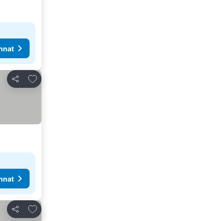
nnat
Lisää suosikkeihin
Jaa
nnat
Lisää suosikkeihin
Jaa