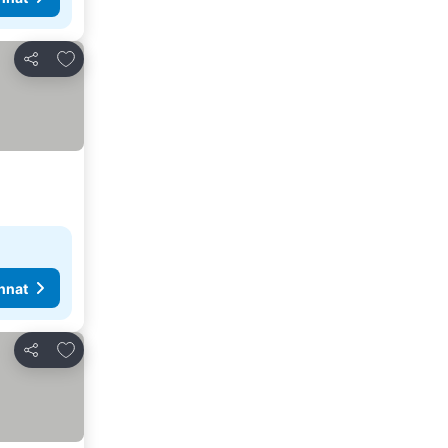
Lisää suosikkeihin
Jaa
nnat
Lisää suosikkeihin
Jaa