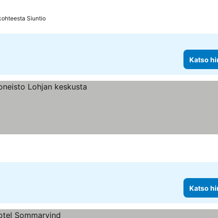
kohteesta Siuntio
Katso hi
Katso hi