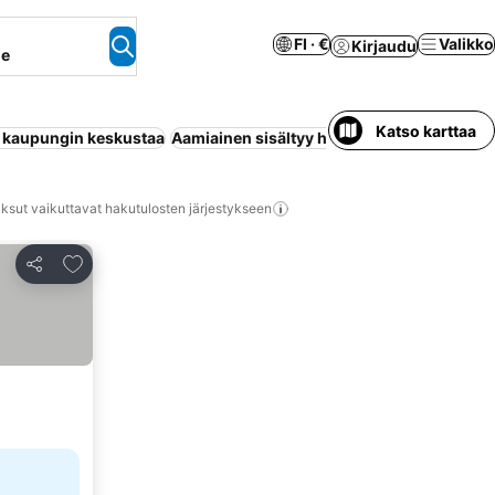
FI · €
Valikko
Kirjaudu
ne
Katso karttaa
ä kaupungin keskustaa
Aamiainen sisältyy hintaan
Uima-allas
Pys
ksut vaikuttavat hakutulosten järjestykseen
Lisää suosikkeihin
Jaa