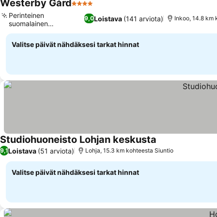
Westerby Gård
4 Tähtiluokitus
Katso hinnat
Perinteinen
Loistava
(141 arviota)
9,0
Inkoo, 14.8 km 
suomalainen
Katso hinnat
saunaelämys
Valitse päivät nähdäksesi tarkat hinnat
Studiohuoneisto Lohjan keskusta
Katso hinnat
Loistava
(51 arviota)
9,1
Lohja, 15.3 km kohteesta Siuntio
Valitse päivät nähdäksesi tarkat hinnat