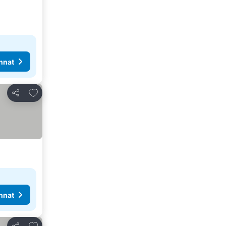
nnat
Lisää suosikkeihin
Jaa
nnat
Lisää suosikkeihin