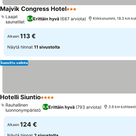
Majvik Congress Hotel
3 Tähtiluokitus
Katso hinnat
Laajat
Erittäin hyvä
(687 arviota)
8,4
Kirkkonummi, 18.3 km koh
saunatilat
Katso hinnat
113 €
Alkaen
Näytä hinnat
11 sivustolta
Suosittu valinta
Hotelli Siuntio
4 Tähtiluokitus
Katso hinnat
Rauhallinen
Erittäin hyvä
(793 arviota)
8,4
3.6 km kohteest
luonnonympäristö
Katso hinnat
124 €
Alkaen
Näytä hinnat
2 sivustolta