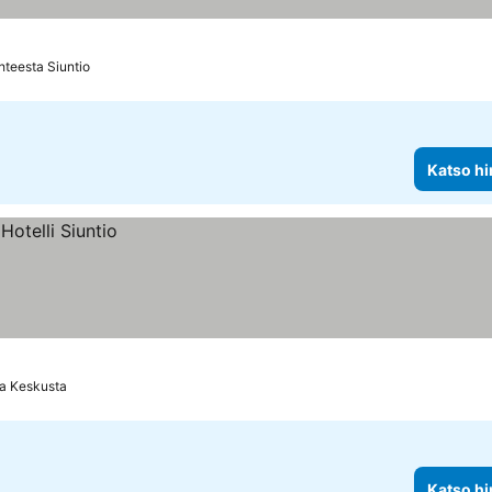
teesta Siuntio
Katso hi
a Keskusta
Katso hi