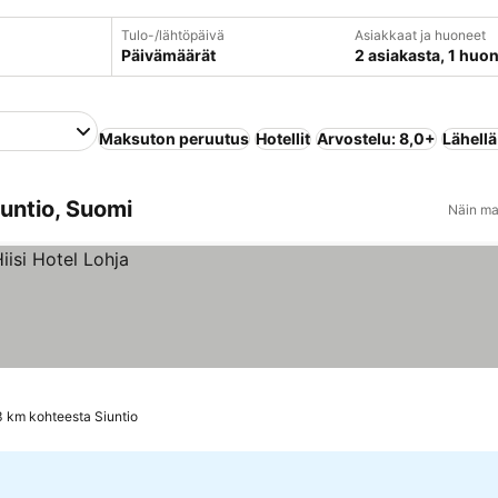
Tulo-/lähtöpäivä
Asiakkaat ja huoneet
Päivämäärät
2 asiakasta, 1 huo
Maksuton peruutus
Hotellit
Arvostelu: 8,0+
Lähell
iuntio, Suomi
Näin ma
3 km kohteesta Siuntio