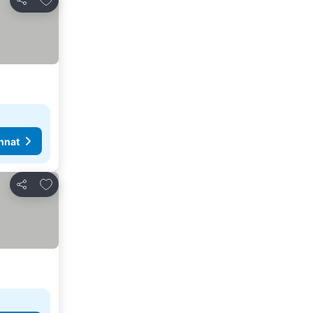
Jaa
nnat
Lisää suosikkeihin
Jaa