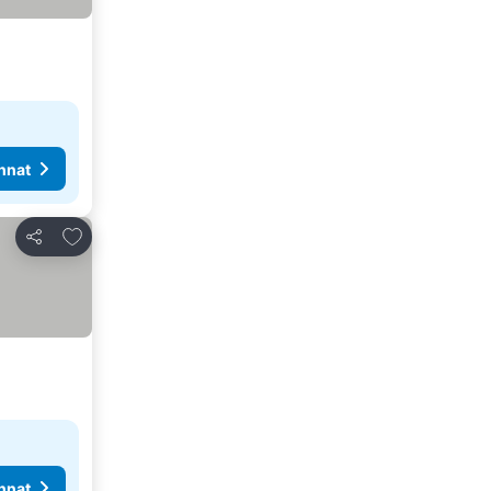
nnat
Lisää suosikkeihin
Jaa
nnat