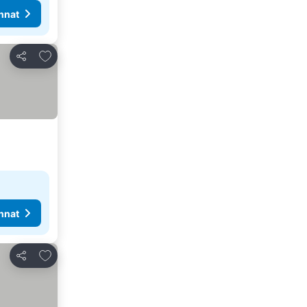
nnat
Lisää suosikkeihin
Jaa
nnat
Lisää suosikkeihin
Jaa