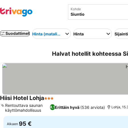
Kohde
Suodattimet
Hinta (matalimmasta korkeimpaan)
Hinta
Sijainti
Halvat hotellit kohteessa S
Hiisi Hotel Lohja
3 Tähtiluokitus
Katso hinnat
Rentouttava saunan
Erittäin hyvä
(536 arviota)
8,1
Lohja, 15.
käyttömahdollisuus
Katso hinnat
95 €
Alkaen