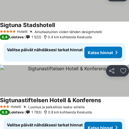
Sigtuna Stadshotell
Hotelli
Ainutlaatuinen viiden tähden designhotelli
5 Tähtiluokitus
8,8
Loistava
1 522
0.4 km kohteesta Keskusta
Valitse päivät nähdäksesi tarkat hinnat
Katso hinnat
Jaa
Li
Sigtunastiftelsen Hotell & Konferens
Hotelli
Luomua ja paikallisia raaka-aineita
3 Tähtiluokitus
8,8
Loistava
1 783
0.8 km kohteesta Keskusta
Valitse päivät nähdäksesi tarkat hinnat
Katso hinnat