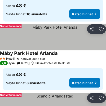
48 €
Alkaen
Näytä hinnat
10 sivustolta
Katso hinnat
Suosittu valinta
Jaa
Li
Måby Park Hotel Arlanda
Hotelli
Kätevät jaetut tilat
2 Tähtiluokitus
7,6
Hyvä
6 629
9.6 km kohteesta Keskusta
48 €
Alkaen
Näytä hinnat
8 sivustolta
Katso hinnat
Suosittu valinta
Jaa
Li