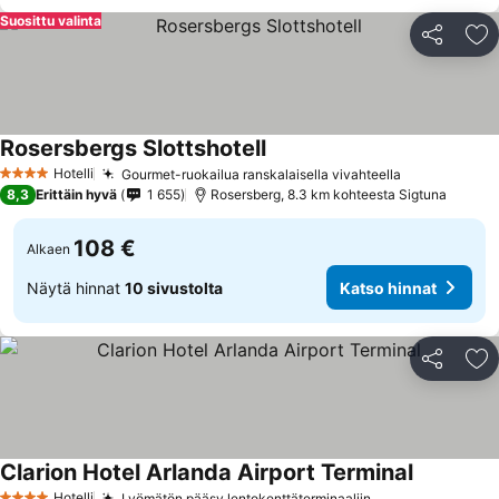
Suosittu valinta
Jaa
Li
Rosersbergs Slottshotell
Hotelli
Gourmet-ruokailua ranskalaisella vivahteella
4 Tähtiluokitus
8,3
Erittäin hyvä
1 655
Rosersberg, 8.3 km kohteesta Sigtuna
108 €
Alkaen
Näytä hinnat
10 sivustolta
Katso hinnat
Jaa
Li
Clarion Hotel Arlanda Airport Terminal
Hotelli
Lyömätön pääsy lentokenttäterminaaliin