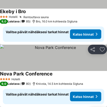
Ekeby i Bro
Hotelli
Rentouttava sauna
3 Tähtiluokitus
9,0
Loistava
85
Bro, 16.0 km kohteesta Sigtuna
Valitse päivät nähdäksesi tarkat hinnat
Katso hinnat
Jaa
Li
Nova Park Conference
Hotelli
4 Tähtiluokitus
9,0
Loistava
80
Knivsta, 14.5 km kohteesta Sigtuna
Valitse päivät nähdäksesi tarkat hinnat
Katso hinnat