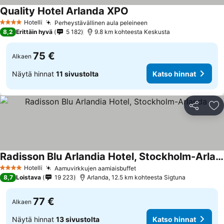
Quality Hotel Arlanda XPO
Hotelli
Perheystävällinen aula peleineen
4 Tähtiluokitus
8,2
Erittäin hyvä
5 182
9.8 km kohteesta Keskusta
75 €
Alkaen
Näytä hinnat
11 sivustolta
Katso hinnat
Jaa
Li
Radisson Blu Arlandia Hotel, Stockholm-Arlanda
Hotelli
Aamuvirkkujen aamiaisbuffet
4 Tähtiluokitus
8,7
Loistava
19 223
Arlanda, 12.5 km kohteesta Sigtuna
77 €
Alkaen
Näytä hinnat
13 sivustolta
Katso hinnat