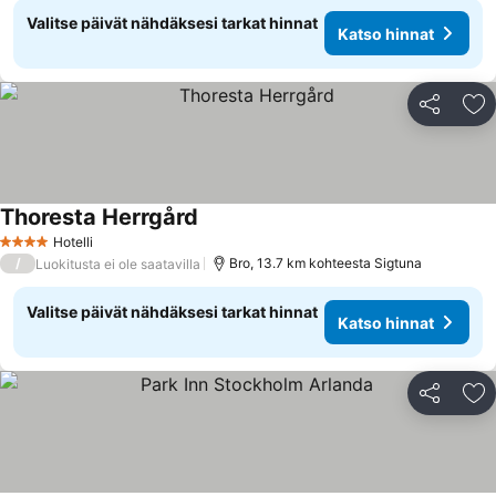
Valitse päivät nähdäksesi tarkat hinnat
Katso hinnat
Jaa
Li
Thoresta Herrgård
Hotelli
4 Tähtiluokitus
/
Bro, 13.7 km kohteesta Sigtuna
Luokitusta ei ole saatavilla
Valitse päivät nähdäksesi tarkat hinnat
Katso hinnat
Jaa
Li