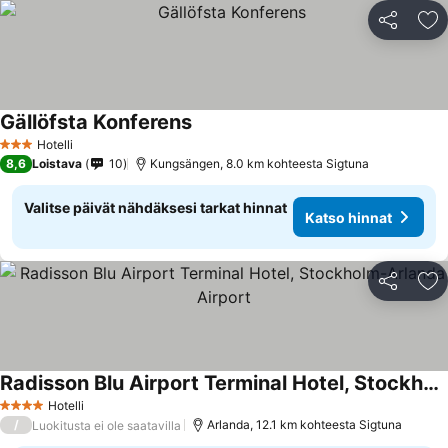
Jaa
Li
Gällöfsta Konferens
Hotelli
3 Tähtiluokitus
8,6
Loistava
10
Kungsängen, 8.0 km kohteesta Sigtuna
Valitse päivät nähdäksesi tarkat hinnat
Katso hinnat
Jaa
Li
Radisson Blu Airport Terminal Hotel, Stockholm-Arlanda Airport
Hotelli
4 Tähtiluokitus
/
Arlanda, 12.1 km kohteesta Sigtuna
Luokitusta ei ole saatavilla