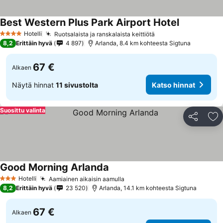
Best Western Plus Park Airport Hotel
Hotelli
Ruotsalaista ja ranskalaista keittiötä
4 Tähtiluokitus
8,2
Erittäin hyvä
4 897
Arlanda, 8.4 km kohteesta Sigtuna
67 €
Alkaen
Näytä hinnat
11 sivustolta
Katso hinnat
Suosittu valinta
Jaa
Li
Good Morning Arlanda
Hotelli
Aamiainen aikaisin aamulla
3 Tähtiluokitus
8,2
Erittäin hyvä
23 520
Arlanda, 14.1 km kohteesta Sigtuna
67 €
Alkaen