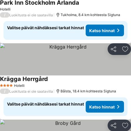
Park Inn Stockholm Arlanda
Hotelli
/
Tukholma, 8.4 km kohteesta Sigtuna
Luokitusta ei ole saatavilla
Valitse päivät nähdäksesi tarkat hinnat
Katso hinnat
Jaa
Li
Krägga Herrgård
Hotelli
4 Tähtiluokitus
/
Bålsta, 18.4 km kohteesta Sigtuna
Luokitusta ei ole saatavilla
Valitse päivät nähdäksesi tarkat hinnat
Katso hinnat
Jaa
Li