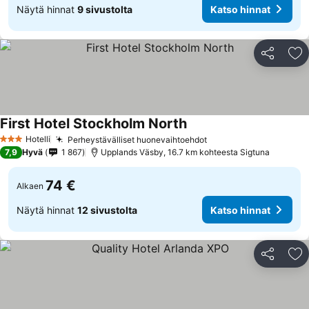
Näytä hinnat
9 sivustolta
Katso hinnat
Jaa
Li
First Hotel Stockholm North
Hotelli
Perheystävälliset huonevaihtoehdot
3 Tähtiluokitus
7,9
Hyvä
1 867
Upplands Väsby, 16.7 km kohteesta Sigtuna
74 €
Alkaen
Näytä hinnat
12 sivustolta
Katso hinnat
Jaa
Li