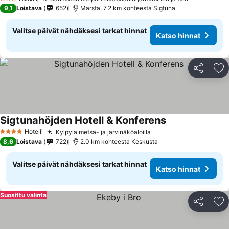
3 Tähtiluokitus
9,1
Loistava
652
Märsta, 7.2 km kohteesta Sigtuna
Valitse päivät nähdäksesi tarkat hinnat
Katso hinnat
Jaa
Li
Sigtunahöjden Hotell & Konferens
Hotelli
Kylpylä metsä- ja järvinäköaloilla
4 Tähtiluokitus
8,6
Loistava
722
2.0 km kohteesta Keskusta
Valitse päivät nähdäksesi tarkat hinnat
Katso hinnat
Suosittu valinta
Jaa
Li