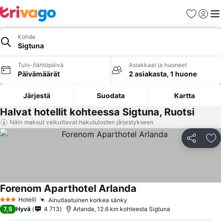
Suosikit
Kirjaud
Val
Kohde
Sigtuna
Tulo-/lähtöpäivä
Asiakkaat ja huoneet
Päivämäärät
2 asiakasta, 1 huone
Järjestä
Suodata
Kartta
Halvat hotellit kohteessa Sigtuna, Ruotsi
Näin maksut vaikuttavat hakutulosten järjestykseen
Jaa
Li
Forenom Aparthotel Arlanda
Hotelli
Ainutlaatuinen korkea sänky
3 Tähtiluokitus
7,5
Hyvä
4 713
Arlanda, 12.6 km kohteesta Sigtuna