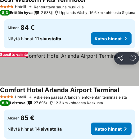
Hotelli
Rentouttava sauna musiikilla
4 Tähtiluokitus
8,3
Erittäin hyvä
2 583
Upplands Väsby, 16.6 km kohteesta Sigtuna
84 €
Alkaen
Näytä hinnat
11 sivustolta
Katso hinnat
Suosittu valinta
Jaa
Li
Comfort Hotel Arlanda Airport Terminal
Hotelli
Askeleen päässä Arlandan lentokentän terminaaleista
4 Tähtiluokitus
8,8
Loistava
27 695
12.3 km kohteesta Keskusta
85 €
Alkaen
Näytä hinnat
14 sivustolta
Katso hinnat