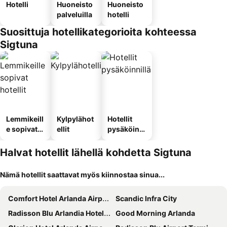
Hotelli
Huoneisto
Huoneisto
palveluilla
hotelli
Suosittuja hotellikategorioita kohteessa
Sigtuna
Lemmikeill
Kylpylähot
Hotellit
e sopivat
ellit
pysäköinni
hotellit
llä
Halvat hotellit lähellä kohdetta Sigtuna
Nämä hotellit saattavat myös kiinnostaa sinua...
Comfort Hotel Arlanda Airport Terminal
Scandic Infra City
Radisson Blu Arlandia Hotel, Stockholm-Arlanda
Good Morning Arlanda