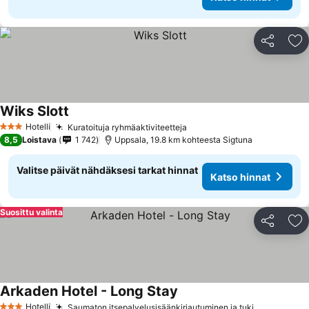
Jaa
Li
Wiks Slott
Hotelli
Kuratoituja ryhmäaktiviteetteja
3 Tähtiluokitus
8,5
Loistava
1 742
Uppsala, 19.8 km kohteesta Sigtuna
Valitse päivät nähdäksesi tarkat hinnat
Katso hinnat
Suosittu valinta
Jaa
Li
Arkaden Hotel - Long Stay
Hotelli
Saumaton itsepalvelusisäänkirjautuminen ja tuki