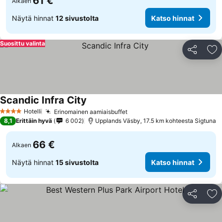
61 €
Alkaen
Näytä hinnat
12 sivustolta
Katso hinnat
Suosittu valinta
Jaa
Li
Scandic Infra City
Hotelli
Erinomainen aamiaisbuffet
4 Tähtiluokitus
8,1
Erittäin hyvä
6 002
Upplands Väsby, 17.5 km kohteesta Sigtuna
66 €
Alkaen
Näytä hinnat
15 sivustolta
Katso hinnat
Jaa
Li