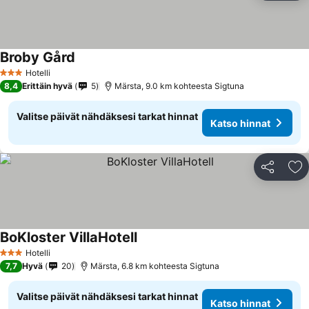
Broby Gård
Hotelli
3 Tähtiluokitus
8,4
Erittäin hyvä
5
Märsta, 9.0 km kohteesta Sigtuna
Valitse päivät nähdäksesi tarkat hinnat
Katso hinnat
Jaa
Li
BoKloster VillaHotell
Hotelli
3 Tähtiluokitus
7,7
Hyvä
20
Märsta, 6.8 km kohteesta Sigtuna
Valitse päivät nähdäksesi tarkat hinnat
Katso hinnat