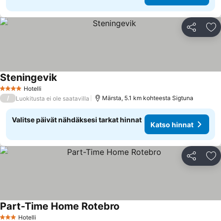
Jaa
Li
Steningevik
Hotelli
4 Tähtiluokitus
/
Märsta, 5.1 km kohteesta Sigtuna
Luokitusta ei ole saatavilla
Valitse päivät nähdäksesi tarkat hinnat
Katso hinnat
Jaa
Li
Part-Time Home Rotebro
Hotelli
3 Tähtiluokitus