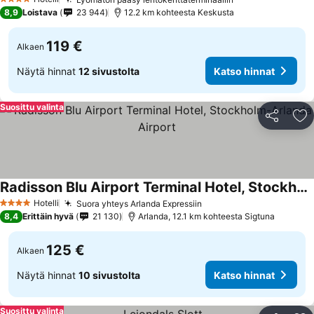
4 Tähtiluokitus
8,9
Loistava
23 944
12.2 km kohteesta Keskusta
119 €
Alkaen
Näytä hinnat
12 sivustolta
Katso hinnat
Suosittu valinta
Jaa
Li
Radisson Blu Airport Terminal Hotel, Stockholm-Arlanda Airport
Hotelli
Suora yhteys Arlanda Expressiin
4 Tähtiluokitus
8,4
Erittäin hyvä
21 130
Arlanda, 12.1 km kohteesta Sigtuna
125 €
Alkaen
Näytä hinnat
10 sivustolta
Katso hinnat
Suosittu valinta