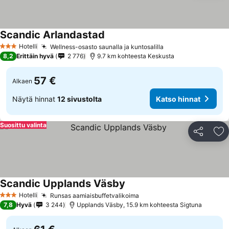
Scandic Arlandastad
Hotelli
Wellness-osasto saunalla ja kuntosalilla
3 Tähtiluokitus
8,2
Erittäin hyvä
2 776
9.7 km kohteesta Keskusta
57 €
Alkaen
Näytä hinnat
12 sivustolta
Katso hinnat
Suosittu valinta
Jaa
Li
Scandic Upplands Väsby
Hotelli
Runsas aamiaisbuffetvalikoima
3 Tähtiluokitus
7,8
Hyvä
3 244
Upplands Väsby, 15.9 km kohteesta Sigtuna