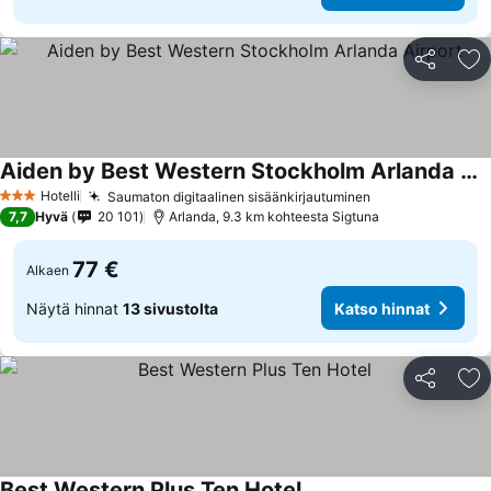
Jaa
Li
Aiden by Best Western Stockholm Arlanda Airport
Hotelli
Saumaton digitaalinen sisäänkirjautuminen
3 Tähtiluokitus
7,7
Hyvä
20 101
Arlanda, 9.3 km kohteesta Sigtuna
77 €
Alkaen
Näytä hinnat
13 sivustolta
Katso hinnat
Jaa
Li
Best Western Plus Ten Hotel