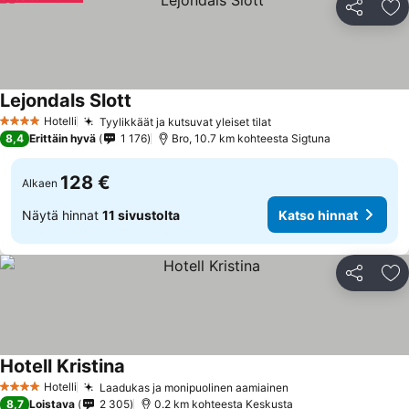
Jaa
Li
Lejondals Slott
Hotelli
Tyylikkäät ja kutsuvat yleiset tilat
4 Tähtiluokitus
8,4
Erittäin hyvä
1 176
Bro, 10.7 km kohteesta Sigtuna
128 €
Alkaen
Näytä hinnat
11 sivustolta
Katso hinnat
Jaa
Li
Hotell Kristina
Hotelli
Laadukas ja monipuolinen aamiainen
4 Tähtiluokitus
8,7
Loistava
2 305
0.2 km kohteesta Keskusta