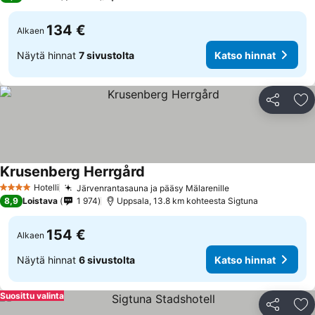
134 €
Alkaen
Näytä hinnat
7 sivustolta
Katso hinnat
Jaa
Li
Krusenberg Herrgård
Hotelli
Järvenrantasauna ja pääsy Mälarenille
4 Tähtiluokitus
8,9
Loistava
1 974
Uppsala, 13.8 km kohteesta Sigtuna
154 €
Alkaen
Näytä hinnat
6 sivustolta
Katso hinnat
Suosittu valinta
Jaa
Li