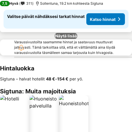
7,5
Hyvä
311
Sollentuna, 19.2 km kohteesta Sigtuna
Valitse päivät nähdäksesi tarkat hinnat
Katso hinnat
Näytä lisää
Varaussivustoilta saamamme hinnat ja saatavuus muuttuvat
jatkuvasti. Tämä tarkoittaa sitä, että et välttämättä aina löydä
varaussivustolta täsmälleen samaa tarjousta kuin trivagosta.
Hintaluokka
Sigtuna – halvat hotellit
‎48 €
–
‎154 €
per yö.
Sigtuna: Muita majoituksia