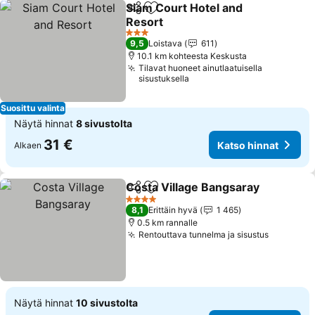
Siam Court Hotel and
Jaa
Lisää suosikkeihin
Resort
3 Tähtiluokitus
9,5
Loistava
611
10.1 km kohteesta Keskusta
Tilavat huoneet ainutlaatuisella
sisustuksella
Suosittu valinta
Näytä hinnat
8 sivustolta
31 €
Katso hinnat
Alkaen
Costa Village Bangsaray
Jaa
Lisää suosikkeihin
4 Tähtiluokitus
8,1
Erittäin hyvä
1 465
0.5 km rannalle
Rentouttava tunnelma ja sisustus
Näytä hinnat
10 sivustolta