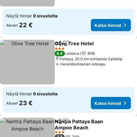
Näytä hinnat
9 sivustolta
22 €
Katso hinnat
Alkaen
Olive Tree Hotel
Jaa
Lisää suosikkeihin
3 Tähtiluokitus
8,6
Loistava
858
Pattaya, 20.0 km kohteesta Sattahip
Henkilökohtainen retkiapu
Näytä hinnat
9 sivustolta
23 €
Katso hinnat
Alkaen
Nantra Pattaya Baan
Jaa
Lisää suosikkeihin
Ampoe Beach
3 Tähtiluokitus
7,3
749