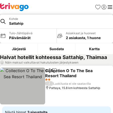
Suosikit
Kirjaud
Val
Kohde
Sattahip
Tulo-/lähtöpäivä
Asiakkaat ja huoneet
Päivämäärät
2 asiakasta, 1 huone
Järjestä
Suodata
Kartta
Halvat hotellit kohteessa Sattahip, Thaimaa
Näin maksut vaikuttavat hakutulosten järjestykseen
Collection O To The Sea
Jaa
Lisää suosikkeihin
Resort Thailand
2 Tähtiluokitus
/
Luokitusta ei ole saatavilla
Pattaya, 15.8 km kohteesta Sattahip
Näytä hinnat
3 sivustolta