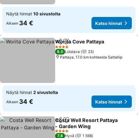
Näytä hinnat
10 sivustolta
34 €
Katso hinnat
Alkaen
Worita Cove Pattaya
Jaa
Lisää suosikkeihin
4 Tähtiluokitus
9,0
Loistava
23
Pattaya, 17.0 km kohteesta Sattahip
Näytä hinnat
2 sivustolta
34 €
Katso hinnat
Alkaen
Costa Well Resort Pattaya
Jaa
Lisää suosikkeihin
- Garden Wing
4 Tähtiluokitus
7,8
Hyvä
1 568