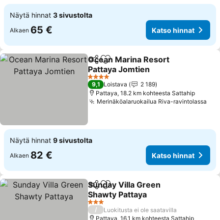
Näytä hinnat
3 sivustolta
65 €
Katso hinnat
Alkaen
Ocean Marina Resort
Jaa
Lisää suosikkeihin
Pattaya Jomtien
4 Tähtiluokitus
9,1
Loistava
2 189
Pattaya, 18.2 km kohteesta Sattahip
Merinäköalaruokailua Riva-ravintolassa
Näytä hinnat
9 sivustolta
82 €
Katso hinnat
Alkaen
Sunday Villa Green
Jaa
Lisää suosikkeihin
Shawty Pattaya
3 Tähtiluokitus
/
Luokitusta ei ole saatavilla
Pattaya, 16.1 km kohteesta Sattahip