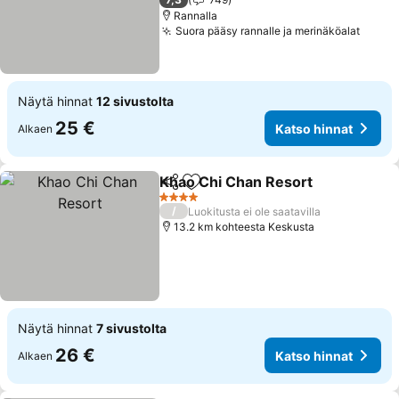
Rannalla
Suora pääsy rannalle ja merinäköalat
Näytä hinnat
12 sivustolta
25 €
Katso hinnat
Alkaen
Khao Chi Chan Resort
Jaa
Lisää suosikkeihin
4 Tähtiluokitus
/
Luokitusta ei ole saatavilla
13.2 km kohteesta Keskusta
Näytä hinnat
7 sivustolta
26 €
Katso hinnat
Alkaen