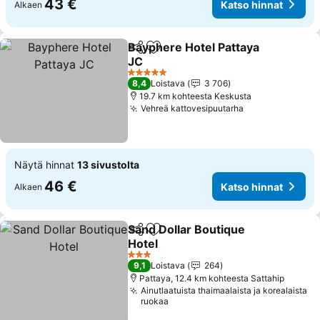
43 €
Katso hinnat
Alkaen
Bayphere Hotel Pattaya
Jaa
Lisää suosikkeihin
JC
5 Tähtiluokitus
8,4
Loistava
3 706
19.7 km kohteesta Keskusta
Vehreä kattovesipuutarha
Näytä hinnat
13 sivustolta
46 €
Katso hinnat
Alkaen
Sand Dollar Boutique
Jaa
Lisää suosikkeihin
Hotel
3 Tähtiluokitus
9,1
Loistava
264
Pattaya, 12.4 km kohteesta Sattahip
Ainutlaatuista thaimaalaista ja korealaista
ruokaa