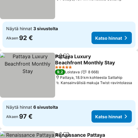
Näytä hinnat
3 sivustolta
92 €
Katso hinnat
Alkaen
Pattaya Luxury
Jaa
Lisää suosikkeihin
Beachfront Monthly Stay
5 Tähtiluokitus
9,2
Loistava
8 668
Pattaya, 18.9 km kohteesta Sattahip
Kansainvälisiä makuja Twist-ravintolassa
Näytä hinnat
6 sivustolta
97 €
Katso hinnat
Alkaen
Renaissance Pattaya
Jaa