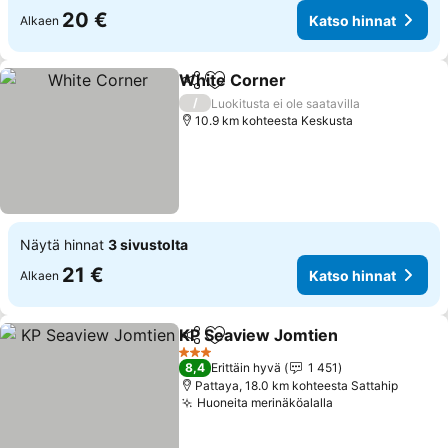
20 €
Katso hinnat
Alkaen
White Corner
Jaa
Lisää suosikkeihin
/
Luokitusta ei ole saatavilla
10.9 km kohteesta Keskusta
Näytä hinnat
3 sivustolta
21 €
Katso hinnat
Alkaen
KP Seaview Jomtien
Jaa
Lisää suosikkeihin
3 Tähtiluokitus
8,4
Erittäin hyvä
1 451
Pattaya, 18.0 km kohteesta Sattahip
Huoneita merinäköalalla