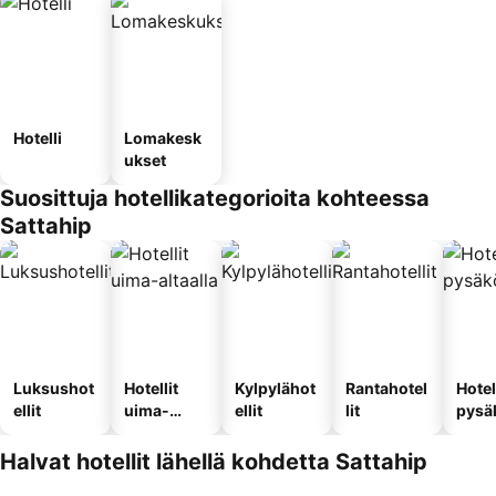
Hotelli
Lomakesk
ukset
Suosittuja hotellikategorioita kohteessa
Sattahip
Luksushot
Hotellit
Kylpylähot
Rantahotel
Hotel
ellit
uima-
ellit
lit
pysä
altaalla
llä
Halvat hotellit lähellä kohdetta Sattahip