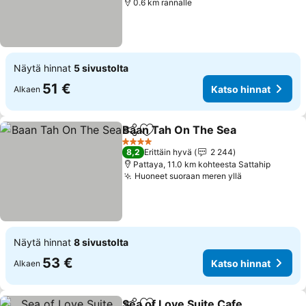
0.6 km rannalle
Näytä hinnat
5 sivustolta
51 €
Katso hinnat
Alkaen
Baan Tah On The Sea
Jaa
Lisää suosikkeihin
4 Tähtiluokitus
8,2
Erittäin hyvä
2 244
Pattaya, 11.0 km kohteesta Sattahip
Huoneet suoraan meren yllä
Näytä hinnat
8 sivustolta
53 €
Katso hinnat
Alkaen
Sea of Love Suite Cafe