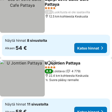
Jaa
Lisää suosikkeihin
Pattaya
4 Tähtiluokitus
/
Luokitusta ei ole saatavilla
12.5 km kohteesta Keskusta
Näytä hinnat
8 sivustolta
54 €
Katso hinnat
Alkaen
U Jomtien Pattaya
Jaa
Lisää suosikkeihin
4 Tähtiluokitus
8,8
Loistava
4 779
22.4 km kohteesta Keskusta
Suora pääsy rannalle
Näytä hinnat
11 sivustolta
58 €
Katso hinnat
Alkaen