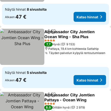
Näytä hinnat
8 sivustolta
47 €
Katso hinnat
Alkaen
Ambassador City Jomtien
Jaa
Lisää suosikkeihin
Ocean Wing - Sha Plus
4 Tähtiluokitus
7,7
Hyvä
9 153
Pattaya, 19.4 km kohteesta Sattahip
Täyden palvelun kylpylä rentoutumiseen
Näytä hinnat
5 sivustolta
47 €
Katso hinnat
Alkaen
Ambassador City Jomtien
Jaa
Lisää suosikkeihin
Pattaya - Ocean Wing
4 Tähtiluokitus
8,0
Erittäin hyvä
2 979