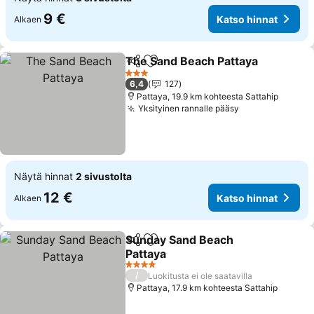
9 €
Katso hinnat
Alkaen
The Sand Beach Pattaya
Jaa
Lisää suosikkeihin
3 Tähtiluokitus
6,4
127
Pattaya, 19.9 km kohteesta Sattahip
Yksityinen rannalle pääsy
Näytä hinnat
2 sivustolta
12 €
Katso hinnat
Alkaen
Sunday Sand Beach
Jaa
Lisää suosikkeihin
Pattaya
4 Tähtiluokitus
/
Luokitusta ei ole saatavilla
Pattaya, 17.9 km kohteesta Sattahip