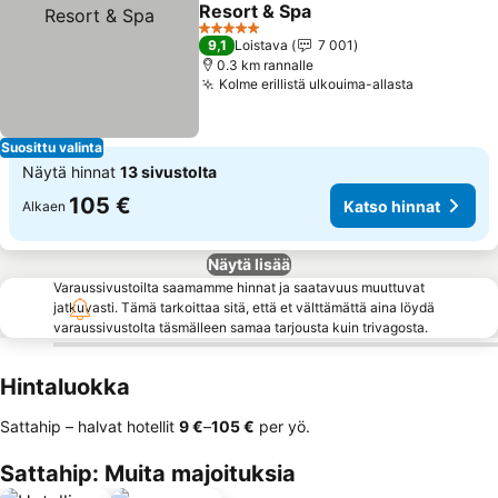
Lisää suosikkeihin
Resort & Spa
5 Tähtiluokitus
9,1
Loistava
7 001
0.3 km rannalle
Kolme erillistä ulkouima-allasta
Suosittu valinta
Näytä hinnat
13 sivustolta
105 €
Katso hinnat
Alkaen
Näytä lisää
Varaussivustoilta saamamme hinnat ja saatavuus muuttuvat
jatkuvasti. Tämä tarkoittaa sitä, että et välttämättä aina löydä
varaussivustolta täsmälleen samaa tarjousta kuin trivagosta.
Hintaluokka
Sattahip – halvat hotellit
‎9 €
–
‎105 €
per yö.
Sattahip: Muita majoituksia