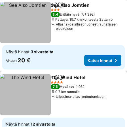
See Also Jomtien
Jaa
Lisää suosikkeihin
3 Tähtiluokitus
8,4
Erittäin hyvä
392
Pattaya, 19.7 km kohteesta Sattahip
Allasnäköalalliset huoneet rauhalliseen
oleskeluun
Näytä hinnat
3 sivustolta
20 €
Katso hinnat
Alkaen
The Wind Hotel
Jaa
Lisää suosikkeihin
4 Tähtiluokitus
7,5
Hyvä
1 952
0.7 km rannalle
Ulkouima-allas rentoutumiseen
Näytä hinnat
12 sivustolta