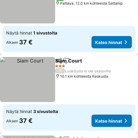
Pattaya, 12.0 km kohteesta Sattahip
Näytä hinnat
1 sivustolta
37 €
Katso hinnat
Alkaen
Siam Court
Jaa
Lisää suosikkeihin
3 Tähtiluokitus
/
Luokitusta ei ole saatavilla
10.1 km kohteesta Keskusta
Näytä hinnat
3 sivustolta
37 €
Katso hinnat
Alkaen