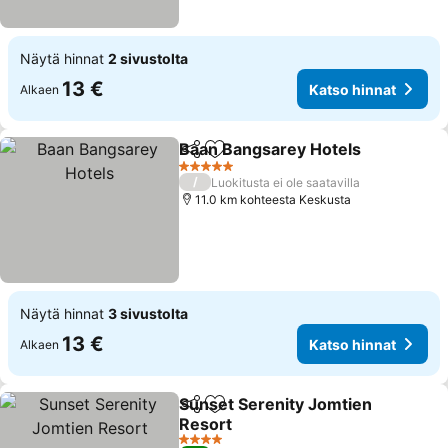
Näytä hinnat
2 sivustolta
13 €
Katso hinnat
Alkaen
Baan Bangsarey Hotels
Jaa
Lisää suosikkeihin
5 Tähtiluokitus
/
Luokitusta ei ole saatavilla
11.0 km kohteesta Keskusta
Näytä hinnat
3 sivustolta
13 €
Katso hinnat
Alkaen
Sunset Serenity Jomtien
Jaa
Lisää suosikkeihin
Resort
4 Tähtiluokitus