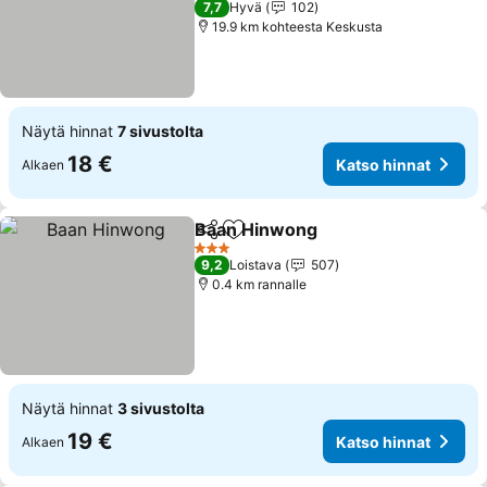
7,7
Hyvä
102
19.9 km kohteesta Keskusta
Näytä hinnat
7 sivustolta
18 €
Katso hinnat
Alkaen
Baan Hinwong
Jaa
Lisää suosikkeihin
3 Tähtiluokitus
9,2
Loistava
507
0.4 km rannalle
Näytä hinnat
3 sivustolta
19 €
Katso hinnat
Alkaen