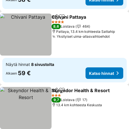
Chivani Pattaya
Jaa
Lisää suosikkeihin
4 Tähtiluokitus
8,6
Loistava
464
Pattaya, 13.4 km kohteesta Sattahip
Yksityiset uima-allasvaihtoehdot
Näytä hinnat
8 sivustolta
59 €
Katso hinnat
Alkaen
Skeyndor Health & Resort
Jaa
Lisää suosikkeihin
3 Tähtiluokitus
9,7
Loistava
17
13.4 km kohteesta Keskusta