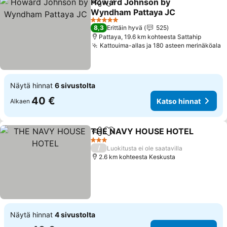
Howard Johnson by
Jaa
Lisää suosikkeihin
Wyndham Pattaya JC
5 Tähtiluokitus
8,3
Erittäin hyvä
525
Pattaya, 19.6 km kohteesta Sattahip
Kattouima-allas ja 180 asteen merinäköala
Näytä hinnat
6 sivustolta
40 €
Katso hinnat
Alkaen
THE NAVY HOUSE HOTEL
Jaa
Lisää suosikkeihin
3 Tähtiluokitus
/
Luokitusta ei ole saatavilla
2.6 km kohteesta Keskusta
Näytä hinnat
4 sivustolta