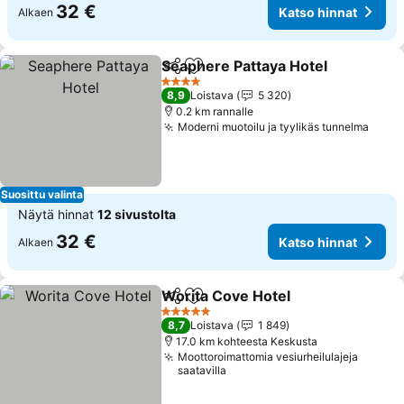
32 €
Katso hinnat
Alkaen
Seaphere Pattaya Hotel
Jaa
Lisää suosikkeihin
4 Tähtiluokitus
8,9
Loistava
5 320
0.2 km rannalle
Moderni muotoilu ja tyylikäs tunnelma
Suosittu valinta
Näytä hinnat
12 sivustolta
32 €
Katso hinnat
Alkaen
Worita Cove Hotel
Jaa
Lisää suosikkeihin
5 Tähtiluokitus
8,7
Loistava
1 849
17.0 km kohteesta Keskusta
Moottoroimattomia vesiurheilulajeja
saatavilla