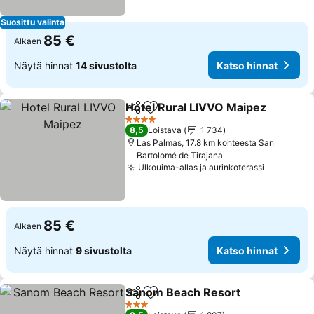
Suosittu valinta
85 €
Alkaen
Näytä hinnat
14 sivustolta
Katso hinnat
Hotel Rural LIVVO Maipez
Jaa
Lisää suosikkeihin
4 Tähtiluokitus
8,5
Loistava
1 734
Las Palmas, 17.8 km kohteesta San
Bartolomé de Tirajana
Ulkouima-allas ja aurinkoterassi
85 €
Alkaen
Näytä hinnat
9 sivustolta
Katso hinnat
Sanom Beach Resort
Jaa
Lisää suosikkeihin
3 Tähtiluokitus