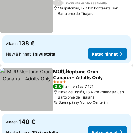
4 Tähtiluokitus
/
Luokitusta ei ole saatavilla
Maspalomas, 17.7 km kohteesta San
Bartolomé de Tirajana
138 €
Alkaen
Näytä hinnat
1 sivustolta
Katso hinnat
MUR Neptuno Gran
Jaa
Lisää suosikkeihin
Canaria - Adults Only
4 Tähtiluokitus
8,8
Loistava
7 171
Playa del Inglés, 18.4 km kohteesta San
Bartolomé de Tirajana
Suora pääsy Yumbo Centeriin
140 €
Alkaen
Näytä hinnat
15 sivustolta
Katso hinnat