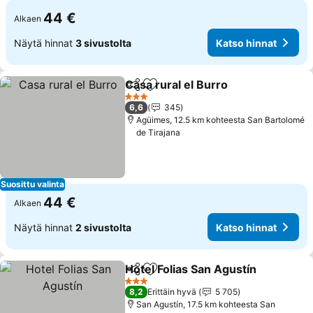
44 €
Alkaen
Näytä hinnat
3 sivustolta
Katso hinnat
Casa rural el Burro
Jaa
Lisää suosikkeihin
3 Tähtiluokitus
6,6
345
Agüimes, 12.5 km kohteesta San Bartolomé
de Tirajana
Suosittu valinta
44 €
Alkaen
Näytä hinnat
2 sivustolta
Katso hinnat
Hotel Folias San Agustín
Jaa
Lisää suosikkeihin
3 Tähtiluokitus
8,2
Erittäin hyvä
5 705
San Agustín, 17.5 km kohteesta San