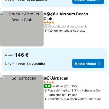
Hotetur Airtours Beach
Jaa
Lisää suosikkeihin
Club
4 Tähtiluokitus
/
Luokitusta ei ole saatavilla
11.0 km kohteesta Keskusta
146 €
Alkaen
Näytä hinnat
1 sivustolta
Katso hinnat
Sol Barbacan
Jaa
Lisää suosikkeihin
4 Tähtiluokitus
9,0
Loistava
3 822
Playa del Inglés, 18.3 km kohteesta San
Bartolomé de Tirajana
Lämmitetty suolaisen veden uima-allas