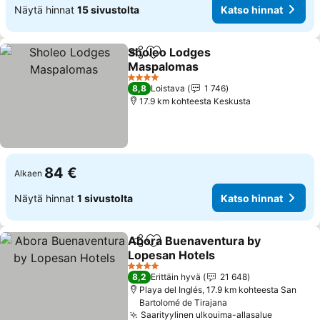
Näytä hinnat
15 sivustolta
Katso hinnat
Sholeo Lodges
Jaa
Lisää suosikkeihin
Maspalomas
4 Tähtiluokitus
8,8
Loistava
1 746
17.9 km kohteesta Keskusta
84 €
Alkaen
Näytä hinnat
1 sivustolta
Katso hinnat
Abora Buenaventura by
Jaa
Lisää suosikkeihin
Lopesan Hotels
4 Tähtiluokitus
8,2
Erittäin hyvä
21 648
Playa del Inglés, 17.9 km kohteesta San
Bartolomé de Tirajana
Saarityylinen ulkouima-allasalue