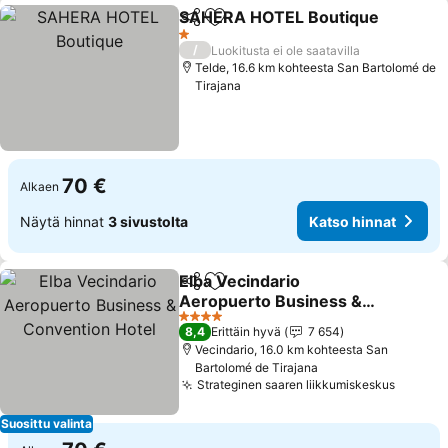
SAHERA HOTEL Boutique
Jaa
Lisää suosikkeihin
1 Tähtiluokitus
/
Luokitusta ei ole saatavilla
Telde, 16.6 km kohteesta San Bartolomé de
Tirajana
70 €
Alkaen
Näytä hinnat
3 sivustolta
Katso hinnat
Elba Vecindario
Jaa
Lisää suosikkeihin
Aeropuerto Business &
Convention Hotel
4 Tähtiluokitus
8,4
Erittäin hyvä
7 654
Vecindario, 16.0 km kohteesta San
Bartolomé de Tirajana
Strateginen saaren liikkumiskeskus
Suosittu valinta