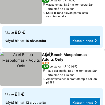
8,5
Loistava
1 807
Maspalomas, 18.2 km kohteesta San
Bartolomé de Tirajana
Kaksi ulkona olevaa poreallasta
vesihieronnalla
90 €
Alkaen
Näytä hinnat
10 sivustolta
Katso hinnat
Axel Beach Maspalomas -
Jaa
Lisää suosikkeihin
Adults Only
3 Tähtiluokitus
8,5
Loistava
10 067
Playa del Inglés, 18.2 km kohteesta San
Bartolomé de Tirajana
Ammattimainen hierontaterapia paikan
päällä
91 €
Alkaen
Näytä hinnat
13 sivustolta
Katso hinnat