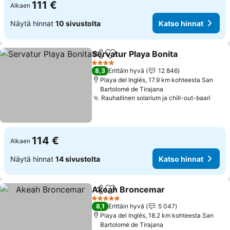
111 €
Alkaen
Näytä hinnat
10 sivustolta
Katso hinnat
Servatur Playa Bonita
Jaa
Lisää suosikkeihin
4 Tähtiluokitus
8,3
Erittäin hyvä
12 846
Playa del Inglés, 17.9 km kohteesta San
Bartolomé de Tirajana
Rauhallinen solarium ja chill-out-baari
114 €
Alkaen
Näytä hinnat
14 sivustolta
Katso hinnat
Akeah Broncemar
Jaa
Lisää suosikkeihin
5 Tähtiluokitus
8,1
Erittäin hyvä
5 047
Playa del Inglés, 18.2 km kohteesta San
Bartolomé de Tirajana