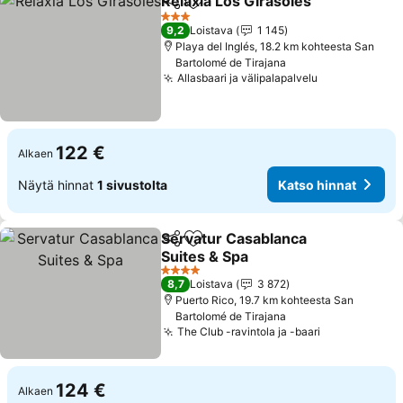
Relaxia Los Girasoles
Jaa
Lisää suosikkeihin
3 Tähtiluokitus
9,2
Loistava
1 145
Playa del Inglés, 18.2 km kohteesta San
Bartolomé de Tirajana
Allasbaari ja välipalapalvelu
122 €
Alkaen
Näytä hinnat
1 sivustolta
Katso hinnat
Servatur Casablanca
Jaa
Lisää suosikkeihin
Suites & Spa
4 Tähtiluokitus
8,7
Loistava
3 872
Puerto Rico, 19.7 km kohteesta San
Bartolomé de Tirajana
The Club -ravintola ja -baari
124 €
Alkaen