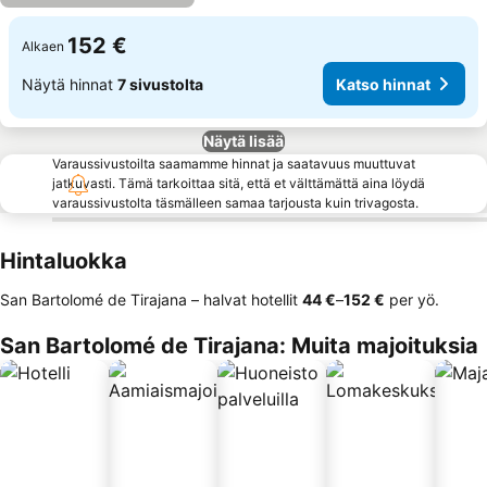
152 €
Alkaen
Näytä hinnat
7 sivustolta
Katso hinnat
Näytä lisää
Varaussivustoilta saamamme hinnat ja saatavuus muuttuvat
jatkuvasti. Tämä tarkoittaa sitä, että et välttämättä aina löydä
varaussivustolta täsmälleen samaa tarjousta kuin trivagosta.
Hintaluokka
San Bartolomé de Tirajana – halvat hotellit
‎44 €
–
‎152 €
per yö.
San Bartolomé de Tirajana: Muita majoituksia