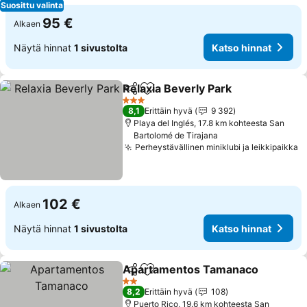
Suosittu valinta
95 €
Alkaen
Näytä hinnat
1 sivustolta
Katso hinnat
Relaxia Beverly Park
Jaa
Lisää suosikkeihin
3 Tähtiluokitus
8,1
Erittäin hyvä
9 392
Playa del Inglés, 17.8 km kohteesta San
Bartolomé de Tirajana
Perheystävällinen miniklubi ja leikkipaikka
102 €
Alkaen
Näytä hinnat
1 sivustolta
Katso hinnat
Apartamentos Tamanaco
Jaa
Lisää suosikkeihin
2 Tähtiluokitus
8,2
Erittäin hyvä
108
Puerto Rico, 19.6 km kohteesta San