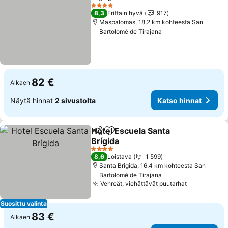
Jaa
Lisää suosikkeihin
4 Tähtiluokitus
8,3
Erittäin hyvä
917
Maspalomas, 18.2 km kohteesta San
Bartolomé de Tirajana
82 €
Alkaen
Näytä hinnat
2 sivustolta
Katso hinnat
Hotel Escuela Santa
Jaa
Lisää suosikkeihin
Brígida
4 Tähtiluokitus
8,6
Loistava
1 599
Santa Brigida, 16.4 km kohteesta San
Bartolomé de Tirajana
Vehreät, viehättävät puutarhat
Suosittu valinta
83 €
Alkaen