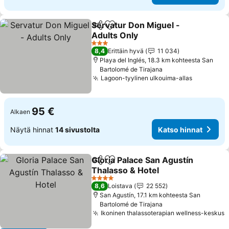
Servatur Don Miguel -
Jaa
Lisää suosikkeihin
Adults Only
3 Tähtiluokitus
8,4
Erittäin hyvä
11 034
Playa del Inglés, 18.3 km kohteesta San
Bartolomé de Tirajana
Lagoon-tyylinen ulkouima-allas
95 €
Alkaen
Näytä hinnat
14 sivustolta
Katso hinnat
Gloria Palace San Agustín
Jaa
Lisää suosikkeihin
Thalasso & Hotel
4 Tähtiluokitus
8,6
Loistava
22 552
San Agustín, 17.1 km kohteesta San
Bartolomé de Tirajana
Ikoninen thalassoterapian wellness-keskus