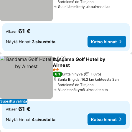
Bartolomé de Tirajana
Suuri lämmitetty ulkouima-allas
61 €
Alkaen
Näytä hinnat
3 sivustolta
Katso hinnat
Bandama Golf Hotel by
Jaa
Lisää suosikkeihin
Airnest
2 Tähtiluokitus
8,1
Erittäin hyvä
1 075
Santa Brigida, 16.2 km kohteesta San
Bartolomé de Tirajana
Vuoristonäkymä uima-altaalta
Suosittu valinta
61 €
Alkaen
Näytä hinnat
4 sivustolta
Katso hinnat