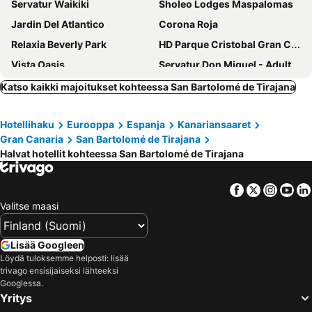
Servatur Waikiki
Sholeo Lodges Maspalomas
Jardin Del Atlantico
Corona Roja
Relaxia Beverly Park
HD Parque Cristobal Gran Canaria
Vista Oasis
Servatur Don Miguel - Adults Only
Hotel LIVVO Koala Garden
Palm Oasis Maspalomas
Katso kaikki majoitukset kohteessa San Bartolomé de Tirajana
Mirador Maspalomas by Dunas
Roca Verde by Folias Hotels
Hotellihaku
Eurooppa
Espanja
Kanariansaaret
Servatur Playa Bonita
Hotel Europalace
Gran Canaria
San Bartolomé de Tirajana
HL Suitehotel Playa del Ingles
Akeah Broncemar
Halvat hotellit kohteessa San Bartolomé de Tirajana
Barceló Margaritas
Grupotel Orquidea
Hotel Folias San Agustín
Abora Interclub Atlantic by Lopesan Hotels
Facebook
Twitter
Insta
Yo
Valitse maasi
Gran Canaria Princess
Corallium Dunamar by Lopesan Hotels - Adults Only
Abora Continental by Lopesan Hotels
Elba Vecindario Aeropuerto Business & Convention Hotel
Lisää Googleen
HL Miraflor Suites
Abora Catarina by Lopesan
Löydä tuloksemme helposti: lisää
Paradisus Gran Canaria
Hotel Caserio
trivago ensisijaiseksi lähteeksi
Googlessa.
Gold by Marina - Adults Only
BLUESEA Marieta
Yritys
BLUESEA Rey Carlos
Corallium Beach by Lopesan Hotels