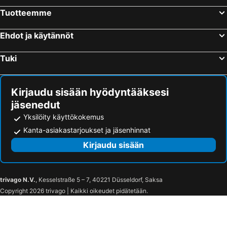
Sanom Beach Resort
Don Gregory by Dunas - Adults Only
Tuotteemme
Bull Eugenia Victoria & Spa
Hotel LIVVO Anamar Suites
Ehdot ja käytännöt
Hotel Riu Papayas
Maspalomas Princess
Hotel Riu Palace Maspalomas
MUR Neptuno Gran Canaria - Adults Only
Tuki
Sol Barbacan
Axel Beach Maspalomas - Adults Only
eó Suite Hotel Jardin Dorado
MUR Apartamentos Buenos Aires
Kirjaudu sisään hyödyntääksesi
Suites & Villas by Dunas
Hotel Parque Tropical
jäsenedut
Guinea Apartments
BLUESEA Veril Playa
Yksilöity käyttökokemus
Casa Rural La Hoyita de Tunte
Casa rural El Olivar La Oliva
Kanta-asiakastarjoukset ja jäsenhinnat
Casas rurales de Guayadeque
Villa Bentaiya
Kirjaudu sisään
Hotel Rural Las Calas
Casa Rural Las Cáscaras Tejeda Gran Canaria
Hotel Rural El Refugio - Solo Adultos
La Buhardilla del Refugio - Ideal for hikers, senderistas
trivago N.V.
, Kesselstraße 5 – 7, 40221 Düsseldorf, Saksa
Parador de Cruz de Tejeda
Holla del Saldo
Copyright 2026 trivago | Kaikki oikeudet pidätetään.
Casa rural el Burro
Hotel Rural Casa de Los Camellos
Casa León Royal Retreat
Hotel Rural Villa Del Monte