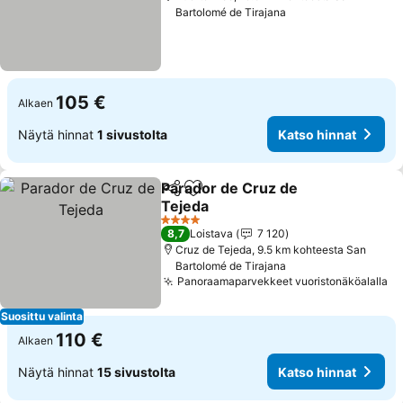
Bartolomé de Tirajana
105 €
Alkaen
Näytä hinnat
1 sivustolta
Katso hinnat
Parador de Cruz de
Jaa
Lisää suosikkeihin
Tejeda
4 Tähtiluokitus
8,7
Loistava
7 120
Cruz de Tejeda, 9.5 km kohteesta San
Bartolomé de Tirajana
Panoraamaparvekkeet vuoristonäköalalla
Suosittu valinta
110 €
Alkaen
Näytä hinnat
15 sivustolta
Katso hinnat