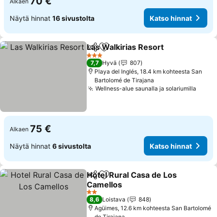
70 €
Alkaen
Näytä hinnat
16 sivustolta
Katso hinnat
Las Walkirias Resort
Jaa
Lisää suosikkeihin
3 Tähtiluokitus
7,7
Hyvä
807
Playa del Inglés, 18.4 km kohteesta San
Bartolomé de Tirajana
Wellness-alue saunalla ja solariumilla
75 €
Alkaen
Näytä hinnat
6 sivustolta
Katso hinnat
Hotel Rural Casa de Los
Jaa
Lisää suosikkeihin
Camellos
2 Tähtiluokitus
8,6
Loistava
848
Agüimes, 12.6 km kohteesta San Bartolomé
de Tirajana