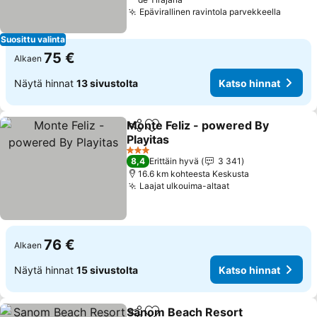
Epävirallinen ravintola parvekkeella
Suosittu valinta
75 €
Alkaen
Näytä hinnat
13 sivustolta
Katso hinnat
Monte Feliz - powered By
Jaa
Lisää suosikkeihin
Playitas
3 Tähtiluokitus
8,4
Erittäin hyvä
3 341
16.6 km kohteesta Keskusta
Laajat ulkouima-altaat
76 €
Alkaen
Näytä hinnat
15 sivustolta
Katso hinnat
Sanom Beach Resort