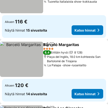
Tuoretta italialaista show-kokkausta
116 €
Alkaen
Näytä hinnat
15 sivustolta
Katso hinnat
Barceló Margaritas
Jaa
Lisää suosikkeihin
4 Tähtiluokitus
8,4
Erittäin hyvä
8 128
Playa del Inglés, 18.0 km kohteesta San
Bartolomé de Tirajana
La Palapa -show-ruoanlaitto
120 €
Alkaen
Näytä hinnat
14 sivustolta
Katso hinnat