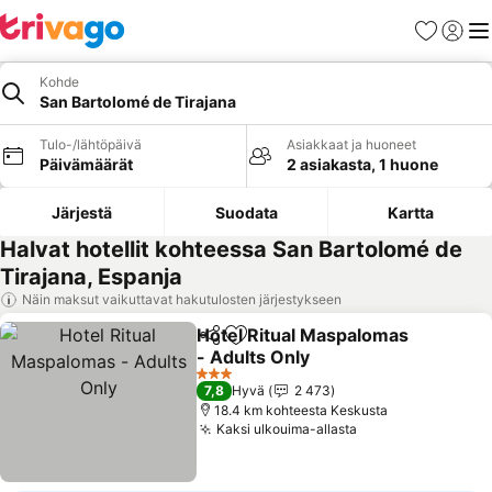
Suosikit
Kirjaud
Val
Kohde
San Bartolomé de Tirajana
Tulo-/lähtöpäivä
Asiakkaat ja huoneet
Päivämäärät
2 asiakasta, 1 huone
Järjestä
Suodata
Kartta
Halvat hotellit kohteessa San Bartolomé de
Tirajana, Espanja
Näin maksut vaikuttavat hakutulosten järjestykseen
Hotel Ritual Maspalomas
Jaa
Lisää suosikkeihin
- Adults Only
3 Tähtiluokitus
7,8
Hyvä
2 473
18.4 km kohteesta Keskusta
Kaksi ulkouima-allasta