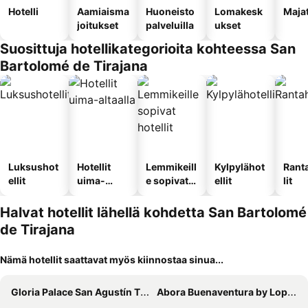
Hotelli
Aamiaisma
Huoneisto
Lomakesk
Maja
joitukset
palveluilla
ukset
Suosittuja hotellikategorioita kohteessa San
Bartolomé de Tirajana
Luksushot
Hotellit
Lemmikeill
Kylpylähot
Rant
ellit
uima-
e sopivat
ellit
lit
altaalla
hotellit
Halvat hotellit lähellä kohdetta San Bartolomé
de Tirajana
Nämä hotellit saattavat myös kiinnostaa sinua...
Gloria Palace San Agustín Thalasso & Hotel
Abora Buenaventura by Lopesan Hotels