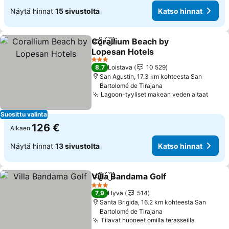
Näytä hinnat
15 sivustolta
Katso hinnat
Corallium Beach by
Jaa
Lisää suosikkeihin
Lopesan Hotels
3 Tähtiluokitus
8,7
Loistava
10 529
San Agustín, 17.3 km kohteesta San
Bartolomé de Tirajana
Lagoon-tyyliset makean veden altaat
Suosittu valinta
126 €
Alkaen
Näytä hinnat
13 sivustolta
Katso hinnat
Villa Bandama Golf
Jaa
Lisää suosikkeihin
3 Tähtiluokitus
7,9
Hyvä
514
Santa Brigida, 16.2 km kohteesta San
Bartolomé de Tirajana
Tilavat huoneet omilla terasseilla