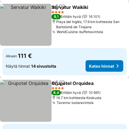
Servatur Waikiki
Jaa
Lisää suosikkeihin
4 Tähtiluokitus
8,1
Erittäin hyvä
16 101
Playa del Inglés, 17.9 km kohteesta San
Bartolomé de Tirajana
WorldCuisine-buffetravintola
111 €
Alkaen
Näytä hinnat
14 sivustolta
Katso hinnat
Grupotel Orquidea
Jaa
Lisää suosikkeihin
4 Tähtiluokitus
8,4
Erittäin hyvä
10 691
16.7 km kohteesta Keskusta
Taverna-luolaravintola