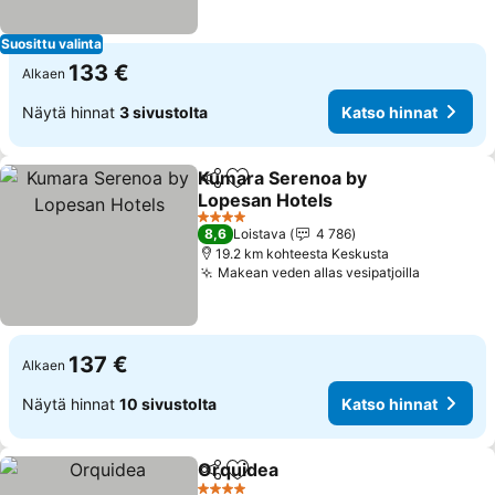
Suosittu valinta
133 €
Alkaen
Näytä hinnat
3 sivustolta
Katso hinnat
Kumara Serenoa by
Jaa
Lisää suosikkeihin
Lopesan Hotels
4 Tähtiluokitus
8,6
Loistava
4 786
19.2 km kohteesta Keskusta
Makean veden allas vesipatjoilla
137 €
Alkaen
Näytä hinnat
10 sivustolta
Katso hinnat
Orquidea
Jaa
Lisää suosikkeihin