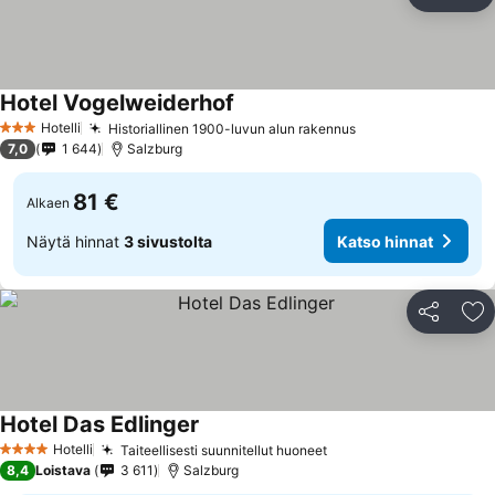
Jaa
Li
Hotel Vogelweiderhof
Hotelli
Historiallinen 1900-luvun alun rakennus
3 Tähtiluokitus
7,0
1 644
Salzburg
81 €
Alkaen
Näytä hinnat
3 sivustolta
Katso hinnat
Jaa
Li
Hotel Das Edlinger
Hotelli
Taiteellisesti suunnitellut huoneet
4 Tähtiluokitus
8,4
Loistava
3 611
Salzburg