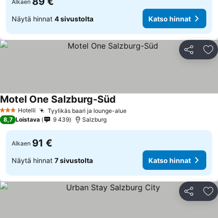
89 €
Alkaen
Näytä hinnat
4 sivustolta
Katso hinnat
Jaa
Li
Motel One Salzburg-Süd
Hotelli
Tyylikäs baari ja lounge-alue
3 Tähtiluokitus
8,7
Loistava
9 439
Salzburg
91 €
Alkaen
Näytä hinnat
7 sivustolta
Katso hinnat
Jaa
Li