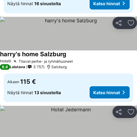
Näytä hinnat
16 sivustolta
Katso hinnat
Jaa
Li
harry's home Salzburg
Hotelli
Tilavat perhe- ja ryhmähuoneet
8,6
Loistava
3 757
Salzburg
115 €
Alkaen
Näytä hinnat
13 sivustolta
Katso hinnat
Jaa
Li