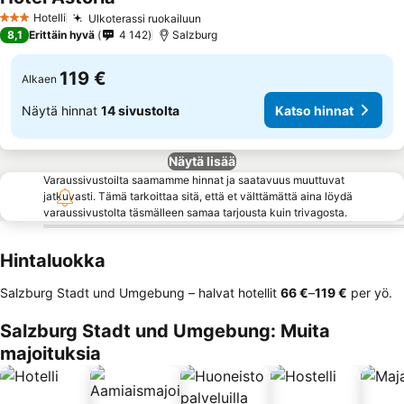
Hotelli
Ulkoterassi ruokailuun
3 Tähtiluokitus
8,1
Erittäin hyvä
4 142
Salzburg
119 €
Alkaen
Näytä hinnat
14 sivustolta
Katso hinnat
Näytä lisää
Varaussivustoilta saamamme hinnat ja saatavuus muuttuvat
jatkuvasti. Tämä tarkoittaa sitä, että et välttämättä aina löydä
varaussivustolta täsmälleen samaa tarjousta kuin trivagosta.
Hintaluokka
Salzburg Stadt und Umgebung – halvat hotellit
‎66 €
–
‎119 €
per yö.
Salzburg Stadt und Umgebung: Muita
majoituksia