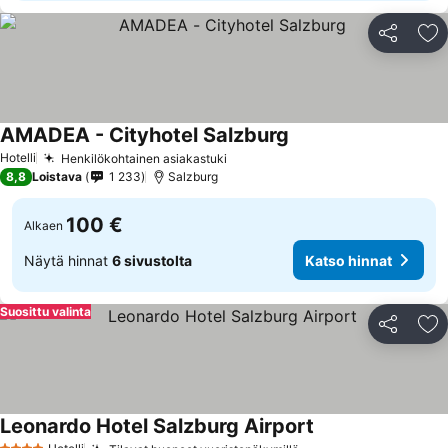
Jaa
Li
AMADEA - Cityhotel Salzburg
Hotelli
Henkilökohtainen asiakastuki
8,8
Loistava
1 233
Salzburg
100 €
Alkaen
Näytä hinnat
6 sivustolta
Katso hinnat
Suosittu valinta
Jaa
Li
Leonardo Hotel Salzburg Airport