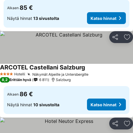
85 €
Alkaen
Näytä hinnat
13 sivustolta
Katso hinnat
Jaa
Li
ARCOTEL Castellani Salzburg
Hotelli
Näkymät Alpeille ja Untersbergille
4 Tähtiluokitus
8,2
Erittäin hyvä
6 811
Salzburg
86 €
Alkaen
Näytä hinnat
10 sivustolta
Katso hinnat
Jaa
Li