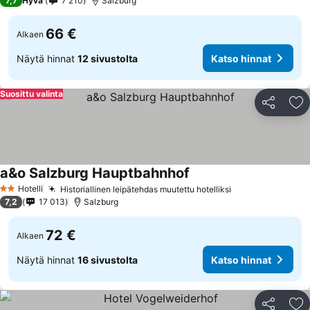
7,7
Hyvä
7 210
Salzburg
66 €
Alkaen
Näytä hinnat
12 sivustolta
Katso hinnat
Suosittu valinta
Jaa
Li
a&o Salzburg Hauptbahnhof
Hotelli
Historiallinen leipätehdas muutettu hotelliksi
2 Tähtiluokitus
7,2
17 013
Salzburg
72 €
Alkaen
Näytä hinnat
16 sivustolta
Katso hinnat