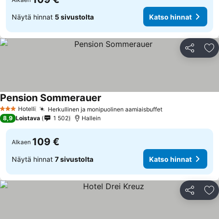
Näytä hinnat
5 sivustolta
Katso hinnat
Jaa
Li
Pension Sommerauer
Hotelli
Herkullinen ja monipuolinen aamiaisbuffet
3 Tähtiluokitus
8,9
Loistava
1 502
Hallein
109 €
Alkaen
Näytä hinnat
7 sivustolta
Katso hinnat
Jaa
Li