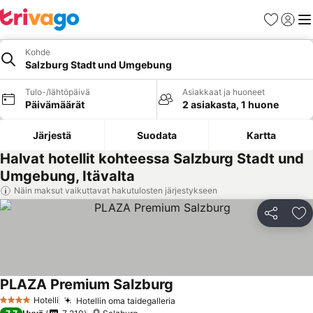
Suosikit
Kirjaud
Val
Kohde
Salzburg Stadt und Umgebung
Tulo-/lähtöpäivä
Asiakkaat ja huoneet
Päivämäärät
2 asiakasta, 1 huone
Järjestä
Suodata
Kartta
Halvat hotellit kohteessa Salzburg Stadt und
Umgebung, Itävalta
Näin maksut vaikuttavat hakutulosten järjestykseen
Jaa
Li
PLAZA Premium Salzburg
Hotelli
Hotellin oma taidegalleria
4 Tähtiluokitus