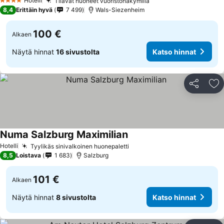
Hotelli
Tilavat huoneet vuoristonäkymillä
4 Tähtiluokitus
8,4
Erittäin hyvä
7 499
Wals-Siezenheim
100 €
Alkaen
Näytä hinnat
16 sivustolta
Katso hinnat
Jaa
Li
Numa Salzburg Maximilian
Hotelli
Tyylikäs sinivalkoinen huonepaletti
8,5
Loistava
1 683
Salzburg
101 €
Alkaen
Näytä hinnat
8 sivustolta
Katso hinnat