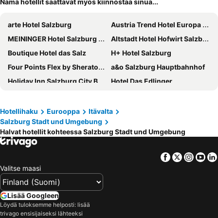
Nämä hotellit saattavat myös kiinnostaa sinua...
arte Hotel Salzburg
Austria Trend Hotel Europa Salzburg
MEININGER Hotel Salzburg City Center
Altstadt Hotel Hofwirt Salzburg
Boutique Hotel das Salz
H+ Hotel Salzburg
Four Points Flex by Sheraton Salzburg Messe
a&o Salzburg Hauptbahnhof
Holiday Inn Salzburg City By Ihg
Hotel Das Edlinger
Cocoon Salzburg
B&B Hotel Salzburg-Nord
Dorint City-Hotel Salzburg
PLAZA Premium Salzburg
Hotellihaku
Eurooppa
Itävalta
Salzburg Stadt und Umgebung
Hotel am Mirabellplatz
Hotel Evido Salzburg City Center
Halvat hotellit kohteessa Salzburg Stadt und Umgebung
Hotel Mercure Salzburg City
Hotel IMLAUER & Bräu
The Passenger, a Tribute Portfolio Hotel
Hotel Neutor Express
Facebook
Twitter
Insta
Yo
Hotel Vogelweiderhof
Design Hotel zum Hirschen Salzburg
Valitse maasi
Radisson Blu Hotel & Conference Centre, Salzburg
Hotel Max 70
Imlauer Hotel Pitter Salzburg
Hotel Jedermann
Lisää Googleen
Löydä tuloksemme helposti: lisää
Hotel Villa Carlton
Adlerhof
trivago ensisijaiseksi lähteeksi