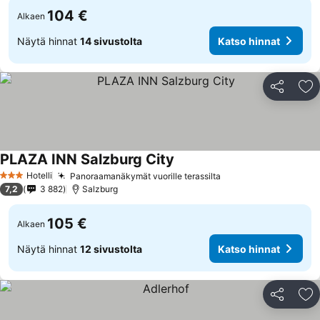
104 €
Alkaen
Näytä hinnat
14 sivustolta
Katso hinnat
Jaa
Li
PLAZA INN Salzburg City
Hotelli
Panoraamanäkymät vuorille terassilta
3 Tähtiluokitus
7,2
3 882
Salzburg
105 €
Alkaen
Näytä hinnat
12 sivustolta
Katso hinnat
Jaa
Li