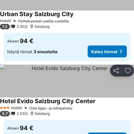
Urban Stay Salzburg City
Hotelli
Perhehuoneet useilla vuoteilla
7,2
2 202
Salzburg
94 €
Alkaen
Näytä hinnat
3 sivustolta
Katso hinnat
Jaa
Li
Hotel Evido Salzburg City Center
Hotelli
Oma lippu- ja retkipalvelu
3 Tähtiluokitus
5,7
2 530
Salzburg
94 €
Alkaen