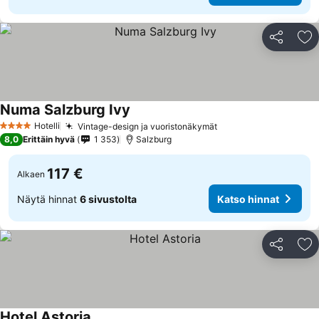
Jaa
Li
Numa Salzburg Ivy
Hotelli
Vintage-design ja vuoristonäkymät
4 Tähtiluokitus
8,0
Erittäin hyvä
1 353
Salzburg
117 €
Alkaen
Näytä hinnat
6 sivustolta
Katso hinnat
Jaa
Li
Hotel Astoria