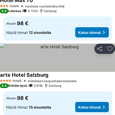
Hotel Max 70
Hotelli
Huoneita vuoristonäkymillä
3 Tähtiluokitus
8,8
Loistava
4 704
Salzburg
98 €
Alkaen
Näytä hinnat
12 sivustolta
Katso hinnat
Jaa
Li
arte Hotel Salzburg
Hotelli
Kattobaari kaupunkipanoraamalla
4 Tähtiluokitus
8,4
Erittäin hyvä
9 818
Salzburg
98 €
Alkaen
Näytä hinnat
15 sivustolta
Katso hinnat