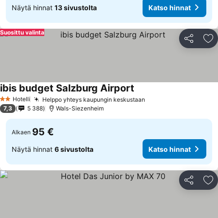
Näytä hinnat
13 sivustolta
Katso hinnat
Suosittu valinta
Jaa
Li
ibis budget Salzburg Airport
Hotelli
Helppo yhteys kaupungin keskustaan
2 Tähtiluokitus
7,3
5 388
Wals-Siezenheim
95 €
Alkaen
Näytä hinnat
6 sivustolta
Katso hinnat
Jaa
Li