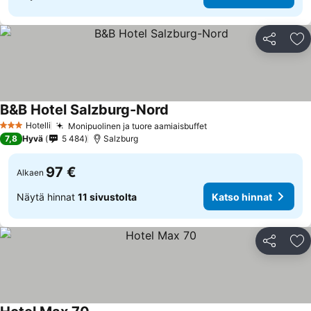
Jaa
Li
B&B Hotel Salzburg-Nord
Hotelli
Monipuolinen ja tuore aamiaisbuffet
3 Tähtiluokitus
7,8
Hyvä
5 484
Salzburg
97 €
Alkaen
Näytä hinnat
11 sivustolta
Katso hinnat
Jaa
Li