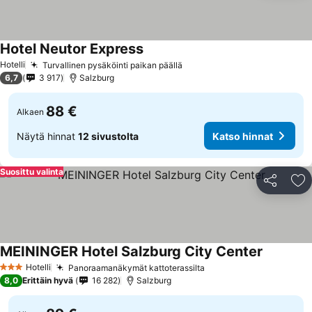
Hotel Neutor Express
Hotelli
Turvallinen pysäköinti paikan päällä
6,7
3 917
Salzburg
88 €
Alkaen
Näytä hinnat
12 sivustolta
Katso hinnat
Suosittu valinta
Jaa
Li
MEININGER Hotel Salzburg City Center
Hotelli
Panoraamanäkymät kattoterassilta
3 Tähtiluokitus
8,0
Erittäin hyvä
16 282
Salzburg