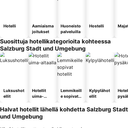
Hotelli
Aamiaisma
Huoneisto
Hostelli
Maja
joitukset
palveluilla
Suosittuja hotellikategorioita kohteessa
Salzburg Stadt und Umgebung
Luksushot
Hotellit
Lemmikeill
Kylpylähot
Hotel
ellit
uima-
e sopivat
ellit
pysä
altaalla
hotellit
llä
Halvat hotellit lähellä kohdetta Salzburg Stadt
und Umgebung