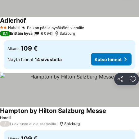
Adlerhof
Hotelli
Paikan päällä pysäköinti vieraille
2 Tähtiluokitus
8,1
Erittäin hyvä
6 094
Salzburg
109 €
Alkaen
Näytä hinnat
14 sivustolta
Katso hinnat
Jaa
Li
Hampton by Hilton Salzburg Messe
Hotelli
/
Salzburg
Luokitusta ei ole saatavilla
109 €
Alkaen