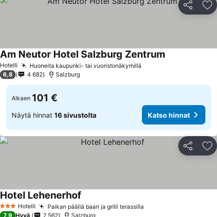
Jaa
Li
Am Neutor Hotel Salzburg Zentrum
Hotelli
Huoneita kaupunki- tai vuoristonäkymillä
6,8
4 682
Salzburg
101 €
Alkaen
Näytä hinnat
16 sivustolta
Katso hinnat
Jaa
Li
Hotel Lehenerhof
Hotelli
Paikan päällä baari ja grilli terassilla
3 Tähtiluokitus
7,9
Hyvä
2 562
Salzburg