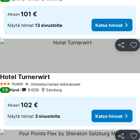
101 €
Alkaen
Näytä hinnat
13 sivustolta
Katso hinnat
Jaa
Li
Hotel Turnerwirt
Hotelli
Omistetut lasten leikkialueet
3 Tähtiluokitus
7,9
Hyvä
8 629
Salzburg
102 €
Alkaen
Näytä hinnat
3 sivustolta
Katso hinnat
Jaa
Li