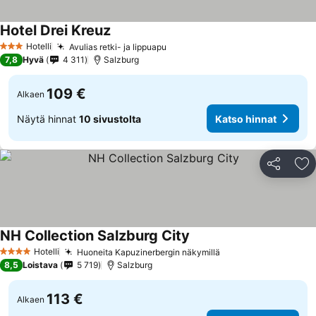
Hotel Drei Kreuz
Hotelli
Avulias retki- ja lippuapu
3 Tähtiluokitus
7,8
Hyvä
4 311
Salzburg
109 €
Alkaen
Näytä hinnat
10 sivustolta
Katso hinnat
Jaa
Li
NH Collection Salzburg City
Hotelli
Huoneita Kapuzinerbergin näkymillä
4 Tähtiluokitus
8,5
Loistava
5 719
Salzburg
113 €
Alkaen