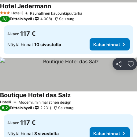
Hotel Jedermann
Hotelli
Rauhallinen kaupunkipuutarha
3 Tähtiluokitus
8,1
Erittäin hyvä
4 008
Salzburg
117 €
Alkaen
Näytä hinnat
10 sivustolta
Katso hinnat
Jaa
Li
Boutique Hotel das Salz
Hotelli
Moderni, minimalistinen design
8,2
Erittäin hyvä
2 231
Salzburg
117 €
Alkaen
Näytä hinnat
8 sivustolta
Katso hinnat