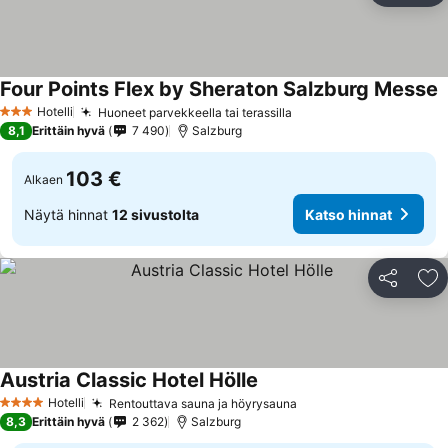
Four Points Flex by Sheraton Salzburg Messe
Hotelli
Huoneet parvekkeella tai terassilla
3 Tähtiluokitus
8,1
Erittäin hyvä
7 490
Salzburg
103 €
Alkaen
Näytä hinnat
12 sivustolta
Katso hinnat
Jaa
Li
Austria Classic Hotel Hölle
Hotelli
Rentouttava sauna ja höyrysauna
4 Tähtiluokitus
8,3
Erittäin hyvä
2 362
Salzburg