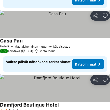
Katso hinnat
Jaa
Li
Casa Pau
Hotelli
Maalaishenkinen mutta tyylikäs sisustus
9,2
Loistava
331
Santa Maria
Valitse päivät nähdäksesi tarkat hinnat
Katso hinnat
Jaa
Li
Damfjord Boutique Hotel