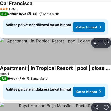
Ca' Francisca
Hotelli
3 Tähtiluokitus
8,3
Erittäin hyvä
14
Santa Maria
Valitse päivät nähdäksesi tarkat hinnat
Katso hinnat
Jaa
Li
Apartment | in Tropical Resort | pool | close to beach
Hotelli
7,8
Hyvä
6
Santa Maria
Valitse päivät nähdäksesi tarkat hinnat
Katso hinnat
Jaa
Li