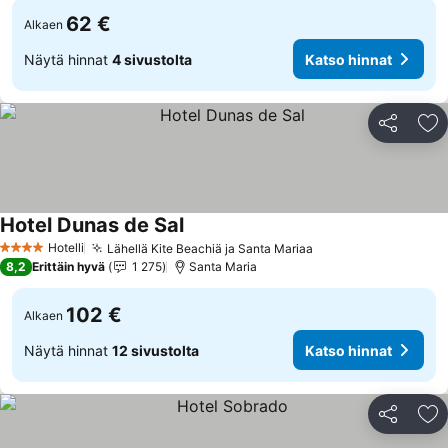
62 €
Alkaen
Näytä hinnat
4 sivustolta
Katso hinnat
Jaa
Li
Hotel Dunas de Sal
Hotelli
Lähellä Kite Beachiä ja Santa Mariaa
4 Tähtiluokitus
8,2
Erittäin hyvä
1 275
Santa Maria
102 €
Alkaen
Näytä hinnat
12 sivustolta
Katso hinnat
Jaa
Li