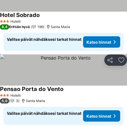
Hotel Sobrado
Hotelli
3 Tähtiluokitus
8,4
Erittäin hyvä
196
Santa Maria
Valitse päivät nähdäksesi tarkat hinnat
Katso hinnat
Jaa
Li
Pensao Porta do Vento
Hotelli
3 Tähtiluokitus
5,0
3
Santa Maria
Valitse päivät nähdäksesi tarkat hinnat
Katso hinnat