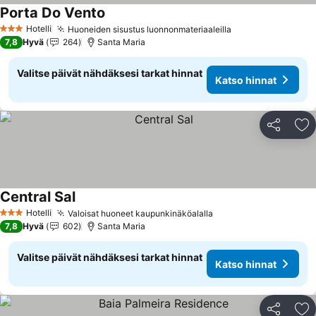
Porta Do Vento
Hotelli
Huoneiden sisustus luonnonmateriaaleilla
3 Tähtiluokitus
7,8
Hyvä
264
Santa Maria
Valitse päivät nähdäksesi tarkat hinnat
Katso hinnat
Jaa
Li
Central Sal
Hotelli
Valoisat huoneet kaupunkinäköalalla
3 Tähtiluokitus
7,8
Hyvä
602
Santa Maria
Valitse päivät nähdäksesi tarkat hinnat
Katso hinnat
Jaa