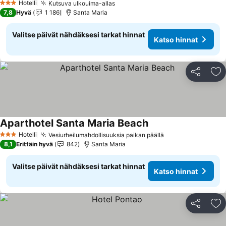
Hotelli
Kutsuva ulkouima-allas
3 Tähtiluokitus
7,8
Hyvä
1 186
Santa Maria
Valitse päivät nähdäksesi tarkat hinnat
Katso hinnat
Jaa
Li
Aparthotel Santa Maria Beach
Hotelli
Vesiurheilumahdollisuuksia paikan päällä
3 Tähtiluokitus
8,1
Erittäin hyvä
842
Santa Maria
Valitse päivät nähdäksesi tarkat hinnat
Katso hinnat
Jaa
Li