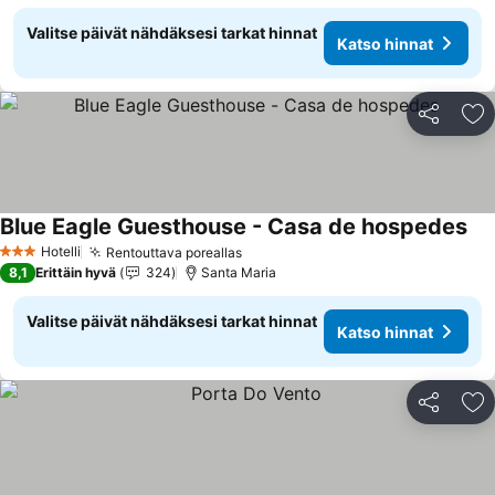
Valitse päivät nähdäksesi tarkat hinnat
Katso hinnat
Jaa
Li
Blue Eagle Guesthouse - Casa de hospedes
Hotelli
Rentouttava poreallas
3 Tähtiluokitus
8,1
Erittäin hyvä
324
Santa Maria
Valitse päivät nähdäksesi tarkat hinnat
Katso hinnat
Jaa
Li