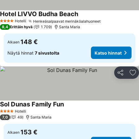
Hotel LIVVO Budha Beach
Hotelli
Henkeäsalpaavat merinäköalahuoneet
4 Tähtiluokitus
8,4
Erittäin hyvä
1 709
Santa Maria
148 €
Alkaen
Näytä hinnat
7 sivustolta
Katso hinnat
Jaa
Li
Sol Dunas Family Fun
Hotelli
4 Tähtiluokitus
7,0
49
Santa Maria
153 €
Alkaen