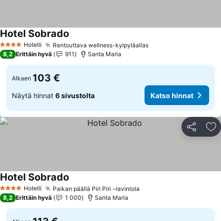
Hotel Sobrado
Hotelli
Rentouttava wellness-kylpyläallas
4 Tähtiluokitus
8,2
Erittäin hyvä
911
Santa Maria
103 €
Alkaen
Näytä hinnat
6 sivustolta
Katso hinnat
Jaa
Li
Hotel Sobrado
Hotelli
Paikan päällä Piri Piri -ravintola
4 Tähtiluokitus
8,2
Erittäin hyvä
1 000
Santa Maria