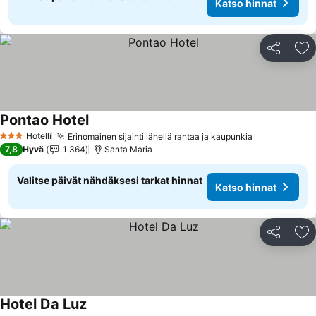
Katso hinnat
Jaa
Li
Pontao Hotel
Hotelli
Erinomainen sijainti lähellä rantaa ja kaupunkia
3 Tähtiluokitus
7,8
Hyvä
1 364
Santa Maria
Valitse päivät nähdäksesi tarkat hinnat
Katso hinnat
Jaa
Li
Hotel Da Luz