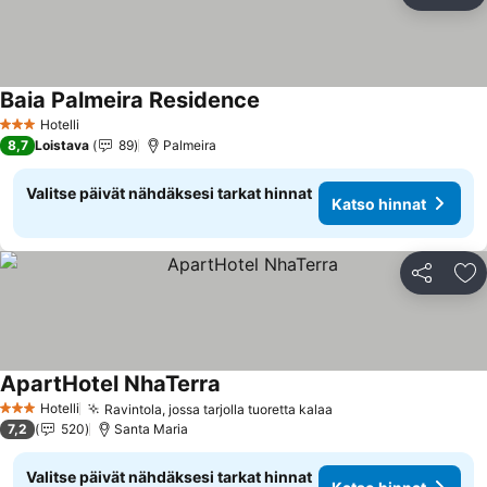
Li
Baia Palmeira Residence
Hotelli
3 Tähtiluokitus
8,7
Loistava
89
Palmeira
Valitse päivät nähdäksesi tarkat hinnat
Katso hinnat
Jaa
Li
ApartHotel NhaTerra
Hotelli
Ravintola, jossa tarjolla tuoretta kalaa
3 Tähtiluokitus
7,2
520
Santa Maria
Valitse päivät nähdäksesi tarkat hinnat