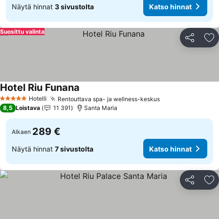
Näytä hinnat
3 sivustolta
Katso hinnat
Suosittu valinta
Jaa
Li
Hotel Riu Funana
Hotelli
Rentouttava spa- ja wellness-keskus
5 Tähtiluokitus
8,5
Loistava
11 391
Santa Maria
289 €
Alkaen
Näytä hinnat
7 sivustolta
Katso hinnat
Jaa
Li