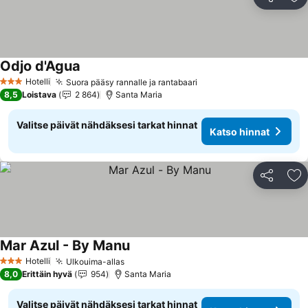
Jaa
Li
Odjo d'Agua
Hotelli
Suora pääsy rannalle ja rantabaari
3 Tähtiluokitus
8,5
Loistava
2 864
Santa Maria
Valitse päivät nähdäksesi tarkat hinnat
Katso hinnat
Jaa
Li
Mar Azul - By Manu
Hotelli
Ulkouima-allas
3 Tähtiluokitus
8,0
Erittäin hyvä
954
Santa Maria
Valitse päivät nähdäksesi tarkat hinnat