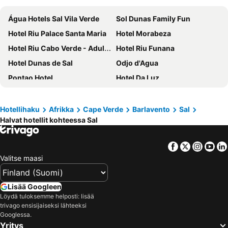
Água Hotels Sal Vila Verde
Sol Dunas Family Fun
Hotel Riu Palace Santa Maria
Hotel Morabeza
Hotel Riu Cabo Verde - Adults Only - All Inclusive
Hotel Riu Funana
Hotel Dunas de Sal
Odjo d'Agua
Pontao Hotel
Hotel Da Luz
Hotel LIVVO Budha Beach
Aparthotel Santa Maria Beach
Vila Verde Resort
Blue Eagle Guesthouse - Casa de hospedes
Hotellihaku
Afrikka
Cape Verde
Barlavento
Sal
Halvat hotellit kohteessa Sal
Hotel Sobrado
Central Sal
Hotel Sobrado
Ocean Suites
Facebook
Twitter
Insta
Yo
Porta Do Vento
Angulo House
Valitse maasi
ApartHotel NhaTerra
Ouril Hotel Julia
Patio Antigo Residence
Blue Eagle
Lisää Googleen
Yacht Club Sal
Mar Azul - By Manu
Löydä tuloksemme helposti: lisää
trivago ensisijaiseksi lähteeksi
Hotel Pontao
Baia Palmeira Residence
Googlessa.
Yritys
Hotel MiraBela