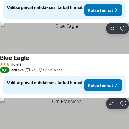
Valitse päivät nähdäksesi tarkat hinnat
Katso hinnat
Jaa
Li
Blue Eagle
Hotelli
3 Tähtiluokitus
8,8
Loistava
25
Santa Maria
Valitse päivät nähdäksesi tarkat hinnat
Katso hinnat
Jaa
Li