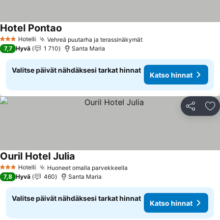
Hotel Pontao
Hotelli
Vehreä puutarha ja terassinäkymät
3 Tähtiluokitus
7,7
Hyvä
1 710
Santa Maria
Valitse päivät nähdäksesi tarkat hinnat
Katso hinnat
Jaa
Li
Ouril Hotel Julia
Hotelli
Huoneet omalla parvekkeella
3 Tähtiluokitus
7,8
Hyvä
460
Santa Maria
Valitse päivät nähdäksesi tarkat hinnat
Katso hinnat