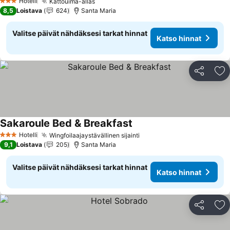
Hotelli
Kattouima-allas
3 Tähtiluokitus
8,5
Loistava
624
Santa Maria
Valitse päivät nähdäksesi tarkat hinnat
Katso hinnat
Jaa
Li
Sakaroule Bed & Breakfast
Hotelli
Wingfoilaajaystävällinen sijainti
3 Tähtiluokitus
9,1
Loistava
205
Santa Maria
Valitse päivät nähdäksesi tarkat hinnat
Katso hinnat
Jaa
Li