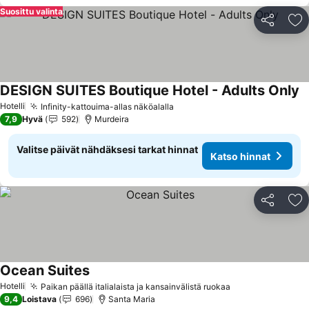
Suosittu valinta
Jaa
Li
DESIGN SUITES Boutique Hotel - Adults Only
Hotelli
Infinity-kattouima-allas näköalalla
7,9
Hyvä
592
Murdeira
Valitse päivät nähdäksesi tarkat hinnat
Katso hinnat
Jaa
Li
Ocean Suites
Hotelli
Paikan päällä italialaista ja kansainvälistä ruokaa
9,4
Loistava
696
Santa Maria