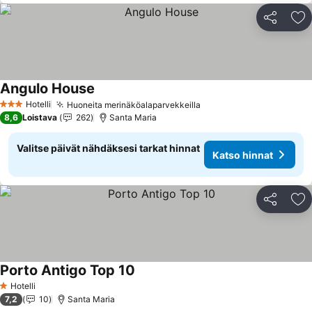
Jaa
Li
Angulo House
Hotelli
Huoneita merinäköalaparvekkeilla
3 Tähtiluokitus
8,6
Loistava
262
Santa Maria
Valitse päivät nähdäksesi tarkat hinnat
Katso hinnat
Jaa
Li
Porto Antigo Top 10
Hotelli
1 Tähtiluokitus
7,2
10
Santa Maria