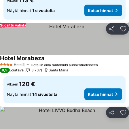
113 €
Alkaen
Näytä hinnat
1 sivustolta
Katso hinnat
Suosittu valinta
Jaa
Li
Hotel Morabeza
Hotelli
Hotellin oma rantaklubi aurinkotuoleineen
4 Tähtiluokitus
8,9
Loistava
3 737
Santa Maria
120 €
Alkaen
Näytä hinnat
14 sivustolta
Katso hinnat
Jaa
Li