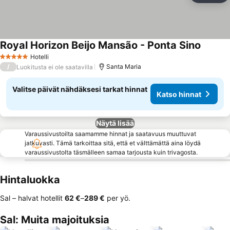
Royal Horizon Beijo Mansão - Ponta Sino
Hotelli
5 Tähtiluokitus
/
Santa Maria
Luokitusta ei ole saatavilla
Valitse päivät nähdäksesi tarkat hinnat
Katso hinnat
Näytä lisää
Varaussivustoilta saamamme hinnat ja saatavuus muuttuvat
jatkuvasti. Tämä tarkoittaa sitä, että et välttämättä aina löydä
varaussivustolta täsmälleen samaa tarjousta kuin trivagosta.
Hintaluokka
Sal – halvat hotellit
‎62 €
–
‎289 €
per yö.
Sal: Muita majoituksia