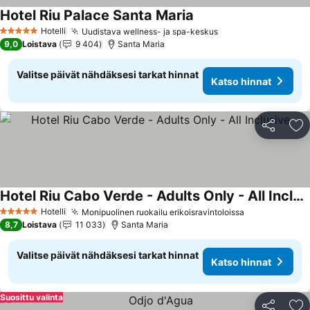
Hotel Riu Palace Santa Maria
Hotelli
Uudistava wellness- ja spa-keskus
5 Tähtiluokitus
9,0
Loistava
9 404
Santa Maria
Valitse päivät nähdäksesi tarkat hinnat
Katso hinnat
Jaa
Li
Hotel Riu Cabo Verde - Adults Only - All Inclusive
Hotelli
Monipuolinen ruokailu erikoisravintoloissa
5 Tähtiluokitus
8,7
Loistava
11 033
Santa Maria
Valitse päivät nähdäksesi tarkat hinnat
Katso hinnat
Suosittu valinta