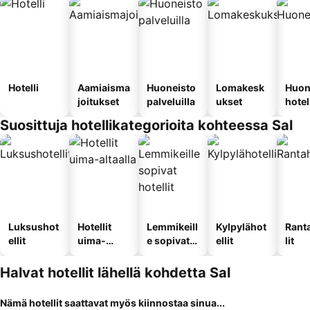
Hotelli
Aamiaisma
Huoneisto
Lomakesk
Huon
joitukset
palveluilla
ukset
hotel
Suosittuja hotellikategorioita kohteessa Sal
Luksushot
Hotellit
Lemmikeill
Kylpylähot
Rant
ellit
uima-
e sopivat
ellit
lit
altaalla
hotellit
Halvat hotellit lähellä kohdetta Sal
Nämä hotellit saattavat myös kiinnostaa sinua...