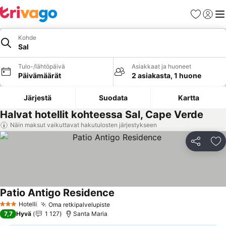
Suosikit
Kirjaud
Val
Kohde
Sal
Tulo-/lähtöpäivä
Asiakkaat ja huoneet
Päivämäärät
2 asiakasta, 1 huone
Järjestä
Suodata
Kartta
Halvat hotellit kohteessa Sal, Cape Verde
Näin maksut vaikuttavat hakutulosten järjestykseen
Jaa
Li
Patio Antigo Residence
Hotelli
Oma retkipalvelupiste
3 Tähtiluokitus
7,7
Hyvä
1 127
Santa Maria