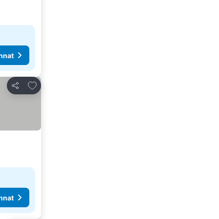
nnat
Lisää suosikkeihin
Jaa
nnat