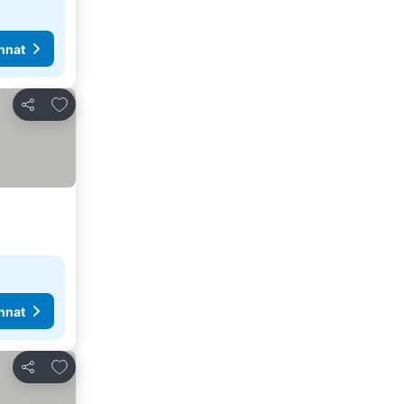
nnat
Lisää suosikkeihin
Jaa
nnat
Lisää suosikkeihin
Jaa