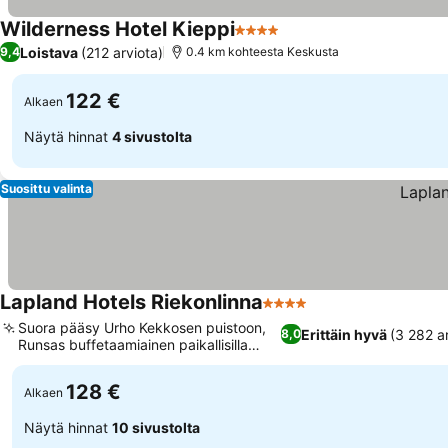
Wilderness Hotel Kieppi
4 Tähtiluokitus
Loistava
(212 arviota)
9,4
0.4 km kohteesta Keskusta
122 €
Alkaen
Näytä hinnat
4 sivustolta
Suosittu valinta
Lapland Hotels Riekonlinna
4 Tähtiluokitus
Suora pääsy Urho Kekkosen puistoon,
Erittäin hyvä
(3 282 a
8,0
Runsas buffetaamiainen paikallisilla
herkuilla
128 €
Alkaen
Näytä hinnat
10 sivustolta