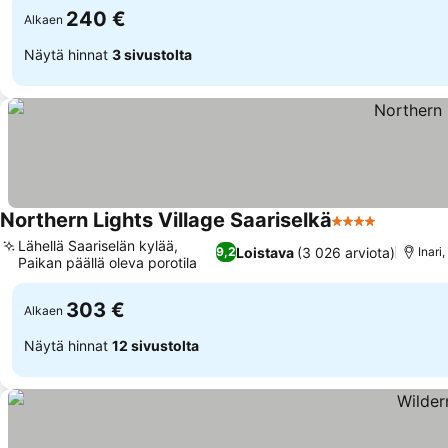
240 €
Alkaen
Näytä hinnat
3 sivustolta
Northern Lights Village Saariselkä
4 Tähtiluokitus
Lähellä Saariselän kylää,
Loistava
(3 026 arviota)
9,2
Inari
Paikan päällä oleva porotila
303 €
Alkaen
Näytä hinnat
12 sivustolta