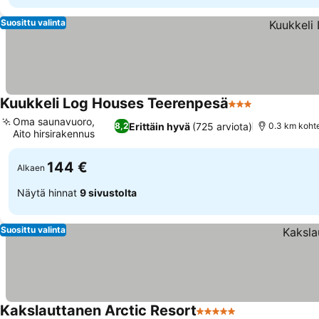
Suosittu valinta
Kuukkeli Log Houses Teerenpesä
3 Tähtiluokitus
Oma saunavuoro,
Erittäin hyvä
(725 arviota)
8,2
0.3 km koht
Aito hirsirakennus
144 €
Alkaen
Näytä hinnat
9 sivustolta
Suosittu valinta
Kakslauttanen Arctic Resort
5 Tähtiluokitus