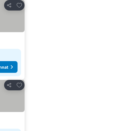
Lisää suosikkeihin
Jaa
nnat
Lisää suosikkeihin
Jaa