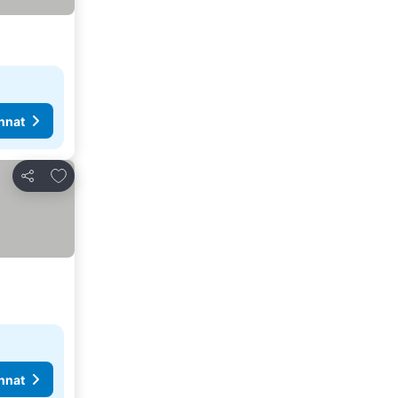
nnat
Lisää suosikkeihin
Jaa
nnat