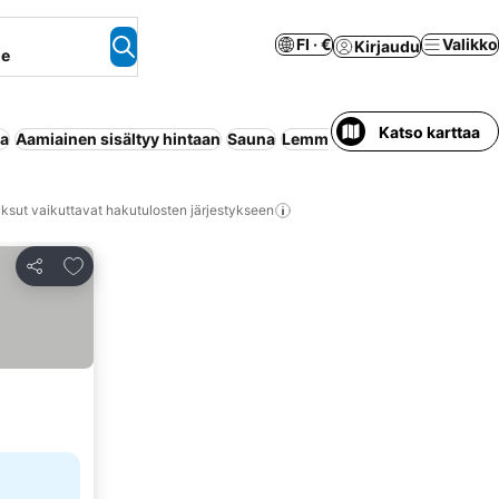
FI · €
Valikko
Kirjaudu
ne
Katso karttaa
aa
Aamiainen sisältyy hintaan
Sauna
Lemmikit sallittu
Maksuton 
ksut vaikuttavat hakutulosten järjestykseen
Lisää suosikkeihin
Jaa