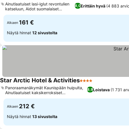
Ainutlaatuiset lasi-iglut revontulien
Erittäin hyvä
(4 883 arvio
8,0
katseluun, Aidot suomalaiset
hirsimökit
161 €
Alkaen
Näytä hinnat
12 sivustolta
Star Arctic Hotel & Activities
4 Tähtiluokitus
Panoraamanäkymät Kaunispään huipulta,
Loistava
(1 731 arv
8,9
Ainutlaatuiset kaksikerroksiset
huoneratkaisut
212 €
Alkaen
Näytä hinnat
13 sivustolta