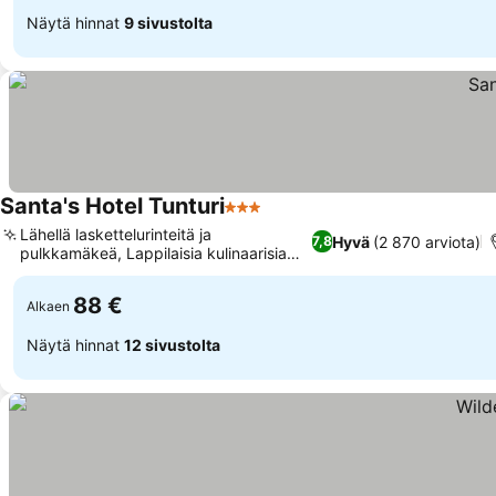
Näytä hinnat
9 sivustolta
Santa's Hotel Tunturi
3 Tähtiluokitus
Lähellä laskettelurinteitä ja
Hyvä
(2 870 arviota)
7,8
pulkkamäkeä, Lappilaisia kulinaarisia
elämyksiä
88 €
Alkaen
Näytä hinnat
12 sivustolta