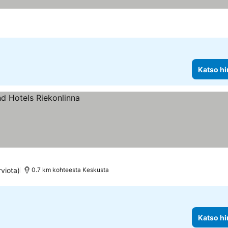
Katso hi
rviota)
0.7 km kohteesta Keskusta
Katso hi