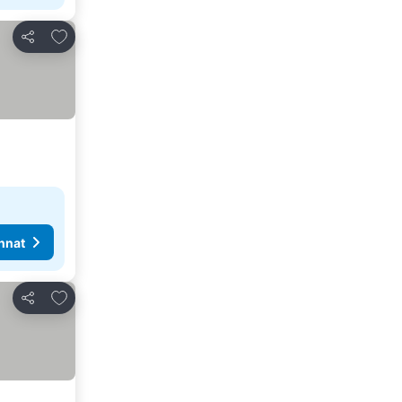
Lisää suosikkeihin
Jaa
nnat
Lisää suosikkeihin
Jaa