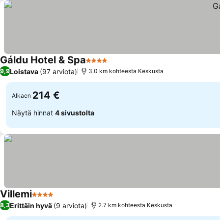
Gáldu Hotel & Spa
4 Tähtiluokitus
Loistava
(97 arviota)
9,9
3.0 km kohteesta Keskusta
214 €
Alkaen
Näytä hinnat
4 sivustolta
Villemi
4 Tähtiluokitus
Erittäin hyvä
(9 arviota)
8,3
2.7 km kohteesta Keskusta