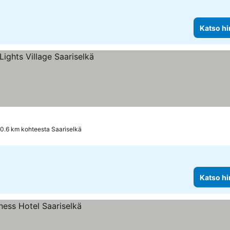
Katso hi
, 0.6 km kohteesta Saariselkä
Katso hi