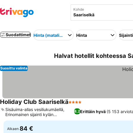
Kohde
Suodattimet
Hinta (matalimmasta korkeimpaan)
Hinta
Sijainti
Halvat hotellit kohteessa S
Suosittu valinta
Holiday Club Saariselkä
4 Tähtiluokitus
Sisäuima-allas vesiliukumäellä,
Erittäin hyvä
(5 153 arviot
8,2
Erinomainen sijainti kylän
keskustassa
84 €
Alkaen