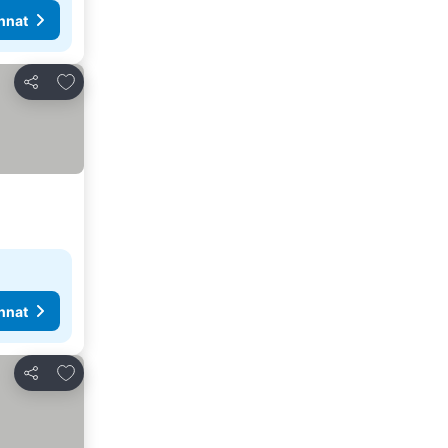
nnat
Lisää suosikkeihin
Jaa
nnat
Lisää suosikkeihin
Jaa