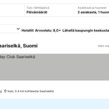
Tulo-/lähtöpäivä
Asiakkaat ja huoneet
Päivämäärät
2 asiakasta, 1 huo
Hotellit
Arvostelu: 8,0+
Lähellä kaupungin keskust
aariselkä, Suomi
Näin ma
a)
Inari, 0.4 km kohteesta Saariselkä