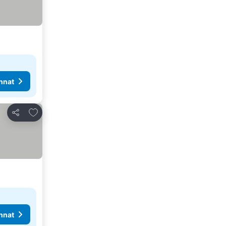
nnat
Lisää suosikkeihin
Jaa
nnat