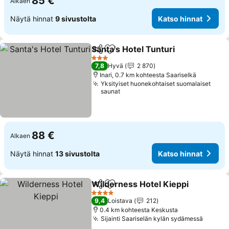
85 €
Alkaen
Näytä hinnat
9 sivustolta
Katso hinnat
Santa's Hotel Tunturi
Jaa
Lisää suosikkeihin
Katso
3 Tähtiluokitus
7,8
Hyvä
2 870
Inari, 0.7 km kohteesta Saariselkä
Yksityiset huonekohtaiset suomalaiset
saunat
88 €
Alkaen
Näytä hinnat
13 sivustolta
Katso hinnat
Wilderness Hotel Kieppi
Jaa
Lisää suosikkeihin
Ka
4 Tähtiluokitus
9,4
Loistava
212
0.4 km kohteesta Keskusta
Sijainti Saariselän kylän sydämessä
Katso 