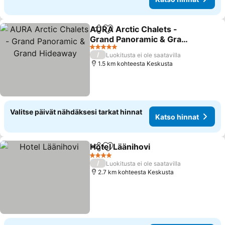
AURA Arctic Chalets -
Jaa
Lisää suosikkeihin
Grand Panoramic & Grand
Hideaway
Katso hinnat
5 Tähtiluokitus
/
Luokitusta ei ole saatavilla
1.5 km kohteesta Keskusta
Valitse päivät nähdäksesi tarkat hinnat
Katso hinnat
Hotel Läänihovi
Jaa
Lisää suosikkeihin
Katso hinn
4 Tähtiluokitus
/
Luokitusta ei ole saatavilla
2.7 km kohteesta Keskusta