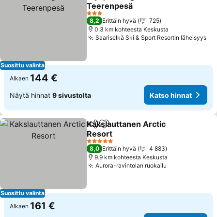
Jaa
Lisää suosikkeihin
Teerenpesä
Katso hinnat
3 Tähtiluokitus
8,2
Erittäin hyvä
725
0.3 km kohteesta Keskusta
Saariselkä Ski & Sport Resortin läheisyys
Ka
Suosittu valinta
144 €
Alkaen
Näytä hinnat
9 sivustolta
Katso hinnat
Kakslauttanen Arctic
Jaa
Lisää suosikkeihin
Resort
Katso hinnat
5 Tähtiluokitus
8,0
Erittäin hyvä
4 883
9.9 km kohteesta Keskusta
Aurora-ravintolan ruokailu
Katso hinnat
Suosittu valinta
161 €
Alkaen