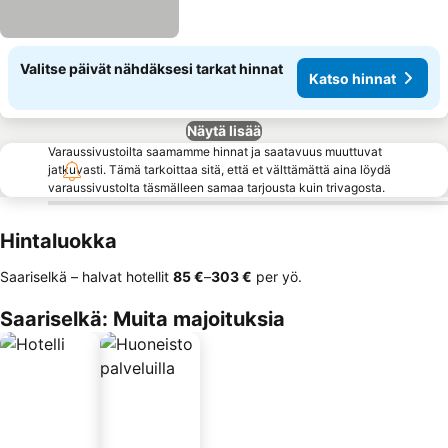
Valitse päivät nähdäksesi tarkat hinnat
Katso hinnat
Näytä lisää
Varaussivustoilta saamamme hinnat ja saatavuus muuttuvat
jatkuvasti. Tämä tarkoittaa sitä, että et välttämättä aina löydä
varaussivustolta täsmälleen samaa tarjousta kuin trivagosta.
Hintaluokka
Saariselkä – halvat hotellit
‎85 €
–
‎303 €
per yö.
Saariselkä: Muita majoituksia