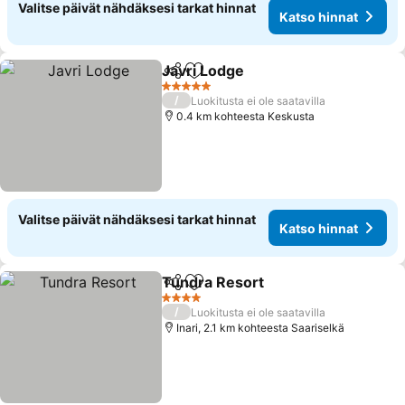
Valitse päivät nähdäksesi tarkat hinnat
Katso hinnat
Javri Lodge
Jaa
Lisää suosikkeihin
Katso hinnat
5 Tähtiluokitus
/
Luokitusta ei ole saatavilla
0.4 km kohteesta Keskusta
Valitse päivät nähdäksesi tarkat hinnat
Katso hinnat
Tundra Resort
Jaa
Lisää suosikkeihin
Katso hinna
4 Tähtiluokitus
/
Luokitusta ei ole saatavilla
Inari, 2.1 km kohteesta Saariselkä