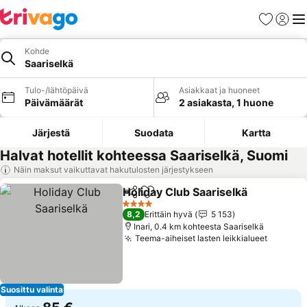
Suosikit
Kirjaud
Val
Kohde
Saariselkä
Tulo-/lähtöpäivä
Asiakkaat ja huoneet
Päivämäärät
2 asiakasta, 1 huone
Järjestä
Suodata
Kartta
Halvat hotellit kohteessa Saariselkä, Suomi
Näin maksut vaikuttavat hakutulosten järjestykseen
Holiday Club Saariselkä
Jaa
Lisää suosikkeihin
Kat
4 Tähtiluokitus
8,2
Erittäin hyvä
5 153
Inari, 0.4 km kohteesta Saariselkä
Teema-aiheiset lasten leikkialueet
Katso h
Suosittu valinta