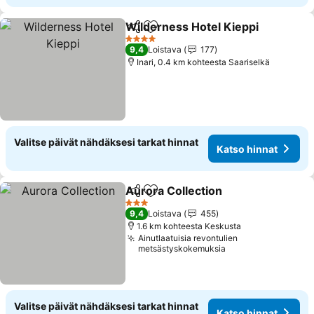
Wilderness Hotel Kieppi
Jaa
Lisää suosikkeihin
Ka
4 Tähtiluokitus
9,4
Loistava
177
Inari, 0.4 km kohteesta Saariselkä
Valitse päivät nähdäksesi tarkat hinnat
Katso hinnat
Aurora Collection
Jaa
Lisää suosikkeihin
Katso hi
3 Tähtiluokitus
9,4
Loistava
455
1.6 km kohteesta Keskusta
Ainutlaatuisia revontulien
metsästyskokemuksia
Valitse päivät nähdäksesi tarkat hinnat
Katso hinnat