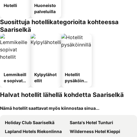
Hotelli
Huoneisto
palveluilla
Suosittuja hotellikategorioita kohteessa
Saariselkä
Lemmikeill
Kylpylähot
Hotellit
e sopivat
ellit
pysäköinni
hotellit
llä
Halvat hotellit lähellä kohdetta Saariselkä
Nämä hotellit saattavat myös kiinnostaa sinua...
Holiday Club Saariselkä
Santa's Hotel Tunturi
Lapland Hotels Riekonlinna
Wilderness Hotel Kieppi