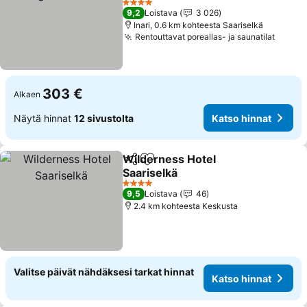
Katso hinnat
4 Tähtiluokitus
9,2
Loistava
3 026
Inari, 0.6 km kohteesta Saariselkä
Rentouttavat poreallas- ja saunatilat
Katso 
303 €
Alkaen
Näytä hinnat
12 sivustolta
Katso hinnat
Wilderness Hotel
Jaa
Lisää suosikkeihin
Saariselkä
Katso hinnat
4 Tähtiluokitus
9,5
Loistava
46
2.4 km kohteesta Keskusta
Valitse päivät nähdäksesi tarkat hinnat
Katso hinnat