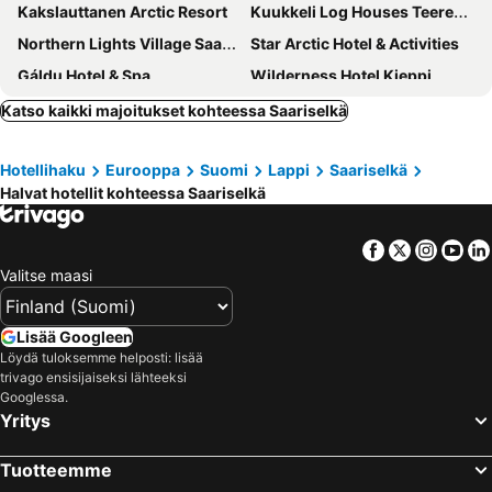
Kakslauttanen Arctic Resort
Kuukkeli Log Houses Teerenpesä
Northern Lights Village Saariselkä
Star Arctic Hotel & Activities
Gáldu Hotel & Spa
Wilderness Hotel Kieppi
Wilderness Hotel Saariselkä
Kiisa A&B two apartments with aurora room
Katso kaikki majoitukset kohteessa Saariselkä
Castillo Moitakuru
Villemi
Hotellihaku
Eurooppa
Suomi
Lappi
Saariselkä
Aurora Collection
Saariselka Kelo Lodge
Halvat hotellit kohteessa Saariselkä
AURA Arctic Chalets - Grand Panoramic & Grand Hideaway
Tundra Resort
Facebook
Twitter
Insta
Yo
Valitse maasi
Lisää Googleen
Löydä tuloksemme helposti: lisää
trivago ensisijaiseksi lähteeksi
Googlessa.
Yritys
Tuotteemme