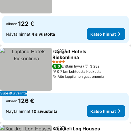
122 €
Alkaen
Näytä hinnat
4 sivustolta
Katso hinnat
Lapland Hotels
Jaa
Lisää suosikkeihin
Riekonlinna
Katso hinnat
4 Tähtiluokitus
8,0
Erittäin hyvä
3 282
0.7 km kohteesta Keskusta
Aito lappilainen gastronomia
Katso hinna
Suosittu valinta
126 €
Alkaen
Näytä hinnat
10 sivustolta
Katso hinnat
Kuukkeli Log Houses