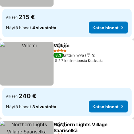
215 €
Alkaen
Näytä hinnat
4 sivustolta
Katso hinnat
Villemi
Jaa
Lisää suosikkeihin
Katso hinnat
4 Tähtiluokitus
8,3
Erittäin hyvä
9
2.7 km kohteesta Keskusta
240 €
Alkaen
Näytä hinnat
3 sivustolta
Katso hinnat
Northern Lights Village
Jaa
Lisää suosikkeihin
Saariselkä