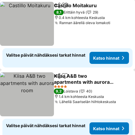
Castillo Moitakuru
Jaa
Lisää suosikkeihin
Katso hi
8,1
Erittäin hyvä
29
0.4 km kohteesta Keskusta
Rannan äärellä oleva lomakoti
Katso hinn
Valitse päivät nähdäksesi tarkat hinnat
Katso hinnat
Kiisa A&B two
Jaa
Lisää suosikkeihin
apartments with aurora
room
Katso hinnat
4 Tähtiluokitus
9,2
Loistava
40
1.4 km kohteesta Keskusta
Lähellä Saariselän hiihtokeskusta
Katso hi
Valitse päivät nähdäksesi tarkat hinnat
Katso hinnat