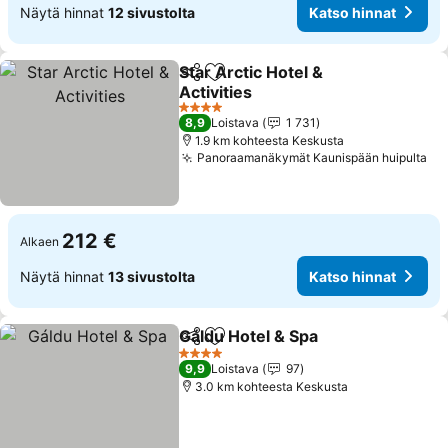
Näytä hinnat
12 sivustolta
Katso hinnat
Star Arctic Hotel &
Jaa
Lisää suosikkeihin
Activities
Katso hinnat
4 Tähtiluokitus
8,9
Loistava
1 731
1.9 km kohteesta Keskusta
Panoraamanäkymät Kaunispään huipulta
Ka
212 €
Alkaen
Näytä hinnat
13 sivustolta
Katso hinnat
Gáldu Hotel & Spa
Jaa
Lisää suosikkeihin
Katso hi
4 Tähtiluokitus
9,9
Loistava
97
3.0 km kohteesta Keskusta