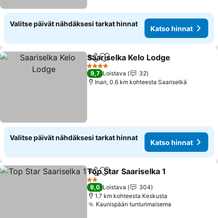
Valitse päivät nähdäksesi tarkat hinnat
Katso hinnat
Saariselka Kelo Lodge
Jaa
Lisää suosikkeihin
Kats
4 Tähtiluokitus
9,7
Loistava
32
Inari, 0.6 km kohteesta Saariselkä
Valitse päivät nähdäksesi tarkat hinnat
Katso hinnat
Top Star Saariselka 1
Jaa
Lisää suosikkeihin
Katso
2 Tähtiluokitus
9,0
Loistava
304
1.7 km kohteesta Keskusta
Kaunispään tunturimaisema
Katso hinnat