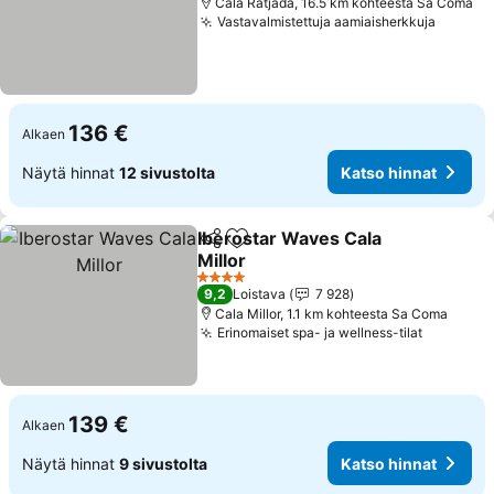
Cala Ratjada, 16.5 km kohteesta Sa Coma
Vastavalmistettuja aamiaisherkkuja
Katso 
136 €
Alkaen
Näytä hinnat
12 sivustolta
Katso hinnat
Iberostar Waves Cala
Jaa
Lisää suosikkeihin
Millor
Katso hinnat
4 Tähtiluokitus
9,2
Loistava
7 928
Cala Millor, 1.1 km kohteesta Sa Coma
Erinomaiset spa- ja wellness-tilat
Katso hi
139 €
Alkaen
Näytä hinnat
9 sivustolta
Katso hinnat