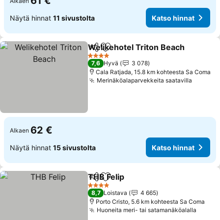
61 €
Alkaen
Näytä hinnat
11 sivustolta
Katso hinnat
Welikehotel Triton Beach
Jaa
Lisää suosikkeihin
K
4 Tähtiluokitus
7,6
Hyvä
3 078
Cala Ratjada, 15.8 km kohteesta Sa Coma
Merinäköalaparvekkeita saatavilla
Katso h
62 €
Alkaen
Näytä hinnat
15 sivustolta
Katso hinnat
THB Felip
Jaa
Lisää suosikkeihin
Katso hinnat
4 Tähtiluokitus
8,7
Loistava
4 665
Porto Cristo, 5.6 km kohteesta Sa Coma
Huoneita meri- tai satamanäköalalla
Katso 