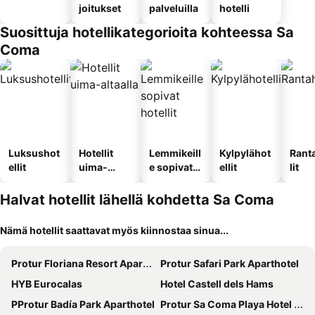
joitukset
palveluilla
hotelli
Suosittuja hotellikategorioita kohteessa Sa
Coma
Luksushot
Hotellit
Lemmikeill
Kylpylähot
Rant
ellit
uima-
e sopivat
ellit
lit
altaalla
hotellit
Halvat hotellit lähellä kohdetta Sa Coma
Nämä hotellit saattavat myös kiinnostaa sinua...
Protur Floriana Resort Aparthotel
Protur Safari Park Aparthotel
HYB Eurocalas
Hotel Castell dels Hams
PProtur Badía Park Aparthotel
Protur Sa Coma Playa Hotel & Spa