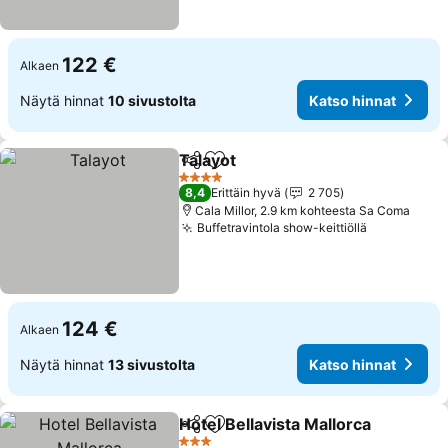
122 €
Alkaen
Näytä hinnat
10 sivustolta
Katso hinnat
Talayot
Jaa
Lisää suosikkeihin
Katso hinnat
4 Tähtiluokitus
8,4
Erittäin hyvä
2 705
Cala Millor, 2.9 km kohteesta Sa Coma
Buffetravintola show-keittiöllä
Katso hinn
124 €
Alkaen
Näytä hinnat
13 sivustolta
Katso hinnat
Hotel Bellavista Mallorca
Jaa
Lisää suosikkeihin
K