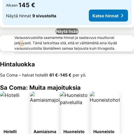
145 €
Alkaen
Näytä hinnat
9 sivustolta
Katso hinnat
Näytä lisää
Varaussivustoilta saamamme hinnat ja saatavuus muuttuvat
jatkuvasti. Tämä tarkoittaa sitä, että et välttämättä aina löydä
varaussivustolta täsmälleen samaa tarjousta kuin trivagosta.
Hintaluokka
Sa Coma – halvat hotellit
‎61 €
–
‎145 €
per yö.
Sa Coma: Muita majoituksia
Hotelli
Aamiaisma
Huoneisto
Huoneisto