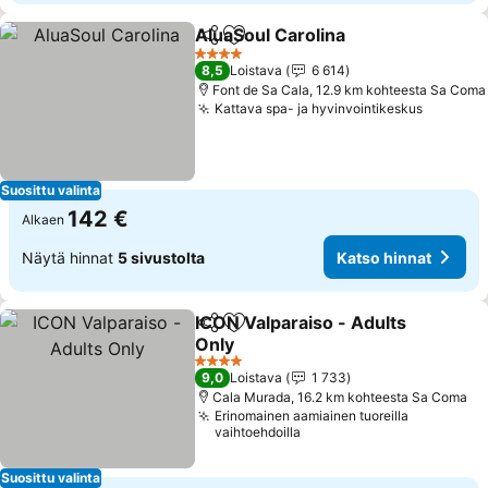
AluaSoul Carolina
Jaa
Lisää suosikkeihin
Katso hi
4 Tähtiluokitus
8,5
Loistava
6 614
Font de Sa Cala, 12.9 km kohteesta Sa Coma
Kattava spa- ja hyvinvointikeskus
Katso h
Suosittu valinta
142 €
Alkaen
Näytä hinnat
5 sivustolta
Katso hinnat
ICON Valparaiso - Adults
Jaa
Lisää suosikkeihin
Only
Katso hinnat
4 Tähtiluokitus
9,0
Loistava
1 733
Cala Murada, 16.2 km kohteesta Sa Coma
Erinomainen aamiainen tuoreilla
vaihtoehdoilla
Suosittu valinta