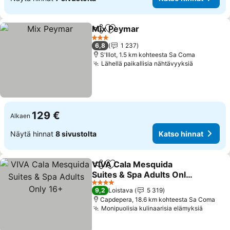
Mix Peymar
Jaa
Lisää suosikkeihin
Katso hinnat
3 Tähtiluokitus
6,8
1 237
S'Illot, 1.5 km kohteesta Sa Coma
Lähellä paikallisia nähtävyyksiä
Katso hin
129 €
Alkaen
Näytä hinnat
8 sivustolta
Katso hinnat
VIVA Cala Mesquida
Jaa
Lisää suosikkeihin
Suites & Spa Adults Only
16+
Katso hinnat
4 Tähtiluokitus
9,2
Loistava
5 319
Capdepera, 18.6 km kohteesta Sa Coma
Monipuolisia kulinaarisia elämyksiä
Katso 