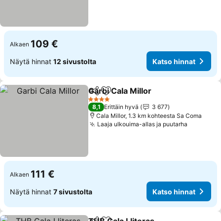
109 €
Alkaen
Näytä hinnat
12 sivustolta
Katso hinnat
Garbi Cala Millor
Jaa
Lisää suosikkeihin
Katso hin
4 Tähtiluokitus
8,1
Erittäin hyvä
3 677
Cala Millor, 1.3 km kohteesta Sa Coma
Laaja ulkouima-allas ja puutarha
Katso hi
111 €
Alkaen
Näytä hinnat
7 sivustolta
Katso hinnat