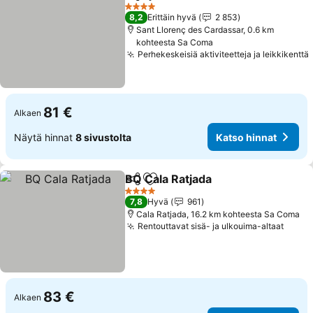
Jaa
Lisää suosikkeihin
Katso hinna
4 Tähtiluokitus
8,2
Erittäin hyvä
2 853
Sant Llorenç des Cardassar, 0.6 km
kohteesta Sa Coma
Perhekeskeisiä aktiviteetteja ja leikkikenttä
81 €
Alkaen
Näytä hinnat
8 sivustolta
Katso hinnat
BQ Cala Ratjada
Jaa
Lisää suosikkeihin
Katso hinn
4 Tähtiluokitus
7,8
Hyvä
961
Cala Ratjada, 16.2 km kohteesta Sa Coma
Rentouttavat sisä- ja ulkouima-altaat
Katso
83 €
Alkaen