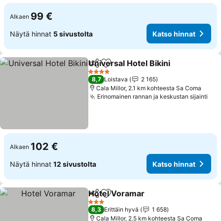
99 €
Alkaen
Näytä hinnat
5 sivustolta
Katso hinnat
Universal Hotel Bikini
Jaa
Lisää suosikkeihin
Katso
4 Tähtiluokitus
8,7
Loistava
2 165
Cala Millor, 2.1 km kohteesta Sa Coma
Erinomainen rannan ja keskustan sijainti
Kat
102 €
Alkaen
Näytä hinnat
12 sivustolta
Katso hinnat
Hotel Voramar
Jaa
Lisää suosikkeihin
Katso hinna
3 Tähtiluokitus
8,3
Erittäin hyvä
1 658
Cala Millor, 2.5 km kohteesta Sa Coma