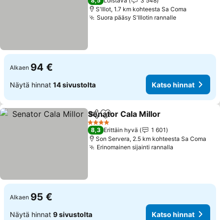
8,5
Loistava
3 548
S'Illot, 1.7 km kohteesta Sa Coma
Suora pääsy S'Illotin rannalle
Katso hinna
94 €
Alkaen
Näytä hinnat
14 sivustolta
Katso hinnat
Senator Cala Millor
Jaa
Lisää suosikkeihin
Katso h
4 Tähtiluokitus
8,3
Erittäin hyvä
1 601
Son Servera, 2.5 km kohteesta Sa Coma
Erinomainen sijainti rannalla
Katso hinnat
95 €
Alkaen
Näytä hinnat
9 sivustolta
Katso hinnat