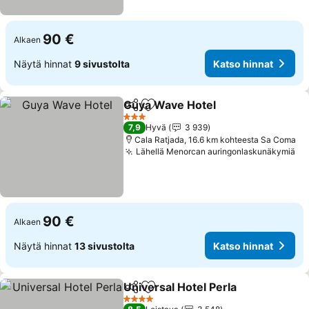
90 €
Alkaen
Näytä hinnat
9 sivustolta
Katso hinnat
Guya Wave Hotel
Jaa
Lisää suosikkeihin
Katso hin
3 Tähtiluokitus
7,9
Hyvä
3 939
Cala Ratjada, 16.6 km kohteesta Sa Coma
Lähellä Menorcan auringonlaskunäkymiä
Ka
90 €
Alkaen
Näytä hinnat
13 sivustolta
Katso hinnat
Universal Hotel Perla
Jaa
Lisää suosikkeihin
Katso
4 Tähtiluokitus