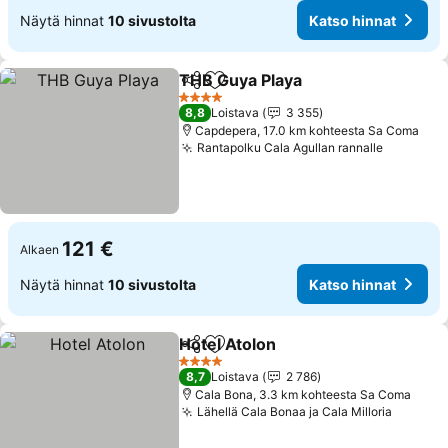
Näytä hinnat
10 sivustolta
Katso hinnat
THB Guya Playa
Jaa
Lisää suosikkeihin
Katso hinn
4 Tähtiluokitus
8,8
Loistava
3 355
Capdepera, 17.0 km kohteesta Sa Coma
Rantapolku Cala Agullan rannalle
Katso hi
121 €
Alkaen
Näytä hinnat
10 sivustolta
Katso hinnat
Hotel Atolon
Jaa
Lisää suosikkeihin
Katso hinnat
4 Tähtiluokitus
8,7
Loistava
2 786
Cala Bona, 3.3 km kohteesta Sa Coma
Lähellä Cala Bonaa ja Cala Milloria
Katso h