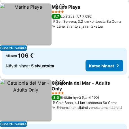
Marins Playa
Jaa
Lisää suosikkeihin
Katso hinnat
4 Tähtiluokitus
8,7
Loistava
7 696
Son Servera, 3.2 km kohteesta Sa Coma
Lähellä rantoja ja rantakatua
Katso hinna
Suosittu valinta
106 €
Alkaen
Näytä hinnat
5 sivustolta
Katso hinnat
Catalonia del Mar - Adults
Jaa
Lisää suosikkeihin
Only
Katso hinnat
4 Tähtiluokitus
8,0
Erittäin hyvä
4 190
Cala Bona, 4.1 km kohteesta Sa Coma
Erinomainen sijainti venesataman äärellä
Kat
Suosittu valinta