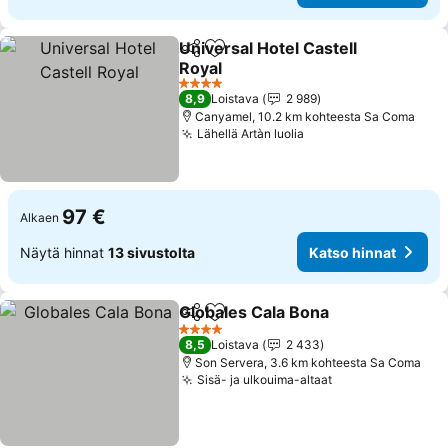
Universal Hotel Castell
Jaa
Lisää suosikkeihin
Royal
Katso hinnat
4 Tähtiluokitus
8,9
Loistava
2 989
Canyamel, 10.2 km kohteesta Sa Coma
Lähellä Artàn luolia
Katso hinnat
97 €
Alkaen
Näytä hinnat
13 sivustolta
Katso hinnat
Globales Cala Bona
Jaa
Lisää suosikkeihin
Katso h
4 Tähtiluokitus
8,5
Loistava
2 433
Son Servera, 3.6 km kohteesta Sa Coma
Sisä- ja ulkouima-altaat
Katso hinnat