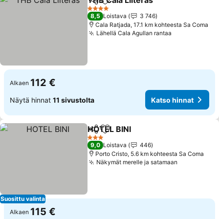
THB Cala Lliteras
Jaa
Lisää suosikkeihin
Katso hin
4 Tähtiluokitus
8,5
Loistava
3 746
Cala Ratjada, 17.1 km kohteesta Sa Coma
Lähellä Cala Agullan rantaa
Katso hinnat
112 €
Alkaen
Näytä hinnat
11 sivustolta
Katso hinnat
HOTEL BINI
Jaa
Lisää suosikkeihin
Katso hinnat
3 Tähtiluokitus
9,0
Loistava
446
Porto Cristo, 5.6 km kohteesta Sa Coma
Näkymät merelle ja satamaan
Katso hinn
Suosittu valinta
115 €
Alkaen