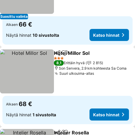
Suosittu valinta
66 €
Alkaen
Näytä hinnat
10 sivustolta
Katso hinnat
Hotel Millor Sol
Jaa
Lisää suosikkeihin
Katso hinna
3 Tähtiluokitus
8,1
Erittäin hyvä
2 815
Son Servera, 2.9 km kohteesta Sa Coma
Suuri ulkouima-allas
Katso hinnat
68 €
Alkaen
Näytä hinnat
1 sivustolta
Katso hinnat
Intelier Rosella