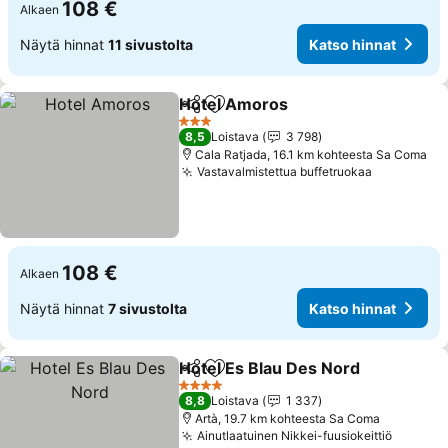
108 €
Alkaen
Näytä hinnat
11 sivustolta
Katso hinnat
Hotel Amoros
Jaa
Lisää suosikkeihin
Katso hinnat
3 Tähtiluokitus
8,5
Loistava
3 798
Cala Ratjada, 16.1 km kohteesta Sa Coma
Vastavalmistettua buffetruokaa
Katso hin
108 €
Alkaen
Näytä hinnat
7 sivustolta
Katso hinnat
Hotel Es Blau Des Nord
Jaa
Lisää suosikkeihin
Kat
4 Tähtiluokitus
8,8
Loistava
1 337
Artà, 19.7 km kohteesta Sa Coma
Ainutlaatuinen Nikkei-fuusiokeittiö
Katso h