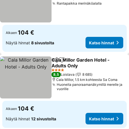
Rantapaikka merinäköalalla
Katso hinnat
104 €
Alkaen
Näytä hinnat
8 sivustolta
Katso hinnat
Cala Millor Garden Hotel -
Jaa
Lisää suosikkeihin
Adults Only
Katso hinnat
4 Tähtiluokitus
8,5
Loistava
8 685
Cala Millor, 1.5 km kohteesta Sa Coma
Huoneita panoraamanäkymillä merelle ja
vuorille
104 €
Alkaen
Näytä hinnat
12 sivustolta
Katso hinnat