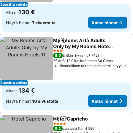
Suosittu valinta
130 €
Alkaen
Näytä hinnat
7 sivustolta
Katso hinnat
My Rooms Artà Adults
Jaa
Lisää suosikkeihin
Only by My Rooms Hotels
TI
Katso hinnat
3 Tähtiluokitus
8,0
Erittäin hyvä
742
Artà, 12.9 km kohteesta Sa Coma
Historiallinen rakennus modernilla tyylillä
Ka
Suosittu valinta
134 €
Alkaen
Näytä hinnat
10 sivustolta
Katso hinnat
Hotel Capricho
Jaa
Lisää suosikkeihin
Katso hinna
4 Tähtiluokitus
9,2
Loistava
4 586