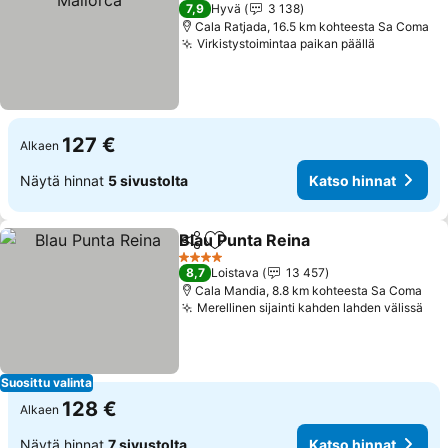
3 Tähtiluokitus
7,9
Hyvä
3 138
Cala Ratjada, 16.5 km kohteesta Sa Coma
Virkistystoimintaa paikan päällä
Katso hin
127 €
Alkaen
Näytä hinnat
5 sivustolta
Katso hinnat
Blau Punta Reina
Jaa
Lisää suosikkeihin
Katso hin
4 Tähtiluokitus
8,7
Loistava
13 457
Cala Mandia, 8.8 km kohteesta Sa Coma
Merellinen sijainti kahden lahden välissä
Kat
Suosittu valinta
128 €
Alkaen
Näytä hinnat
7 sivustolta
Katso hinnat