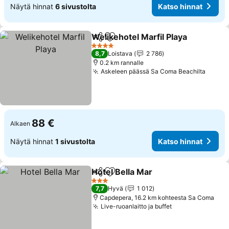
Näytä hinnat
6 sivustolta
Katso hinnat
Welikehotel Marfil Playa
Jaa
Lisää suosikkeihin
Ka
4 Tähtiluokitus
8,7
Loistava
2 786
0.2 km rannalle
Askeleen päässä Sa Coma Beachilta
Katso
88 €
Alkaen
Näytä hinnat
1 sivustolta
Katso hinnat
Hotel Bella Mar
Jaa
Lisää suosikkeihin
Katso hinna
3 Tähtiluokitus
7,7
Hyvä
1 012
Capdepera, 16.2 km kohteesta Sa Coma
Live-ruoanlaitto ja buffet
Katso hinnat