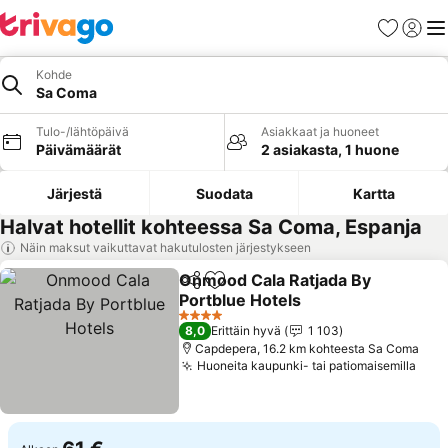
Suosikit
Kirjaud
Val
Kohde
Sa Coma
Tulo-/lähtöpäivä
Asiakkaat ja huoneet
Päivämäärät
2 asiakasta, 1 huone
Järjestä
Suodata
Kartta
Halvat hotellit kohteessa Sa Coma, Espanja
Näin maksut vaikuttavat hakutulosten järjestykseen
Onmood Cala Ratjada By
Jaa
Lisää suosikkeihin
Portblue Hotels
Katso hinnat
4 Tähtiluokitus
8,0
Erittäin hyvä
1 103
Capdepera, 16.2 km kohteesta Sa Coma
Huoneita kaupunki- tai patiomaisemilla
Kats