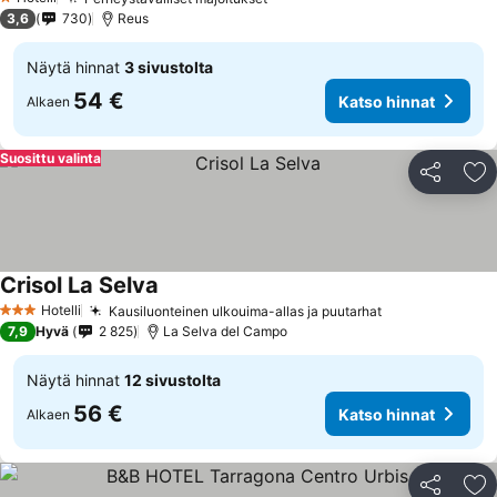
1 Tähtiluokitus
3,6
730
Reus
Näytä hinnat
3 sivustolta
54 €
Katso hinnat
Alkaen
Suosittu valinta
Jaa
Li
Crisol La Selva
Hotelli
Kausiluonteinen ulkouima-allas ja puutarhat
3 Tähtiluokitus
7,9
Hyvä
2 825
La Selva del Campo
Näytä hinnat
12 sivustolta
56 €
Katso hinnat
Alkaen
Jaa
Li