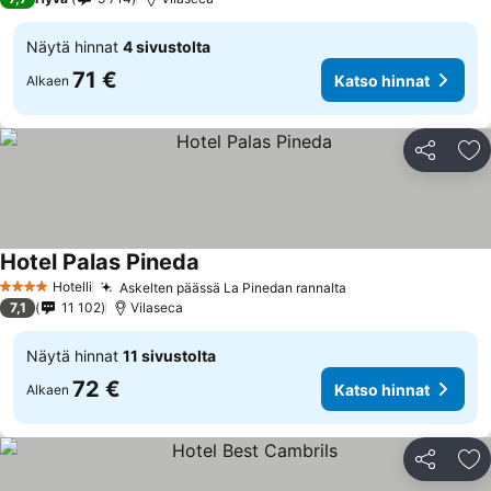
Näytä hinnat
4 sivustolta
71 €
Katso hinnat
Alkaen
Jaa
Li
Hotel Palas Pineda
Hotelli
Askelten päässä La Pinedan rannalta
4 Tähtiluokitus
7,1
11 102
Vilaseca
Näytä hinnat
11 sivustolta
72 €
Katso hinnat
Alkaen
Jaa
Li