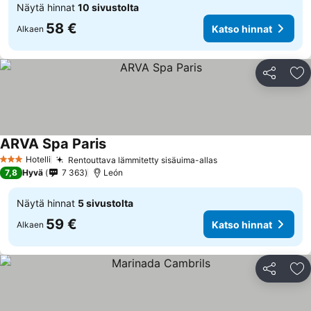
Näytä hinnat
10 sivustolta
58 €
Katso hinnat
Alkaen
Jaa
Li
ARVA Spa Paris
Hotelli
Rentouttava lämmitetty sisäuima-allas
3 Tähtiluokitus
7,8
Hyvä
7 363
León
Näytä hinnat
5 sivustolta
59 €
Katso hinnat
Alkaen
Jaa
Li