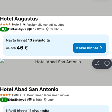
Hotel Augustus
Hotelli
Vesiurheilumahdollisuudet
4 Tähtiluokitus
8,1
Erittäin hyvä
12 023
Cambrils
Näytä hinnat
13 sivustolta
46 €
Katso hinnat
Alkaen
Jaa
Li
Hotel Abad San Antonio
Hotelli
Perinteinen leónilainen ruokailu
4 Tähtiluokitus
8,4
Erittäin hyvä
8 696
León
Näytä hinnat
11 sivustolta