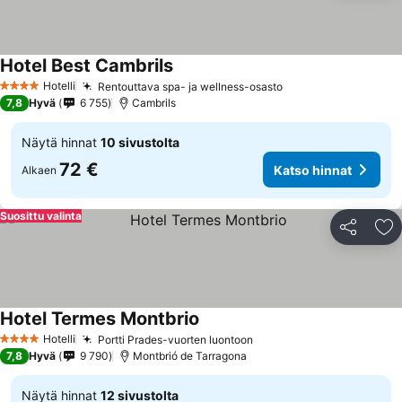
Hotel Best Cambrils
Hotelli
Rentouttava spa- ja wellness-osasto
4 Tähtiluokitus
7,8
Hyvä
6 755
Cambrils
Näytä hinnat
10 sivustolta
72 €
Katso hinnat
Alkaen
Suosittu valinta
Jaa
Li
Hotel Termes Montbrio
Hotelli
Portti Prades-vuorten luontoon
4 Tähtiluokitus
7,8
Hyvä
9 790
Montbrió de Tarragona
Näytä hinnat
12 sivustolta