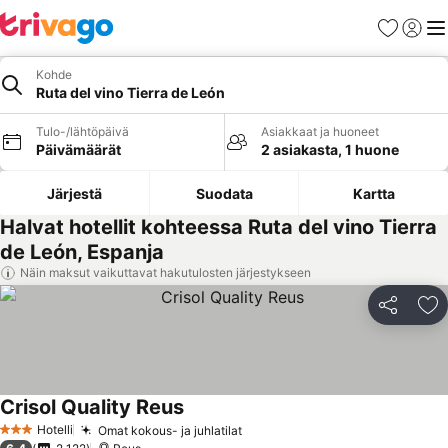
Suosikit
Kirjaud
Val
Kohde
Ruta del vino Tierra de León
Tulo-/lähtöpäivä
Asiakkaat ja huoneet
Päivämäärät
2 asiakasta, 1 huone
Järjestä
Suodata
Kartta
Halvat hotellit kohteessa Ruta del vino Tierra
de León, Espanja
Näin maksut vaikuttavat hakutulosten järjestykseen
Jaa
Li
Crisol Quality Reus
Hotelli
Omat kokous- ja juhlatilat
3 Tähtiluokitus