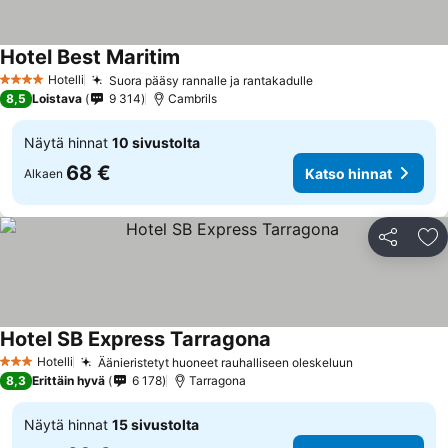
Hotel Best Maritim
Hotelli
Suora pääsy rannalle ja rantakadulle
4 Tähtiluokitus
8,5
Loistava
9 314
Cambrils
Näytä hinnat
10 sivustolta
68 €
Katso hinnat
Alkaen
Jaa
Li
Hotel SB Express Tarragona
Hotelli
Äänieristetyt huoneet rauhalliseen oleskeluun
3 Tähtiluokitus
8,3
Erittäin hyvä
6 178
Tarragona
Näytä hinnat
15 sivustolta