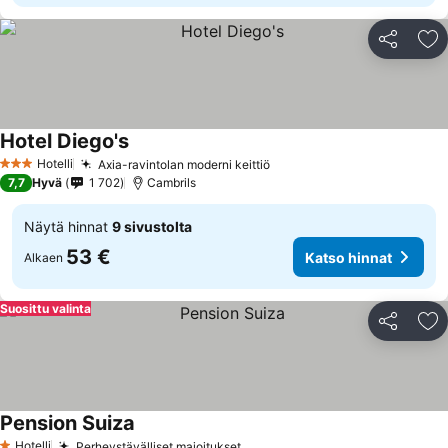
Jaa
Li
Hotel Diego's
Hotelli
Axia-ravintolan moderni keittiö
3 Tähtiluokitus
7,7
Hyvä
1 702
Cambrils
Näytä hinnat
9 sivustolta
53 €
Katso hinnat
Alkaen
Suosittu valinta
Jaa
Li
Pension Suiza
Hotelli
Perheystävälliset majoitukset