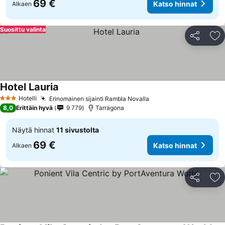
69 €
Katso hinnat
Alkaen
Suosittu valinta
Jaa
Li
Hotel Lauria
Hotelli
Erinomainen sijainti Rambla Novalla
3 Tähtiluokitus
8,0
Erittäin hyvä
9 779
Tarragona
Näytä hinnat
11 sivustolta
69 €
Katso hinnat
Alkaen
Jaa
Li