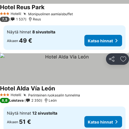
Hotel Reus Park
Hotelli
Monipuolinen aamiaisbuffet
3 Tähtiluokitus
7,3
1 537
Reus
Näytä hinnat
8 sivustolta
49 €
Katso hinnat
Alkaen
Jaa
Li
Hotel Alda Vía León
Hotelli
Perinteinen ruokasalin tunnelma
3 Tähtiluokitus
8,8
Loistava
2 350
León
Näytä hinnat
12 sivustolta
51 €
Katso hinnat
Alkaen