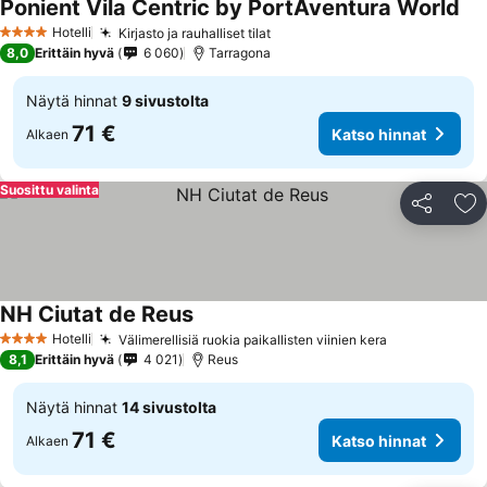
Ponient Vila Centric by PortAventura World
Hotelli
Kirjasto ja rauhalliset tilat
4 Tähtiluokitus
8,0
Erittäin hyvä
6 060
Tarragona
Näytä hinnat
9 sivustolta
71 €
Katso hinnat
Alkaen
Suosittu valinta
Jaa
Li
NH Ciutat de Reus
Hotelli
Välimerellisiä ruokia paikallisten viinien kera
4 Tähtiluokitus
8,1
Erittäin hyvä
4 021
Reus
Näytä hinnat
14 sivustolta
71 €
Katso hinnat
Alkaen