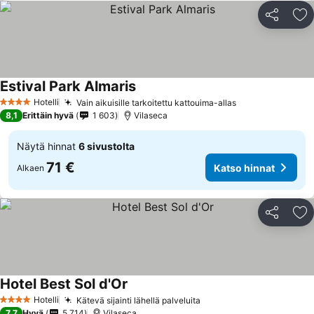
Jaa
Li
Estival Park Almaris
Hotelli
Vain aikuisille tarkoitettu kattouima-allas
4 Tähtiluokitus
8,1
Erittäin hyvä
1 603
Vilaseca
Näytä hinnat
6 sivustolta
71 €
Katso hinnat
Alkaen
Jaa
Li
Hotel Best Sol d'Or
Hotelli
Kätevä sijainti lähellä palveluita
4 Tähtiluokitus
7,7
Hyvä
5 714
Vilaseca