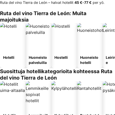
Ruta del vino Tierra de León – halvat hotellit
‎45 €
–
‎77 €
per yö.
Ruta del vino Tierra de León: Muita
majoituksia
Hotelli
Huoneisto
Hostelli
Huoneisto
Leiri
palveluilla
hotelli
e
Suosittuja hotellikategorioita kohteessa Ruta
del vino Tierra de León