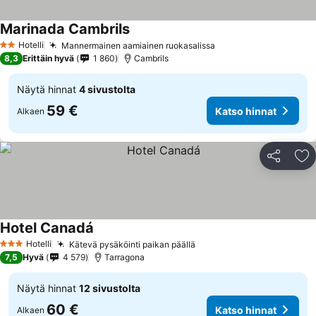
Marinada Cambrils
Hotelli
Mannermainen aamiainen ruokasalissa
2 Tähtiluokitus
8,3
Erittäin hyvä
1 860
Cambrils
Näytä hinnat
4 sivustolta
59 €
Katso hinnat
Alkaen
Jaa
Li
Hotel Canadá
Hotelli
Kätevä pysäköinti paikan päällä
3 Tähtiluokitus
7,5
Hyvä
4 579
Tarragona
Näytä hinnat
12 sivustolta
60 €
Katso hinnat
Alkaen