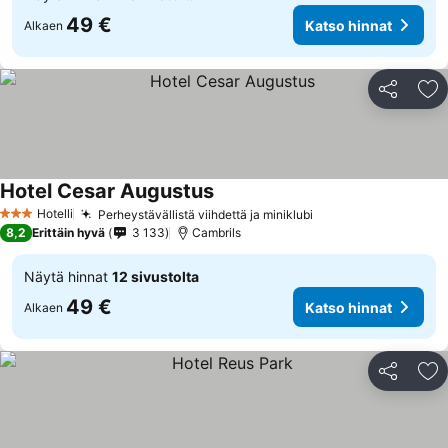
49 €
Katso hinnat
Alkaen
Jaa
Li
Hotel Cesar Augustus
Hotelli
Perheystävällistä viihdettä ja miniklubi
3 Tähtiluokitus
8,2
Erittäin hyvä
3 133
Cambrils
Näytä hinnat
12 sivustolta
49 €
Katso hinnat
Alkaen
Jaa
Li