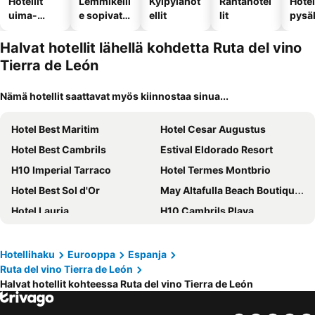
Hotellit
Lemmikeill
Kylpylähot
Rantahotel
Hotel
uima-
e sopivat
ellit
lit
pysä
altaalla
hotellit
llä
Halvat hotellit lähellä kohdetta Ruta del vino
Tierra de León
Nämä hotellit saattavat myös kiinnostaa sinua...
Hotel Best Maritim
Hotel Cesar Augustus
Hotel Best Cambrils
Estival Eldorado Resort
H10 Imperial Tarraco
Hotel Termes Montbrio
Hotel Best Sol d'Or
May Altafulla Beach Boutique Hotel
Hotel Lauria
H10 Cambrils Playa
Gran Palas Hotel
Sol Port Cambrils Hotel
Hotel Augustus
Hotel Palas Pineda
Hotellihaku
Eurooppa
Espanja
Ruta del vino Tierra de León
Altafulla Mar Hotel
SB Hotel Ciutat Tarragona
Halvat hotellit kohteessa Ruta del vino Tierra de León
Hotel Pigal
Estival Park Almaris
Hotel Canadá
PortAventura Hotel Gold River