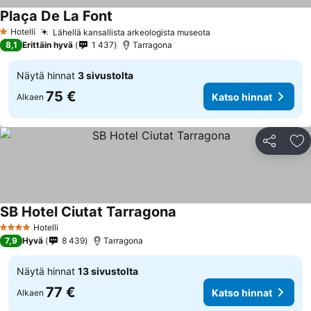
Plaça De La Font
Hotelli
Lähellä kansallista arkeologista museota
1 Tähtiluokitus
8,1
Erittäin hyvä
1 437
Tarragona
Näytä hinnat
3 sivustolta
75 €
Katso hinnat
Alkaen
Jaa
Li
SB Hotel Ciutat Tarragona
Hotelli
4 Tähtiluokitus
7,9
Hyvä
8 439
Tarragona
Näytä hinnat
13 sivustolta
77 €
Katso hinnat
Alkaen