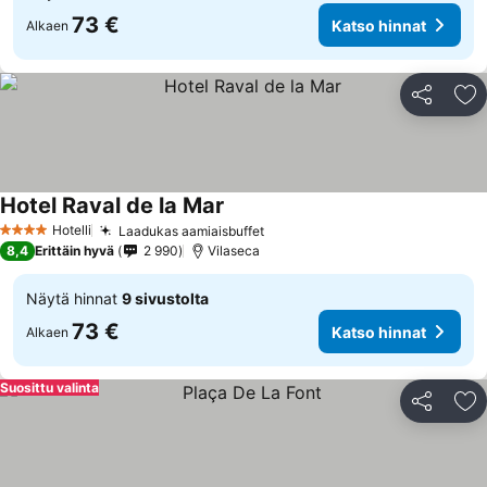
73 €
Katso hinnat
Alkaen
Jaa
Li
Hotel Raval de la Mar
Hotelli
Laadukas aamiaisbuffet
4 Tähtiluokitus
8,4
Erittäin hyvä
2 990
Vilaseca
Näytä hinnat
9 sivustolta
73 €
Katso hinnat
Alkaen
Suosittu valinta
Jaa
Li