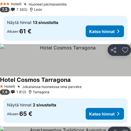
Hotelli
Huoneet jokimaisemilla
3 Tähtiluokitus
7,3
7 363
León
Näytä hinnat
13 sivustolta
61 €
Katso hinnat
Alkaen
Jaa
Li
Hotel Cosmos Tarragona
Hotelli
Jokaisessa huoneessa oma parveke
1 Tähtiluokitus
7,4
1 812
Tarragona
Näytä hinnat
2 sivustolta
65 €
Katso hinnat
Alkaen