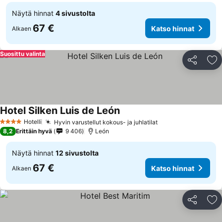
Näytä hinnat
4 sivustolta
67 €
Katso hinnat
Alkaen
Suosittu valinta
Jaa
Li
Hotel Silken Luis de León
Hotelli
Hyvin varustellut kokous- ja juhlatilat
4 Tähtiluokitus
8,2
Erittäin hyvä
9 406
León
Näytä hinnat
12 sivustolta
67 €
Katso hinnat
Alkaen
Jaa
Li