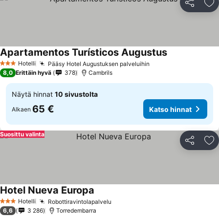
Jaa
Li
Apartamentos Turísticos Augustus
Hotelli
Pääsy Hotel Augustuksen palveluihin
3 Tähtiluokitus
8,0
Erittäin hyvä
378
Cambrils
Näytä hinnat
10 sivustolta
65 €
Katso hinnat
Alkaen
Suosittu valinta
Jaa
Li
Hotel Nueva Europa
Hotelli
Robottiravintolapalvelu
3 Tähtiluokitus
6,6
3 286
Torredembarra