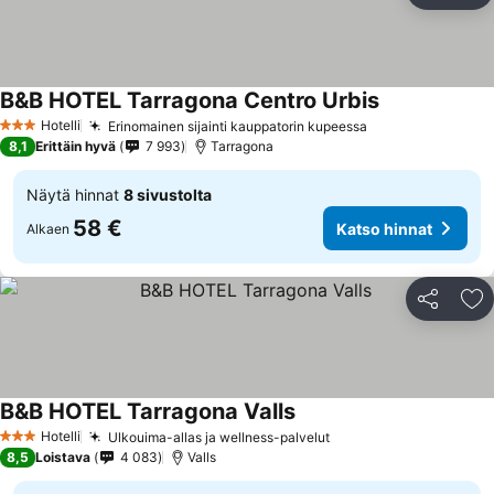
B&B HOTEL Tarragona Centro Urbis
Hotelli
Erinomainen sijainti kauppatorin kupeessa
3 Tähtiluokitus
8,1
Erittäin hyvä
7 993
Tarragona
Näytä hinnat
8 sivustolta
58 €
Katso hinnat
Alkaen
Jaa
Li
B&B HOTEL Tarragona Valls
Hotelli
Ulkouima-allas ja wellness-palvelut
3 Tähtiluokitus
8,5
Loistava
4 083
Valls