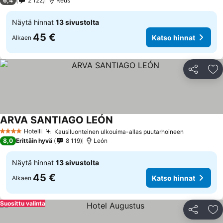
6,4
2 122
Reus
Näytä hinnat
13 sivustolta
45 €
Katso hinnat
Alkaen
Jaa
Li
ARVA SANTIAGO LEÓN
Hotelli
Kausiluonteinen ulkouima-allas puutarhoineen
4 Tähtiluokitus
8,0
Erittäin hyvä
8 119
León
Näytä hinnat
13 sivustolta
45 €
Katso hinnat
Alkaen
Suosittu valinta
Jaa
Li