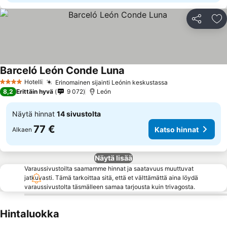
Jaa
Li
Barceló León Conde Luna
Hotelli
Erinomainen sijainti Leónin keskustassa
4 Tähtiluokitus
8,2
Erittäin hyvä
9 072
León
Näytä hinnat
14 sivustolta
77 €
Katso hinnat
Alkaen
Näytä lisää
Varaussivustoilta saamamme hinnat ja saatavuus muuttuvat
jatkuvasti. Tämä tarkoittaa sitä, että et välttämättä aina löydä
varaussivustolta täsmälleen samaa tarjousta kuin trivagosta.
Hintaluokka