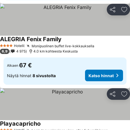
Jaa
Li
ALEGRIA Fenix Family
Hotelli
Monipuolinen buffet live-kokkauksella
4 Tähtiluokitus
6,9
4 975
4.0 km kohteesta Keskusta
67 €
Alkaen
Näytä hinnat
8 sivustolta
Katso hinnat
Jaa
Li
Playacapricho