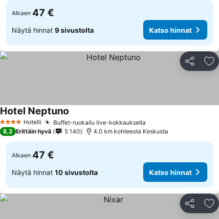
47 €
Alkaen
Näytä hinnat
9 sivustolta
Katso hinnat
Jaa
Li
Hotel Neptuno
Hotelli
Buffet-ruokailu live-kokkauksella
4 Tähtiluokitus
8,2
Erittäin hyvä
5 140
4.0 km kohteesta Keskusta
47 €
Alkaen
Näytä hinnat
10 sivustolta
Katso hinnat
Jaa
Li