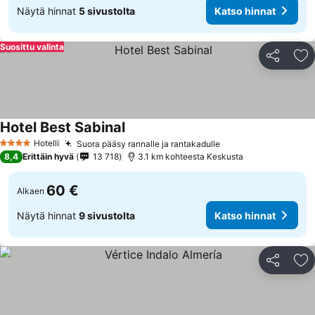
Näytä hinnat
5 sivustolta
Katso hinnat
Suosittu valinta
Jaa
Li
Hotel Best Sabinal
Hotelli
Suora pääsy rannalle ja rantakadulle
4 Tähtiluokitus
8,4
Erittäin hyvä
13 718
3.1 km kohteesta Keskusta
60 €
Alkaen
Näytä hinnat
9 sivustolta
Katso hinnat
Jaa
Li