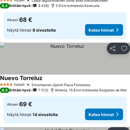
Hotelli
Laaja laguunimainen uima-allas liukumäkineen
4 Tähtiluokitus
8,2
Erittäin hyvä
8 428
3.9 km kohteesta Keskusta
68 €
Alkaen
Näytä hinnat
8 sivustolta
Katso hinnat
Jaa
Li
Nuevo Torreluz
Hotelli
Erinomainen sijainti Plaza Floresissa
4 Tähtiluokitus
8,3
Erittäin hyvä
7 512
Almeria, 15.8 km kohteesta Roquetas de Mar
69 €
Alkaen
Näytä hinnat
14 sivustolta
Katso hinnat