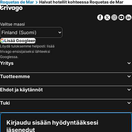
Roquetas de Mar
Halvat hotellit kohteessa Roquetas de Mar
Facebook
Twitter
Insta
Yo
Valitse maasi
Lisää Googleen
Löydä tuloksemme helposti: lisää
trivago ensisijaiseksi lähteeksi
Googlessa.
Yritys
Tuotteemme
Ehdot ja käytännöt
Tuki
Kirjaudu sisään hyödyntääksesi
jäsenedut