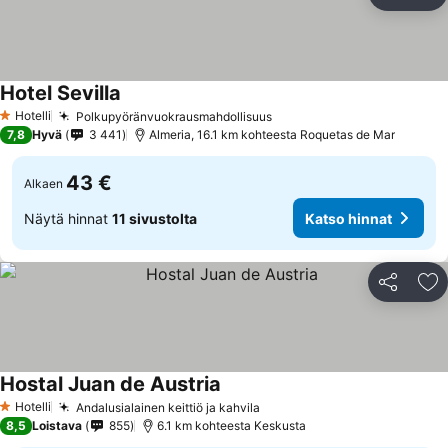
Jaa
Li
Hotel Sevilla
Hotelli
Polkupyöränvuokrausmahdollisuus
1 Tähtiluokitus
7,8
Hyvä
3 441
Almeria, 16.1 km kohteesta Roquetas de Mar
43 €
Alkaen
Näytä hinnat
11 sivustolta
Katso hinnat
Jaa
Li
Hostal Juan de Austria
Hotelli
Andalusialainen keittiö ja kahvila
1 Tähtiluokitus
8,5
Loistava
855
6.1 km kohteesta Keskusta