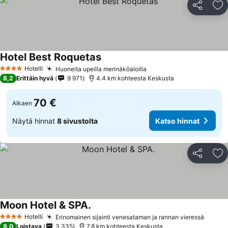
Jaa
Li
Hotel Best Roquetas
Hotelli
Huoneita upeilla merinäköaloilla
4 Tähtiluokitus
8,2
Erittäin hyvä
9 971
4.4 km kohteesta Keskusta
70 €
Alkaen
Näytä hinnat
8 sivustolta
Katso hinnat
Jaa
Li
Moon Hotel & SPA.
Hotelli
Erinomainen sijainti venesataman ja rannan vieressä
4 Tähtiluokitus
9,0
Loistava
3 335
7.8 km kohteesta Keskusta