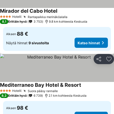
Mirador del Cabo Hotel
Hotelli
Rantapaikka merinäköalalla
4 Tähtiluokitus
8,1
Erittäin hyvä
3 753
9.8 km kohteesta Keskusta
88 €
Alkaen
Näytä hinnat
9 sivustolta
Katso hinnat
Jaa
Li
Mediterraneo Bay Hotel & Resort
Hotelli
Suora pääsy rannalle
4 Tähtiluokitus
8,2
Erittäin hyvä
6 739
2.1 km kohteesta Keskusta
98 €
Alkaen