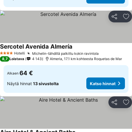
Jaa
Li
Sercotel Avenida Almería
Hotelli
Michelin-tähdillä palkittu kokin ravintola
4 Tähtiluokitus
8,7
Loistava
4 143
Almeria, 17.1 km kohteesta Roquetas de Mar
64 €
Alkaen
Näytä hinnat
13 sivustolta
Katso hinnat
Jaa
Li