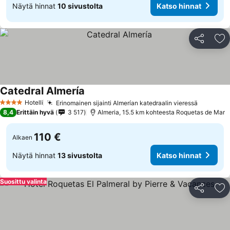
Näytä hinnat
10 sivustolta
Katso hinnat
Jaa
Li
Catedral Almería
Hotelli
Erinomainen sijainti Almerían katedraalin vieressä
4 Tähtiluokitus
8,4
Erittäin hyvä
3 517
Almeria, 15.5 km kohteesta Roquetas de Mar
110 €
Alkaen
Näytä hinnat
13 sivustolta
Katso hinnat
Suosittu valinta
Jaa
Li