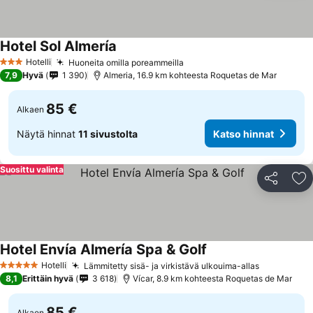
Hotel Sol Almería
Hotelli
Huoneita omilla poreammeilla
3 Tähtiluokitus
7,9
Hyvä
1 390
Almeria, 16.9 km kohteesta Roquetas de Mar
85 €
Alkaen
Näytä hinnat
11 sivustolta
Katso hinnat
Suosittu valinta
Jaa
Li
Hotel Envía Almería Spa & Golf
Hotelli
Lämmitetty sisä- ja virkistävä ulkouima-allas
5 Tähtiluokitus
8,1
Erittäin hyvä
3 618
Vícar, 8.9 km kohteesta Roquetas de Mar
85 €
Alkaen