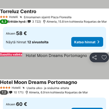
Torreluz Centro
Hotelli
Erinomainen sijainti Plaza Floresilla
3 Tähtiluokitus
8,3
Erittäin hyvä
3 722
Almeria, 15.8 km kohteesta Roquetas de Mar
58 €
Alkaen
Näytä hinnat
12 sivustolta
Katso hinnat
Suosittu valinta
Jaa
Li
Hotel Moon Dreams Portomagno
Hotelli
Useita ulko- ja sisäuima-altaita
4 Tähtiluokitus
7,2
10 171
Almeria, 6.9 km kohteesta Roquetas de Mar
60 €
Alkaen