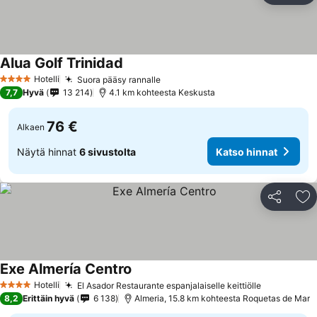
Alua Golf Trinidad
Hotelli
Suora pääsy rannalle
4 Tähtiluokitus
7,7
Hyvä
13 214
4.1 km kohteesta Keskusta
76 €
Alkaen
Näytä hinnat
6 sivustolta
Katso hinnat
Jaa
Li
Exe Almería Centro
Hotelli
El Asador Restaurante espanjalaiselle keittiölle
4 Tähtiluokitus
8,2
Erittäin hyvä
6 138
Almeria, 15.8 km kohteesta Roquetas de Mar