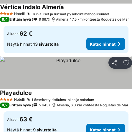
Vértice Indalo Almería
Hotelli
Turvalliset ja runsaat pysäköintimahdollisuudet
4 Tähtiluokitus
8,4
Erittäin hyvä
9 667
Almeria, 17.5 km kohteesta Roquetas de Mar
62 €
Alkaen
Näytä hinnat
13 sivustolta
Katso hinnat
Jaa
Li
Playadulce
Hotelli
Lämmitetty sisäuima-allas ja solarium
4 Tähtiluokitus
8,2
Erittäin hyvä
5 643
Almeria, 6.3 km kohteesta Roquetas de Mar
63 €
Alkaen
Näytä hinnat
9 sivustolta
Katso hinnat