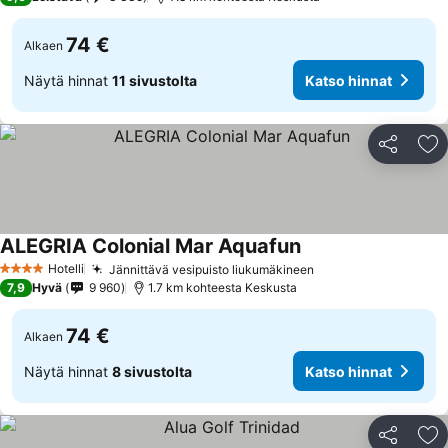
74 €
Alkaen
Näytä hinnat
11 sivustolta
Katso hinnat
Jaa
Li
ALEGRIA Colonial Mar Aquafun
Hotelli
Jännittävä vesipuisto liukumäkineen
4 Tähtiluokitus
7,9
Hyvä
9 960
1.7 km kohteesta Keskusta
74 €
Alkaen
Näytä hinnat
8 sivustolta
Katso hinnat
Jaa
Li