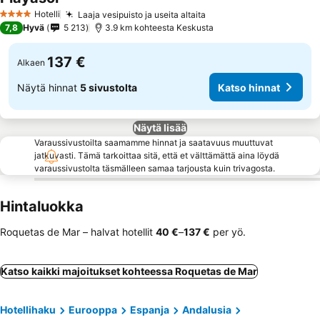
Hotelli
Laaja vesipuisto ja useita altaita
4 Tähtiluokitus
7,8
Hyvä
5 213
3.9 km kohteesta Keskusta
137 €
Alkaen
Näytä hinnat
5 sivustolta
Katso hinnat
Näytä lisää
Varaussivustoilta saamamme hinnat ja saatavuus muuttuvat
jatkuvasti. Tämä tarkoittaa sitä, että et välttämättä aina löydä
varaussivustolta täsmälleen samaa tarjousta kuin trivagosta.
Hintaluokka
Roquetas de Mar – halvat hotellit
‎40 €
–
‎137 €
per yö.
Katso kaikki majoitukset kohteessa Roquetas de Mar
Hotellihaku
Eurooppa
Espanja
Andalusia