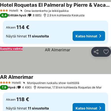
Hotel Roquetas El Palmeral by Pierre & Vacances
Hotelli
Oma lastenkerho ja leikkipaikka
3 Tähtiluokitus
8,4
Erittäin hyvä
8 885
2.9 km kohteesta Keskusta
114 €
Alkaen
Näytä hinnat
11 sivustolta
Katso hinnat
Suosittu valinta
Jaa
Li
AR Almerimar
Hotelli
Monipuolinen ruokailu show-keittiöllä
4 Tähtiluokitus
7,9
Hyvä
4 490
Almerimar, 17.8 km kohteesta Roquetas de Mar
118 €
Alkaen
Näytä hinnat
11 sivustolta
Katso hinnat