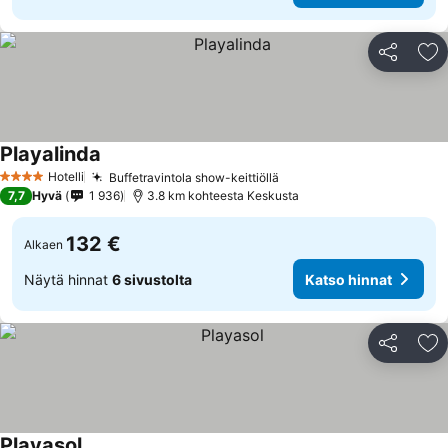
Jaa
Li
Playalinda
Hotelli
Buffetravintola show-keittiöllä
4 Tähtiluokitus
7,7
Hyvä
1 936
3.8 km kohteesta Keskusta
132 €
Alkaen
Näytä hinnat
6 sivustolta
Katso hinnat
Jaa
Li
Playasol