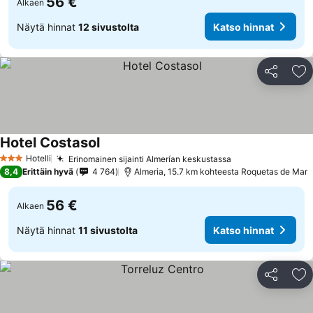
56 €
Alkaen
Näytä hinnat
12 sivustolta
Katso hinnat
Jaa
Li
Hotel Costasol
Hotelli
Erinomainen sijainti Almerían keskustassa
3 Tähtiluokitus
8,4
Erittäin hyvä
4 764
Almeria, 15.7 km kohteesta Roquetas de Mar
56 €
Alkaen
Näytä hinnat
11 sivustolta
Katso hinnat
Jaa
Li