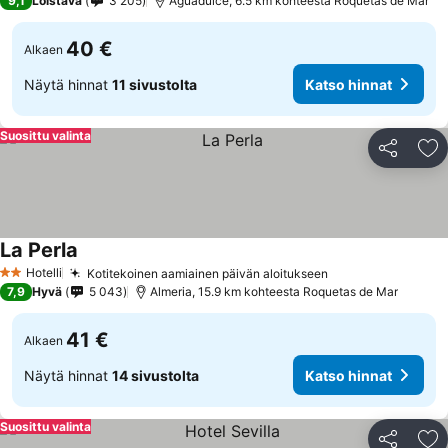
9,1
Loistava
3 205
Aguadulce, 6.5 km kohteesta Roquetas de Mar
40 €
Alkaen
Näytä hinnat
11 sivustolta
Katso hinnat
Suosittu valinta
Jaa
Li
La Perla
Hotelli
Kotitekoinen aamiainen päivän aloitukseen
2 Tähtiluokitus
7,9
Hyvä
5 043
Almeria, 15.9 km kohteesta Roquetas de Mar
41 €
Alkaen
Näytä hinnat
14 sivustolta
Katso hinnat
Suosittu valinta