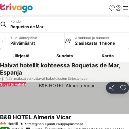
Suosikit
Kirjaud
Val
Kohde
Roquetas de Mar
Tulo-/lähtöpäivä
Asiakkaat ja huoneet
Päivämäärät
2 asiakasta, 1 huone
Järjestä
Suodata
Kartta
Halvat hotellit kohteessa Roquetas de Mar,
Espanja
Näin maksut vaikuttavat hakutulosten järjestykseen
Suosittu valinta
Jaa
Li
B&B HOTEL Almería Vicar
Hotelli
Strateginen sijainti kauppapuistossa
2 Tähtiluokitus