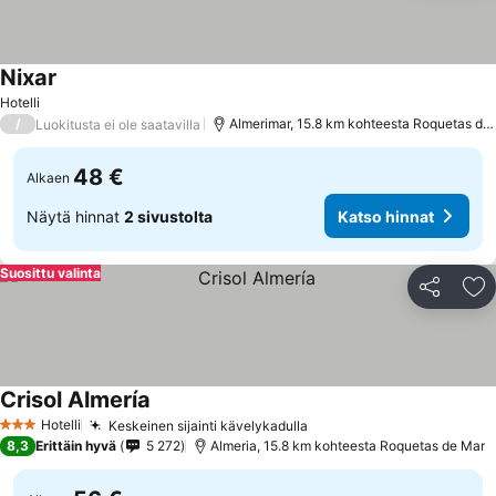
Nixar
Hotelli
/
Almerimar, 15.8 km kohteesta Roquetas de Mar
Luokitusta ei ole saatavilla
48 €
Alkaen
Näytä hinnat
2 sivustolta
Katso hinnat
Suosittu valinta
Jaa
Li
Crisol Almería
Hotelli
Keskeinen sijainti kävelykadulla
3 Tähtiluokitus
8,3
Erittäin hyvä
5 272
Almeria, 15.8 km kohteesta Roquetas de Mar