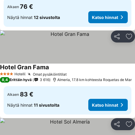
76 €
Alkaen
Näytä hinnat
12 sivustolta
Katso hinnat
Jaa
Li
Hotel Gran Fama
Hotelli
Omat pysäköintitilat
4 Tähtiluokitus
8,4
Erittäin hyvä
3 616
Almeria, 17.8 km kohteesta Roquetas de Mar
83 €
Alkaen
Näytä hinnat
11 sivustolta
Katso hinnat
Jaa
Li