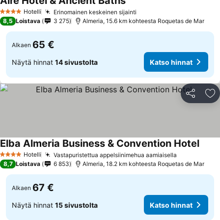
Aire Hotel & Ancient Baths
Hotelli
Erinomainen keskeinen sijainti
4 Tähtiluokitus
8,5
Loistava
3 275
Almeria, 15.6 km kohteesta Roquetas de Mar
65 €
Alkaen
Näytä hinnat
14 sivustolta
Katso hinnat
Jaa
Li
Elba Almeria Business & Convention Hotel
Hotelli
Vastapuristettua appelsiinimehua aamiaisella
4 Tähtiluokitus
8,7
Loistava
6 853
Almeria, 18.2 km kohteesta Roquetas de Mar
67 €
Alkaen
Näytä hinnat
15 sivustolta
Katso hinnat