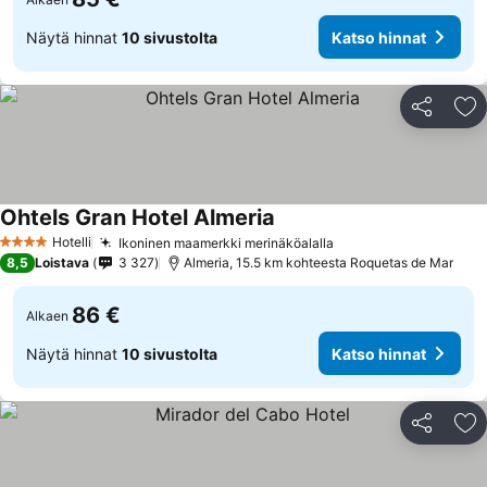
Näytä hinnat
10 sivustolta
Katso hinnat
Jaa
Li
Ohtels Gran Hotel Almeria
Hotelli
Ikoninen maamerkki merinäköalalla
4 Tähtiluokitus
8,5
Loistava
3 327
Almeria, 15.5 km kohteesta Roquetas de Mar
86 €
Alkaen
Näytä hinnat
10 sivustolta
Katso hinnat
Jaa
Li