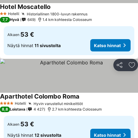
Hotel Moscatello
Hotelli
Historiallinen 1800-luvun rakennus
2 Tähtiluokitus
7,7
Hyvä
649
1.4 km kohteesta Colosseum
53 €
Alkaen
Näytä hinnat
11 sivustolta
Katso hinnat
Jaa
Li
Aparthotel Colombo Roma
Hotelli
Hyvin varustellut minikeittiöt
4 Tähtiluokitus
8,8
Loistava
4 427
2.7 km kohteesta Colosseum
53 €
Alkaen
Näytä hinnat
12 sivustolta
Katso hinnat