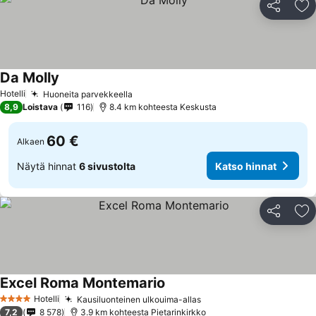
Jaa
Li
Da Molly
Hotelli
Huoneita parvekkeella
8,9
Loistava
116
8.4 km kohteesta Keskusta
60 €
Alkaen
Näytä hinnat
6 sivustolta
Katso hinnat
Jaa
Li
Excel Roma Montemario
Hotelli
Kausiluonteinen ulkouima-allas
4 Tähtiluokitus
7,2
8 578
3.9 km kohteesta Pietarinkirkko