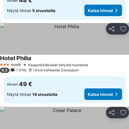
48 €
Alkaen
Näytä hinnat
5 sivustolta
Katso hinnat
Jaa
Li
Hotel Philia
Hotelli
Kaupunkinäköalat tietyistä huoneista
3 Tähtiluokitus
6,2
1 074
1.9 km kohteesta Colosseum
49 €
Alkaen
Näytä hinnat
14 sivustolta
Katso hinnat
Jaa
Li