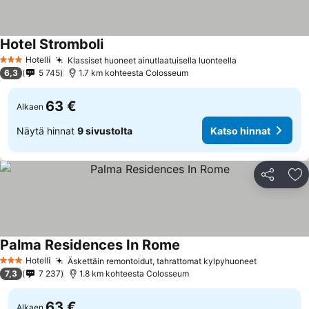
Hotel Stromboli
Hotelli
Klassiset huoneet ainutlaatuisella luonteella
3 Tähtiluokitus
6,3
5 745
1.7 km kohteesta Colosseum
63 €
Alkaen
Näytä hinnat
9 sivustolta
Katso hinnat
Jaa
Li
Palma Residences In Rome
Hotelli
Äskettäin remontoidut, tahrattomat kylpyhuoneet
3 Tähtiluokitus
7,3
7 237
1.8 km kohteesta Colosseum
63 €
Alkaen