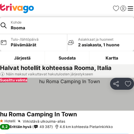
Suosikit
Kirjaud
Val
Kohde
Rooma
Tulo-/lähtöpäivä
Asiakkaat ja huoneet
Päivämäärät
2 asiakasta, 1 huone
Järjestä
Suodata
Kartta
Halvat hotellit kohteessa Rooma, Italia
Näin maksut vaikuttavat hakutulosten järjestykseen
Suosittu valinta
Jaa
Li
hu Roma Camping In Town
Hotelli
Virkistävä ulkouima-allas
1 Tähtiluokitus
8,2
Erittäin hyvä
49 387
4.6 km kohteesta Pietarinkirkko