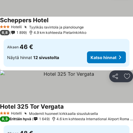
Scheppers Hotel
Hotelli
Tyylikäs ravintola ja pianolounge
3 Tähtiluokitus
6,8
1 899
4.9 km kohteesta Pietarinkirkko
46 €
Alkaen
Näytä hinnat
12 sivustolta
Katso hinnat
Jaa
Li
Hotel 325 Tor Vergata
Hotelli
Modernit huoneet kirkkaalla sisustuksella
3 Tähtiluokitus
8,3
Erittäin hyvä
1 649
4.6 km kohteesta International Airport Roma Ciampino