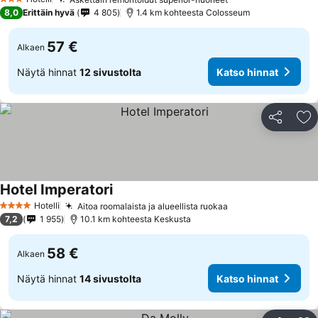
3 Tähtiluokitus
8,0
Erittäin hyvä
4 805
1.4 km kohteesta Colosseum
57 €
Alkaen
Näytä hinnat
12 sivustolta
Katso hinnat
Jaa
Li
Hotel Imperatori
Hotelli
Aitoa roomalaista ja alueellista ruokaa
4 Tähtiluokitus
7,2
1 955
10.1 km kohteesta Keskusta
58 €
Alkaen
Näytä hinnat
14 sivustolta
Katso hinnat