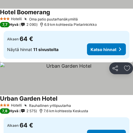
Hotel Boomerang
Hotelli
Oma patio puutarhanäkymillä
3 Tähtiluokitus
7,7
Hyvä
2 090
6.9 km kohteesta Pietarinkirkko
64 €
Alkaen
Näytä hinnat
11 sivustolta
Katso hinnat
Jaa
Li
Urban Garden Hotel
Hotelli
Rauhallinen yrttipuutarha
3 Tähtiluokitus
7,8
Hyvä
2 575
7.6 km kohteesta Keskusta
64 €
Alkaen