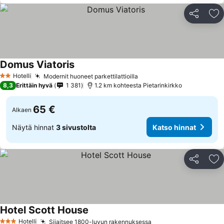
Jaa
Li
Domus Viatoris
Hotelli
Modernit huoneet parkettilattioilla
2 Tähtiluokitus
8,3
Erittäin hyvä
1 381
1.2 km kohteesta Pietarinkirkko
65 €
Alkaen
Näytä hinnat
3 sivustolta
Katso hinnat
Jaa
Li
Hotel Scott House
Hotelli
Sijaitsee 1800-luvun rakennuksessa