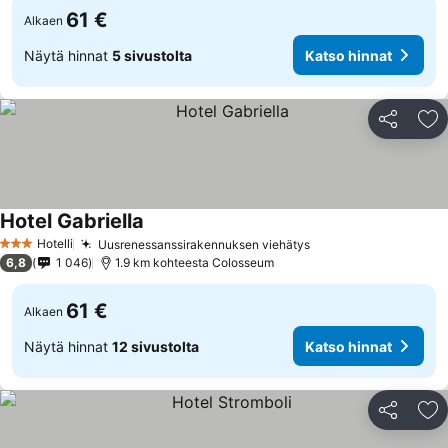
61 €
Alkaen
Näytä hinnat
5 sivustolta
Katso hinnat
Jaa
Li
Hotel Gabriella
Hotelli
Uusrenessanssirakennuksen viehätys
3 Tähtiluokitus
6,8
1 046
1.9 km kohteesta Colosseum
61 €
Alkaen
Näytä hinnat
12 sivustolta
Katso hinnat
Jaa
Li