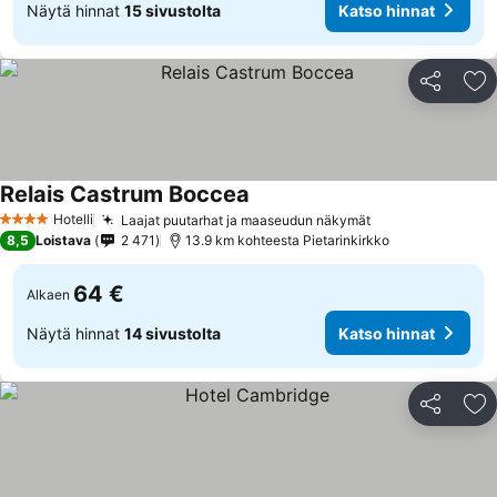
Näytä hinnat
15 sivustolta
Katso hinnat
Jaa
Li
Relais Castrum Boccea
Hotelli
Laajat puutarhat ja maaseudun näkymät
4 Tähtiluokitus
8,5
Loistava
2 471
13.9 km kohteesta Pietarinkirkko
64 €
Alkaen
Näytä hinnat
14 sivustolta
Katso hinnat
Jaa
Li