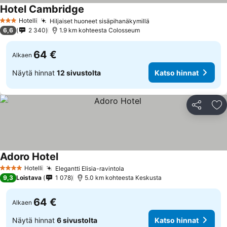
Hotel Cambridge
Hotelli
Hiljaiset huoneet sisäpihanäkymillä
3 Tähtiluokitus
6,6
2 340
1.9 km kohteesta Colosseum
64 €
Alkaen
Näytä hinnat
12 sivustolta
Katso hinnat
Jaa
Li
Adoro Hotel
Hotelli
Elegantti Elisia-ravintola
4 Tähtiluokitus
9,3
Loistava
1 078
5.0 km kohteesta Keskusta
64 €
Alkaen
Näytä hinnat
6 sivustolta
Katso hinnat