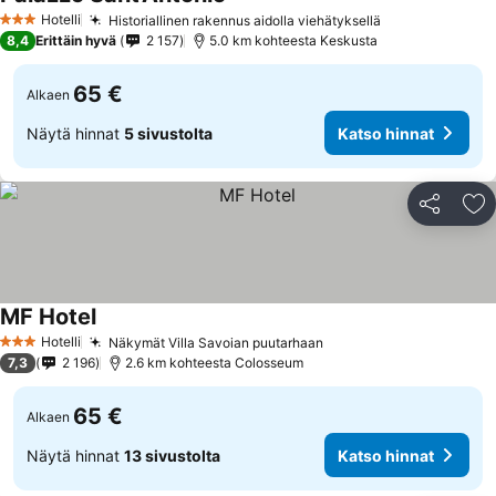
Hotelli
Historiallinen rakennus aidolla viehätyksellä
3 Tähtiluokitus
8,4
Erittäin hyvä
2 157
5.0 km kohteesta Keskusta
65 €
Alkaen
Näytä hinnat
5 sivustolta
Katso hinnat
Jaa
Li
MF Hotel
Hotelli
Näkymät Villa Savoian puutarhaan
3 Tähtiluokitus
7,3
2 196
2.6 km kohteesta Colosseum
65 €
Alkaen
Näytä hinnat
13 sivustolta
Katso hinnat