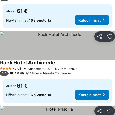
61 €
Alkaen
Näytä hinnat
16 sivustolta
Katso hinnat
Jaa
Li
Raeli Hotel Archimede
Hotelli
Kunnostettu 1800-luvun rakennus
4 Tähtiluokitus
6,6
4 098
1.8 km kohteesta Colosseum
61 €
Alkaen
Näytä hinnat
16 sivustolta
Katso hinnat
Jaa
Li