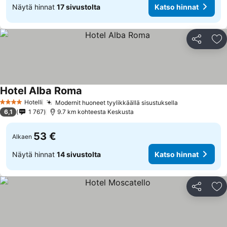
Näytä hinnat
17 sivustolta
Katso hinnat
Jaa
Li
Hotel Alba Roma
Hotelli
Modernit huoneet tyylikkäällä sisustuksella
4 Tähtiluokitus
6,1
1 767
9.7 km kohteesta Keskusta
53 €
Alkaen
Näytä hinnat
14 sivustolta
Katso hinnat
Jaa
Li