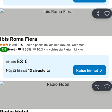
Jaa
Li
Ibis Roma Fiera
Hotelli
Paikan päällä italialainen ruokailukokemus
3 Tähtiluokitus
7,9
Hyvä
9 569
10.3 km kohteesta Pietarinkirkko
53 €
Alkaen
Näytä hinnat
13 sivustolta
Katso hinnat
Jaa
Li
Radio Hotel