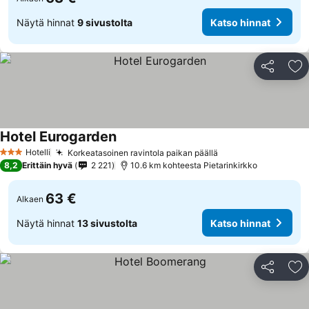
Näytä hinnat
9 sivustolta
Katso hinnat
Jaa
Li
Hotel Eurogarden
Hotelli
Korkeatasoinen ravintola paikan päällä
3 Tähtiluokitus
8,2
Erittäin hyvä
2 221
10.6 km kohteesta Pietarinkirkko
63 €
Alkaen
Näytä hinnat
13 sivustolta
Katso hinnat
Jaa
Li