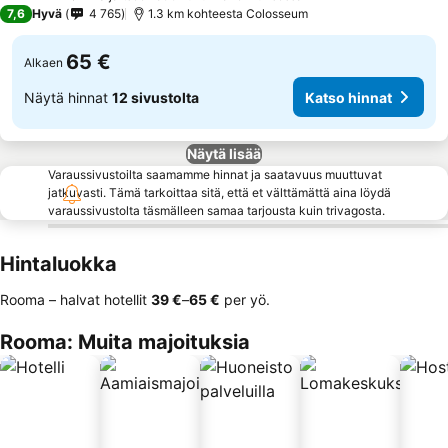
3 Tähtiluokitus
7,6
Hyvä
4 765
1.3 km kohteesta Colosseum
65 €
Alkaen
Näytä hinnat
12 sivustolta
Katso hinnat
Näytä lisää
Varaussivustoilta saamamme hinnat ja saatavuus muuttuvat
jatkuvasti. Tämä tarkoittaa sitä, että et välttämättä aina löydä
varaussivustolta täsmälleen samaa tarjousta kuin trivagosta.
Hintaluokka
Rooma – halvat hotellit
‎39 €
–
‎65 €
per yö.
Rooma: Muita majoituksia