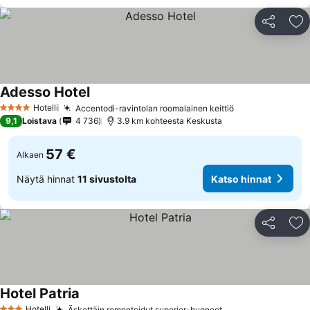
Jaa
Li
Adesso Hotel
Hotelli
Accentodì-ravintolan roomalainen keittiö
4 Tähtiluokitus
9,1
Loistava
4 736
3.9 km kohteesta Keskusta
57 €
Alkaen
Näytä hinnat
11 sivustolta
Katso hinnat
Jaa
Li
Hotel Patria
Hotelli
Äskettäin remontoidut superior-huoneet