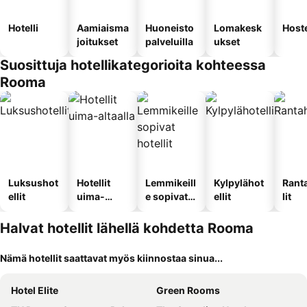
Hotelli
Aamiaisma
Huoneisto
Lomakesk
Hoste
joitukset
palveluilla
ukset
Suosittuja hotellikategorioita kohteessa
Rooma
Luksushot
Hotellit
Lemmikeill
Kylpylähot
Rant
ellit
uima-
e sopivat
ellit
lit
altaalla
hotellit
Halvat hotellit lähellä kohdetta Rooma
Nämä hotellit saattavat myös kiinnostaa sinua...
Hotel Elite
Green Rooms