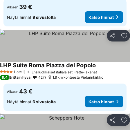
39 €
Alkaen
Näytä hinnat
9 sivustolta
Katso hinnat
Jaa
Li
LHP Suite Roma Piazza del Popolo
Hotelli
Ensiluokkaiset italialaiset Frette-lakanat
4 Tähtiluokitus
8,4
Erittäin hyvä
427
1.8 km kohteesta Pietarinkirkko
43 €
Alkaen
Näytä hinnat
6 sivustolta
Katso hinnat
Jaa
Li