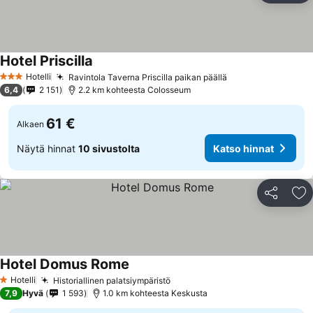
Hotel Priscilla
Hotelli
Ravintola Taverna Priscilla paikan päällä
3 Tähtiluokitus
6,4
2 151
2.2 km kohteesta Colosseum
61 €
Alkaen
Näytä hinnat
10 sivustolta
Katso hinnat
Jaa
Li
Hotel Domus Rome
Hotelli
Historiallinen palatsiympäristö
1 Tähtiluokitus
7,9
Hyvä
1 593
1.0 km kohteesta Keskusta