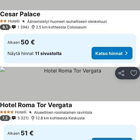
Cesar Palace
Hotelli
Äänieristetyt huoneet rauhalliseen oleskeluun
2 Tähtiluokitus
6,1
1 394
2.5 km kohteesta Colosseum
50 €
Alkaen
Näytä hinnat
11 sivustolta
Katso hinnat
Jaa
Li
Hotel Roma Tor Vergata
Hotelli
Alueellinen roomalainen ravintola
4 Tähtiluokitus
7,2
5 321
12.8 km kohteesta Keskusta
51 €
Alkaen