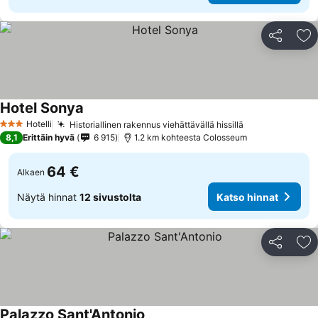
Jaa
Li
Hotel Sonya
Hotelli
Historiallinen rakennus viehättävällä hissillä
3 Tähtiluokitus
8,1
Erittäin hyvä
6 915
1.2 km kohteesta Colosseum
64 €
Alkaen
Näytä hinnat
12 sivustolta
Katso hinnat
Jaa
Li
Palazzo Sant'Antonio