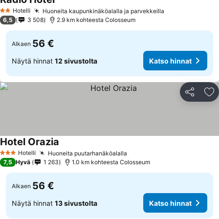
Hotelli
Huoneita kaupunkinäköalalla ja parvekkeilla
2 Tähtiluokitus
6,5
3 508
2.9 km kohteesta Colosseum
56 €
Alkaen
Näytä hinnat
12 sivustolta
Katso hinnat
Jaa
Li
Hotel Orazia
Hotelli
Huoneita puutarhanäköalalla
3 Tähtiluokitus
7,5
Hyvä
1 263
1.0 km kohteesta Colosseum
56 €
Alkaen
Näytä hinnat
13 sivustolta
Katso hinnat