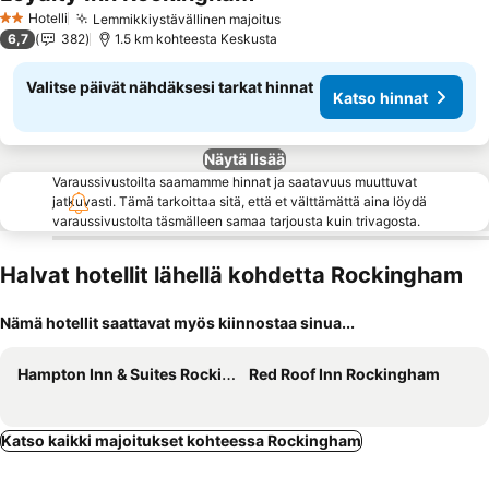
Katso hinnat
Hotelli
Lemmikkiystävällinen majoitus
Katso hinnat
2 Tähtiluokitus
6,7
382
1.5 km kohteesta Keskusta
Valitse päivät nähdäksesi tarkat hinnat
Katso hinnat
Näytä lisää
Varaussivustoilta saamamme hinnat ja saatavuus muuttuvat
jatkuvasti. Tämä tarkoittaa sitä, että et välttämättä aina löydä
varaussivustolta täsmälleen samaa tarjousta kuin trivagosta.
Halvat hotellit lähellä kohdetta Rockingham
Nämä hotellit saattavat myös kiinnostaa sinua...
Hampton Inn & Suites Rockingham
Red Roof Inn Rockingham
Katso kaikki majoitukset kohteessa Rockingham