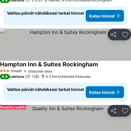
8,6
Loistava
2 512
Hamlet, 4.6 km kohteesta Rockingham
Valitse päivät nähdäksesi tarkat hinnat
Katso hinnat
Jaa
Li
Hampton Inn & Suites Rockingham
Katso hinnat
Hotelli
Sisäuima-allas
Katso hinnat
3 Tähtiluokitus
8,9
Loistava
128
4.3 km kohteesta Keskusta
Valitse päivät nähdäksesi tarkat hinnat
Katso hinnat
Suosittu valinta
Jaa
Li