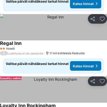
Valitse päivät nähdäksesi tarkat hinnat
Katso hinnat
Jaa
Li
Regal Inn
Katso hinnat
Hotelli
2 Tähtiluokitus
/
1.1 km kohteesta Keskusta
Luokitusta ei ole saatavilla
Valitse päivät nähdäksesi tarkat hinnat
Katso hinnat
Suosittu valinta
Jaa
Li
Loyalty Inn Rockingham