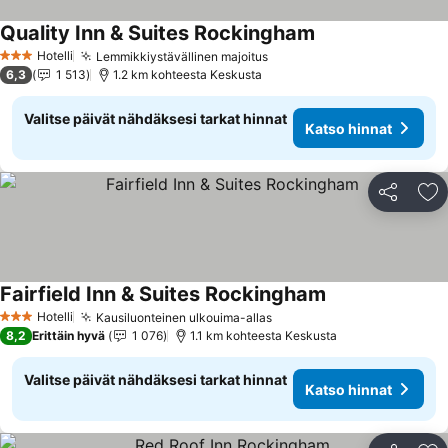
Quality Inn & Suites Rockingham
Katso hinnat
Hotelli
Lemmikkiystävällinen majoitus
Katso hinnat
3 Tähtiluokitus
6,3
1 513
1.2 km kohteesta Keskusta
Valitse päivät nähdäksesi tarkat hinnat
Katso hinnat
Jaa
Li
Fairfield Inn & Suites Rockingham
Katso hinnat
Hotelli
Kausiluonteinen ulkouima-allas
Katso hinnat
3 Tähtiluokitus
8,2
Erittäin hyvä
1 076
1.1 km kohteesta Keskusta
Valitse päivät nähdäksesi tarkat hinnat
Katso hinnat