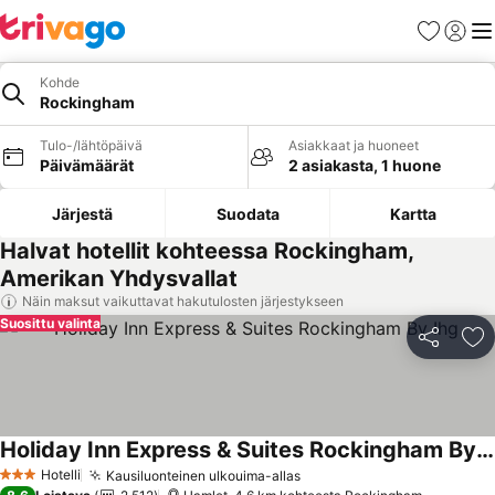
Suosikit
Kirjaud
Val
Kohde
Rockingham
Tulo-/lähtöpäivä
Asiakkaat ja huoneet
Päivämäärät
2 asiakasta, 1 huone
Järjestä
Suodata
Kartta
Halvat hotellit kohteessa Rockingham,
Amerikan Yhdysvallat
Näin maksut vaikuttavat hakutulosten järjestykseen
Suosittu valinta
Jaa
Li
Holiday Inn Express & Suites Rockingham By Ihg
Katso hinnat
Hotelli
Kausiluonteinen ulkouima-allas
Katso hinnat
3 Tähtiluokitus