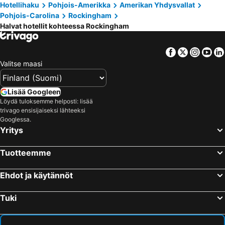
Hotellihaku
Pohjois-Amerikka
Amerikan Yhdysvallat
Pohjois-Carolina
Rockingham
Halvat hotellit kohteessa Rockingham
Facebook
Twitter
Insta
Yo
Valitse maasi
Lisää Googleen
Löydä tuloksemme helposti: lisää
trivago ensisijaiseksi lähteeksi
Googlessa.
Yritys
Tuotteemme
Ehdot ja käytännöt
Tuki