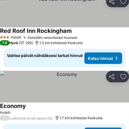
Jaa
Li
Red Roof Inn Rockingham
Katso hinnat
Hotelli
Äskettäin remontoidut huoneet
Katso hinnat
3 Tähtiluokitus
7,8
Hyvä
295
1.3 km kohteesta Keskusta
Valitse päivät nähdäksesi tarkat hinnat
Katso hinnat
Jaa
Li
Economy
Katso hinnat
Hotelli
/
1.7 km kohteesta Keskusta
Luokitusta ei ole saatavilla