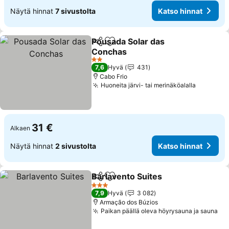
Näytä hinnat
7 sivustolta
Katso hinnat
Pousada Solar das
Jaa
Lisää suosikkeihin
Conchas
Katso hinnat
2 Tähtiluokitus
7,6
Hyvä
431
Cabo Frio
Huoneita järvi- tai merinäköalalla
Katso hi
31 €
Alkaen
Näytä hinnat
2 sivustolta
Katso hinnat
Barlavento Suites
Jaa
Lisää suosikkeihin
Katso hi
3 Tähtiluokitus
7,9
Hyvä
3 082
Armação dos Búzios
Paikan päällä oleva höyrysauna ja sauna
Ka