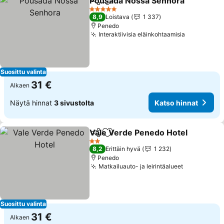
Pousada Nossa Senhora
Jaa
Lisää suosikkeihin
Ka
5 Tähtiluokitus
8,9
Loistava
1 337
Penedo
Interaktiivisia eläinkohtaamisia
Katso hinn
Suosittu valinta
31 €
Alkaen
Näytä hinnat
3 sivustolta
Katso hinnat
Vale Verde Penedo Hotel
Jaa
Lisää suosikkeihin
K
2 Tähtiluokitus
8,2
Erittäin hyvä
1 232
Penedo
Matkailuauto- ja leirintäalueet
Katso hinn
Suosittu valinta
31 €
Alkaen