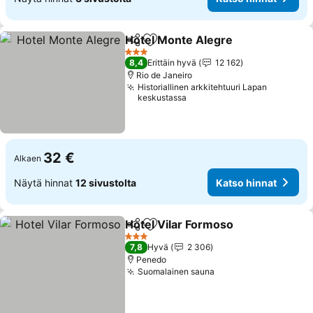
Hotel Monte Alegre
Jaa
Lisää suosikkeihin
Katso 
3 Tähtiluokitus
8,4
Erittäin hyvä
12 162
Rio de Janeiro
Historiallinen arkkitehtuuri Lapan
keskustassa
32 €
Alkaen
Näytä hinnat
12 sivustolta
Katso hinnat
Hotel Vilar Formoso
Jaa
Lisää suosikkeihin
Katso 
3 Tähtiluokitus
7,8
Hyvä
2 306
Penedo
Suomalainen sauna
Katso hinnat