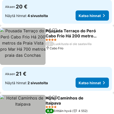
20 €
Alkaen
Näytä hinnat
4 sivustolta
Katso hinnat
Pousada Terraço do Peró
Jaa
Lisää suosikkeihin
Cabo Frio Há 200 metros
da Praia Vista pro Mar Há
Katso hinnat
4 Tähtiluokitus
/
Luokitusta ei ole saatavilla
700 metros praia das
Cabo Frio
Conchas
21 €
Alkaen
Näytä hinnat
2 sivustolta
Katso hinnat
Hotel Caminhos de
Jaa
Lisää suosikkeihin
Itaipava
Katso hinnat
4 Tähtiluokitus
8,4
Erittäin hyvä
4 552