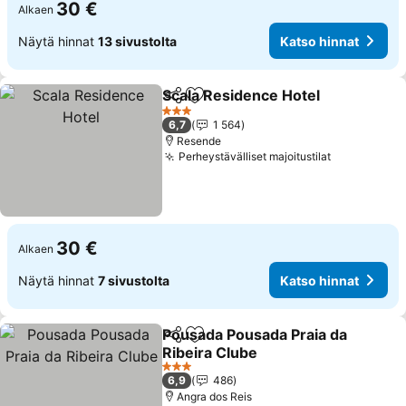
30 €
Alkaen
Näytä hinnat
13 sivustolta
Katso hinnat
Scala Residence Hotel
Jaa
Lisää suosikkeihin
Kats
3 Tähtiluokitus
6,7
1 564
Resende
Perheystävälliset majoitustilat
Katso hinn
30 €
Alkaen
Näytä hinnat
7 sivustolta
Katso hinnat
Pousada Pousada Praia da
Jaa
Lisää suosikkeihin
Ribeira Clube
Katso hinnat
3 Tähtiluokitus
6,9
486
Angra dos Reis