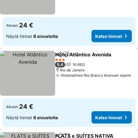
24 €
Alkaen
Näytä hinnat
8 sivustolta
Katso hinnat
Hotel Atlântico Avenida
Jaa
Lisää suosikkeihin
Kat
3 Tähtiluokitus
5,4
16 692
Rio de Janeiro
Historiallinen Rio Branco Avenuen sijainti
Kat
24 €
Alkaen
Näytä hinnat
8 sivustolta
Katso hinnat
FLATS e SUÍTES NATIVA