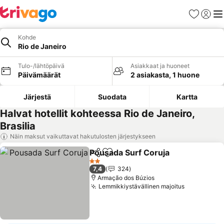
Suosikit
Kirjaud
Val
Kohde
Rio de Janeiro
Tulo-/lähtöpäivä
Asiakkaat ja huoneet
Päivämäärät
2 asiakasta, 1 huone
Järjestä
Suodata
Kartta
Halvat hotellit kohteessa Rio de Janeiro,
Brasilia
Näin maksut vaikuttavat hakutulosten järjestykseen
Pousada Surf Coruja
Jaa
Lisää suosikkeihin
Katso
2 Tähtiluokitus
7,4
324
Armação dos Búzios
Lemmikkiystävällinen majoitus
Katso hinn