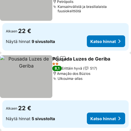
Petrópolis
Kansainvälistä ja brasilialaista
fuusiokeittiötä
22 €
Alkaen
Näytä hinnat
9 sivustolta
Katso hinnat
Pousada Luzes de Geriba
Jaa
Lisää suosikkeihin
2 Tähtiluokitus
8,1
Erittäin hyvä
517
Armação dos Búzios
Ulkouima-allas
Katso hinnat
22 €
Alkaen
Näytä hinnat
5 sivustolta
Katso hinnat