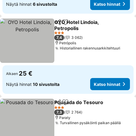
Näytä hinnat
6 sivustolta
Katso hinnat
OYO Hotel Lindoia,
Jaa
Lisää suosikkeihin
Petropolis
Katso hinnat
3 Tähtiluokitus
7,4
3 062
Petrópolis
Historiallinen rakennusarkkitehtuuri
Katso 
25 €
Alkaen
Näytä hinnat
10 sivustolta
Katso hinnat
Pousada do Tesouro
Jaa
Lisää suosikkeihin
Katso
3 Tähtiluokitus
7,3
2 764
Paraty
Turvallinen pysäköinti paikan päällä
Katso 