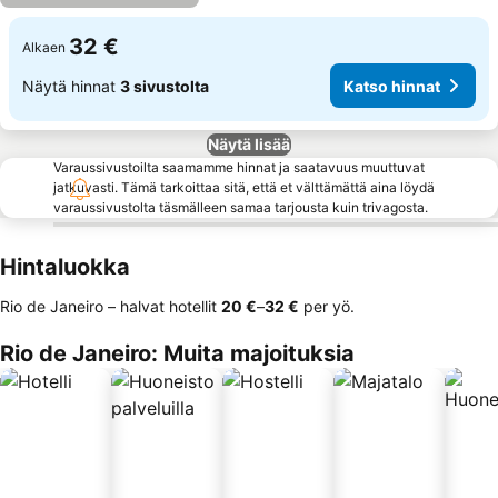
32 €
Alkaen
Näytä hinnat
3 sivustolta
Katso hinnat
Näytä lisää
Varaussivustoilta saamamme hinnat ja saatavuus muuttuvat
jatkuvasti. Tämä tarkoittaa sitä, että et välttämättä aina löydä
varaussivustolta täsmälleen samaa tarjousta kuin trivagosta.
Hintaluokka
Rio de Janeiro – halvat hotellit
‎20 €
–
‎32 €
per yö.
Rio de Janeiro: Muita majoituksia