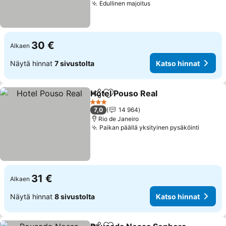
Edullinen majoitus
Katso hinnat
30 €
Alkaen
Näytä hinnat
7 sivustolta
Katso hinnat
Hotel Pouso Real
Jaa
Lisää suosikkeihin
Katso hin
3 Tähtiluokitus
7,0
14 964
Rio de Janeiro
Paikan päällä yksityinen pysäköinti
Katso 
31 €
Alkaen
Näytä hinnat
8 sivustolta
Katso hinnat