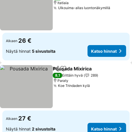
Itatiaia
Ulkouima-allas luontonäkymillä
Katso hin
26 €
Alkaen
Näytä hinnat
5 sivustolta
Katso hinnat
Pousada Mixirica
Jaa
Lisää suosikkeihin
Katso hin
8,1
Erittäin hyvä
289
Paraty
Koe Trindaden kylä
Katso hinnat
27 €
Alkaen
Näytä hinnat
2 sivustolta
Katso hinnat