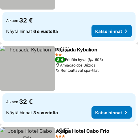
32 €
Alkaen
Näytä hinnat
6 sivustolta
Katso hinnat
Pousada Kybalion
Jaa
Lisää suosikkeihin
Katso hi
2 Tähtiluokitus
8,4
Erittäin hyvä
605
Armação dos Búzios
Rentouttavat spa-tilat
Katso hinnat
32 €
Alkaen
Näytä hinnat
3 sivustolta
Katso hinnat
Joalpa Hotel Cabo Frio
Jaa
Lisää suosikkeihin
Kat