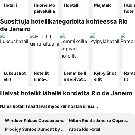
Hotelli
Huoneisto
Hostelli
Majatalo
Huon
palveluilla
hotel
Suosittuja hotellikategorioita kohteessa Rio
de Janeiro
Luksushot
Hotellit
Lemmikeill
Kylpylähot
Rant
ellit
uima-
e sopivat
ellit
lit
altaalla
hotellit
Halvat hotellit lähellä kohdetta Rio de Janeiro
Nämä hotellit saattavat myös kiinnostaa sinua...
Windsor Palace Copacabana
Hilton Rio de Janeiro Copacabana
Prodigy Santos Dumont by Wish
Arosa Rio Hotel