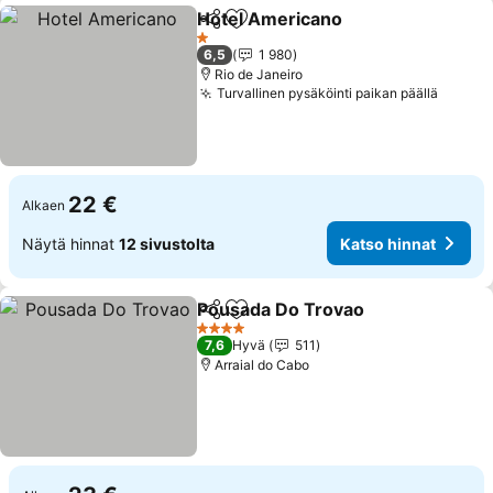
Hotel Americano
Jaa
Lisää suosikkeihin
Katso hin
1 Tähtiluokitus
6,5
1 980
Rio de Janeiro
Turvallinen pysäköinti paikan päällä
Katso 
22 €
Alkaen
Näytä hinnat
12 sivustolta
Katso hinnat
Pousada Do Trovao
Jaa
Lisää suosikkeihin
Katso 
4 Tähtiluokitus
7,6
Hyvä
511
Arraial do Cabo