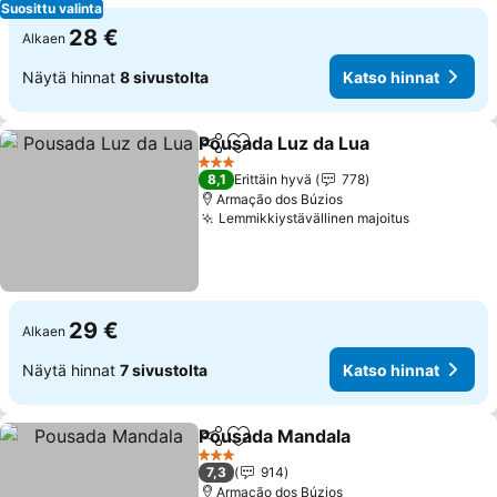
Suosittu valinta
28 €
Alkaen
Näytä hinnat
8 sivustolta
Katso hinnat
Pousada Luz da Lua
Jaa
Lisää suosikkeihin
Katso 
3 Tähtiluokitus
8,1
Erittäin hyvä
778
Armação dos Búzios
Lemmikkiystävällinen majoitus
Katso hinn
29 €
Alkaen
Näytä hinnat
7 sivustolta
Katso hinnat
Pousada Mandala
Jaa
Lisää suosikkeihin
Katso hi
3 Tähtiluokitus
7,3
914
Armação dos Búzios