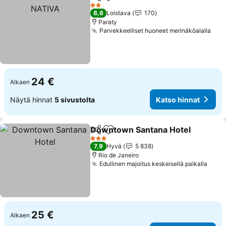
Jaa
Lisää suosikkeihin
Ka
2 Tähtiluokitus
8,6
Loistava
170
Paraty
Parvekkeelliset huoneet merinäköalalla
Kat
24 €
Alkaen
Näytä hinnat
5 sivustolta
Katso hinnat
Downtown Santana Hotel
Jaa
Lisää suosikkeihin
3 Tähtiluokitus
7,9
Hyvä
5 838
Rio de Janeiro
Edullinen majoitus keskeisellä paikalla
Kats
25 €
Alkaen