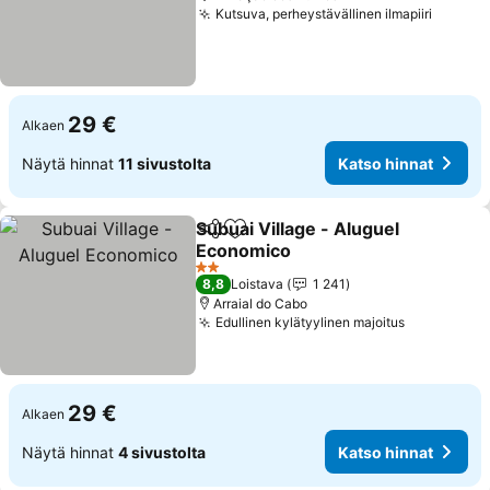
Kutsuva, perheystävällinen ilmapiiri
Katso 
29 €
Alkaen
Näytä hinnat
11 sivustolta
Katso hinnat
Subuai Village - Aluguel
Jaa
Lisää suosikkeihin
Economico
Katso hinnat
2 Tähtiluokitus
8,8
Loistava
1 241
Arraial do Cabo
Edullinen kylätyylinen majoitus
Katso hinn
29 €
Alkaen
Näytä hinnat
4 sivustolta
Katso hinnat