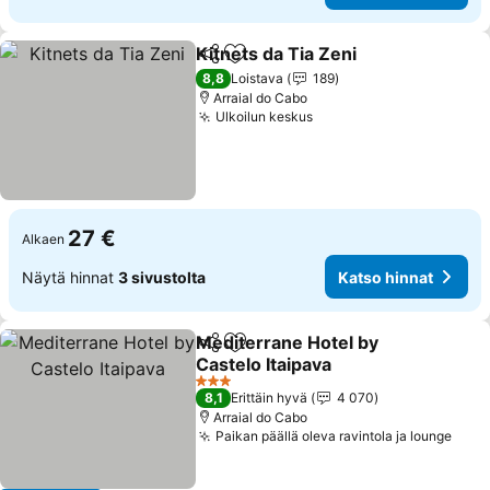
Kitnets da Tia Zeni
Jaa
Lisää suosikkeihin
Katso h
8,8
Loistava
189
Arraial do Cabo
Ulkoilun keskus
Katso hinnat
27 €
Alkaen
Näytä hinnat
3 sivustolta
Katso hinnat
Mediterrane Hotel by
Jaa
Lisää suosikkeihin
Castelo Itaipava
Katso hinnat
3 Tähtiluokitus
8,1
Erittäin hyvä
4 070
Arraial do Cabo
Paikan päällä oleva ravintola ja lounge
Kats