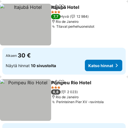
Itajubá Hotel
Jaa
Lisää suosikkeihin
Katso hinnat
3 Tähtiluokitus
7,7
Hyvä
12 984
Rio de Janeiro
Tilavat perhehuoneistot
Katso hinnat
30 €
Alkaen
Näytä hinnat
10 sivustolta
Katso hinnat
Pompeu Rio Hotel
Jaa
Lisää suosikkeihin
Katso hi
3 Tähtiluokitus
6,8
2 023
Rio de Janeiro
Perinteinen Pier XV -ravintola
Katso hinn