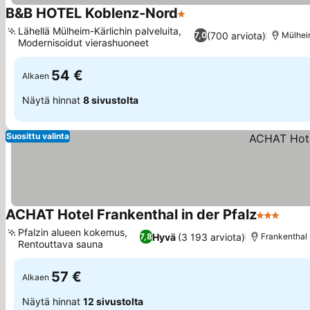
B&B HOTEL Koblenz-Nord
1 Tähtiluokitus
Katso hinnat
Lähellä Mülheim-Kärlichin palveluita,
(700 arviota)
7,0
Mülhei
Modernisoidut vierashuoneet
Katso hinnat
54 €
Alkaen
Näytä hinnat
8 sivustolta
Suosittu valinta
ACHAT Hotel Frankenthal in der Pfalz
3 Tähtiluo
Katso
Pfalzin alueen kokemus,
Hyvä
(3 193 arviota)
7,8
Frankenthal
Rentouttava sauna
Katso hinnat
57 €
Alkaen
Näytä hinnat
12 sivustolta