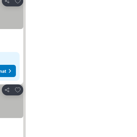
Lisää suosikkeihin
Jaa
nat
Lisää suosikkeihin
Jaa