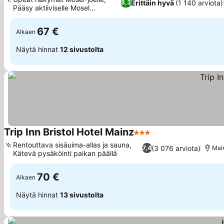
Erittäin hyvä
(1 140 arviota)
8,3
Pääsy aktiiviselle Mosel
Katso hinnat
Caminolle
67 €
Alkaen
Näytä hinnat
12 sivustolta
Trip Inn Bristol Hotel Mainz
3 Tähtiluokitus
Katso hinnat
Rentouttava sisäuima-allas ja sauna,
(3 076 arviota)
7,4
Mai
Kätevä pysäköinti paikan päällä
Katso hinnat
70 €
Alkaen
Näytä hinnat
13 sivustolta