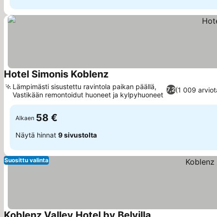
Hotel Simonis Koblenz
Katso hinnat
Lämpimästi sisustettu ravintola paikan päällä,
(1 009 arviot
7,2
Vastikään remontoidut huoneet ja kylpyhuoneet
Katso hinnat
58 €
Alkaen
Näytä hinnat
9 sivustolta
Suosittu valinta
Koblenz Valley Hotel by Belvilla