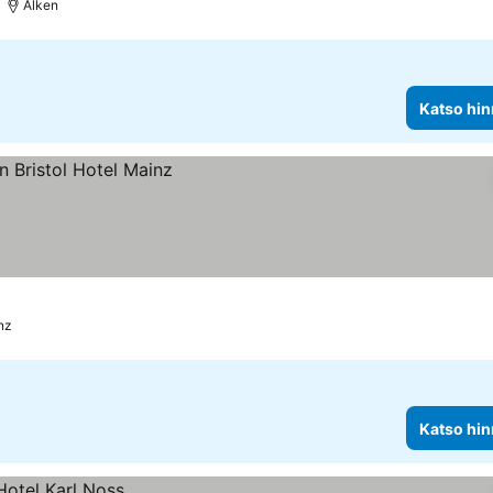
Alken
Katso hin
nz
Katso hin