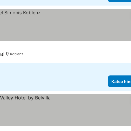
a)
Koblenz
Katso hin