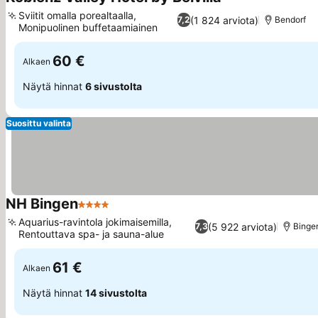
Katso hinnat
Sviitit omalla porealtaalla,
(1 824 arviota)
7,2
Bendorf
Monipuolinen buffetaamiainen
Katso hinnat
60 €
Alkaen
Näytä hinnat
6 sivustolta
Suosittu valinta
NH Bingen
4 Tähtiluokitus
Katso hinnat
Aquarius-ravintola jokimaisemilla,
(5 922 arviota)
7,3
Binge
Rentouttava spa- ja sauna-alue
Katso hinnat
61 €
Alkaen
Näytä hinnat
14 sivustolta