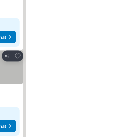
nat
Lisää suosikkeihin
Jaa
nat