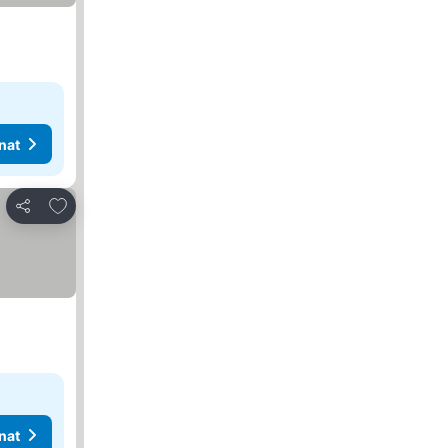
nat
Lisää suosikkeihin
Jaa
nat