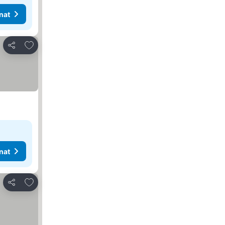
nat
Lisää suosikkeihin
Jaa
nat
Lisää suosikkeihin
Jaa