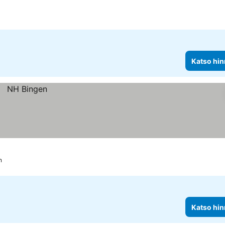
Katso hin
n
Katso hin