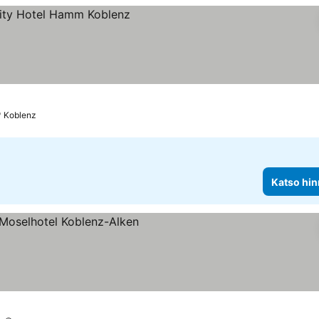
nat
Koblenz
Katso hin
kitus
 hinnat