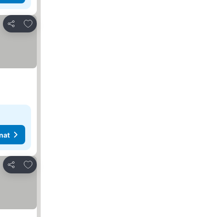
Lisää suosikkeihin
Jaa
nat
Lisää suosikkeihin
Jaa