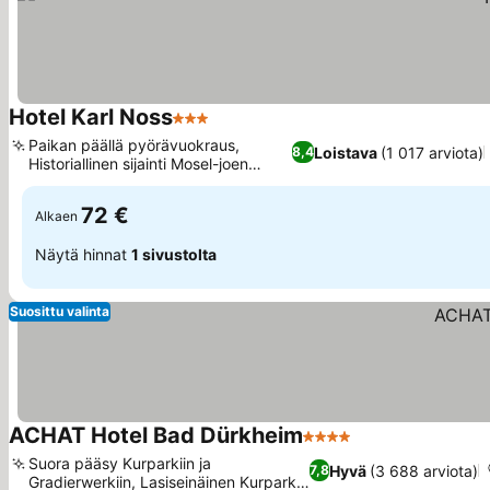
Hotel Karl Noss
3 Tähtiluokitus
Katso hinnat
Paikan päällä pyörävuokraus,
Loistava
(1 017 arviota)
8,4
Historiallinen sijainti Mosel-joen
Katso hinnat
rannalla
72 €
Alkaen
Näytä hinnat
1 sivustolta
Suosittu valinta
ACHAT Hotel Bad Dürkheim
4 Tähtiluokitus
Katso hinnat
Suora pääsy Kurparkiin ja
Hyvä
(3 688 arviota)
7,8
Gradierwerkiin, Lasiseinäinen Kurpark-