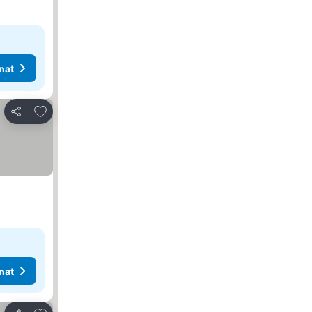
nat
Lisää suosikkeihin
Jaa
nat