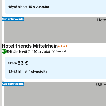
Näytä hinnat
15 sivustolta
Suosittu valinta
Hotel friends Mittelrhein
4 Tähtiluokitus
Katso hinnat
Erittäin hyvä
(1 410 arviota)
8,4
Bendorf
53 €
Alkaen
Näytä hinnat
4 sivustolta
Suosittu valinta