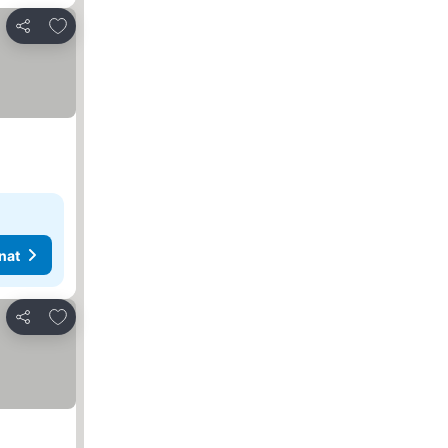
Lisää suosikkeihin
Jaa
nat
Lisää suosikkeihin
Jaa