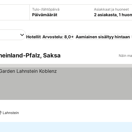
Tulo-/lähtöpäivä
Asiakkaat ja huoneet
Päivämäärät
2 asiakasta, 1 huo
Hotellit
Arvostelu: 8,0+
Aamiainen sisältyy hintaan
heinland-Pfalz, Saksa
Näin ma
itus
o hinnat
Lahnstein