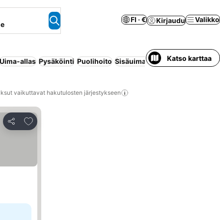
FI · €
Valikko
Kirjaudu
ne
Katso karttaa
Uima-allas
Pysäköinti
Puolihoito
Sisäuima-allas
Huoneisto palve
ksut vaikuttavat hakutulosten järjestykseen
Lisää suosikkeihin
Jaa