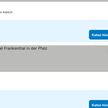
m-Kärlich
Katso hin
kitus
 hinnat
Katso hin