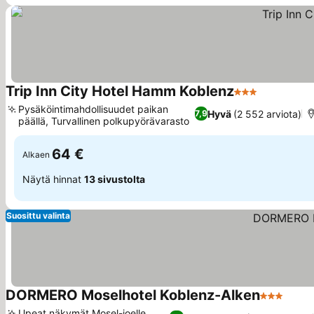
Trip Inn City Hotel Hamm Koblenz
3 Tähtiluokitus
Katso hin
Pysäköintimahdollisuudet paikan
Hyvä
(2 552 arviota)
7,9
päällä, Turvallinen polkupyörävarasto
Katso hinnat
64 €
Alkaen
Näytä hinnat
13 sivustolta
Suosittu valinta
DORMERO Moselhotel Koblenz-Alken
3 Tähtiluo
Katso
Upeat näkymät Mosel-joelle,