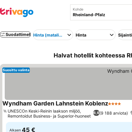
Kohde
Suodattimet
Hinta (matalimmasta korkeimpaan)
Hinta
Sijainti
Halvat hotellit kohteessa R
Suosittu valinta
Wyndham Garden Lahnstein Koblenz
4 Tähtiluok
Kats
UNESCOn Keski-Reinin laakson miljöö,
(9 188 arviota)
6,6
Remontoidut Business- ja Superior-huoneet
Katso hinnat
45 €
Alkaen