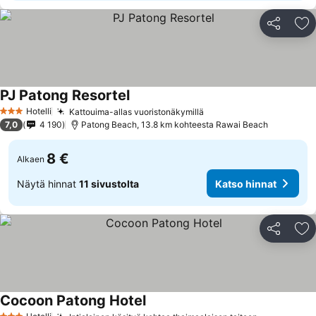
Jaa
Li
PJ Patong Resortel
Hotelli
Kattouima-allas vuoristonäkymillä
3 Tähtiluokitus
7,0
4 190
Patong Beach, 13.8 km kohteesta Rawai Beach
8 €
Alkaen
Näytä hinnat
11 sivustolta
Katso hinnat
Jaa
Li
Cocoon Patong Hotel