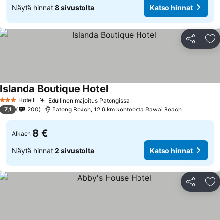
Näytä hinnat
8 sivustolta
Katso hinnat
Jaa
Li
Islanda Boutique Hotel
Hotelli
Edullinen majoitus Patongissa
3 Tähtiluokitus
7,1
200
Patong Beach, 12.9 km kohteesta Rawai Beach
8 €
Alkaen
Näytä hinnat
2 sivustolta
Katso hinnat
Jaa
Li