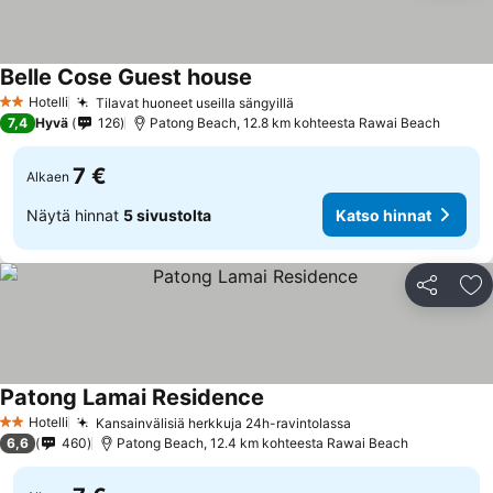
Belle Cose Guest house
Hotelli
Tilavat huoneet useilla sängyillä
2 Tähtiluokitus
7,4
Hyvä
126
Patong Beach, 12.8 km kohteesta Rawai Beach
7 €
Alkaen
Näytä hinnat
5 sivustolta
Katso hinnat
Jaa
Li
Patong Lamai Residence
Hotelli
Kansainvälisiä herkkuja 24h-ravintolassa
2 Tähtiluokitus
6,6
460
Patong Beach, 12.4 km kohteesta Rawai Beach