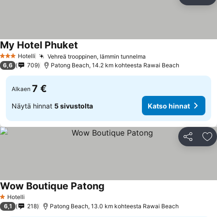
Jaa
Li
My Hotel Phuket
Hotelli
Vehreä trooppinen, lämmin tunnelma
3 Tähtiluokitus
6,6
709
Patong Beach, 14.2 km kohteesta Rawai Beach
7 €
Alkaen
Näytä hinnat
5 sivustolta
Katso hinnat
Jaa
Li
Wow Boutique Patong
Hotelli
1 Tähtiluokitus
6,1
218
Patong Beach, 13.0 km kohteesta Rawai Beach