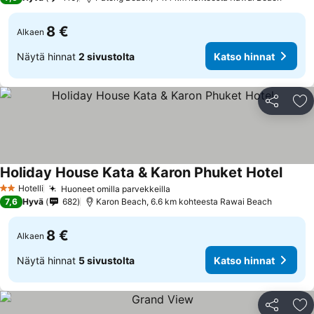
8 €
Alkaen
Näytä hinnat
2 sivustolta
Katso hinnat
Jaa
Li
Holiday House Kata & Karon Phuket Hotel
Hotelli
Huoneet omilla parvekkeilla
2 Tähtiluokitus
7,6
Hyvä
682
Karon Beach, 6.6 km kohteesta Rawai Beach
8 €
Alkaen
Näytä hinnat
5 sivustolta
Katso hinnat
Jaa
Li