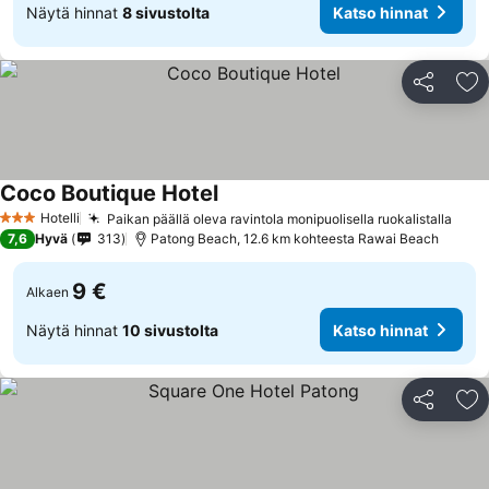
Näytä hinnat
8 sivustolta
Katso hinnat
Jaa
Li
Coco Boutique Hotel
Hotelli
Paikan päällä oleva ravintola monipuolisella ruokalistalla
3 Tähtiluokitus
7,6
Hyvä
313
Patong Beach, 12.6 km kohteesta Rawai Beach
9 €
Alkaen
Näytä hinnat
10 sivustolta
Katso hinnat
Jaa
Li