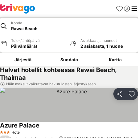
Suosikit
Kirjaud
Val
Kohde
Rawai Beach
Tulo-/lähtöpäivä
Asiakkaat ja huoneet
Päivämäärät
2 asiakasta, 1 huone
Järjestä
Suodata
Kartta
Halvat hotellit kohteessa Rawai Beach,
Thaimaa
Näin maksut vaikuttavat hakutulosten järjestykseen
Jaa
Li
Azure Palace
Hotelli
3 Tähtiluokitus