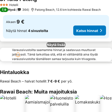
Hotelli
3 Tähtiluokitus
7,9
Hyvä
364
Patong Beach, 12.6 km kohteesta Rawai Beach
9 €
Alkaen
Näytä hinnat
4 sivustolta
Katso hinnat
Näytä lisää
Varaussivustoilta saamamme hinnat ja saatavuus muuttuvat
jatkuvasti. Tämä tarkoittaa sitä, että et välttämättä aina löydä
varaussivustolta täsmälleen samaa tarjousta kuin trivagosta.
Hintaluokka
Rawai Beach – halvat hotellit
‎7 €
–
‎9 €
per yö.
Rawai Beach: Muita majoituksia