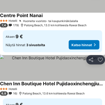
Centre Point Nanai
Hotelli
Huoneita vuoristo- tai kaupunkinäköalalla
3 Tähtiluokitus
7,4
179
Patong Beach, 13.0 km kohteesta Rawai Beach
9 €
Alkaen
Näytä hinnat
3 sivustolta
Katso hinnat
Jaa
Li
Chen Inn Boutique Hotel Pujidaoxinchengjiudian
Hotelli
3 Tähtiluokitus
6,8
16
Patong Beach, 13.6 km kohteesta Rawai Beach
9 €
Alkaen