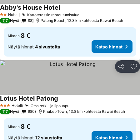
Abby's House Hotel
Hotelli
Kattoterassin rentoutumisalue
2 Tähtiluokitus
7,7
Hyvä
88
Patong Beach, 12.8 km kohteesta Rawai Beach
8 €
Alkaen
Näytä hinnat
4 sivustolta
Katso hinnat
Jaa
Li
Lotus Hotel Patong
Hotelli
Oma retki- ja lippuapu
3 Tähtiluokitus
7,7
Hyvä
980
Phuket-Town, 13.8 km kohteesta Rawai Beach
8 €
Alkaen
Näytä hinnat
12 sivustolta
Katso hinnat