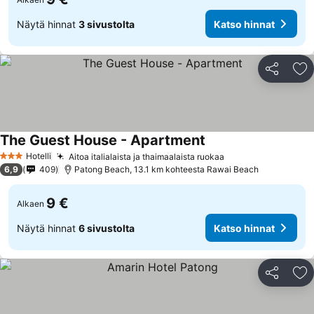
Näytä hinnat
3 sivustolta
Katso hinnat
Jaa
Li
The Guest House - Apartment
Hotelli
Aitoa italialaista ja thaimaalaista ruokaa
3 Tähtiluokitus
6,9
409
Patong Beach, 13.1 km kohteesta Rawai Beach
9 €
Alkaen
Näytä hinnat
6 sivustolta
Katso hinnat
Jaa
Li