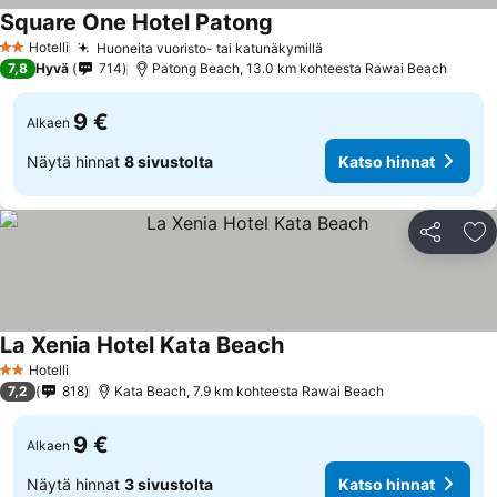
Square One Hotel Patong
Hotelli
Huoneita vuoristo- tai katunäkymillä
2 Tähtiluokitus
7,8
Hyvä
714
Patong Beach, 13.0 km kohteesta Rawai Beach
9 €
Alkaen
Näytä hinnat
8 sivustolta
Katso hinnat
Jaa
Li
La Xenia Hotel Kata Beach
Hotelli
2 Tähtiluokitus
7,2
818
Kata Beach, 7.9 km kohteesta Rawai Beach
9 €
Alkaen
Näytä hinnat
3 sivustolta
Katso hinnat