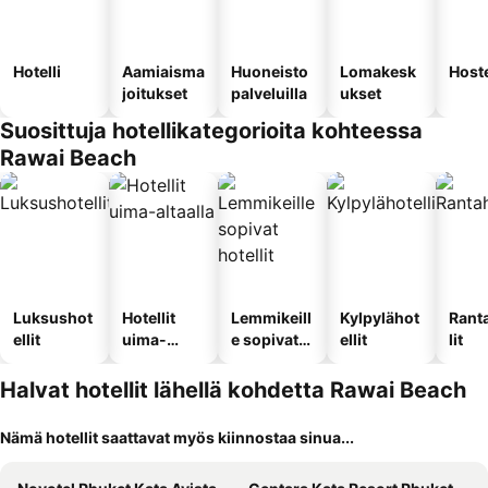
Hotelli
Aamiaisma
Huoneisto
Lomakesk
Hoste
joitukset
palveluilla
ukset
Suosittuja hotellikategorioita kohteessa
Rawai Beach
Luksushot
Hotellit
Lemmikeill
Kylpylähot
Rant
ellit
uima-
e sopivat
ellit
lit
altaalla
hotellit
Halvat hotellit lähellä kohdetta Rawai Beach
Nämä hotellit saattavat myös kiinnostaa sinua...