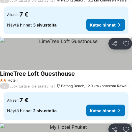
/
Patong Beach, 13.2 km kohteesta Rawai Beach
Luokitusta ei ole saatavilla
7 €
Alkaen
Näytä hinnat
3 sivustolta
Katso hinnat
Jaa
Li
LimeTree Loft Guesthouse
Hotelli
2 Tähtiluokitus
/
Patong Beach, 12.9 km kohteesta Rawai Beach
Luokitusta ei ole saatavilla
7 €
Alkaen
Näytä hinnat
2 sivustolta
Katso hinnat