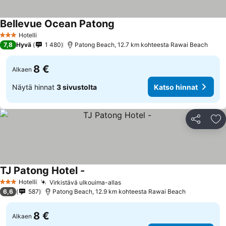
Bellevue Ocean Patong
Hotelli
3 Tähtiluokitus
7,8
Hyvä
1 480
Patong Beach, 12.7 km kohteesta Rawai Beach
8 €
Alkaen
Näytä hinnat
3 sivustolta
Katso hinnat
Jaa
Li
TJ Patong Hotel -
Hotelli
Virkistävä ulkouima-allas
3 Tähtiluokitus
6,6
587
Patong Beach, 12.9 km kohteesta Rawai Beach
8 €
Alkaen