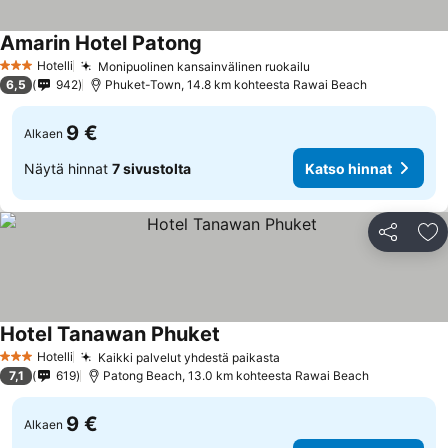
Amarin Hotel Patong
Hotelli
Monipuolinen kansainvälinen ruokailu
3 Tähtiluokitus
6,5
942
Phuket-Town, 14.8 km kohteesta Rawai Beach
9 €
Alkaen
Näytä hinnat
7 sivustolta
Katso hinnat
Jaa
Li
Hotel Tanawan Phuket
Hotelli
Kaikki palvelut yhdestä paikasta
3 Tähtiluokitus
7,1
619
Patong Beach, 13.0 km kohteesta Rawai Beach
9 €
Alkaen