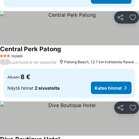
Jaa
Li
Central Perk Patong
Hotelli
3 Tähtiluokitus
/
Patong Beach, 12.7 km kohteesta Rawai Beach
Luokitusta ei ole saatavilla
8 €
Alkaen
Näytä hinnat
2 sivustolta
Katso hinnat
Jaa
Li