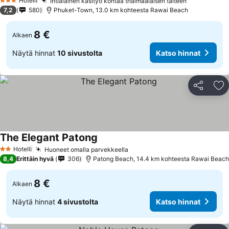
Hotelli
Intialainen käsityö kohtaa thaimaalaisen taiteen
3 Tähtiluokitus
7,2
580
Phuket-Town, 13.0 km kohteesta Rawai Beach
8 €
Alkaen
Näytä hinnat
10 sivustolta
Katso hinnat
Jaa
Li
The Elegant Patong
Hotelli
Huoneet omalla parvekkeella
2 Tähtiluokitus
8,4
Erittäin hyvä
306
Patong Beach, 14.4 km kohteesta Rawai Beach
8 €
Alkaen
Näytä hinnat
4 sivustolta
Katso hinnat