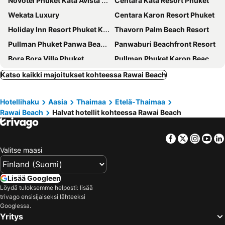
Novotel Phuket Kata Avista Resort & Spa
Centara Kata Resort Phuket
Wekata Luxury
Centara Karon Resort Phuket
Holiday Inn Resort Phuket Karon Beach
Thavorn Palm Beach Resort
Pullman Phuket Panwa Beach Resort
Panwaburi Beachfront Resort
Bora Bora Villa Phuket
Pullman Phuket Karon Beach Resort
Phuket Emerald Beach Resort
Aqua Resort Phuket - Near Beach and Chalong Pier
Katso kaikki majoitukset kohteessa Rawai Beach
Rattana Beach Hotel
Best Western Phuket Ocean Resort
Hotellihaku
Aasia
Thaimaa
Etelä-Thaimaa
Peach Blossom Resort
Cape Panwa Hotel Phuket
Rawai Beach
Halvat hotellit kohteessa Rawai Beach
Wyndham Grand Nai Harn Beach Phuket
Grand Kata VIP - Kata Beach
The Yama Hotel Phuket
Pamookkoo Resort
Facebook
Twitter
Insta
Yo
Pacific Club Resort
The Beachfront Hotel Phuket
Valitse maasi
The BluEco Hotel SHA Plus
Kantary Bay Hotel Phuket
Bandara Beach Resort, Phuket
Memory Karon Resort
Lisää Googleen
Löydä tuloksemme helposti: lisää
SR Sea View Apartments
ibis Phuket Kata
trivago ensisijaiseksi lähteeksi
Sugar Palm Grand Hillside
Veranda Resort Phuket, Autograph Collection
Googlessa.
Yritys
Secret Cliff Villa
Karon Pool Hotel