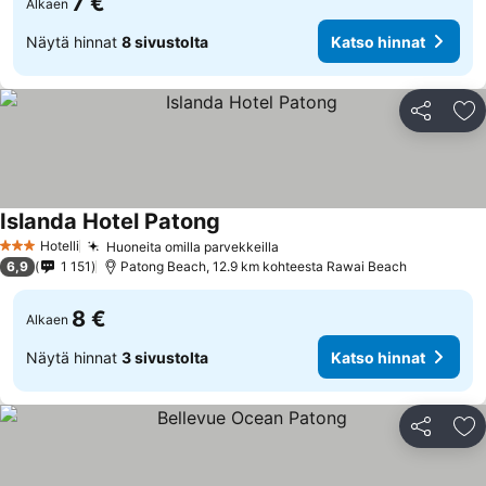
7 €
Alkaen
Näytä hinnat
8 sivustolta
Katso hinnat
Jaa
Li
Islanda Hotel Patong
Hotelli
Huoneita omilla parvekkeilla
3 Tähtiluokitus
6,9
1 151
Patong Beach, 12.9 km kohteesta Rawai Beach
8 €
Alkaen
Näytä hinnat
3 sivustolta
Katso hinnat
Jaa
Li