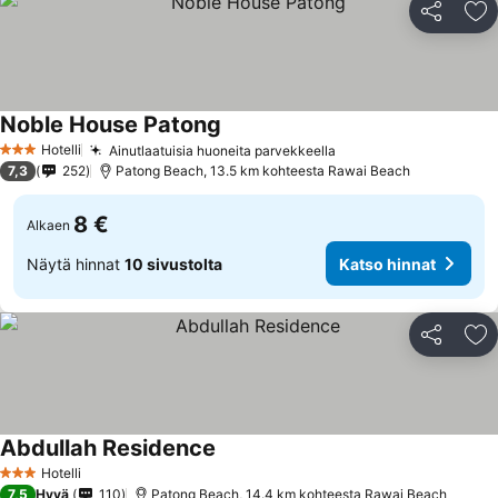
Jaa
Li
Noble House Patong
Hotelli
Ainutlaatuisia huoneita parvekkeella
3 Tähtiluokitus
7,3
252
Patong Beach, 13.5 km kohteesta Rawai Beach
8 €
Alkaen
Näytä hinnat
10 sivustolta
Katso hinnat
Jaa
Li
Abdullah Residence
Hotelli
3 Tähtiluokitus
7,5
Hyvä
110
Patong Beach, 14.4 km kohteesta Rawai Beach