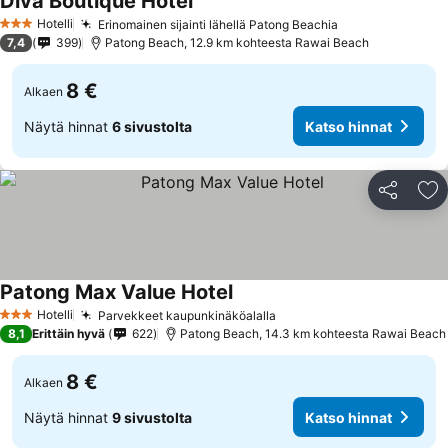
Diva Boutique Hotel
Hotelli
Erinomainen sijainti lähellä Patong Beachia
3 Tähtiluokitus
7,4
399
Patong Beach, 12.9 km kohteesta Rawai Beach
8 €
Alkaen
Näytä hinnat
6 sivustolta
Katso hinnat
Jaa
Li
Patong Max Value Hotel
Hotelli
Parvekkeet kaupunkinäköalalla
3 Tähtiluokitus
8,1
Erittäin hyvä
622
Patong Beach, 14.3 km kohteesta Rawai Beach
8 €
Alkaen
Näytä hinnat
9 sivustolta
Katso hinnat