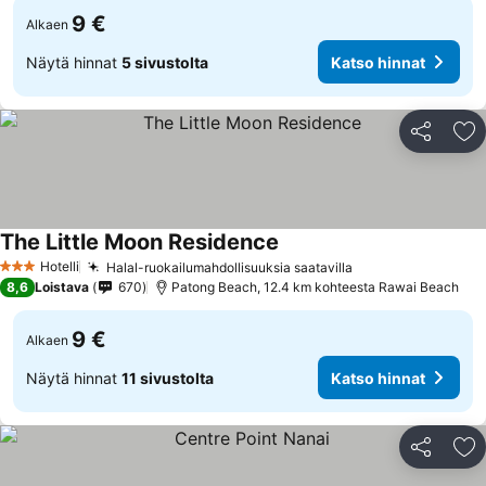
9 €
Alkaen
Näytä hinnat
5 sivustolta
Katso hinnat
Jaa
Li
The Little Moon Residence
Hotelli
Halal-ruokailumahdollisuuksia saatavilla
3 Tähtiluokitus
8,6
Loistava
670
Patong Beach, 12.4 km kohteesta Rawai Beach
9 €
Alkaen
Näytä hinnat
11 sivustolta
Katso hinnat
Jaa
Li