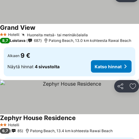
Grand View
Hotelli
Huoneita metsä- tai merinäköalalla
2 Tähtiluokitus
8,7
Loistava
687
Patong Beach, 13.0 km kohteesta Rawai Beach
9 €
Alkaen
Näytä hinnat
4 sivustolta
Katso hinnat
Jaa
Li
Zephyr House Residence
Hotelli
2 Tähtiluokitus
6,7
85
Patong Beach, 13.4 km kohteesta Rawai Beach