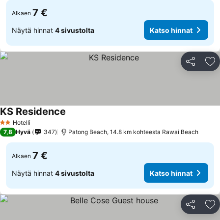
7 €
Alkaen
Näytä hinnat
4 sivustolta
Katso hinnat
Jaa
Li
KS Residence
Hotelli
2 Tähtiluokitus
7,8
Hyvä
347
Patong Beach, 14.8 km kohteesta Rawai Beach
7 €
Alkaen
Näytä hinnat
4 sivustolta
Katso hinnat
Jaa
Li