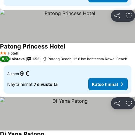
Jaa
Li
Patong Princess Hotel
Hotelli
2 Tähtiluokitus
8,6
Loistava
653
Patong Beach, 12.6 km kohteesta Rawai Beach
9 €
Alkaen
Näytä hinnat
7 sivustolta
Katso hinnat
Jaa
Li
Di Yana Patong