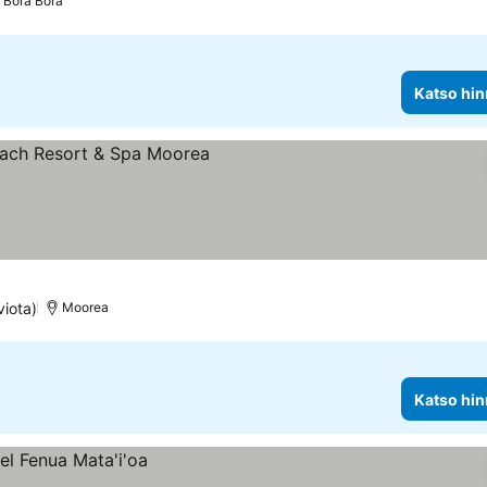
Bora Bora
Katso hin
itus
viota)
Moorea
Katso hin