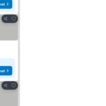
nat
Lisää suosikkeihin
Jaa
nat
Lisää suosikkeihin
Jaa