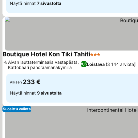
Näytä hinnat
7 sivustolta
Boutique Hotel Kon Tiki Tahiti
3 Tähtiluokitus
Aivan lauttaterminaalia vastapäätä,
Loistava
(3 144 arviota)
8,6
Kattobaari panoraamanäkymillä
233 €
Alkaen
Näytä hinnat
9 sivustolta
Suosittu valinta