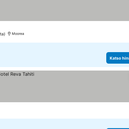
ta)
Moorea
Katso hin