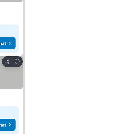
nat
Lisää suosikkeihin
Jaa
nat