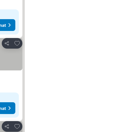
nat
Lisää suosikkeihin
Jaa
nat
Lisää suosikkeihin
Jaa