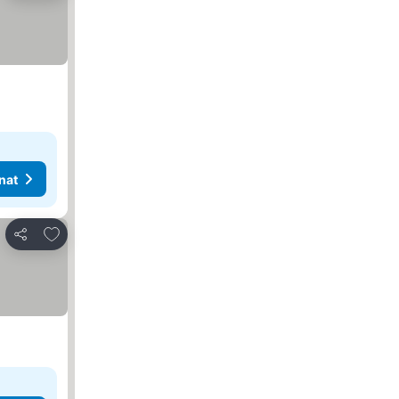
nat
Lisää suosikkeihin
Jaa