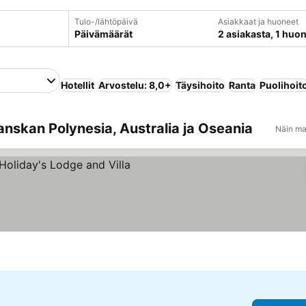
Tulo-/lähtöpäivä
Asiakkaat ja huoneet
Päivämäärät
2 asiakasta, 1 huo
Hotellit
Arvostelu: 8,0+
Täysihoito
Ranta
Puolihoit
anskan Polynesia, Australia ja Oseania
Näin ma
us