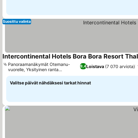
Suosittu valinta
Intercontinental Hotels Bora Bora Resort Tha
Panoraamanäkymät Otemanu-
Loistava
(7 070 arviota)
9,4
vuorelle, Yksityinen ranta
käytössäsi
Valitse päivät nähdäksesi tarkat hinnat