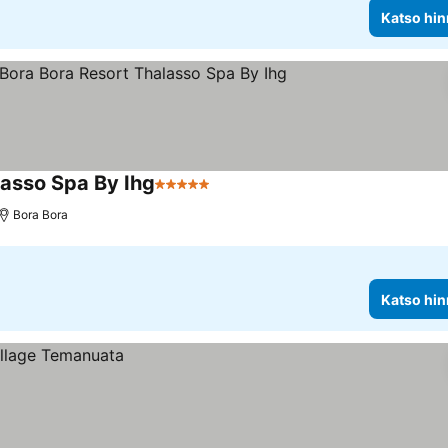
Katso hin
lasso Spa By Ihg
5 Tähtiluokitus
Bora Bora
Katso hin