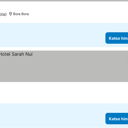
ota)
Bora Bora
Katso hin
Katso hin