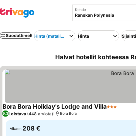
Kohde
Suodattimet
Hinta (matalimmasta korkeimpaan)
Hinta
Sijainti
Halvat hotellit kohteessa R
Bora Bora Holiday's Lodge and Villa
3 Tähtiluokit
Loistava
(448 arviota)
9,3
Bora Bora
208 €
Alkaen