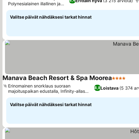
Erittäin hyvä
(3 215 arviota)
8,4
Polynesialainen illallinen ja
show
Valitse päivät nähdäksesi tarkat hinnat
Manava Beach Resort & Spa Moorea
4 Tähtiluok
Erinomainen snorklaus suoraan
Loistava
(5 374 ar
8,8
majoituspaikan edustalla, Infinity-allas
upeilla näkymillä
Valitse päivät nähdäksesi tarkat hinnat