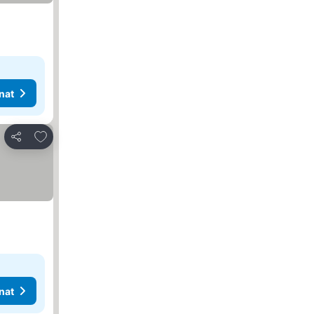
nat
Lisää suosikkeihin
Jaa
nat