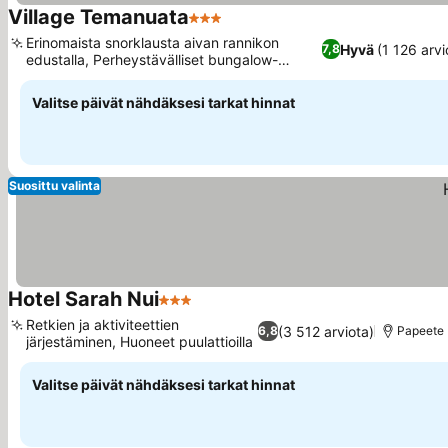
Village Temanuata
3 Tähtiluokitus
Erinomaista snorklausta aivan rannikon
Hyvä
(1 126 arvi
7,8
edustalla, Perheystävälliset bungalow-
vaihtoehdot
Valitse päivät nähdäksesi tarkat hinnat
Suosittu valinta
Hotel Sarah Nui
3 Tähtiluokitus
Retkien ja aktiviteettien
(3 512 arviota)
6,8
Papeete
järjestäminen, Huoneet puulattioilla
Valitse päivät nähdäksesi tarkat hinnat