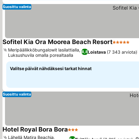
Suosittu valinta
Sofitel Kia Ora Moorea Beach Resort
5 Tähtiluok
Meripäällikköbungalowit lasilattialla,
Loistava
(7 343 arviota)
8,8
Luksushuvila omalla porealtaalla
Valitse päivät nähdäksesi tarkat hinnat
Suosittu valinta
Hotel Royal Bora Bora
3 Tähtiluokitus
Lähellä Matira Beachia,