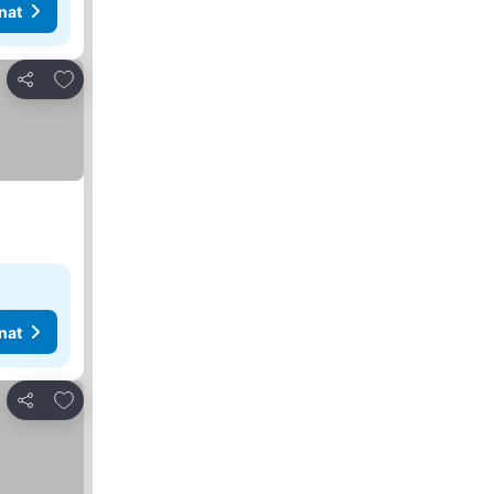
nat
Lisää suosikkeihin
Jaa
nat
Lisää suosikkeihin
Jaa