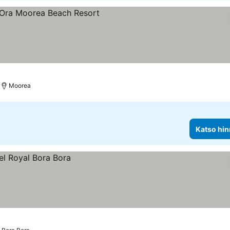
itus
Moorea
Katso hin