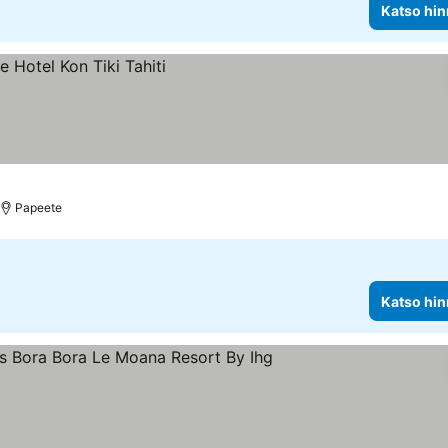
Katso hin
Papeete
Katso hin