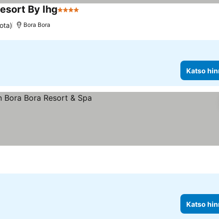
esort By Ihg
4 Tähtiluokitus
ota)
Bora Bora
Katso hin
us
Katso hin