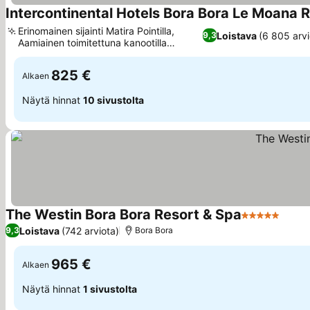
Intercontinental Hotels Bora Bora Le Moana R
Erinomainen sijainti Matira Pointilla,
Loistava
(6 805 arvi
9,3
Aamiainen toimitettuna kanootilla
kukkien kera
825 €
Alkaen
Näytä hinnat
10 sivustolta
The Westin Bora Bora Resort & Spa
5 Tähtiluokit
Loistava
(742 arviota)
9,3
Bora Bora
965 €
Alkaen
Näytä hinnat
1 sivustolta