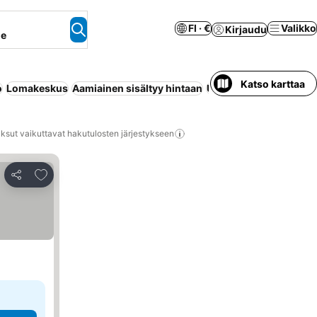
FI · €
Valikko
Kirjaudu
ne
Katso karttaa
o
Lomakeskus
Aamiainen sisältyy hintaan
Uima-allas
Wi-Fi
Huon
ksut vaikuttavat hakutulosten järjestykseen
Lisää suosikkeihin
Jaa