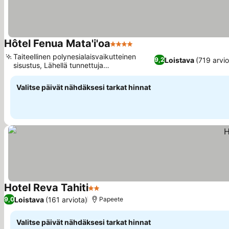
Hôtel Fenua Mata'i'oa
4 Tähtiluokitus
Taiteellinen polynesialaisvaikutteinen
Loistava
(719 arvio
9,2
sisustus, Lähellä tunnettuja
snorklauspaikkoja
Valitse päivät nähdäksesi tarkat hinnat
Hotel Reva Tahiti
2 Tähtiluokitus
Loistava
(161 arviota)
9,0
Papeete
Valitse päivät nähdäksesi tarkat hinnat