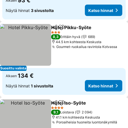
93 €
Alkaen
Näytä hinnat
3 sivustolta
Katso hinnat
Hotel Pikku-Syöte
Jaa
Lisää suosikkeihin
Katso hi
3 Tähtiluokitus
8,3
Erittäin hyvä
689
44.5 km kohteesta Keskusta
Gourmet-ruokailua ravintola Kotvassa
Kats
Suosittu valinta
134 €
Alkaen
Näytä hinnat
1 sivustolta
Katso hinnat
Hotel Iso-Syöte
Jaa
Lisää suosikkeihin
Katso hinn
4 Tähtiluokitus
9,1
Loistava
2 094
41.1 km kohteesta Keskusta
Poroaiheisia huoneita luontonäkymillä
Kats