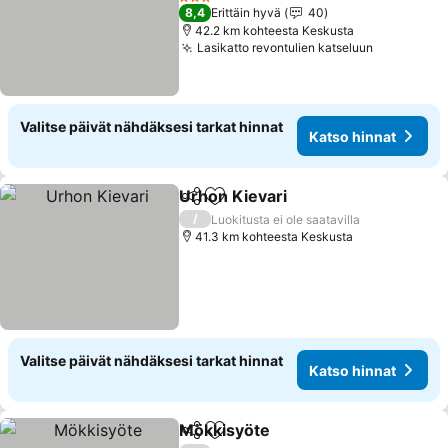
Katso hinnat
3 Tähtiluokitus
8,4
Erittäin hyvä
40
42.2 km kohteesta Keskusta
Lasikatto revontulien katseluun
Katso hin
Valitse päivät nähdäksesi tarkat hinnat
Katso hinnat
Urhon Kievari
Jaa
Lisää suosikkeihin
Katso hinnat
/
Luokitusta ei ole saatavilla
41.3 km kohteesta Keskusta
Valitse päivät nähdäksesi tarkat hinnat
Katso hinnat
Mökkisyöte
Jaa
Lisää suosikkeihin
Katso hinnat