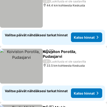
/
Luokitusta ei ole saatavilla
44.4 km kohteesta Keskusta
Valitse päivät nähdäksesi tarkat hinnat
Katso hinnat
Koiviston Porotila,
Jaa
Lisää suosikkeihin
Pudasjarvi
Katso hinnat
/
Luokitusta ei ole saatavilla
33.5 km kohteesta Keskusta
Valitse päivät nähdäksesi tarkat hinnat
Katso hinnat