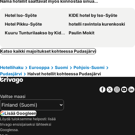
Nämä hotellit saattavat myös kiinnostaa sinua...
Hotel Iso-Syöte
KIDE hotel by Iso-Syöte
Hotel Pikku-Syöte
hotelli ravintola kurenkoski
Kuuru Tunturilaakso by Kide Hotel
Paulin Mokit
Katso kaikki majoitukset kohteessa Pudasjärvi
Hotellihaku
Eurooppa
Suomi
Pohjois-Suomi
Pudasjärvi
Halvat hotellit kohteessa Pudasjärvi
Facebook
Twitter
Insta
Yo
Valitse maasi
Lisää Googleen
Löydä tuloksemme helposti: lisää
trivago ensisijaiseksi lähteeksi
Googlessa.