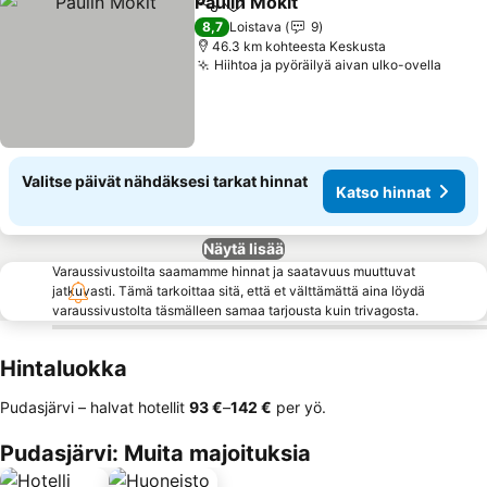
Paulin Mokit
Jaa
Lisää suosikkeihin
Katso hinnat
8,7
Loistava
9
46.3 km kohteesta Keskusta
Hiihtoa ja pyöräilyä aivan ulko-ovella
Katso
Valitse päivät nähdäksesi tarkat hinnat
Katso hinnat
Näytä lisää
Varaussivustoilta saamamme hinnat ja saatavuus muuttuvat
jatkuvasti. Tämä tarkoittaa sitä, että et välttämättä aina löydä
varaussivustolta täsmälleen samaa tarjousta kuin trivagosta.
Hintaluokka
Pudasjärvi – halvat hotellit
‎93 €
–
‎142 €
per yö.
Pudasjärvi: Muita majoituksia