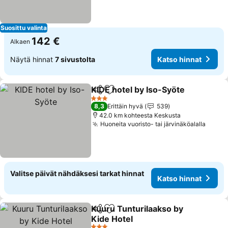
Suosittu valinta
142 €
Alkaen
Näytä hinnat
7 sivustolta
Katso hinnat
KIDE hotel by Iso-Syöte
Jaa
Lisää suosikkeihin
Ka
3 Tähtiluokitus
8,3
Erittäin hyvä
539
42.0 km kohteesta Keskusta
Huoneita vuoristo- tai järvinäköalalla
Katso
Valitse päivät nähdäksesi tarkat hinnat
Katso hinnat
Kuuru Tunturilaakso by
Jaa
Lisää suosikkeihin
Kide Hotel