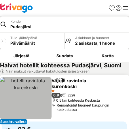
Suosikit
Kirjaud
Val
Kohde
Pudasjärvi
Tulo-/lähtöpäivä
Asiakkaat ja huoneet
Päivämäärät
2 asiakasta, 1 huone
Järjestä
Suodata
Kartta
Halvat hotellit kohteessa Pudasjärvi, Suomi
Näin maksut vaikuttavat hakutulosten järjestykseen
hotelli ravintola
Jaa
Lisää suosikkeihin
kurenkoski
Katso hinnat
1 Tähtiluokitus
6,9
229
0.5 km kohteesta Keskusta
Remontoidut huoneet kaupungin
keskustassa
Suosittu valinta