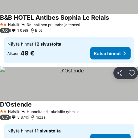
B&B HOTEL Antibes Sophia Le Relais
Katso hinnat
Hotelli
Rauhallinen puutarha ja terassi
Katso hinnat
2 Tähtiluokitus
7,0
1 098
Biot
Näytä hinnat
12 sivustolta
49 €
Katso hinnat
Alkaen
Jaa
Li
D'Ostende
Katso hinnat
Hotelli
Huoneita eri kokoisille ryhmille
Katso hinnat
2 Tähtiluokitus
6,7
3 874
Nizza
Näytä hinnat
11 sivustolta