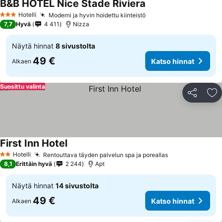
B&B HOTEL Nice Stade Riviera
Katso hinnat
Hotelli
Moderni ja hyvin hoidettu kiinteistö
Katso hinnat
3 Tähtiluokitus
7,7
Hyvä
4 411
Nizza
Näytä hinnat
8 sivustolta
49 €
Katso hinnat
Alkaen
Suosittu valinta
Jaa
Li
First Inn Hotel
Katso hinnat
Hotelli
Rentouttava täyden palvelun spa ja poreallas
Katso hinnat
2 Tähtiluokitus
8,1
Erittäin hyvä
2 244
Apt
Näytä hinnat
14 sivustolta
49 €
Katso hinnat
Alkaen