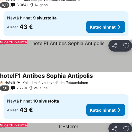
Katso hinnat
1 Tähtiluokitus
6,0
3 064
Avignon
Näytä hinnat
9 sivustolta
43 €
Katso hinnat
Alkaen
Suosittu valinta
Jaa
Li
hotelF1 Antibes Sophia Antipolis
Katso hinnat
Hotelli
Kaikki mitä voit syödä -buffetaamiainen
Katso hinnat
1 Tähtiluokitus
7,0
2 279
Vallauris
Näytä hinnat
10 sivustolta
43 €
Katso hinnat
Alkaen
Suosittu valinta
Jaa
Li