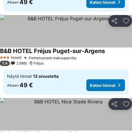
49 €
Katso hinnat
Alkaen
Jaa
Li
B&B HOTEL Fréjus Puget-sur-Argens
Katso hinna
Hotelli
Perhehuoneet makuuparvilla
Katso hinnat
3 Tähtiluokitus
7,4
2 886
Fréjus
Näytä hinnat
12 sivustolta
49 €
Katso hinnat
Alkaen
Jaa
Li