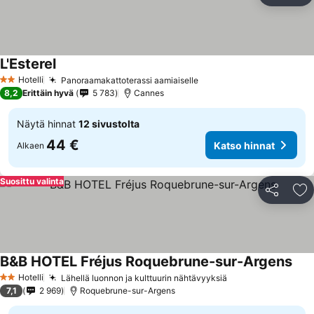
L'Esterel
Katso hinnat
Hotelli
Panoraamakattoterassi aamiaiselle
Katso hinnat
2 Tähtiluokitus
8,2
Erittäin hyvä
5 783
Cannes
Näytä hinnat
12 sivustolta
44 €
Katso hinnat
Alkaen
Suosittu valinta
Jaa
Li
B&B HOTEL Fréjus Roquebrune-sur-Argens
Kats
Hotelli
Lähellä luonnon ja kulttuurin nähtävyyksiä
Katso hinnat
2 Tähtiluokitus
7,1
2 969
Roquebrune-sur-Argens