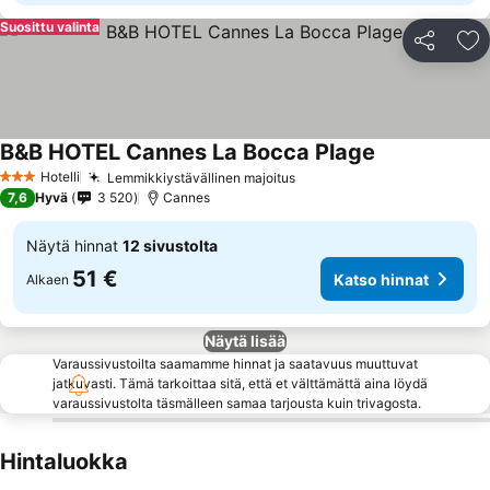
Suosittu valinta
Jaa
Li
B&B HOTEL Cannes La Bocca Plage
Katso hinnat
Hotelli
Lemmikkiystävällinen majoitus
Katso hinnat
3 Tähtiluokitus
7,6
Hyvä
3 520
Cannes
Näytä hinnat
12 sivustolta
51 €
Katso hinnat
Alkaen
Näytä lisää
Varaussivustoilta saamamme hinnat ja saatavuus muuttuvat
jatkuvasti. Tämä tarkoittaa sitä, että et välttämättä aina löydä
varaussivustolta täsmälleen samaa tarjousta kuin trivagosta.
Hintaluokka