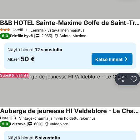
B&B HOTEL Sainte-Maxime Golfe de Saint-Tropez
Katso hinnat
Hotelli
Lemmikkiystävällinen majoitus
Katso hinnat
3 Tähtiluokitus
8,0
Erittäin hyvä
2 955
Sainte-Maxime
Näytä hinnat
12 sivustolta
50 €
Katso hinnat
Alkaen
Suosittu valinta
Jaa
Li
Auberge de jeunesse HI Valdeblore - Le Chalet
Katso hinnat
Hotelli
Vintage-charmia ja hyvin hoidettu rakennus
Katso hinnat
9,0
Loistava
600
Valdeblore
Näytä hinnat
5 sivustolta