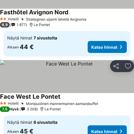
Fasthôtel Avignon Nord
Katso hinnat
Hotelli
Strateginen sijainti lähellä Avignonia
Katso hinnat
2 Tähtiluokitus
6,9
1 877
Le Pontet
Näytä hinnat
7 sivustolta
44 €
Katso hinnat
Alkaen
Jaa
Li
Face West Le Pontet
Katso hinnat
Hotelli
Monipuolinen mannermainen aamiaisbuffet
Katso hinnat
2 Tähtiluokitus
7,5
Hyvä
3 208
Le Pontet
Näytä hinnat
6 sivustolta
45 €
Katso hinnat
Alkaen