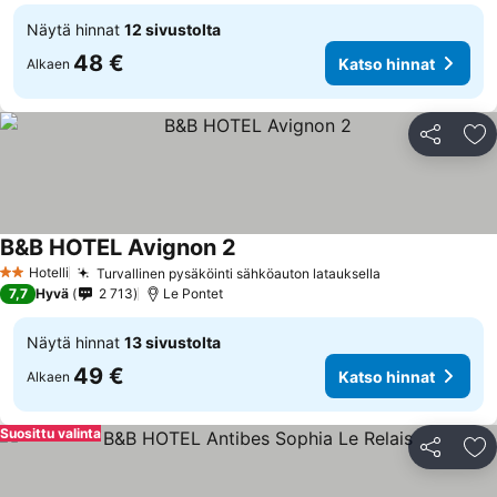
Näytä hinnat
12 sivustolta
48 €
Katso hinnat
Alkaen
Jaa
Li
B&B HOTEL Avignon 2
Katso hinnat
Hotelli
Turvallinen pysäköinti sähköauton latauksella
Katso hinnat
2 Tähtiluokitus
7,7
Hyvä
2 713
Le Pontet
Näytä hinnat
13 sivustolta
49 €
Katso hinnat
Alkaen
Suosittu valinta
Jaa
Li