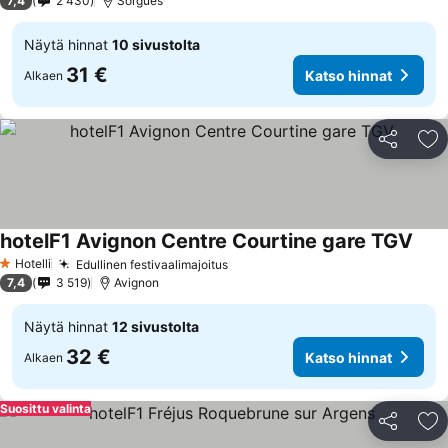
7,4
2 430
Sorgues
Näytä hinnat
10 sivustolta
31 €
Katso hinnat
Alkaen
Jaa
Li
hotelF1 Avignon Centre Courtine gare TGV
Kats
Hotelli
Edullinen festivaalimajoitus
Katso hinnat
1 Tähtiluokitus
7,4
3 519
Avignon
Näytä hinnat
12 sivustolta
32 €
Katso hinnat
Alkaen
Suosittu valinta
Jaa
Li