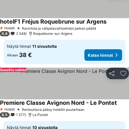
hotelF1 Fréjus Roquebrune sur Argens
Katso hinn
Hotelli
Ravintola ja välipalavaihtoehdot paikan päällä
Katso hinnat
1 Tähtiluokitus
6,8
2 548
Roquebrune-sur-Argens
Näytä hinnat
11 sivustolta
38 €
Katso hinnat
Alkaen
Suosittu valinta
Jaa
Li
Premiere Classe Avignon Nord - Le Pontet
Katso
Hotelli
Rentouttava pääsy hotellin puutarhaan
Katso hinnat
1 Tähtiluokitus
6,5
1 577
Le Pontet
Näytä hinnat
10 sivustolta