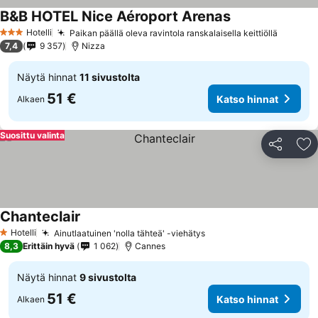
B&B HOTEL Nice Aéroport Arenas
Katso hinnat
Hotelli
Paikan päällä oleva ravintola ranskalaisella keittiöllä
Katso h
3 Tähtiluokitus
7,4
9 357
Nizza
Näytä hinnat
11 sivustolta
51 €
Katso hinnat
Alkaen
Suosittu valinta
Jaa
Li
Chanteclair
Katso hinnat
Hotelli
Ainutlaatuinen 'nolla tähteä' -viehätys
Katso hinnat
1 Tähtiluokitus
8,3
Erittäin hyvä
1 062
Cannes
Näytä hinnat
9 sivustolta
51 €
Katso hinnat
Alkaen