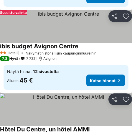
Suosittu valinta
Jaa
Li
ibis budget Avignon Centre
Katso hinnat
Hotelli
Näkymät historiallisiin kaupunginmuureihin
Katso hinnat
2 Tähtiluokitus
7,8
Hyvä
7 722
Avignon
Näytä hinnat
12 sivustolta
45 €
Katso hinnat
Alkaen
Jaa
Li
Hôtel Du Centre, un hôtel AMMI