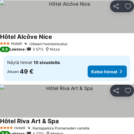
Jaa
Li
Hôtel Alcôve Nice
Katso hinnat
Hotelli
Urbaani huonesisustus
Katso hinnat
3 Tähtiluokitus
8,8
Loistava
3 571
Nizza
Näytä hinnat
10 sivustolta
49 €
Katso hinnat
Alkaen
Jaa
Li
Hôtel Riva Art & Spa
Katso hinnat
Hotelli
Rantapaikka Promenaden varrella
Katso hinnat
4 Tähtiluokitus
8,8
Loistava
4 770
Menton