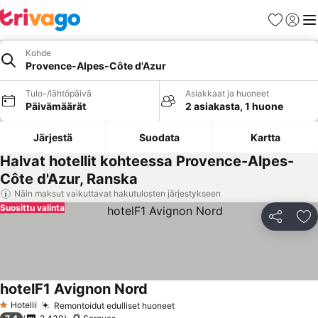
Suosikit
Kirjaud
Val
Kohde
Provence-Alpes-Côte d'Azur
Tulo-/lähtöpäivä
Asiakkaat ja huoneet
Päivämäärät
2 asiakasta, 1 huone
Järjestä
Suodata
Kartta
Halvat hotellit kohteessa Provence-Alpes-
Côte d'Azur, Ranska
Näin maksut vaikuttavat hakutulosten järjestykseen
Suosittu valinta
Jaa
Li
hotelF1 Avignon Nord
Katso hinnat
Hotelli
Remontoidut edulliset huoneet
Katso hinnat
1 Tähtiluokitus