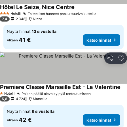
Hôtel Le Seize, Nice Centre
Katso hinnat
Hotelli
Taiteelliset huoneet popkulttuurivaikutteilla
Katso hinnat
3 Tähtiluokitus
7,4
2 348
Nizza
Näytä hinnat
13 sivustolta
41 €
Katso hinnat
Alkaen
Jaa
Li
Premiere Classe Marseille Est - La Valentine
Kat
Hotelli
Paikan päällä oleva kylpylä rentoutumiseen
Katso hinnat
1 Tähtiluokitus
5,8
4 724
Marseille
Näytä hinnat
9 sivustolta
42 €
Katso hinnat
Alkaen