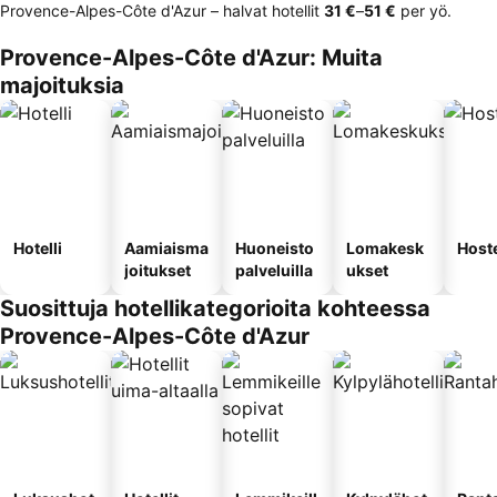
Provence-Alpes-Côte d'Azur – halvat hotellit
‎31 €
–
‎51 €
per yö.
Provence-Alpes-Côte d'Azur: Muita
majoituksia
Hotelli
Aamiaisma
Huoneisto
Lomakesk
Hoste
joitukset
palveluilla
ukset
Suosittuja hotellikategorioita kohteessa
Provence-Alpes-Côte d'Azur