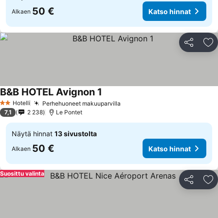
50 €
Katso hinnat
Alkaen
Jaa
Li
B&B HOTEL Avignon 1
Katso hinnat
Hotelli
Perhehuoneet makuuparvilla
Katso hinnat
2 Tähtiluokitus
7,1
2 238
Le Pontet
Näytä hinnat
13 sivustolta
50 €
Katso hinnat
Alkaen
Suosittu valinta
Jaa
Li