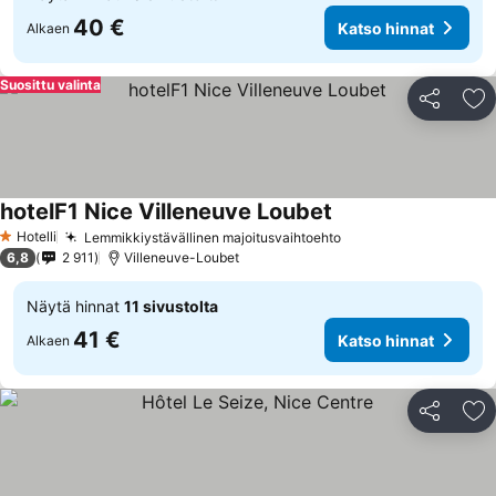
40 €
Katso hinnat
Alkaen
Suosittu valinta
Jaa
Li
hotelF1 Nice Villeneuve Loubet
Katso hinnat
Hotelli
Lemmikkiystävällinen majoitusvaihtoehto
Katso hinnat
1 Tähtiluokitus
6,8
2 911
Villeneuve-Loubet
Näytä hinnat
11 sivustolta
41 €
Katso hinnat
Alkaen
Jaa
Li