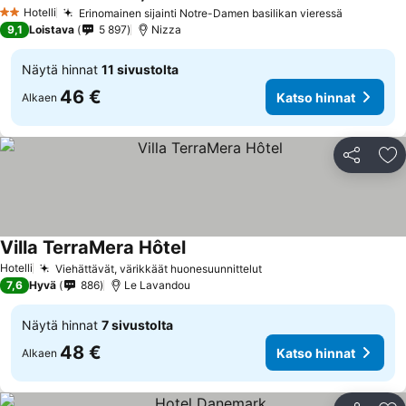
Katso hinnat
Hotelli
Erinomainen sijainti Notre-Damen basilikan vieressä
Katso hin
2 Tähtiluokitus
9,1
Loistava
5 897
Nizza
Näytä hinnat
11 sivustolta
46 €
Katso hinnat
Alkaen
Jaa
Li
Villa TerraMera Hôtel
Katso hinnat
Hotelli
Viehättävät, värikkäät huonesuunnittelut
Katso hinnat
7,6
Hyvä
886
Le Lavandou
Näytä hinnat
7 sivustolta
48 €
Katso hinnat
Alkaen