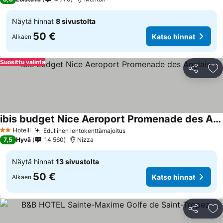
Näytä hinnat
8 sivustolta
50 €
Katso hinnat
Alkaen
Suosittu valinta
Jaa
Li
ibis budget Nice Aeroport Promenade des Anglais
Katso hinnat
Hotelli
Edullinen lentokenttämajoitus
Katso hinnat
2 Tähtiluokitus
7,5
Hyvä
14 560
Nizza
Näytä hinnat
13 sivustolta
50 €
Katso hinnat
Alkaen
Jaa
Li