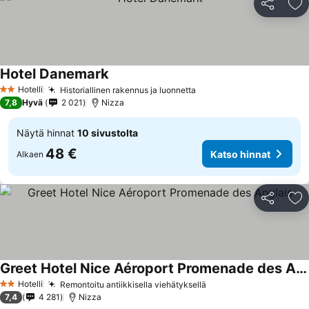
Jaa
Li
Hotel Danemark
Katso hinnat
Hotelli
Historiallinen rakennus ja luonnetta
Katso hinnat
2 Tähtiluokitus
7,8
Hyvä
2 021
Nizza
Näytä hinnat
10 sivustolta
48 €
Katso hinnat
Alkaen
Jaa
Li
Greet Hotel Nice Aéroport Promenade des Anglais
Katso hinnat
Hotelli
Remontoitu antiikkisella viehätyksellä
Katso hinnat
2 Tähtiluokitus
7,4
4 281
Nizza