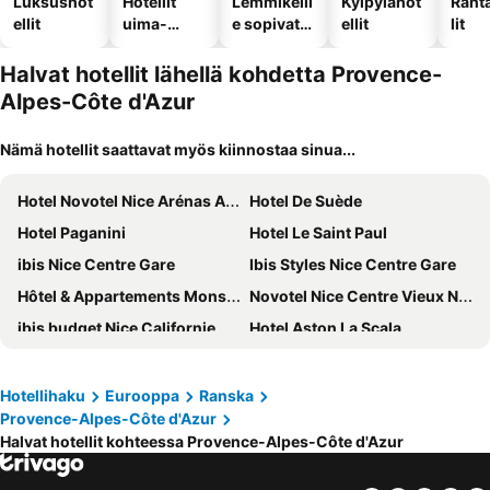
Luksushot
Hotellit
Lemmikeill
Kylpylähot
Rant
ellit
uima-
e sopivat
ellit
lit
altaalla
hotellit
Halvat hotellit lähellä kohdetta Provence-
Alpes-Côte d'Azur
Nämä hotellit saattavat myös kiinnostaa sinua...
Hotel Novotel Nice Arénas Aéroport
Hotel De Suède
Hotel Paganini
Hotel Le Saint Paul
ibis Nice Centre Gare
Ibis Styles Nice Centre Gare
Hôtel & Appartements Monsigny
Novotel Nice Centre Vieux Nice
ibis budget Nice Californie Lenval
Hotel Aston La Scala
Hotel Villa Rivoli
Hôtel 3* Le Royal - Vacances Bleues
Mercure Nice Centre Grimaldi
Radisson Blu Hotel, Nice
Hotellihaku
Eurooppa
Ranska
Provence-Alpes-Côte d'Azur
Best Western Premier Hotel Roosevelt
Westminster Hotel & Spa Nice
Halvat hotellit kohteessa Provence-Alpes-Côte d'Azur
Albert 1er
NH Nice
Hôtel Bristol
Le Méridien Nice