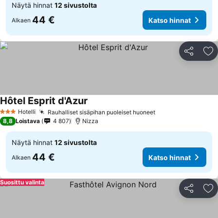
Näytä hinnat
12 sivustolta
44 €
Katso hinnat
Alkaen
Jaa
Li
Hôtel Esprit d'Azur
Katso hinnat
Hotelli
Rauhalliset sisäpihan puoleiset huoneet
Katso hinnat
3 Tähtiluokitus
8,8
Loistava
4 807
Nizza
Näytä hinnat
12 sivustolta
44 €
Katso hinnat
Alkaen
Suosittu valinta
Jaa
Li