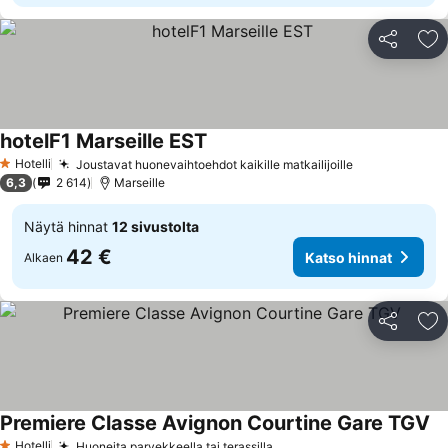
Jaa
Li
hotelF1 Marseille EST
Katso hinnat
Hotelli
Joustavat huonevaihtoehdot kaikille matkailijoille
Katso hinnat
1 Tähtiluokitus
6,3
2 614
Marseille
Näytä hinnat
12 sivustolta
42 €
Katso hinnat
Alkaen
Jaa
Li
Premiere Classe Avignon Courtine Gare TGV
Ka
Hotelli
Huoneita parvekkeella tai terassilla