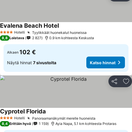
Evalena Beach Hotel
Katso hinnat
Hotelli
Tyylikkäät huonekalut huoneissa
Katso hinnat
4 Tähtiluokitus
8,8
Loistava
2 827
0.9 km kohteesta Keskusta
102 €
Alkaen
Näytä hinnat
7 sivustolta
Katso hinnat
Jaa
Li
Cyprotel Florida
Katso hinnat
Hotelli
Panoraamanäkymät merelle huoneista
Katso hinnat
4 Tähtiluokitus
8,4
Erittäin hyvä
1 159
Ayia Napa, 5.1 km kohteesta Protaras