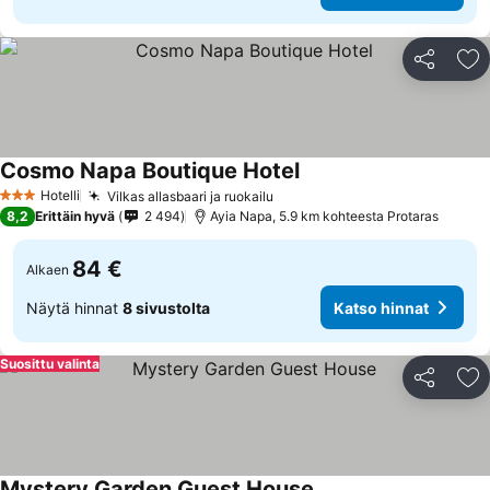
Jaa
Li
Cosmo Napa Boutique Hotel
Katso hinnat
Hotelli
Vilkas allasbaari ja ruokailu
Katso hinnat
3 Tähtiluokitus
8,2
Erittäin hyvä
2 494
Ayia Napa, 5.9 km kohteesta Protaras
84 €
Alkaen
Näytä hinnat
8 sivustolta
Katso hinnat
Suosittu valinta
Jaa
Li
Mystery Garden Guest House