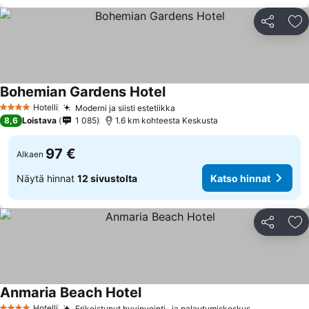
Jaa
Li
Bohemian Gardens Hotel
Katso hinnat
Hotelli
Moderni ja siisti estetiikka
Katso hinnat
4 Tähtiluokitus
8,6
Loistava
1 085
1.6 km kohteesta Keskusta
97 €
Alkaen
Näytä hinnat
12 sivustolta
Katso hinnat
Jaa
Li
Anmaria Beach Hotel
Katso hinnat
Hotelli
Erikoistunut hyvinvointi- ja palautumiskeskus