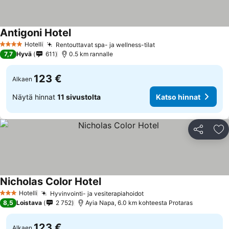
Antigoni Hotel
Katso hinnat
Hotelli
Rentouttavat spa- ja wellness-tilat
Katso hinnat
4 Tähtiluokitus
7,7
Hyvä
611
0.5 km rannalle
123 €
Alkaen
Näytä hinnat
11 sivustolta
Katso hinnat
Jaa
Li
Nicholas Color Hotel
Katso hinnat
Hotelli
Hyvinvointi- ja vesiterapiahoidot
Katso hinnat
3 Tähtiluokitus
8,5
Loistava
2 752
Ayia Napa, 6.0 km kohteesta Protaras
123 €
Alkaen