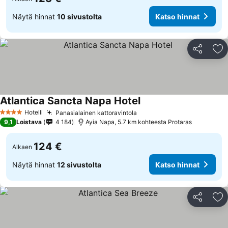
Näytä hinnat
10 sivustolta
Katso hinnat
Jaa
Li
Atlantica Sancta Napa Hotel
Katso hinnat
Hotelli
Panasialainen kattoravintola
Katso hinnat
4 Tähtiluokitus
9,1
Loistava
4 184
Ayia Napa, 5.7 km kohteesta Protaras
124 €
Alkaen
Näytä hinnat
12 sivustolta
Katso hinnat
Jaa
Li