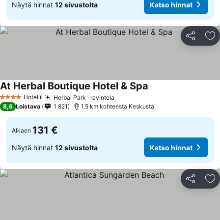
Näytä hinnat
12 sivustolta
Katso hinnat
Jaa
Li
At Herbal Boutique Hotel & Spa
Katso hinnat
Hotelli
Herbal Park -ravintola
Katso hinnat
4 Tähtiluokitus
8,6
Loistava
1 821
1.5 km kohteesta Keskusta
131 €
Alkaen
Näytä hinnat
12 sivustolta
Katso hinnat
Jaa
Li