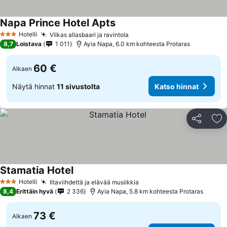
Napa Prince Hotel Apts
Katso hinnat
Hotelli
Vilkas allasbaari ja ravintola
Katso hinnat
3 Tähtiluokitus
8,7
Loistava
1 011
Ayia Napa, 6.0 km kohteesta Protaras
60 €
Alkaen
Näytä hinnat
11 sivustolta
Katso hinnat
Jaa
Li
Stamatia Hotel
Katso hinnat
Hotelli
Iltaviihdettä ja elävää musiikkia
Katso hinnat
3 Tähtiluokitus
8,4
Erittäin hyvä
2 336
Ayia Napa, 5.8 km kohteesta Protaras
73 €
Alkaen