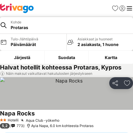
Suosikit
Kirjaud
Val
Kohde
Protaras
Tulo-/lähtöpäivä
Asiakkaat ja huoneet
Päivämäärät
2 asiakasta, 1 huone
Järjestä
Suodata
Kartta
Halvat hotellit kohteessa Protaras, Kypros
Näin maksut vaikuttavat hakutulosten järjestykseen
Jaa
Li
Napa Rocks
Katso hinnat
Hotelli
Aqua Club -yökerho
Katso hinnat
2 Tähtiluokitus
5,2
773
Ayia Napa, 6.0 km kohteesta Protaras