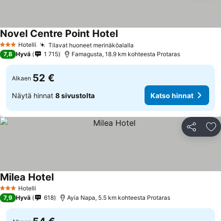
Novel Centre Point Hotel
Katso hinnat
Hotelli
Tilavat huoneet merinäköalalla
Katso hinnat
3 Tähtiluokitus
7,8
Hyvä
1 715
Famagusta, 18.9 km kohteesta Protaras
52 €
Alkaen
Näytä hinnat
8 sivustolta
Katso hinnat
Jaa
Li
Milea Hotel
Katso hinnat
Hotelli
3 Tähtiluokitus
7,9
Hyvä
618
Ayia Napa, 5.5 km kohteesta Protaras