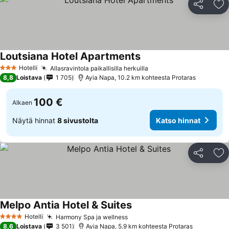
Jaa
Li
Loutsiana Hotel Apartments
Katso hinnat
Hotelli
Allasravintola paikallisilla herkuilla
Katso hinnat
3 Tähtiluokitus
8,8
Loistava
1 705
Ayia Napa, 10.2 km kohteesta Protaras
100 €
Alkaen
Näytä hinnat
8 sivustolta
Katso hinnat
Jaa
Li
Melpo Antia Hotel & Suites
Katso hinnat
Hotelli
Harmony Spa ja wellness
Katso hinnat
4 Tähtiluokitus
8,6
Loistava
3 501
Ayia Napa, 5.9 km kohteesta Protaras