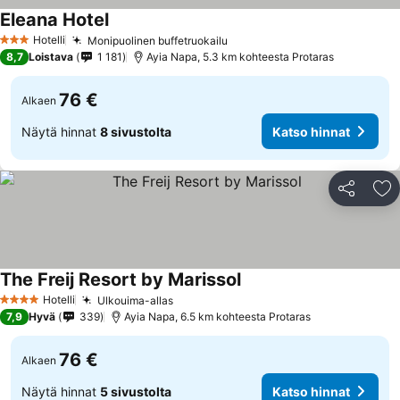
Eleana Hotel
Katso hinnat
Hotelli
Monipuolinen buffetruokailu
Katso hinnat
3 Tähtiluokitus
8,7
Loistava
1 181
Ayia Napa, 5.3 km kohteesta Protaras
76 €
Alkaen
Näytä hinnat
8 sivustolta
Katso hinnat
Jaa
Li
The Freij Resort by Marissol
Katso hinnat
Hotelli
Ulkouima-allas
Katso hinnat
4 Tähtiluokitus
7,9
Hyvä
339
Ayia Napa, 6.5 km kohteesta Protaras
76 €
Alkaen
Näytä hinnat
5 sivustolta
Katso hinnat