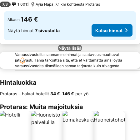
4 Tähtiluokitus
7,3
1 001
Ayia Napa, 7.1 km kohteesta Protaras
146 €
Alkaen
Näytä hinnat
7 sivustolta
Katso hinnat
Näytä lisää
Varaussivustoilta saamamme hinnat ja saatavuus muuttuvat
jatkuvasti. Tämä tarkoittaa sitä, että et välttämättä aina löydä
varaussivustolta täsmälleen samaa tarjousta kuin trivagosta.
Hintaluokka
Protaras – halvat hotellit
‎34 €
–
‎146 €
per yö.
Protaras: Muita majoituksia