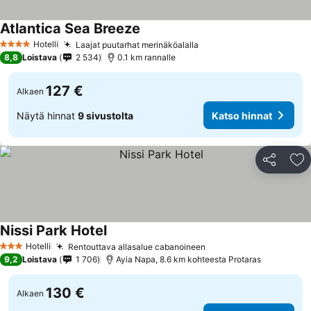
Atlantica Sea Breeze
Katso hinnat
Hotelli
Laajat puutarhat merinäköalalla
Katso hinnat
4 Tähtiluokitus
8,8
Loistava
2 534
0.1 km rannalle
127 €
Alkaen
Näytä hinnat
9 sivustolta
Katso hinnat
Jaa
Li
Nissi Park Hotel
Katso hinnat
Hotelli
Rentouttava allasalue cabanoineen
Katso hinnat
3 Tähtiluokitus
9,2
Loistava
1 706
Ayia Napa, 8.6 km kohteesta Protaras
130 €
Alkaen