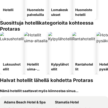
Hotelli
Huoneisto
Lomakesk
Huoneisto
palveluilla
ukset
hotelli
Suosittuja hotellikategorioita kohteessa
Protaras
Luksushot
Hotellit
Kylpylähot
Rantahotel
Hotel
ellit
uima-
ellit
lit
pysä
altaalla
llä
Halvat hotellit lähellä kohdetta Protaras
Nämä hotellit saattavat myös kiinnostaa sinua...
Adams Beach Hotel & Spa
Stamatia Hotel