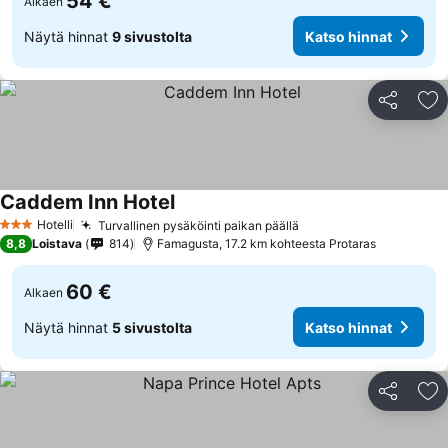
54 €
Alkaen
Näytä hinnat
9 sivustolta
Katso hinnat
Jaa
Li
Caddem Inn Hotel
Katso hinnat
Hotelli
Turvallinen pysäköinti paikan päällä
Katso hinnat
3 Tähtiluokitus
8,8
Loistava
814
Famagusta, 17.2 km kohteesta Protaras
60 €
Alkaen
Näytä hinnat
5 sivustolta
Katso hinnat
Jaa
Li