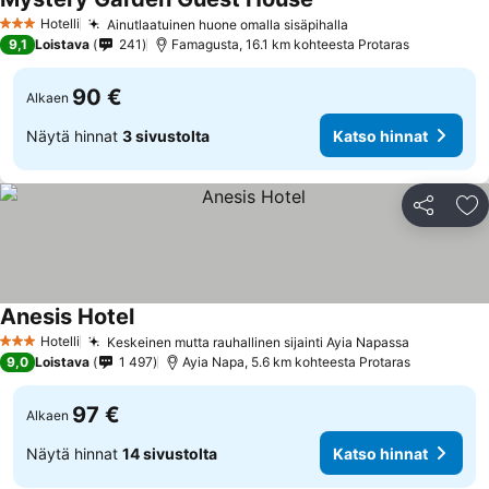
Katso hinnat
Hotelli
Ainutlaatuinen huone omalla sisäpihalla
Katso hinnat
3 Tähtiluokitus
9,1
Loistava
241
Famagusta, 16.1 km kohteesta Protaras
90 €
Alkaen
Näytä hinnat
3 sivustolta
Katso hinnat
Jaa
Li
Anesis Hotel
Katso hinnat
Hotelli
Keskeinen mutta rauhallinen sijainti Ayia Napassa
Katso hin
3 Tähtiluokitus
9,0
Loistava
1 497
Ayia Napa, 5.6 km kohteesta Protaras
97 €
Alkaen
Näytä hinnat
14 sivustolta
Katso hinnat