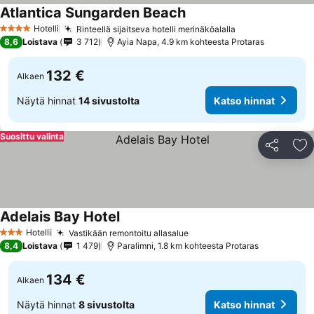
Atlantica Sungarden Beach
Katso hinnat
Hotelli
Rinteellä sijaitseva hotelli merinäköalalla
Katso hinnat
4 Tähtiluokitus
8,6
Loistava
3 712
Ayia Napa, 4.9 km kohteesta Protaras
132 €
Alkaen
Näytä hinnat
14 sivustolta
Katso hinnat
Suosittu valinta
Jaa
Li
Adelais Bay Hotel
Katso hinnat
Hotelli
Vastikään remontoitu allasalue
Katso hinnat
3 Tähtiluokitus
8,4
Loistava
1 479
Paralimni, 1.8 km kohteesta Protaras
134 €
Alkaen
Näytä hinnat
8 sivustolta
Katso hinnat