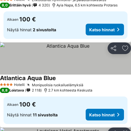
Katso hinn
4 Tähtiluokitus
8,0
Erittäin hyvä
4 320
Ayia Napa, 6.5 km kohteesta Protaras
100 €
Alkaen
Näytä hinnat
2 sivustolta
Katso hinnat
Jaa
Li
Atlantica Aqua Blue
Katso hinnat
Hotelli
Monipuolisia ruokailuelämyksiä
Katso hinnat
4 Tähtiluokitus
8,8
Loistava
2 118
2.7 km kohteesta Keskusta
100 €
Alkaen
Näytä hinnat
11 sivustolta
Katso hinnat