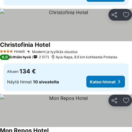
Jaa
Li
Christofinia Hotel
Katso hinnat
Hotelli
Moderni ja tyylikäs sisustus
Katso hinnat
4 Tähtiluokitus
8,0
Erittäin hyvä
2 517
Ayia Napa, 8.6 km kohteesta Protaras
134 €
Alkaen
Näytä hinnat
10 sivustolta
Katso hinnat
Jaa
Li
Mon Repos Hotel