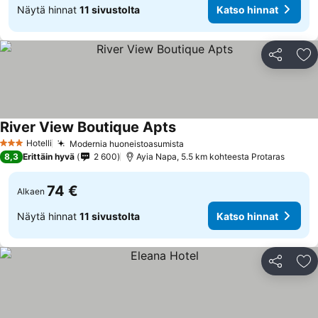
Näytä hinnat
11 sivustolta
Katso hinnat
Jaa
Li
River View Boutique Apts
Katso hinnat
Hotelli
Modernia huoneistoasumista
Katso hinnat
3 Tähtiluokitus
8,3
Erittäin hyvä
2 600
Ayia Napa, 5.5 km kohteesta Protaras
74 €
Alkaen
Näytä hinnat
11 sivustolta
Katso hinnat
Jaa
Li