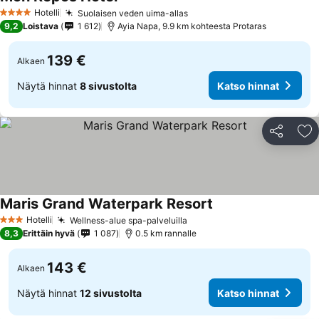
Katso hinnat
Hotelli
Suolaisen veden uima-allas
Katso hinnat
4 Tähtiluokitus
9,2
Loistava
1 612
Ayia Napa, 9.9 km kohteesta Protaras
139 €
Alkaen
Näytä hinnat
8 sivustolta
Katso hinnat
Jaa
Li
Maris Grand Waterpark Resort
Katso hinnat
Hotelli
Wellness-alue spa-palveluilla
Katso hinnat
3 Tähtiluokitus
8,3
Erittäin hyvä
1 087
0.5 km rannalle
143 €
Alkaen
Näytä hinnat
12 sivustolta
Katso hinnat