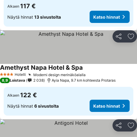
117 €
Alkaen
Näytä hinnat
13 sivustolta
Katso hinnat
Jaa
Li
Amethyst Napa Hotel & Spa
Katso hinnat
Hotelli
Moderni design merinäköalalla
Katso hinnat
4 Tähtiluokitus
8,9
Loistava
2 038
Ayia Napa, 9.7 km kohteesta Protaras
122 €
Alkaen
Näytä hinnat
6 sivustolta
Katso hinnat
Jaa
Li