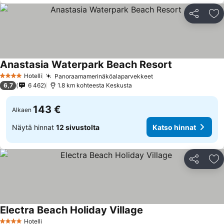
Jaa
Li
Anastasia Waterpark Beach Resort
Katso hinnat
Hotelli
Panoraamamerinäköalaparvekkeet
Katso hinnat
4 Tähtiluokitus
6,7
6 462
1.8 km kohteesta Keskusta
143 €
Alkaen
Näytä hinnat
12 sivustolta
Katso hinnat
Jaa
Li
Electra Beach Holiday Village
Katso hinnat
Hotelli