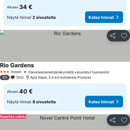
34 €
Alkaen
Näytä hinnat
2 sivustolta
Katso hinnat
Jaa
Li
Rio Gardens
Katso hinnat
Hotelli
Panoraamametsänäkymällä varustetut huoneistot
Katso hin
3 Tähtiluokitus
7,1
552
Ayia Napa, 5.4 km kohteesta Protaras
40 €
Alkaen
Näytä hinnat
8 sivustolta
Katso hinnat
Suosittu valinta
Jaa
Li