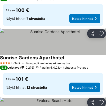
100 €
Alkaen
Näytä hinnat
7 sivustolta
Katso hinnat
Jaa
Li
Sunrise Gardens Aparthotel
Katso hinnat
Hotelli
Monipuolinen kulinaarinen matka
Katso hinnat
4 Tähtiluokitus
9,3
Loistava
2 276
Paralimni, 0.2 km kohteesta Protaras
101 €
Alkaen
Näytä hinnat
12 sivustolta
Katso hinnat
Jaa
Li