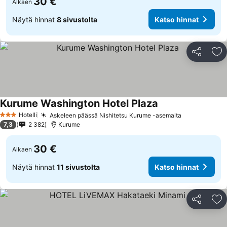
30 €
Alkaen
Näytä hinnat
8 sivustolta
Katso hinnat
Jaa
Li
Kurume Washington Hotel Plaza
Hotelli
Askeleen päässä Nishitetsu Kurume -asemalta
3 Tähtiluokitus
7,3
2 382
Kurume
30 €
Alkaen
Näytä hinnat
11 sivustolta
Katso hinnat
Jaa
Li