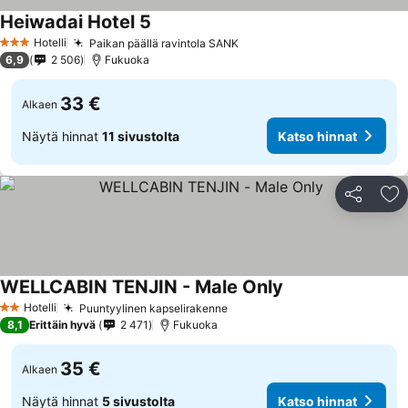
Heiwadai Hotel 5
Hotelli
Paikan päällä ravintola SANK
3 Tähtiluokitus
6,9
2 506
Fukuoka
33 €
Alkaen
Näytä hinnat
11 sivustolta
Katso hinnat
Jaa
Li
WELLCABIN TENJIN - Male Only
Hotelli
Puuntyylinen kapselirakenne
2 Tähtiluokitus
8,1
Erittäin hyvä
2 471
Fukuoka
35 €
Alkaen
Näytä hinnat
5 sivustolta
Katso hinnat