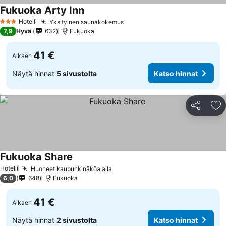
Fukuoka Arty Inn
Hotelli
Yksityinen saunakokemus
3 Tähtiluokitus
7,9
Hyvä
632
Fukuoka
41 €
Alkaen
Näytä hinnat
5 sivustolta
Katso hinnat
Jaa
Li
Fukuoka Share
Hotelli
Huoneet kaupunkinäköalalla
6,0
648
Fukuoka
41 €
Alkaen
Näytä hinnat
2 sivustolta
Katso hinnat