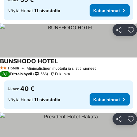
Näytä hinnat
11 sivustolta
Katso hinnat
Jaa
Li
BUNSHODO HOTEL
Hotelli
Minimalistinen muotoilu ja siistit huoneet
2 Tähtiluokitus
8,1
Erittäin hyvä
566
Fukuoka
40 €
Alkaen
Näytä hinnat
11 sivustolta
Katso hinnat
Jaa
Li