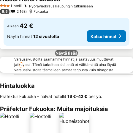
Hotelli
Pyörävuokraus kaupungin tutkimiseen
3 Tähtiluokitus
6,5
2 168
Fukuoka
42 €
Alkaen
Näytä hinnat
12 sivustolta
Katso hinnat
Näytä lisää
Varaussivustoilta saamamme hinnat ja saatavuus muuttuvat
jatkuvasti. Tämä tarkoittaa sitä, että et välttämättä aina löydä
varaussivustolta täsmälleen samaa tarjousta kuin trivagosta.
Hintaluokka
Präfektur Fukuoka – halvat hotellit
‎19 €
–
‎42 €
per yö.
Präfektur Fukuoka: Muita majoituksia