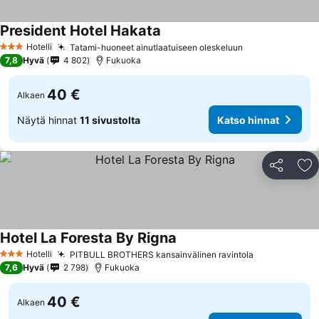
President Hotel Hakata
Hotelli
Tatami-huoneet ainutlaatuiseen oleskeluun
3 Tähtiluokitus
7,8
Hyvä
4 802
Fukuoka
40 €
Alkaen
Näytä hinnat
11 sivustolta
Katso hinnat
Jaa
Li
Hotel La Foresta By Rigna
Hotelli
PITBULL BROTHERS kansainvälinen ravintola
3 Tähtiluokitus
7,6
Hyvä
2 798
Fukuoka
40 €
Alkaen