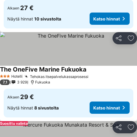
27 €
Alkaen
Näytä hinnat
10 sivustolta
Katso hinnat
Jaa
Li
The OneFive Marine Fukuoka
Hotelli
Tehokas itsepalvelukassaprosessi
3 Tähtiluokitus
7,1
3 929
Fukuoka
29 €
Alkaen
Näytä hinnat
8 sivustolta
Katso hinnat
Suosittu valinta
Jaa
Li