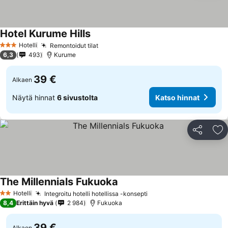
Hotel Kurume Hills
Hotelli
Remontoidut tilat
3 Tähtiluokitus
6,3
493
Kurume
39 €
Alkaen
Näytä hinnat
6 sivustolta
Katso hinnat
Jaa
Li
The Millennials Fukuoka
Hotelli
Integroitu hotelli hotellissa -konsepti
2 Tähtiluokitus
8,4
Erittäin hyvä
2 984
Fukuoka
39 €
Alkaen