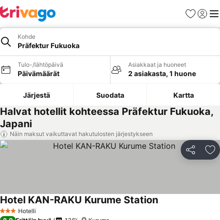
Suosikit
Kirjaud
Val
Kohde
Präfektur Fukuoka
Tulo-/lähtöpäivä
Asiakkaat ja huoneet
Päivämäärät
2 asiakasta, 1 huone
Järjestä
Suodata
Kartta
Halvat hotellit kohteessa Präfektur Fukuoka,
Japani
Näin maksut vaikuttavat hakutulosten järjestykseen
Jaa
Li
Hotel KAN-RAKU Kurume Station
Hotelli
3 Tähtiluokitus