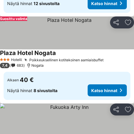
Näytä hinnat
12 sivustolta
Katso hinnat
Suosittu valinta
Jaa
Li
Plaza Hotel Nogata
Hotelli
Poikkeuksellinen kotitekoinen aamiaisbuffet
3 Tähtiluokitus
7,4
683
Nogata
40 €
Alkaen
Näytä hinnat
8 sivustolta
Katso hinnat
Jaa
Li