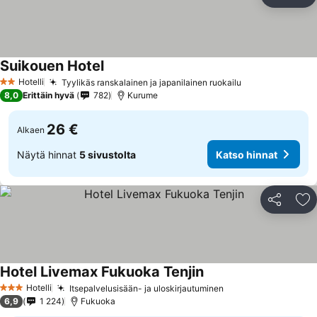
Jaa
Li
Suikouen Hotel
Hotelli
Tyylikäs ranskalainen ja japanilainen ruokailu
2 Tähtiluokitus
8,0
Erittäin hyvä
782
Kurume
26 €
Alkaen
Näytä hinnat
5 sivustolta
Katso hinnat
Jaa
Li
Hotel Livemax Fukuoka Tenjin
Hotelli
Itsepalvelusisään- ja uloskirjautuminen
3 Tähtiluokitus
6,9
1 224
Fukuoka