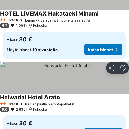
HOTEL LiVEMAX Hakataeki Minami
Hotelli
Lemmikkiystävällisiä huoneita saatavilla
2 Tähtiluokitus
6,7
1 054
Fukuoka
30 €
Alkaen
Näytä hinnat
10 sivustolta
Katso hinnat
Jaa
Li
Heiwadai Hotel Arato
Hotelli
Paikan päällä hierontapalvelut
2 Tähtiluokitus
6,6
2 835
Fukuoka
30 €
Alkaen