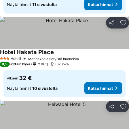
Näytä hinnat
11 sivustolta
Katso hinnat
Jaa
Li
Hotel Hakata Place
Hotelli
Merinäköala tietyistä huoneista
3 Tähtiluokitus
8,3
Erittäin hyvä
2 061
Fukuoka
32 €
Alkaen
Näytä hinnat
10 sivustolta
Katso hinnat
Jaa
Li