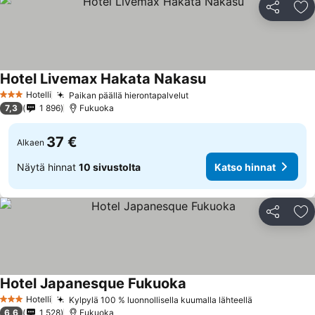
Jaa
Li
Hotel Livemax Hakata Nakasu
Hotelli
Paikan päällä hierontapalvelut
3 Tähtiluokitus
7,3
1 896
Fukuoka
37 €
Alkaen
Näytä hinnat
10 sivustolta
Katso hinnat
Jaa
Li
Hotel Japanesque Fukuoka
Hotelli
Kylpylä 100 % luonnollisella kuumalla lähteellä
3 Tähtiluokitus
6,6
1 528
Fukuoka