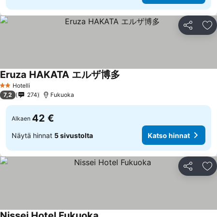
Jaa
Li
Eruza HAKATA エルザ博多
Hotelli
2 Tähtiluokitus
7,2
274
Fukuoka
42 €
Alkaen
Näytä hinnat
5 sivustolta
Katso hinnat
Jaa
Li
Nissei Hotel Fukuoka