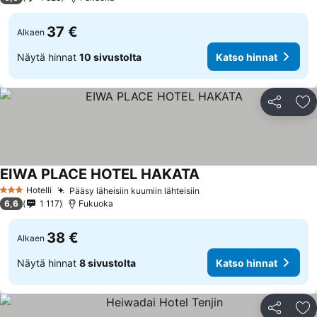
37 €
Alkaen
Näytä hinnat
10 sivustolta
Katso hinnat
Jaa
Li
EIWA PLACE HOTEL HAKATA
Hotelli
Pääsy läheisiin kuumiin lähteisiin
3 Tähtiluokitus
6,6
1 117
Fukuoka
38 €
Alkaen
Näytä hinnat
8 sivustolta
Katso hinnat
Jaa
Li