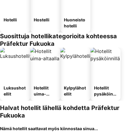
Hotelli
Hostelli
Huoneisto
hotelli
Suosittuja hotellikategorioita kohteessa
Präfektur Fukuoka
Luksushot
Hotellit
Kylpylähot
Hotellit
ellit
uima-
ellit
pysäköinni
altaalla
llä
Halvat hotellit lähellä kohdetta Präfektur
Fukuoka
Nämä hotellit saattavat myös kiinnostaa sinua...