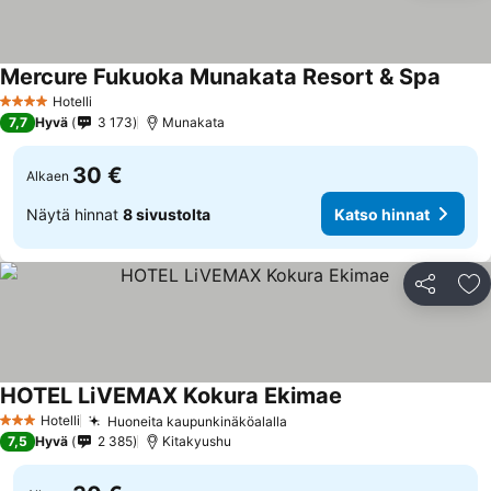
Mercure Fukuoka Munakata Resort & Spa
Hotelli
4 Tähtiluokitus
7,7
Hyvä
3 173
Munakata
30 €
Alkaen
Näytä hinnat
8 sivustolta
Katso hinnat
Jaa
Li
HOTEL LiVEMAX Kokura Ekimae
Hotelli
Huoneita kaupunkinäköalalla
3 Tähtiluokitus
7,5
Hyvä
2 385
Kitakyushu