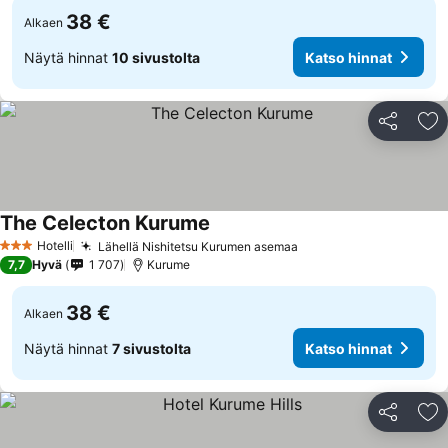
38 €
Alkaen
Näytä hinnat
10 sivustolta
Katso hinnat
Jaa
Li
The Celecton Kurume
Hotelli
Lähellä Nishitetsu Kurumen asemaa
3 Tähtiluokitus
7,7
Hyvä
1 707
Kurume
38 €
Alkaen
Näytä hinnat
7 sivustolta
Katso hinnat
Jaa
Li