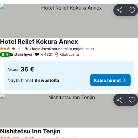
Jaa
Li
Hotel Relief Kokura Annex
Hotelli
Huolellisesti suunnitellut majoitustilat
3 Tähtiluokitus
8,4
Erittäin hyvä
4 432
Kitakyushu
36 €
Alkaen
Näytä hinnat
9 sivustolta
Katso hinnat
Jaa
Li
Nishitetsu Inn Tenjin