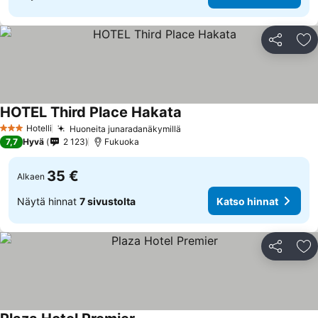
Jaa
Li
HOTEL Third Place Hakata
Hotelli
Huoneita junaradanäkymillä
3 Tähtiluokitus
7,7
Hyvä
2 123
Fukuoka
35 €
Alkaen
Näytä hinnat
7 sivustolta
Katso hinnat
Jaa
Li