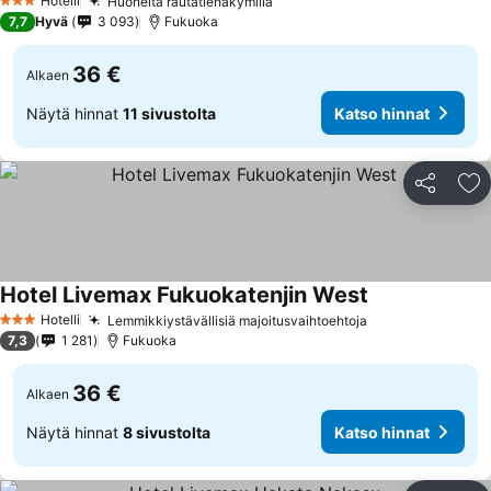
Hotelli
Huoneita rautatienäkymillä
3 Tähtiluokitus
7,7
Hyvä
3 093
Fukuoka
36 €
Alkaen
Näytä hinnat
11 sivustolta
Katso hinnat
Jaa
Li
Hotel Livemax Fukuokatenjin West
Hotelli
Lemmikkiystävällisiä majoitusvaihtoehtoja
3 Tähtiluokitus
7,3
1 281
Fukuoka
36 €
Alkaen
Näytä hinnat
8 sivustolta
Katso hinnat