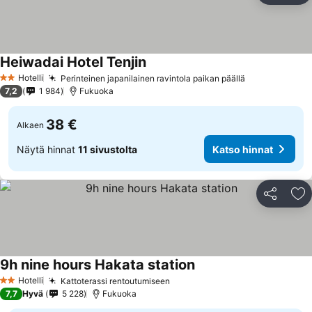
Heiwadai Hotel Tenjin
Hotelli
Perinteinen japanilainen ravintola paikan päällä
2 Tähtiluokitus
7,2
1 984
Fukuoka
38 €
Alkaen
Näytä hinnat
11 sivustolta
Katso hinnat
Jaa
Li
9h nine hours Hakata station
Hotelli
Kattoterassi rentoutumiseen
2 Tähtiluokitus
7,7
Hyvä
5 228
Fukuoka