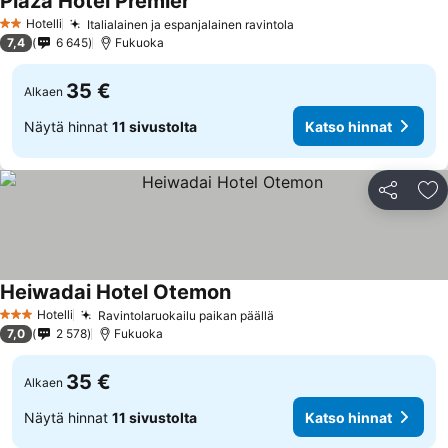
Plaza Hotel Premier
Hotelli
Italialainen ja espanjalainen ravintola
2 Tähtiluokitus
7,4
6 645
Fukuoka
35 €
Alkaen
Näytä hinnat
11 sivustolta
Katso hinnat
Jaa
Li
Heiwadai Hotel Otemon
Hotelli
Ravintolaruokailu paikan päällä
3 Tähtiluokitus
7,0
2 578
Fukuoka
35 €
Alkaen
Näytä hinnat
11 sivustolta
Katso hinnat