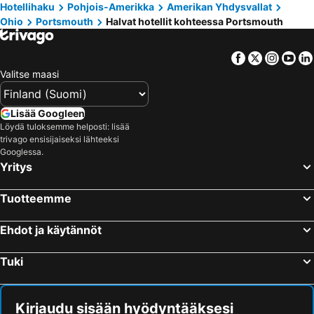
Hotellihaku
Pohjois-Amerikka
Amerikan Yhdysvallat
Ohio
Portsmouth
Halvat hotellit kohteessa Portsmouth
Facebook
Twitter
Insta
Yo
Valitse maasi
Lisää Googleen
Löydä tuloksemme helposti: lisää
trivago ensisijaiseksi lähteeksi
Googlessa.
Yritys
Tuotteemme
Ehdot ja käytännöt
Tuki
Kirjaudu sisään hyödyntääksesi