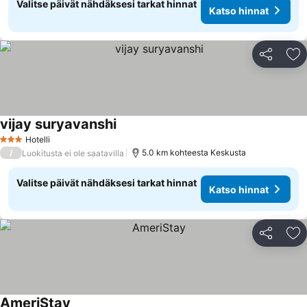
Valitse päivät nähdäksesi tarkat hinnat
Katso hinnat
Jaa
Li
vijay suryavanshi
Katso hinnat
Hotelli
3 Tähtiluokitus
/
5.0 km kohteesta Keskusta
Luokitusta ei ole saatavilla
Valitse päivät nähdäksesi tarkat hinnat
Katso hinnat
Jaa
Li
AmeriStay