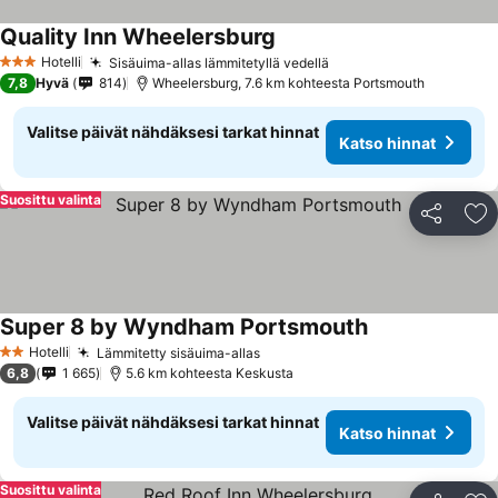
Quality Inn Wheelersburg
Katso hinnat
Hotelli
Sisäuima-allas lämmitetyllä vedellä
Katso hinnat
3 Tähtiluokitus
7,8
Hyvä
814
Wheelersburg, 7.6 km kohteesta Portsmouth
Valitse päivät nähdäksesi tarkat hinnat
Katso hinnat
Suosittu valinta
Jaa
Li
Super 8 by Wyndham Portsmouth
Katso hinnat
Hotelli
Lämmitetty sisäuima-allas
Katso hinnat
2 Tähtiluokitus
6,8
1 665
5.6 km kohteesta Keskusta
Valitse päivät nähdäksesi tarkat hinnat
Katso hinnat
Suosittu valinta