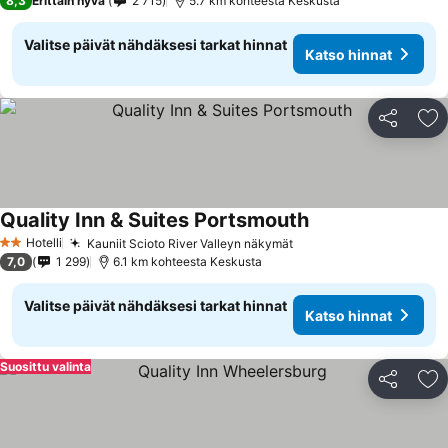
8,3
Erittäin hyvä
2 715
5.7 km kohteesta Keskusta
Valitse päivät nähdäksesi tarkat hinnat
Katso hinnat
Jaa
Li
Quality Inn & Suites Portsmouth
Katso hinnat
Hotelli
Kauniit Scioto River Valleyn näkymät
Katso hinnat
2 Tähtiluokitus
7,0
1 299
6.1 km kohteesta Keskusta
Valitse päivät nähdäksesi tarkat hinnat
Katso hinnat
Suosittu valinta
Jaa
Li