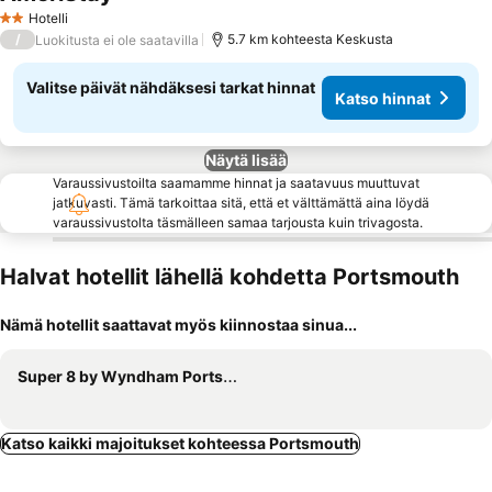
Katso hinnat
Hotelli
2 Tähtiluokitus
/
5.7 km kohteesta Keskusta
Luokitusta ei ole saatavilla
Valitse päivät nähdäksesi tarkat hinnat
Katso hinnat
Näytä lisää
Varaussivustoilta saamamme hinnat ja saatavuus muuttuvat
jatkuvasti. Tämä tarkoittaa sitä, että et välttämättä aina löydä
varaussivustolta täsmälleen samaa tarjousta kuin trivagosta.
Halvat hotellit lähellä kohdetta Portsmouth
Nämä hotellit saattavat myös kiinnostaa sinua...
Super 8 by Wyndham Portsmouth
Katso kaikki majoitukset kohteessa Portsmouth