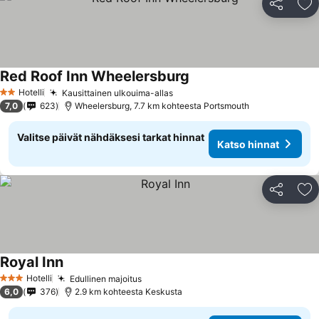
Jaa
Li
Red Roof Inn Wheelersburg
Katso hinnat
Hotelli
Kausittainen ulkouima-allas
Katso hinnat
2 Tähtiluokitus
7,0
623
Wheelersburg, 7.7 km kohteesta Portsmouth
Valitse päivät nähdäksesi tarkat hinnat
Katso hinnat
Jaa
Li
Royal Inn
Katso hinnat
Hotelli
Edullinen majoitus
Katso hinnat
3 Tähtiluokitus
6,0
376
2.9 km kohteesta Keskusta