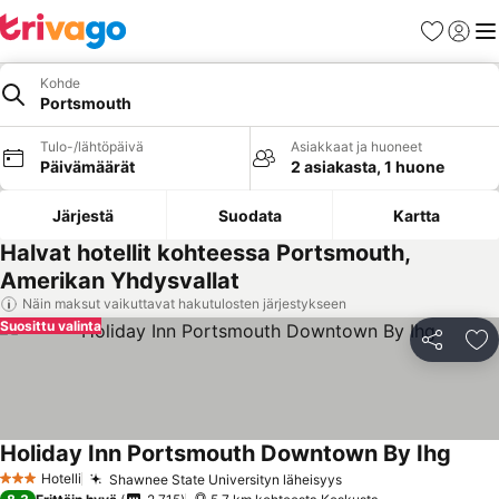
Suosikit
Kirjaud
Val
Kohde
Portsmouth
Tulo-/lähtöpäivä
Asiakkaat ja huoneet
Päivämäärät
2 asiakasta, 1 huone
Järjestä
Suodata
Kartta
Halvat hotellit kohteessa Portsmouth,
Amerikan Yhdysvallat
Näin maksut vaikuttavat hakutulosten järjestykseen
Suosittu valinta
Jaa
Li
Holiday Inn Portsmouth Downtown By Ihg
Katso
Hotelli
Shawnee State Universityn läheisyys
Katso hinnat
3 Tähtiluokitus