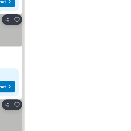
nat
Lisää suosikkeihin
Jaa
nat
Lisää suosikkeihin
Jaa