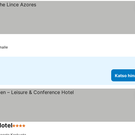
nalle
Katso hin
Hotel
4 Tähtiluokitus
teesta Keskusta