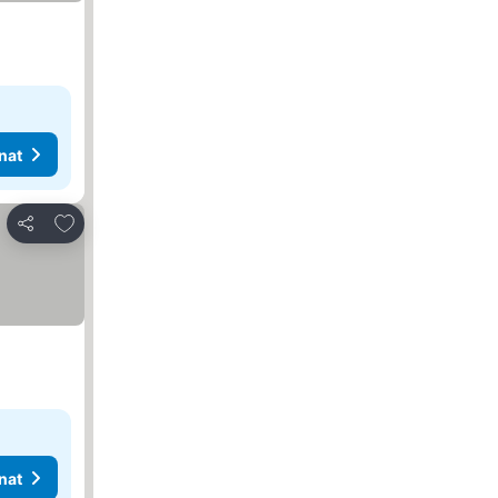
nat
Lisää suosikkeihin
Jaa
nat