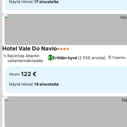
Näytä hinnat
17 sivustolta
Hotel Vale Do Navio
4 Tähtiluokitus
Ravintola Atlantin
Erittäin hyvä
(2 556 arviota)
8,1
Capelas,
valtamerinäköalalla
122 €
Alkaen
Näytä hinnat
14 sivustolta