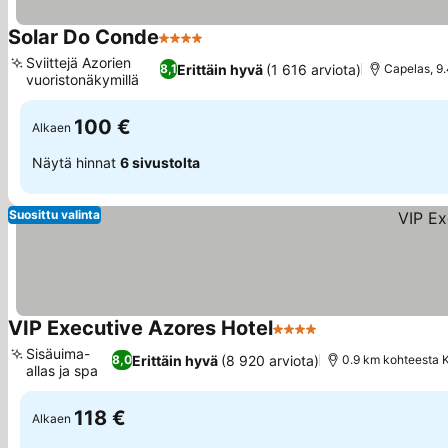
Solar Do Conde
4 Tähtiluokitus
Sviittejä Azorien
Erittäin hyvä
(1 616 arviota)
8,1
Capelas, 9
vuoristonäkymillä
100 €
Alkaen
Näytä hinnat
6 sivustolta
Suosittu valinta
VIP Executive Azores Hotel
4 Tähtiluokitus
Sisäuima-
Erittäin hyvä
(8 920 arviota)
8,0
0.9 km kohteesta 
allas ja spa
118 €
Alkaen