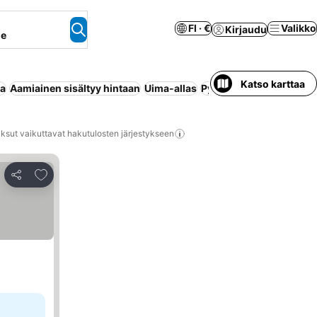
FI · €
Valikko
Kirjaudu
ne
Katso karttaa
aa
Aamiainen sisältyy hintaan
Uima-allas
Pysäköinti
Puolihoito
M
ksut vaikuttavat hakutulosten järjestykseen
Lisää suosikkeihin
Jaa