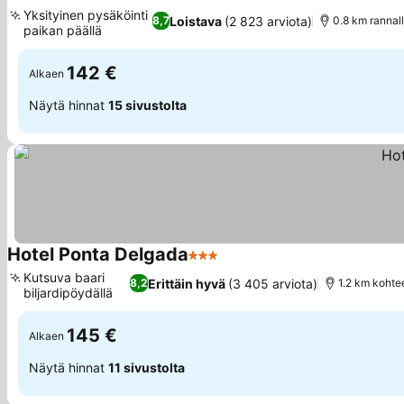
3 Tähtiluokitus
Yksityinen pysäköinti
Loistava
(2 823 arviota)
8,7
0.8 km rannal
paikan päällä
142 €
Alkaen
Näytä hinnat
15 sivustolta
Hotel Ponta Delgada
3 Tähtiluokitus
Kutsuva baari
Erittäin hyvä
(3 405 arviota)
8,2
1.2 km kohte
biljardipöydällä
145 €
Alkaen
Näytä hinnat
11 sivustolta