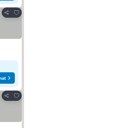
Lisää suosikkeihin
Jaa
nat
Lisää suosikkeihin
Jaa