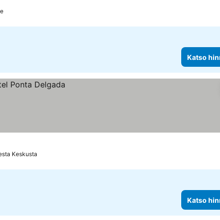
le
Katso hin
esta Keskusta
Katso hin