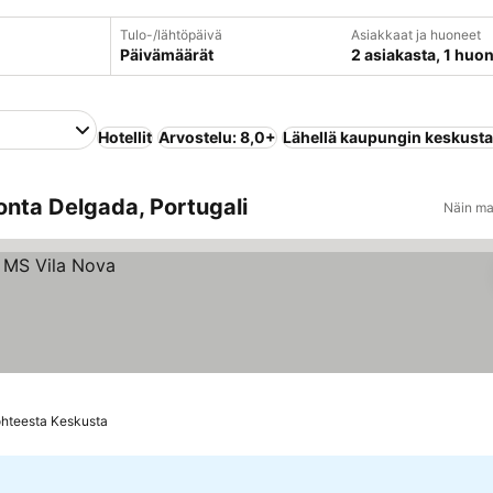
Tulo-/lähtöpäivä
Asiakkaat ja huoneet
Päivämäärät
2 asiakasta, 1 huo
Hotellit
Arvostelu: 8,0+
Lähellä kaupungin keskust
onta Delgada, Portugali
Näin ma
ohteesta Keskusta