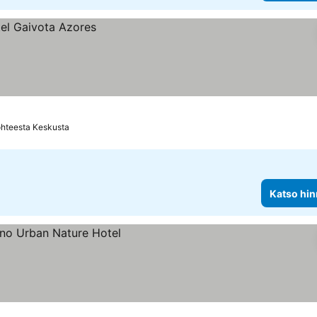
ohteesta Keskusta
Katso hin