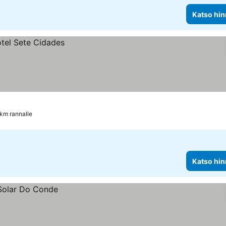
Katso hin
 km rannalle
Katso hin