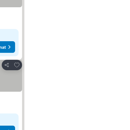
nat
Lisää suosikkeihin
Jaa