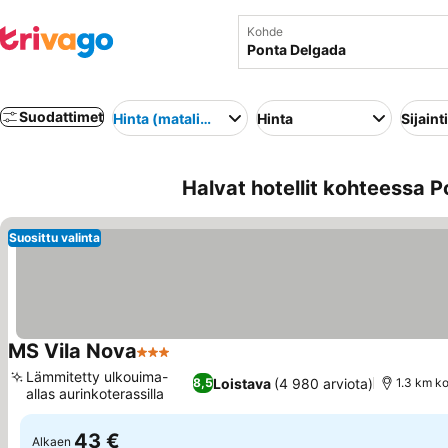
Kohde
Suodattimet
Hinta (matalimmasta korkeimpaan)
Hinta
Sijainti
Halvat hotellit kohteessa P
Suosittu valinta
MS Vila Nova
3 Tähtiluokitus
Lämmitetty ulkouima-
Loistava
(4 980 arviota)
8,5
1.3 km k
allas aurinkoterassilla
43 €
Alkaen