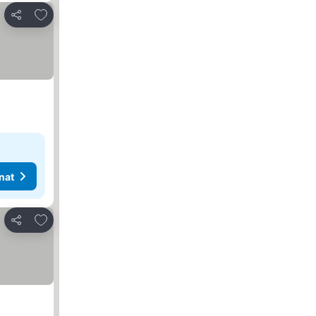
Lisää suosikkeihin
Jaa
nat
Lisää suosikkeihin
Jaa