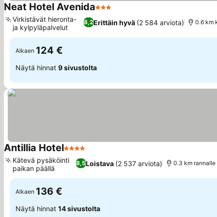
Neat Hotel Avenida
3 Tähtiluokitus
Virkistävät hieronta-
Erittäin hyvä
(2 584 arviota)
8,2
0.6 km 
ja kylpyläpalvelut
124 €
Alkaen
Näytä hinnat
9 sivustolta
Antillia Hotel
4 Tähtiluokitus
Kätevä pysäköinti
Loistava
(2 537 arviota)
8,5
0.3 km rannalle
paikan päällä
136 €
Alkaen
Näytä hinnat
14 sivustolta