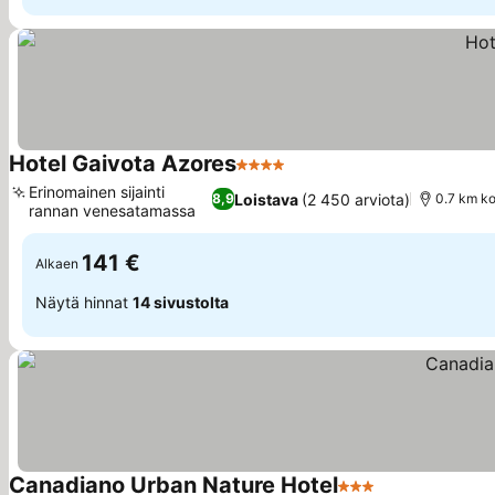
Hotel Gaivota Azores
4 Tähtiluokitus
Erinomainen sijainti
Loistava
(2 450 arviota)
8,9
0.7 km k
rannan venesatamassa
141 €
Alkaen
Näytä hinnat
14 sivustolta
Canadiano Urban Nature Hotel