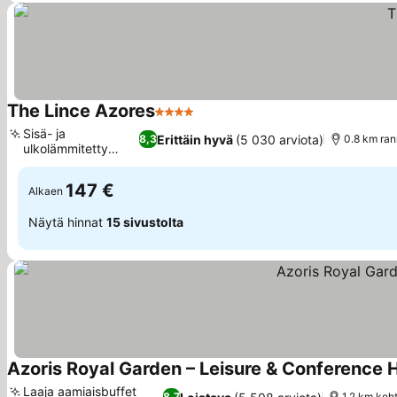
The Lince Azores
4 Tähtiluokitus
Sisä- ja
Erittäin hyvä
(5 030 arviota)
8,3
0.8 km ran
ulkolämmitetty
uima-allas
147 €
Alkaen
Näytä hinnat
15 sivustolta
Azoris Royal Garden – Leisure & Conference 
Laaja aamiaisbuffet
8,7
1.2 km koh