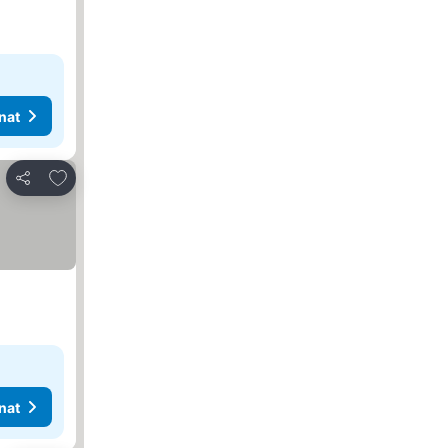
nat
Lisää suosikkeihin
Jaa
nat