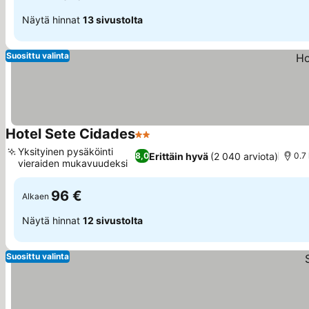
Näytä hinnat
13 sivustolta
Suosittu valinta
Hotel Sete Cidades
2 Tähtiluokitus
Yksityinen pysäköinti
Erittäin hyvä
(2 040 arviota)
8,0
0.7
vieraiden mukavuudeksi
96 €
Alkaen
Näytä hinnat
12 sivustolta
Suosittu valinta