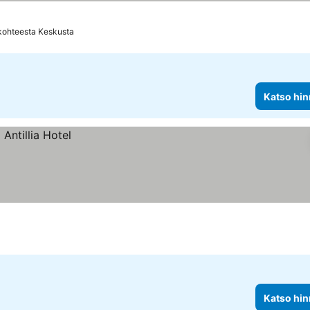
kohteesta Keskusta
Katso hin
Katso hin