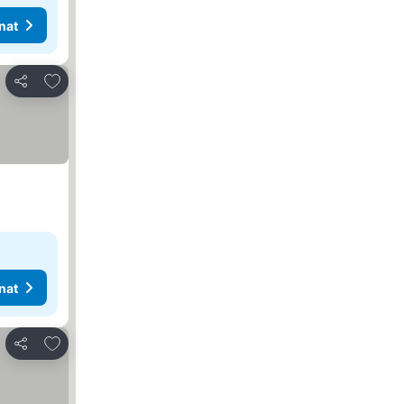
nat
Lisää suosikkeihin
Jaa
nat
Lisää suosikkeihin
Jaa