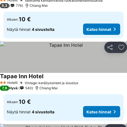
Hotelli
Valikoima kansainvälisiä ruokailumahdollisuuksia
2 Tähtiluokitus
5,2
774
Chiang Mai
10 €
Alkaen
Näytä hinnat
4 sivustolta
Katso hinnat
Jaa
Li
Tapae Inn Hotel
Hotelli
Vintage-keräilyesineet ja sisustus
2 Tähtiluokitus
7,9
Hyvä
540
Chiang Mai
10 €
Alkaen
Näytä hinnat
4 sivustolta
Katso hinnat