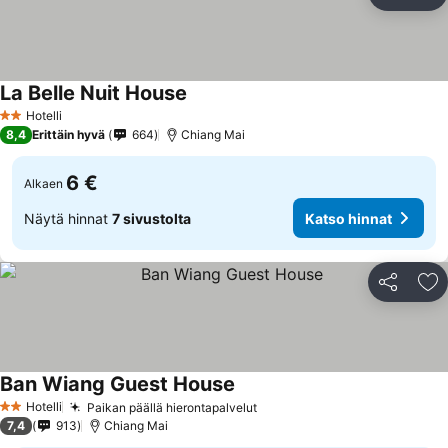
Jaa
Li
La Belle Nuit House
Hotelli
2 Tähtiluokitus
8,4
Erittäin hyvä
664
Chiang Mai
6 €
Alkaen
Näytä hinnat
7 sivustolta
Katso hinnat
Jaa
Li
Ban Wiang Guest House
Hotelli
Paikan päällä hierontapalvelut
2 Tähtiluokitus
7,4
913
Chiang Mai