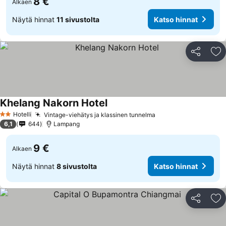
8 €
Alkaen
Näytä hinnat
11 sivustolta
Katso hinnat
Jaa
Li
Khelang Nakorn Hotel
Hotelli
Vintage-viehätys ja klassinen tunnelma
2 Tähtiluokitus
6,1
644
Lampang
9 €
Alkaen
Näytä hinnat
8 sivustolta
Katso hinnat
Jaa
Li