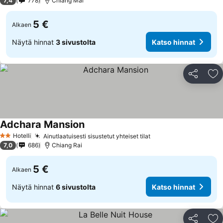
7,4
778
Chiang Mai
5 €
Alkaen
Näytä hinnat
3 sivustolta
Katso hinnat
Jaa
Li
Adchara Mansion
Hotelli
Ainutlaatuisesti sisustetut yhteiset tilat
2 Tähtiluokitus
7,0
686
Chiang Rai
5 €
Alkaen
Näytä hinnat
6 sivustolta
Katso hinnat