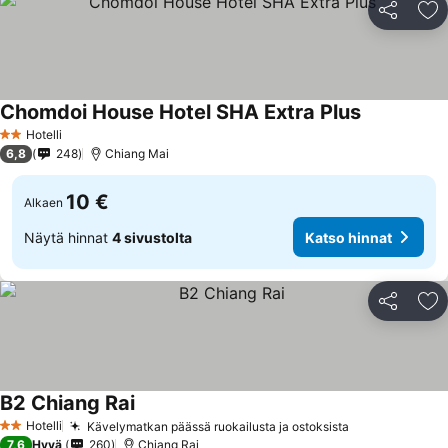
Jaa
Li
Chomdoi House Hotel SHA Extra Plus
Hotelli
2 Tähtiluokitus
6,8
248
Chiang Mai
10 €
Alkaen
Näytä hinnat
4 sivustolta
Katso hinnat
Jaa
Li
B2 Chiang Rai
Hotelli
Kävelymatkan päässä ruokailusta ja ostoksista
2 Tähtiluokitus
7,6
Hyvä
260
Chiang Rai