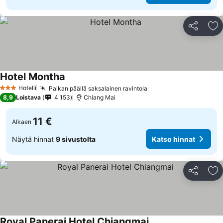
Jaa
Li
Hotel Montha
Hotelli
Paikan päällä saksalainen ravintola
3 Tähtiluokitus
8,9
Loistava
4 153
Chiang Mai
11 €
Alkaen
Näytä hinnat
9 sivustolta
Katso hinnat
Jaa
Li
Royal Panerai Hotel Chiangmai