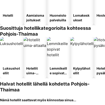
Hotelli
Aamiaisma
Huoneisto
Lomakesk
Hoste
joitukset
palveluilla
ukset
Suosittuja hotellikategorioita kohteessa
Pohjois-Thaimaa
Luksushot
Hotellit
Lemmikeill
Kylpylähot
Hotel
ellit
uima-
e sopivat
ellit
pysä
altaalla
hotellit
llä
Halvat hotellit lähellä kohdetta Pohjois-
Thaimaa
Nämä hotellit saattavat myös kiinnostaa sinua...