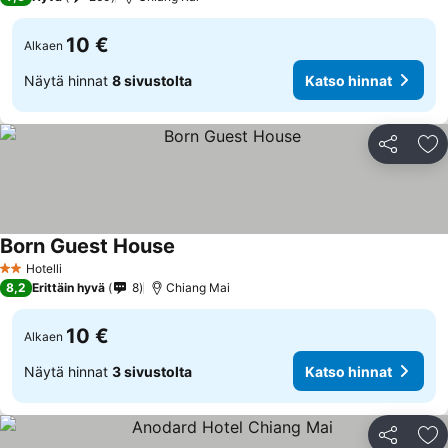
10 €
Alkaen
Näytä hinnat
8 sivustolta
Katso hinnat
Jaa
Li
Born Guest House
Hotelli
2 Tähtiluokitus
8,2
Erittäin hyvä
8
Chiang Mai
10 €
Alkaen
Näytä hinnat
3 sivustolta
Katso hinnat
Jaa
Li