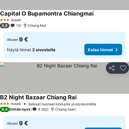
Capital O Bupamontra Chiangmai
Hotelli
3 Tähtiluokitus
5,8
12
Chiang Mai
9 €
Alkaen
Näytä hinnat
2 sivustolta
Katso hinnat
Jaa
Li
B2 Night Bazaar Chiang Rai
Hotelli
Selkeät huoneet kirkkailla yksityiskohdilla
3 Tähtiluokitus
8,4
Erittäin hyvä
4 262
Chiang Saen
9 €
Alkaen