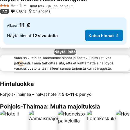
Hotelli
Omat retki- ja lippupalvelut
3 Tähtiluokitus
7,2
6 861
Chiang Mai
11 €
Alkaen
Näytä hinnat
12 sivustolta
Katso hinnat
Näytä lisää
Varaussivustoilta saamamme hinnat ja saatavuus muuttuvat
jatkuvasti. Tämä tarkoittaa sitä, että et välttämättä aina löydä
varaussivustolta täsmälleen samaa tarjousta kuin trivagosta.
Hintaluokka
Pohjois-Thaimaa – halvat hotellit
‎5 €
–
‎11 €
per yö.
Pohjois-Thaimaa: Muita majoituksia