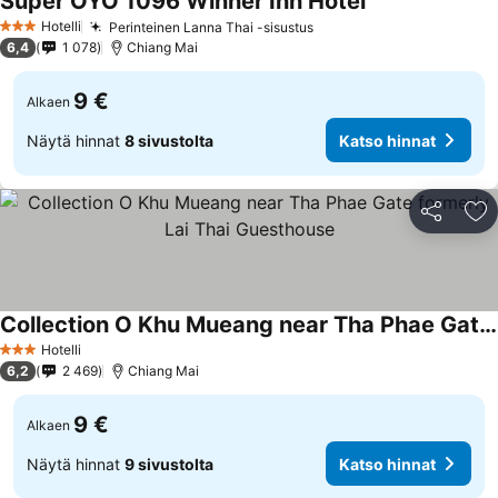
Super OYO 1096 Winner Inn Hotel
Hotelli
Perinteinen Lanna Thai -sisustus
3 Tähtiluokitus
6,4
1 078
Chiang Mai
9 €
Alkaen
Näytä hinnat
8 sivustolta
Katso hinnat
Jaa
Li
Collection O Khu Mueang near Tha Phae Gate formerly Lai Thai Guesthouse
Hotelli
3 Tähtiluokitus
6,2
2 469
Chiang Mai
9 €
Alkaen
Näytä hinnat
9 sivustolta
Katso hinnat