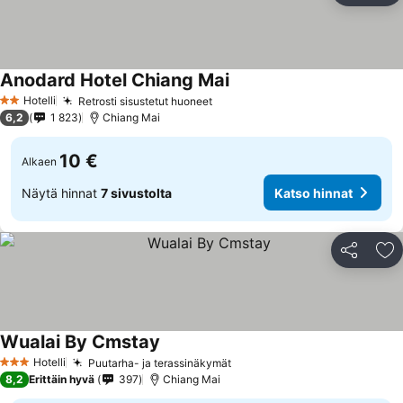
Anodard Hotel Chiang Mai
Hotelli
Retrosti sisustetut huoneet
2 Tähtiluokitus
6,2
1 823
Chiang Mai
10 €
Alkaen
Näytä hinnat
7 sivustolta
Katso hinnat
Jaa
Li
Wualai By Cmstay
Hotelli
Puutarha- ja terassinäkymät
3 Tähtiluokitus
8,2
Erittäin hyvä
397
Chiang Mai