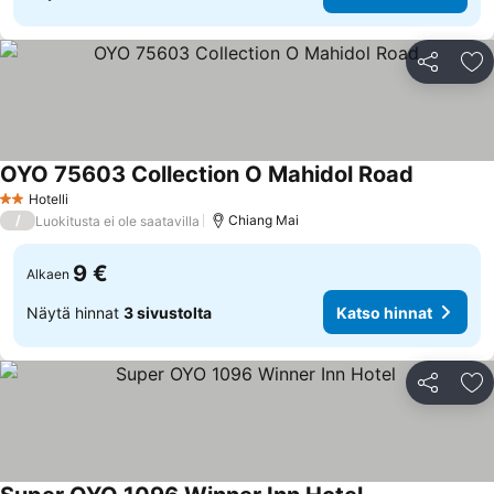
Jaa
Li
OYO 75603 Collection O Mahidol Road
Hotelli
2 Tähtiluokitus
/
Chiang Mai
Luokitusta ei ole saatavilla
9 €
Alkaen
Näytä hinnat
3 sivustolta
Katso hinnat
Jaa
Li