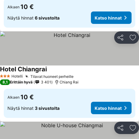
10 €
Alkaen
Näytä hinnat
6 sivustolta
Katso hinnat
Jaa
Li
Hotel Chiangrai
Hotelli
Tilavat huoneet perheille
3 Tähtiluokitus
8,1
Erittäin hyvä
3 401
Chiang Rai
10 €
Alkaen
Näytä hinnat
3 sivustolta
Katso hinnat
Jaa
Li