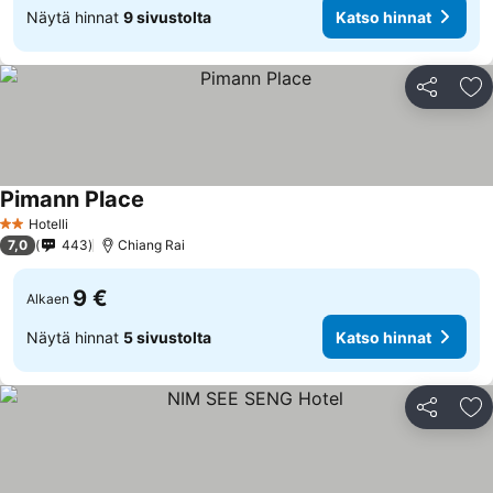
Näytä hinnat
9 sivustolta
Katso hinnat
Jaa
Li
Pimann Place
Hotelli
2 Tähtiluokitus
7,0
443
Chiang Rai
9 €
Alkaen
Näytä hinnat
5 sivustolta
Katso hinnat
Jaa
Li