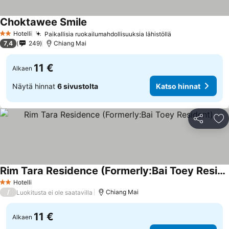
Choktawee Smile
Hotelli
Paikallisia ruokailumahdollisuuksia lähistöllä
2 Tähtiluokitus
7,4
249
Chiang Mai
11 €
Alkaen
Näytä hinnat
6 sivustolta
Katso hinnat
Jaa
Li
Rim Tara Residence (Formerly:Bai Toey Resident)
Hotelli
2 Tähtiluokitus
/
Chiang Mai
Luokitusta ei ole saatavilla
11 €
Alkaen