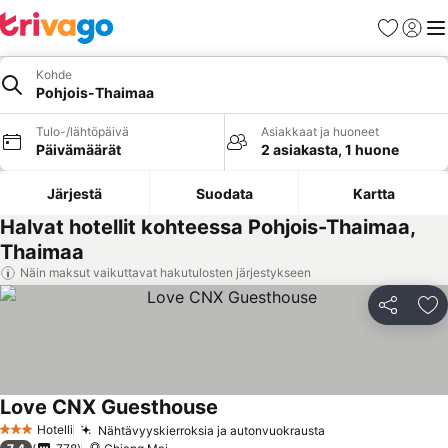
Suosikit
Kirjaud
Val
Kohde
Pohjois-Thaimaa
Tulo-/lähtöpäivä
Asiakkaat ja huoneet
Päivämäärät
2 asiakasta, 1 huone
Järjestä
Suodata
Kartta
Halvat hotellit kohteessa Pohjois-Thaimaa,
Thaimaa
Näin maksut vaikuttavat hakutulosten järjestykseen
Jaa
Li
Love CNX Guesthouse
Hotelli
Nähtävyyskierroksia ja autonvuokrausta
3 Tähtiluokitus