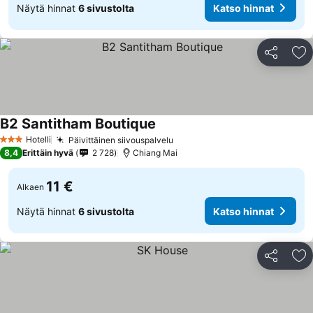
Näytä hinnat
6 sivustolta
Katso hinnat
Jaa
Li
B2 Santitham Boutique
Hotelli
Päivittäinen siivouspalvelu
3 Tähtiluokitus
8,4
Erittäin hyvä
2 728
Chiang Mai
11 €
Alkaen
Näytä hinnat
6 sivustolta
Katso hinnat
Jaa
Li