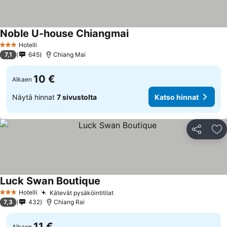
Noble U-house Chiangmai
Hotelli
3 Tähtiluokitus
7,1
645
Chiang Mai
10 €
Alkaen
Näytä hinnat
7 sivustolta
Katso hinnat
Jaa
Li
Luck Swan Boutique
Hotelli
Kätevät pysäköintitilat
3 Tähtiluokitus
7,3
432
Chiang Rai
11 €
Alkaen