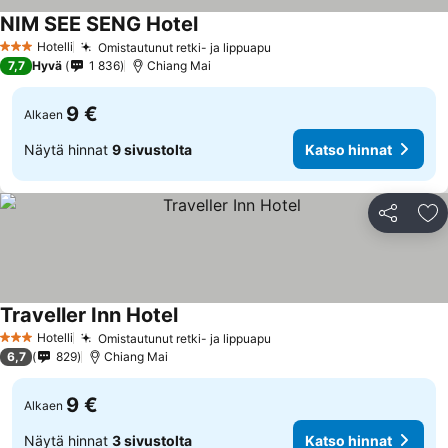
NIM SEE SENG Hotel
Hotelli
Omistautunut retki- ja lippuapu
3 Tähtiluokitus
7,7
Hyvä
1 836
Chiang Mai
9 €
Alkaen
Näytä hinnat
9 sivustolta
Katso hinnat
Jaa
Li
Traveller Inn Hotel
Hotelli
Omistautunut retki- ja lippuapu
3 Tähtiluokitus
6,7
829
Chiang Mai
9 €
Alkaen
Näytä hinnat
3 sivustolta
Katso hinnat