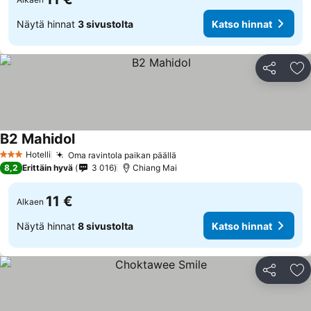
Näytä hinnat
3 sivustolta
Katso hinnat
Jaa
Li
B2 Mahidol
Hotelli
Oma ravintola paikan päällä
3 Tähtiluokitus
8,2
Erittäin hyvä
3 016
Chiang Mai
11 €
Alkaen
Näytä hinnat
8 sivustolta
Katso hinnat
Jaa
Li