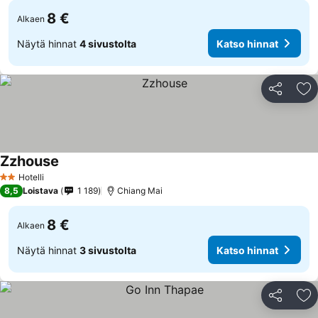
8 €
Alkaen
Näytä hinnat
4 sivustolta
Katso hinnat
Jaa
Li
Zzhouse
Hotelli
2 Tähtiluokitus
8,5
Loistava
1 189
Chiang Mai
8 €
Alkaen
Näytä hinnat
3 sivustolta
Katso hinnat
Jaa
Li