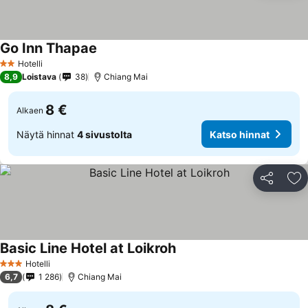
Go Inn Thapae
Hotelli
2 Tähtiluokitus
8,9
Loistava
38
Chiang Mai
8 €
Alkaen
Näytä hinnat
4 sivustolta
Katso hinnat
Jaa
Li
Basic Line Hotel at Loikroh
Hotelli
3 Tähtiluokitus
6,7
1 286
Chiang Mai