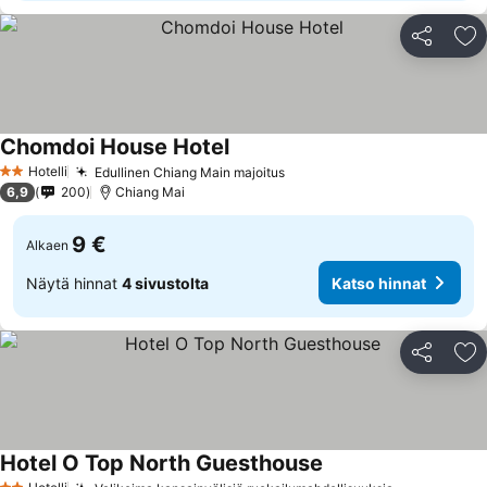
Jaa
Li
Chomdoi House Hotel
Hotelli
Edullinen Chiang Main majoitus
2 Tähtiluokitus
6,9
200
Chiang Mai
9 €
Alkaen
Näytä hinnat
4 sivustolta
Katso hinnat
Jaa
Li
Hotel O Top North Guesthouse