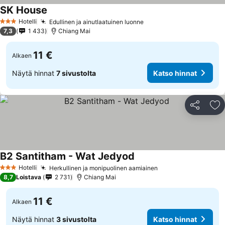
SK House
Hotelli
Edullinen ja ainutlaatuinen luonne
3 Tähtiluokitus
7,3
1 433
Chiang Mai
11 €
Alkaen
Näytä hinnat
7 sivustolta
Katso hinnat
Jaa
Li
B2 Santitham - Wat Jedyod
Hotelli
Herkullinen ja monipuolinen aamiainen
3 Tähtiluokitus
8,7
Loistava
2 731
Chiang Mai
11 €
Alkaen
Näytä hinnat
3 sivustolta
Katso hinnat