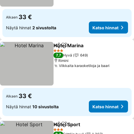
33 €
Alkaen
Näytä hinnat
2 sivustolta
Katso hinnat
Hotel Marina
Jaa
Lisää suosikkeihin
3 Tähtiluokitus
7,7
Hyvä
649
Rimini
Vilkkaita karaoketiloja ja baari
33 €
Alkaen
Näytä hinnat
10 sivustolta
Katso hinnat
Hotel Sport
Jaa
Lisää suosikkeihin
3 Tähtiluokitus