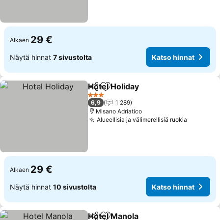
29 €
Alkaen
Näytä hinnat
7 sivustolta
Katso hinnat
Hotel Holiday
Jaa
Lisää suosikkeihin
3 Tähtiluokitus
6,9
1 289
Misano Adriatico
Alueellisia ja välimerellisiä ruokia
29 €
Alkaen
Näytä hinnat
10 sivustolta
Katso hinnat
Hotel Manola