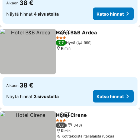
38 €
Alkaen
Näytä hinnat
4 sivustolta
Katso hinnat
Hotel B&B Ardea
Jaa
Lisää suosikkeihin
3 Tähtiluokitus
7,7
Hyvä
999
Rimini
38 €
Alkaen
Näytä hinnat
3 sivustolta
Katso hinnat
Hotel Cirene
Jaa
Lisää suosikkeihin
3 Tähtiluokitus
7,3
348
Rimini
Kotitekoista italialaista ruokaa