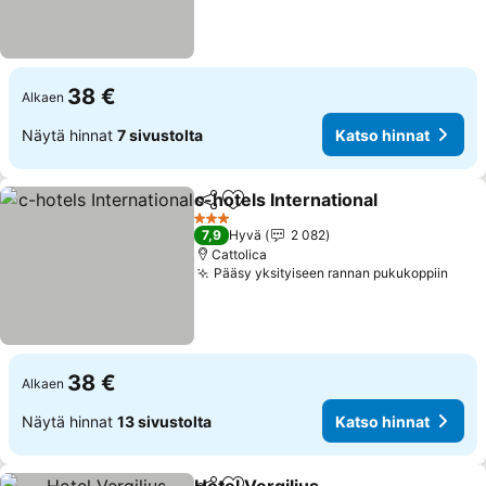
38 €
Alkaen
Näytä hinnat
7 sivustolta
Katso hinnat
c-hotels International
Jaa
Lisää suosikkeihin
3 Tähtiluokitus
7,9
Hyvä
2 082
Cattolica
Pääsy yksityiseen rannan pukukoppiin
38 €
Alkaen
Näytä hinnat
13 sivustolta
Katso hinnat