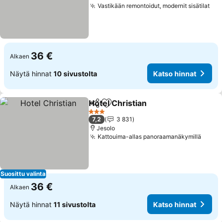
Vastikään remontoidut, modernit sisätilat
36 €
Alkaen
Näytä hinnat
10 sivustolta
Katso hinnat
Hotel Christian
Jaa
Lisää suosikkeihin
3 Tähtiluokitus
7,2
3 831
Jesolo
Kattouima-allas panoraamanäkymillä
Suosittu valinta
36 €
Alkaen
Näytä hinnat
11 sivustolta
Katso hinnat