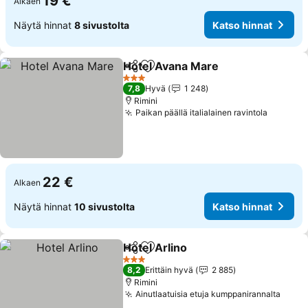
19 €
Alkaen
Näytä hinnat
8 sivustolta
Katso hinnat
Hotel Avana Mare
Jaa
Lisää suosikkeihin
3 Tähtiluokitus
7,8
Hyvä
1 248
Rimini
Paikan päällä italialainen ravintola
22 €
Alkaen
Näytä hinnat
10 sivustolta
Katso hinnat
Hotel Arlino
Jaa
Lisää suosikkeihin
3 Tähtiluokitus
8,2
Erittäin hyvä
2 885
Rimini
Ainutlaatuisia etuja kumppanirannalta