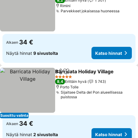
8,2
Erittäin hyvä
1 307
Rimini
Parvekkeet jokaisessa huoneessa
34 €
Alkaen
Näytä hinnat
9 sivustolta
Katso hinnat
Barricata Holiday Village
Jaa
Lisää suosikkeihin
5 Tähtiluokitus
8,4
Erittäin hyvä
5 743
Porto Tolle
Sijaitsee Delta del Pon alueellisessa
puistossa
Suosittu valinta
34 €
Alkaen
Näytä hinnat
2 sivustolta
Katso hinnat