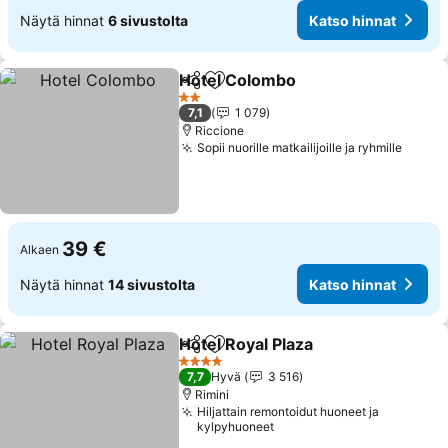
Näytä hinnat
6 sivustolta
Katso hinnat
Hotel Colombo
Jaa
Lisää suosikkeihin
2 Tähtiluokitus
7,1
1 079
Riccione
Sopii nuorille matkailijoille ja ryhmille
39 €
Alkaen
Näytä hinnat
14 sivustolta
Katso hinnat
Hotel Royal Plaza
Jaa
Lisää suosikkeihin
4 Tähtiluokitus
7,7
Hyvä
3 516
Rimini
Hiljattain remontoidut huoneet ja
kylpyhuoneet