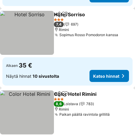
Hotel Sorriso
Jaa
Lisää suosikkeihin
3 Tähtiluokitus
7,4
697
Rimini
Sopimus Rosso Pomodoron kanssa
35 €
Alkaen
Näytä hinnat
10 sivustolta
Katso hinnat
Color Hotel Rimini
Jaa
Lisää suosikkeihin
3 Tähtiluokitus
8,6
Loistava
783
Rimini
Paikan päällä ravintola grillillä