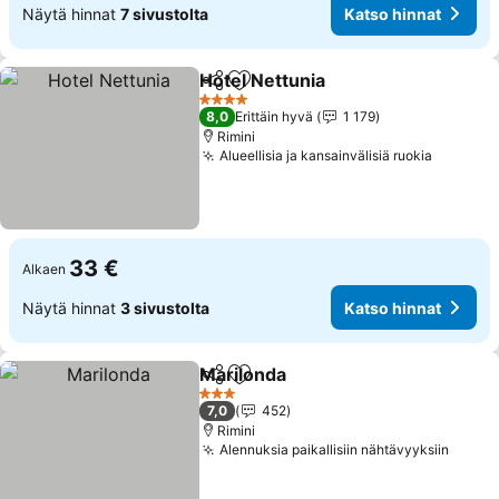
Näytä hinnat
7 sivustolta
Katso hinnat
Hotel Nettunia
Jaa
Lisää suosikkeihin
4 Tähtiluokitus
8,0
Erittäin hyvä
1 179
Rimini
Alueellisia ja kansainvälisiä ruokia
33 €
Alkaen
Näytä hinnat
3 sivustolta
Katso hinnat
Marilonda
Jaa
Lisää suosikkeihin
3 Tähtiluokitus
7,0
452
Rimini
Alennuksia paikallisiin nähtävyyksiin