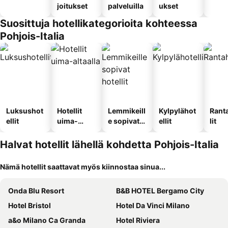
joitukset
palveluilla
ukset
Suosittuja hotellikategorioita kohteessa
Pohjois-Italia
Luksushot
Hotellit
Lemmikeill
Kylpylähot
Rant
ellit
uima-
e sopivat
ellit
lit
altaalla
hotellit
Halvat hotellit lähellä kohdetta Pohjois-Italia
Nämä hotellit saattavat myös kiinnostaa sinua...
Onda Blu Resort
B&B HOTEL Bergamo City
Hotel Bristol
Hotel Da Vinci Milano
a&o Milano Ca Granda
Hotel Riviera