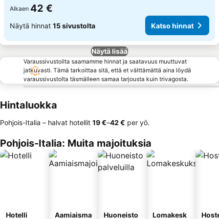
42 €
Alkaen
Näytä hinnat
15 sivustolta
Katso hinnat
Näytä lisää
Varaussivustoilta saamamme hinnat ja saatavuus muuttuvat
jatkuvasti. Tämä tarkoittaa sitä, että et välttämättä aina löydä
varaussivustolta täsmälleen samaa tarjousta kuin trivagosta.
Hintaluokka
Pohjois-Italia – halvat hotellit
‎19 €
–
‎42 €
per yö.
Pohjois-Italia: Muita majoituksia
Hotelli
Aamiaisma
Huoneisto
Lomakesk
Hoste