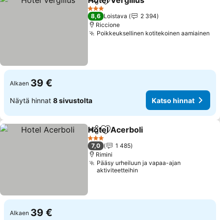
Hotel Vergilius
Jaa
Lisää suosikkeihin
3 Tähtiluokitus
8,6
Loistava
2 394
Riccione
Poikkeuksellinen kotitekoinen aamiainen
39 €
Alkaen
Näytä hinnat
8 sivustolta
Katso hinnat
Hotel Acerboli
Jaa
Lisää suosikkeihin
3 Tähtiluokitus
7,0
1 485
Rimini
Pääsy urheiluun ja vapaa-ajan
aktiviteetteihin
39 €
Alkaen