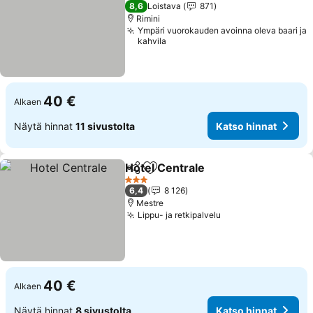
3 Tähtiluokitus
8,6
Loistava
871
Rimini
Ympäri vuorokauden avoinna oleva baari ja
kahvila
40 €
Alkaen
Näytä hinnat
11 sivustolta
Katso hinnat
Hotel Centrale
Jaa
Lisää suosikkeihin
3 Tähtiluokitus
6,4
8 126
Mestre
Lippu- ja retkipalvelu
40 €
Alkaen
Näytä hinnat
8 sivustolta
Katso hinnat