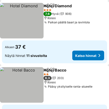
Hotel Diamond
Jaa
Lisää suosikkeihin
3 Tähtiluokitus
7,6
Hyvä
906
Rimini
Paikan päällä baari ja ravintola
37 €
Alkaen
Näytä hinnat
11 sivustolta
Katso hinnat
Hotel Bacco
Jaa
Lisää suosikkeihin
2 Tähtiluokitus
6,3
203
Rimini
Pääsy yksityiselle ranta-alueelle