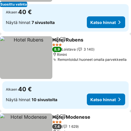
Suosittu valinta
40 €
Alkaen
Näytä hinnat
7 sivustolta
Katso hinnat
Hotel Rubens
Jaa
Lisää suosikkeihin
3 Tähtiluokitus
8,9
Loistava
3 140
Rimini
Remontoidut huoneet omalla parvekkeella
40 €
Alkaen
Näytä hinnat
10 sivustolta
Katso hinnat
Hotel Modenese
Jaa
Lisää suosikkeihin
3 Tähtiluokitus
7,4
1 629