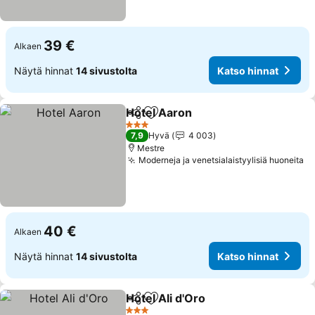
39 €
Alkaen
Näytä hinnat
14 sivustolta
Katso hinnat
Hotel Aaron
Jaa
Lisää suosikkeihin
3 Tähtiluokitus
7,9
Hyvä
4 003
Mestre
Moderneja ja venetsialaistyylisiä huoneita
40 €
Alkaen
Näytä hinnat
14 sivustolta
Katso hinnat
Hotel Ali d'Oro
Jaa
Lisää suosikkeihin