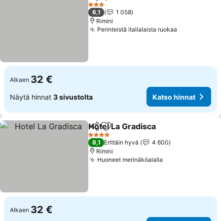
Jaa
Lisää suosikkeihin
3 Tähtiluokitus
6,1
1 058
Rimini
Perinteistä italialaista ruokaa
32 €
Alkaen
Näytä hinnat
3 sivustolta
Katso hinnat
Hotel La Gradisca
Jaa
Lisää suosikkeihin
4 Tähtiluokitus
8,1
Erittäin hyvä
4 600
Rimini
Huoneet merinäköalalla
32 €
Alkaen