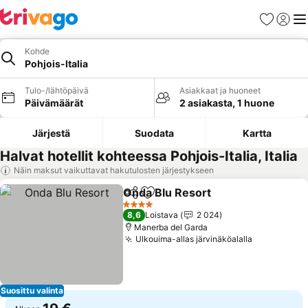
Suosikit
Kirjaud
Val
Kohde
Pohjois-Italia
Tulo-/lähtöpäivä
Asiakkaat ja huoneet
Päivämäärät
2 asiakasta, 1 huone
Järjestä
Suodata
Kartta
Halvat hotellit kohteessa Pohjois-Italia, Italia
Näin maksut vaikuttavat hakutulosten järjestykseen
Onda Blu Resort
Jaa
Lisää suosikkeihin
4 Tähtiluokitus
8,6
Loistava
2 024
Manerba del Garda
Ulkouima-allas järvinäköalalla
Suosittu valinta