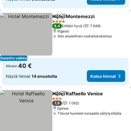
Hotel Montemezzi
Jaa
Lisää suosikkeihin
4 Tähtiluokitus
8,4
Erittäin hyvä
7 648
Vigasio
Aito alueellinen ruokailukokemus
Suosittu valinta
40 €
Alkaen
Näytä hinnat
14 sivustolta
Katso hinnat
Hotel Raffaello Venice
Jaa
Lisää suosikkeihin
3 Tähtiluokitus
7,0
1 062
Spinea
Tilavat huoneet runsaalla säilytystilalla