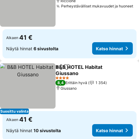
Riccione
Perheystävälliset mukavuudet ja huoneet
41 €
Alkaen
Näytä hinnat
6 sivustolta
Katso hinnat
B&B HOTEL Habitat
Jaa
Lisää suosikkeihin
Giussano
4 Tähtiluokitus
8,4
Erittäin hyvä
1 354
Giussano
Suosittu valinta
41 €
Alkaen
Näytä hinnat
10 sivustolta
Katso hinnat