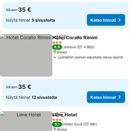
35 €
Alkaen
Näytä hinnat
5 sivustolta
Katso hinnat
Hotel Corallo Rimini
Jaa
Lisää suosikkeihin
3 Tähtiluokitus
8,9
Loistava
4 862
Rimini
Lyömätön rannan edustalla oleva sijainti
35 €
Alkaen
Näytä hinnat
12 sivustolta
Katso hinnat
Lime Hotel
Jaa
Lisää suosikkeihin
3 Tähtiluokitus
8,1
Erittäin hyvä
991
Rimini