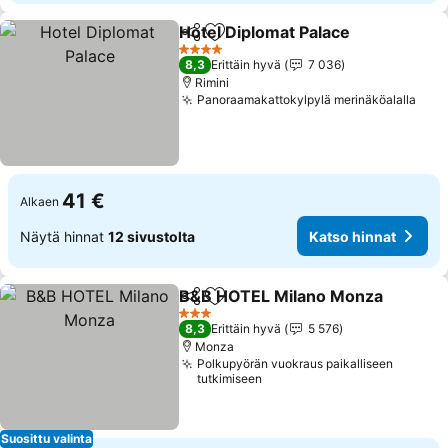
Hotel Diplomat Palace
Jaa
Lisää suosikkeihin
4 Tähtiluokitus
8,3
Erittäin hyvä
7 036
Rimini
Panoraamakattokylpylä merinäköalalla
41 €
Alkaen
Näytä hinnat
12 sivustolta
Katso hinnat
B&B HOTEL Milano Monza
Jaa
Lisää suosikkeihin
3 Tähtiluokitus
8,3
Erittäin hyvä
5 576
Monza
Polkupyörän vuokraus paikalliseen
tutkimiseen
Suosittu valinta