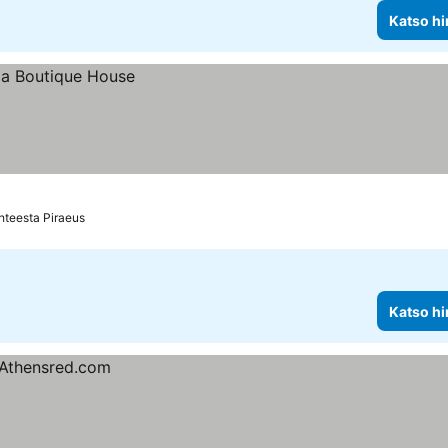
Katso hi
hteesta Piraeus
Katso hi