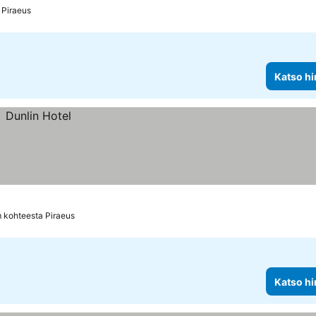
 Piraeus
Katso hi
m kohteesta Piraeus
Katso hi