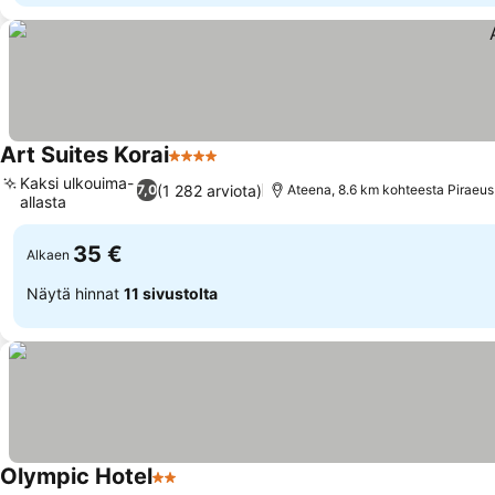
Art Suites Korai
4 Tähtiluokitus
Katso hinnat
Kaksi ulkouima-
(1 282 arviota)
7,0
Ateena, 8.6 km kohteesta Piraeus
allasta
Katso hinnat
35 €
Alkaen
Näytä hinnat
11 sivustolta
Olympic Hotel
2 Tähtiluokitus
Katso hinnat