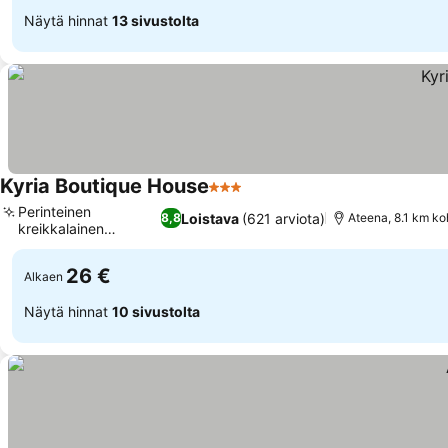
Näytä hinnat
13 sivustolta
Kyria Boutique House
3 Tähtiluokitus
Katso hinnat
Perinteinen
Loistava
(621 arviota)
8,8
Ateena, 8.1 km ko
kreikkalainen
Katso hinnat
ravintola
26 €
Alkaen
Näytä hinnat
10 sivustolta