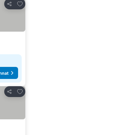
Lisää suosikkeihin
Jaa
nnat
Lisää suosikkeihin
Jaa