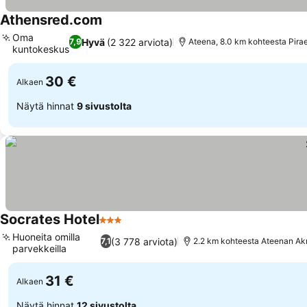
Athensred.com
Katso hinnat
Oma
Hyvä
(2 322 arviota)
7,9
Ateena, 8.0 km kohteesta Pira
kuntokeskus
Katso hinnat
30 €
Alkaen
Näytä hinnat
9 sivustolta
Socrates Hotel
3 Tähtiluokitus
Katso hinnat
Huoneita omilla
(3 778 arviota)
7,1
2.2 km kohteesta Ateenan Akr
parvekkeilla
Katso hinnat
31 €
Alkaen
Näytä hinnat
12 sivustolta