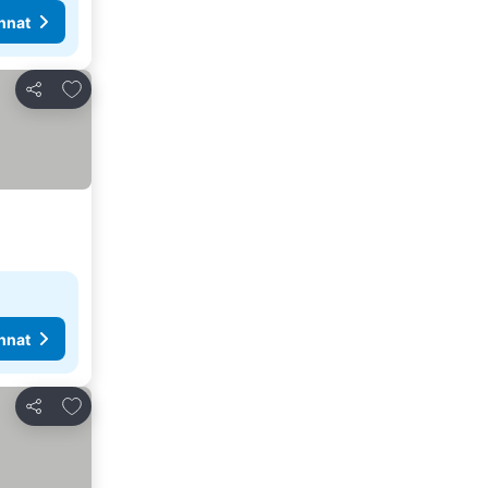
nnat
Lisää suosikkeihin
Jaa
nnat
Lisää suosikkeihin
Jaa