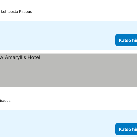
 kohteesta Piraeus
Katso hi
iraeus
Katso hi