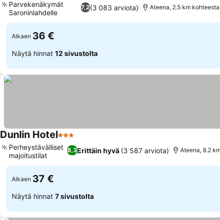
Parvekenäkymät
(3 083 arviota)
7,2
Ateena, 2.5 km kohteesta
Saroninlahdelle
Katso hinnat
36 €
Alkaen
Näytä hinnat
12 sivustolta
Dunlin Hotel
3 Tähtiluokitus
Katso hinnat
Perheystävälliset
Erittäin hyvä
(3 587 arviota)
8,3
Ateena, 8.2 k
majoitustilat
Katso hinnat
37 €
Alkaen
Näytä hinnat
7 sivustolta