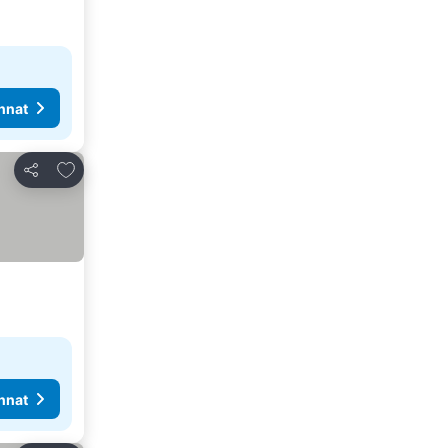
nnat
Lisää suosikkeihin
Jaa
nnat