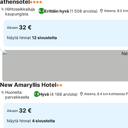
athensotel
4 Tähtiluokitus
Katso hinnat
Hiihtoseikkailuja
Erittäin hyvä
(1 508 arviota)
8,3
Ateena, 8.0 km
kaupungista
Katso hinnat
32 €
Alkaen
Näytä hinnat
12 sivustolta
New Amaryllis Hotel
2 Tähtiluokitus
Katso hinnat
Huoneita
Hyvä
(4 168 arviota)
7,9
Ateena, 8.4 km kohteesta P
parvekkeella
Katso hinnat
32 €
Alkaen
Näytä hinnat
4 sivustolta