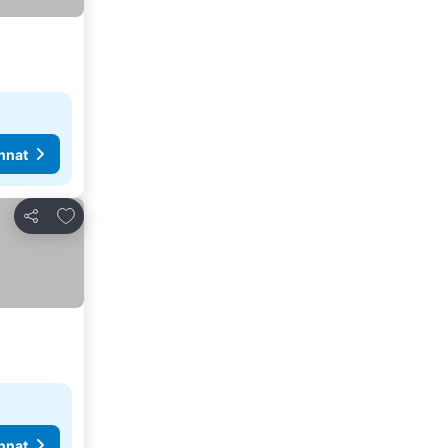
nnat
Lisää suosikkeihin
Jaa
nnat