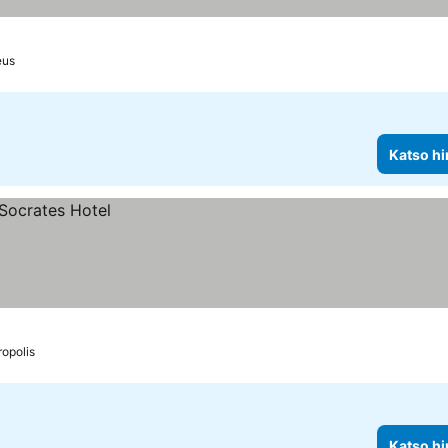
eus
Katso hi
opolis
Katso hi