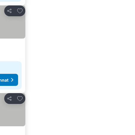
Lisää suosikkeihin
Jaa
nnat
Lisää suosikkeihin
Jaa