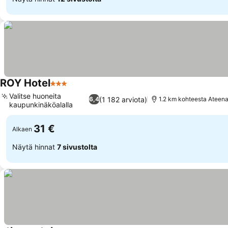
ROY Hotel
3 Tähtiluokitus
Katso hinnat
Valitse huoneita
(1 182 arviota)
6,4
1.2 km kohteesta Ateena
kaupunkinäköalalla
Katso hinnat
31 €
Alkaen
Näytä hinnat
7 sivustolta