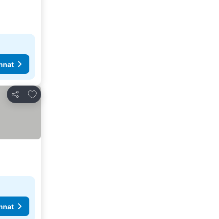
nnat
Lisää suosikkeihin
Jaa
nnat