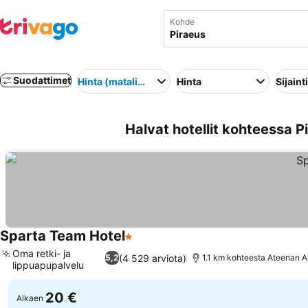
Kohde
Suodattimet
Hinta (matalimmasta korkeimpaan)
Hinta
Sijainti
Halvat hotellit kohteessa P
Sparta Team Hotel
1 Tähtiluokitus
Katso hinnat
Oma retki- ja
(4 529 arviota)
5,2
1.1 km kohteesta Ateenan A
lippuapupalvelu
Katso hinnat
20 €
Alkaen