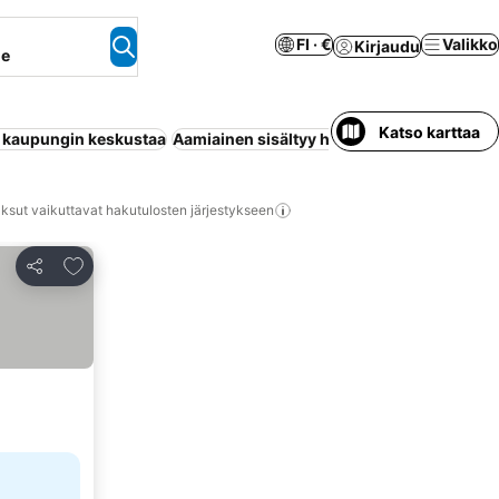
FI · €
Valikko
Kirjaudu
ne
Katso karttaa
ä kaupungin keskustaa
Aamiainen sisältyy hintaan
Uima-allas
Ilm
ksut vaikuttavat hakutulosten järjestykseen
Lisää suosikkeihin
Jaa