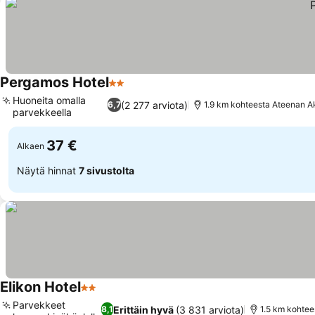
Pergamos Hotel
2 Tähtiluokitus
Katso hinnat
Huoneita omalla
(2 277 arviota)
6,7
1.9 km kohteesta Ateenan Ak
parvekkeella
Katso hinnat
37 €
Alkaen
Näytä hinnat
7 sivustolta
Elikon Hotel
2 Tähtiluokitus
Katso hinnat
Parvekkeet
Erittäin hyvä
(3 831 arviota)
8,1
1.5 km kohtee