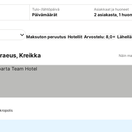
Tulo-/lähtöpäivä
Asiakkaat ja huoneet
Päivämäärät
2 asiakasta, 1 huo
Maksuton peruutus
Hotellit
Arvostelu: 8,0+
Lähell
iraeus, Kreikka
Näin ma
kropolis