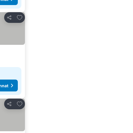
Lisää suosikkeihin
Jaa
nnat
Lisää suosikkeihin
Jaa