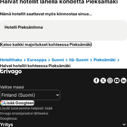
Halvat hotellit lähellä kohdetta Pieksämäki
Nämä hotellit saattavat myös kiinnostaa sinua...
Hotelli Pieksänlinna
Katso kaikki majoitukset kohteessa Pieksämäki
Hotellihaku
Eurooppa
Suomi
Itä-Suomi
Pieksämäki
Halvat hotellit kohteessa Pieksämäki
Facebook
Twitter
Insta
Yo
Valitse maasi
Lisää Googleen
Löydä tuloksemme helposti: lisää
trivago ensisijaiseksi lähteeksi
Googlessa.
Yritys