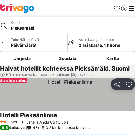
Suosikit
Kirjaud
Val
Kohde
Pieksämäki
Tulo-/lähtöpäivä
Asiakkaat ja huoneet
Päivämäärät
2 asiakasta, 1 huone
Järjestä
Suodata
Kartta
Halvat hotellit kohteessa Pieksämäki, Suomi
Näin maksut vaikuttavat hakutulosten järjestykseen
Suosittu valinta
Jaa
Li
Hotelli Pieksänlinna
Hotelli
Lähellä Anola Golf Clubia
2 Tähtiluokitus
8,5
Loistava
43
0.2 km kohteesta Keskusta