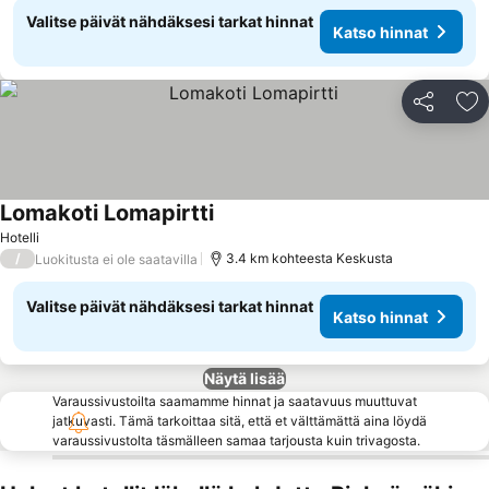
Valitse päivät nähdäksesi tarkat hinnat
Katso hinnat
Jaa
Li
Lomakoti Lomapirtti
Hotelli
/
3.4 km kohteesta Keskusta
Luokitusta ei ole saatavilla
Valitse päivät nähdäksesi tarkat hinnat
Katso hinnat
Näytä lisää
Varaussivustoilta saamamme hinnat ja saatavuus muuttuvat
jatkuvasti. Tämä tarkoittaa sitä, että et välttämättä aina löydä
varaussivustolta täsmälleen samaa tarjousta kuin trivagosta.