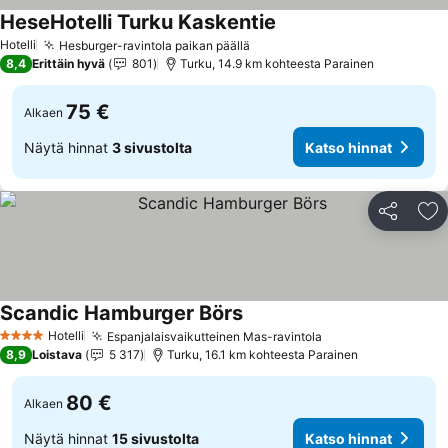
HeseHotelli Turku Kaskentie
Hotelli
Hesburger-ravintola paikan päällä
8,4
Erittäin hyvä
801
Turku, 14.9 km kohteesta Parainen
75 €
Alkaen
Näytä hinnat
3 sivustolta
Katso hinnat
Jaa
Li
Scandic Hamburger Börs
Hotelli
Espanjalaisvaikutteinen Mas-ravintola
4 Tähtiluokitus
8,9
Loistava
5 317
Turku, 16.1 km kohteesta Parainen
80 €
Alkaen
Näytä hinnat
15 sivustolta
Katso hinnat