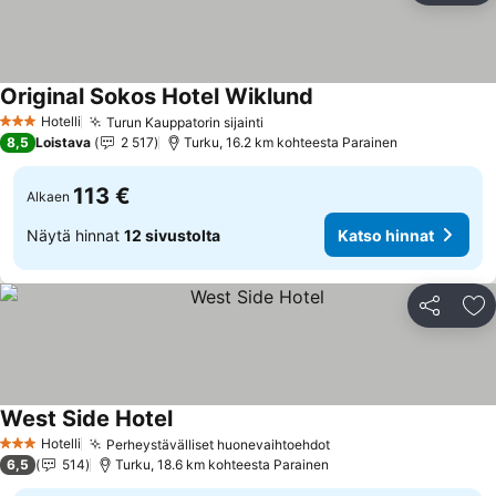
Original Sokos Hotel Wiklund
Hotelli
Turun Kauppatorin sijainti
3 Tähtiluokitus
8,5
Loistava
2 517
Turku, 16.2 km kohteesta Parainen
113 €
Alkaen
Näytä hinnat
12 sivustolta
Katso hinnat
Jaa
Li
West Side Hotel
Hotelli
Perheystävälliset huonevaihtoehdot
3 Tähtiluokitus
6,5
514
Turku, 18.6 km kohteesta Parainen