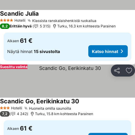
Scandic Julia
Hotelli
Klassista ranskalaishenkistä ruokailua
4 Tähtiluokitus
8,2
Erittäin hyvä
5 315
Turku, 16.3 km kohteesta Parainen
61 €
Alkaen
Näytä hinnat
15 sivustolta
Katso hinnat
Suosittu valinta
Jaa
Li
Scandic Go, Eerikinkatu 30
Hotelli
Huoneita omilla saunoilla
3 Tähtiluokitus
7,2
4 242
Turku, 15.8 km kohteesta Parainen
61 €
Alkaen