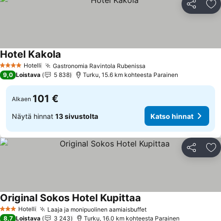
Jaa
Li
Hotel Kakola
Hotelli
Gastronomia Ravintola Rubenissa
4 Tähtiluokitus
9,0
Loistava
5 838
Turku, 15.6 km kohteesta Parainen
101 €
Alkaen
Näytä hinnat
13 sivustolta
Katso hinnat
Jaa
Li
Original Sokos Hotel Kupittaa
Hotelli
Laaja ja monipuolinen aamiaisbuffet
3 Tähtiluokitus
8,7
Loistava
3 243
Turku, 16.0 km kohteesta Parainen