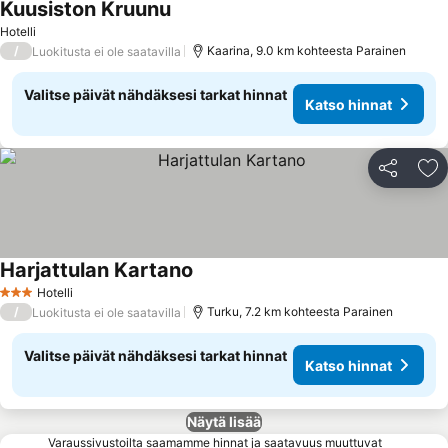
Kuusiston Kruunu
Hotelli
/
Kaarina, 9.0 km kohteesta Parainen
Luokitusta ei ole saatavilla
Valitse päivät nähdäksesi tarkat hinnat
Katso hinnat
Jaa
Li
Harjattulan Kartano
Hotelli
3 Tähtiluokitus
/
Turku, 7.2 km kohteesta Parainen
Luokitusta ei ole saatavilla
Valitse päivät nähdäksesi tarkat hinnat
Katso hinnat
Näytä lisää
Varaussivustoilta saamamme hinnat ja saatavuus muuttuvat