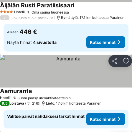
Äijälän Rusti Paratiisisaari
Hotelli
Oma sauna huoneessa
4 Tähtiluokitus
/
Rymättylä, 17.1 km kohteesta Parainen
Luokitusta ei ole saatavilla
446 €
Alkaen
Näytä hinnat
4 sivustolta
Katso hinnat
Jaa
Li
Aamuranta
Hotelli
Suora pääsy ulkoaktiviteetteihin
9,5
Loistava
216
Lieto, 17.6 km kohteesta Parainen
Valitse päivät nähdäksesi tarkat hinnat
Katso hinnat