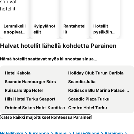
Lemmikeill
Kylpylähot
Rantahotel
Hotellit
e sopivat
ellit
lit
pysäköinni
hotellit
llä
Halvat hotellit lähellä kohdetta Parainen
Nämä hotellit saattavat myös kiinnostaa sinua...
Hotel Kakola
Holiday Club Turun Caribia
Scandic Hamburger Börs
Scandic Julia
Ruissalo Spa Hotel
Radisson Blu Marina Palace Hotel, Turku
Hiisi Hotel Turku Seaport
Scandic Plaza Turku
Original Sokos Hotel Kupittaa
Centro Hotel Turku
Omena Hotel Turku Humalistonkatu
Original Sokos Hotel Wiklund
Katso kaikki majoitukset kohteessa Parainen
Solo Sokos Hotel Turun Seurahuone
Scandic Go, Eerikinkatu 30
Hotellihaku
Eurooppa
Suomi
Länsi-Suomi
Parainen
Meri-Karina
Hotel Harriet