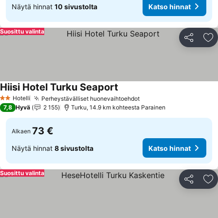
Näytä hinnat
10 sivustolta
Katso hinnat
Suosittu valinta
Jaa
Li
Hiisi Hotel Turku Seaport
Hotelli
Perheystävälliset huonevaihtoehdot
2 Tähtiluokitus
7,8
Hyvä
2 155
Turku, 14.9 km kohteesta Parainen
73 €
Alkaen
Näytä hinnat
8 sivustolta
Katso hinnat
Suosittu valinta
Jaa
Li