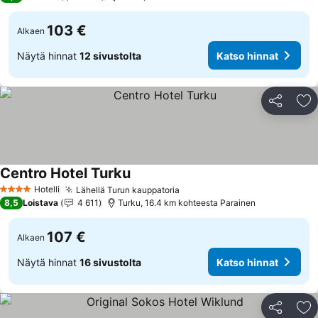
103 €
Alkaen
Näytä hinnat
12 sivustolta
Katso hinnat
Jaa
Li
Centro Hotel Turku
Hotelli
Lähellä Turun kauppatoria
4 Tähtiluokitus
8,5
Loistava
4 611
Turku, 16.4 km kohteesta Parainen
107 €
Alkaen
Näytä hinnat
16 sivustolta
Katso hinnat
Jaa
Li