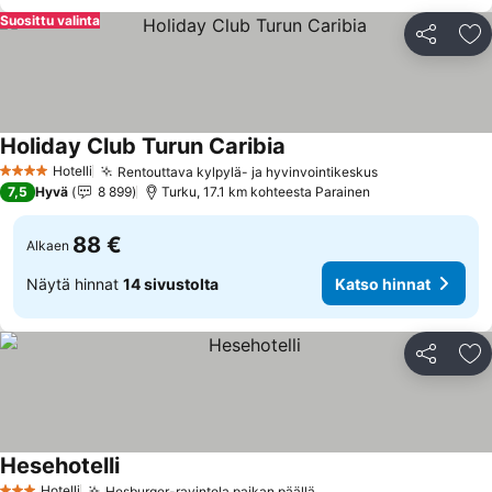
Suosittu valinta
Jaa
Li
Holiday Club Turun Caribia
Hotelli
Rentouttava kylpylä- ja hyvinvointikeskus
4 Tähtiluokitus
7,5
Hyvä
8 899
Turku, 17.1 km kohteesta Parainen
88 €
Alkaen
Näytä hinnat
14 sivustolta
Katso hinnat
Jaa
Li
Hesehotelli
Hotelli
Hesburger-ravintola paikan päällä