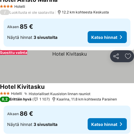
Hotelli
4 Tähtiluokitus
/
12.2 km kohteesta Keskusta
Luokitusta ei ole saatavilla
85 €
Alkaen
Näytä hinnat
3 sivustolta
Katso hinnat
Suosittu valinta
Jaa
Li
Hotel Kivitasku
Hotelli
Historialliset Kuusiston linnan rauniot
3 Tähtiluokitus
8,2
Erittäin hyvä
1 107
Kaarina, 11.8 km kohteesta Parainen
86 €
Alkaen
Näytä hinnat
3 sivustolta
Katso hinnat