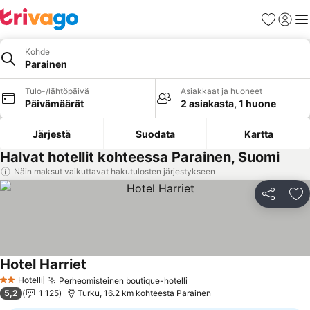
Suosikit
Kirjaud
Val
Kohde
Parainen
Tulo-/lähtöpäivä
Asiakkaat ja huoneet
Päivämäärät
2 asiakasta, 1 huone
Järjestä
Suodata
Kartta
Halvat hotellit kohteessa Parainen, Suomi
Näin maksut vaikuttavat hakutulosten järjestykseen
Jaa
Li
Hotel Harriet
Hotelli
Perheomisteinen boutique-hotelli
2 Tähtiluokitus
5,2
1 125
Turku, 16.2 km kohteesta Parainen