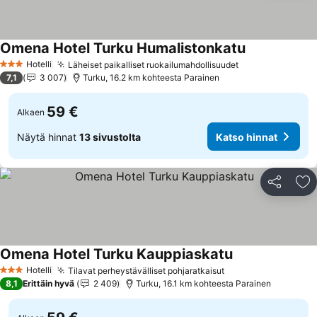
Omena Hotel Turku Humalistonkatu
Hotelli
Läheiset paikalliset ruokailumahdollisuudet
3 Tähtiluokitus
7,1
3 007
Turku, 16.2 km kohteesta Parainen
59 €
Alkaen
Näytä hinnat
13 sivustolta
Katso hinnat
Jaa
Li
Omena Hotel Turku Kauppiaskatu
Hotelli
Tilavat perheystävälliset pohjaratkaisut
3 Tähtiluokitus
8,1
Erittäin hyvä
2 409
Turku, 16.1 km kohteesta Parainen