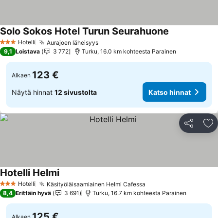
Solo Sokos Hotel Turun Seurahuone
Hotelli
Aurajoen läheisyys
3 Tähtiluokitus
9,1
Loistava
3 772
Turku, 16.0 km kohteesta Parainen
123 €
Alkaen
Näytä hinnat
12 sivustolta
Katso hinnat
Jaa
Li
Hotelli Helmi
Hotelli
Käsityöläisaamiainen Helmi Cafessa
3 Tähtiluokitus
8,4
Erittäin hyvä
3 691
Turku, 16.7 km kohteesta Parainen
125 €
Alkaen