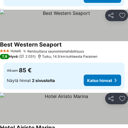
Jaa
Li
Best Western Seaport
Hotelli
Rentouttava saunomismahdollisuus
3 Tähtiluokitus
7,9
Hyvä
2 051
Turku, 14.9 km kohteesta Parainen
85 €
Alkaen
Näytä hinnat
2 sivustolta
Katso hinnat
Jaa
Li
Hotel Airisto Marina