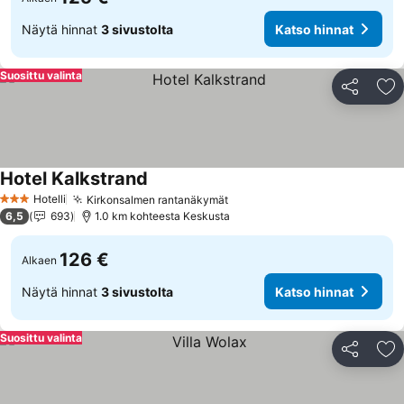
Näytä hinnat
3 sivustolta
Katso hinnat
Suosittu valinta
Jaa
Li
Hotel Kalkstrand
Hotelli
Kirkonsalmen rantanäkymät
3 Tähtiluokitus
6,5
693
1.0 km kohteesta Keskusta
126 €
Alkaen
Näytä hinnat
3 sivustolta
Katso hinnat
Suosittu valinta
Jaa
Li