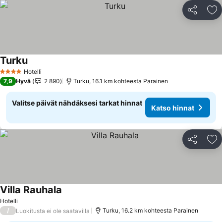
Jaa
Li
Turku
Hotelli
4 Tähtiluokitus
7,9
Hyvä
2 890
Turku, 16.1 km kohteesta Parainen
Valitse päivät nähdäksesi tarkat hinnat
Katso hinnat
Jaa
Li
Villa Rauhala
Hotelli
/
Turku, 16.2 km kohteesta Parainen
Luokitusta ei ole saatavilla