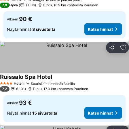
3 Tähtiluokitus
7,9
Hyvä
1 006
Turku, 16.9 km kohteesta Parainen
90 €
Alkaen
Näytä hinnat
3 sivustolta
Katso hinnat
Jaa
Li
Ruissalo Spa Hotel
Hotelli
Saarisijainti merinäköaloilla
4 Tähtiluokitus
7,2
6 101
Turku, 17.0 km kohteesta Parainen
93 €
Alkaen
Näytä hinnat
15 sivustolta
Katso hinnat