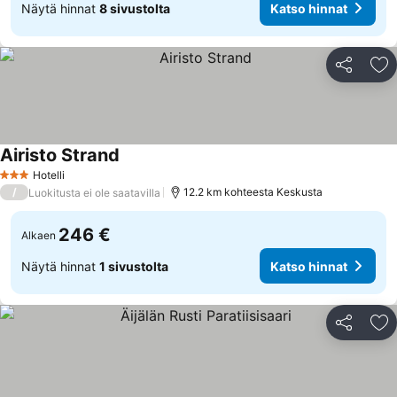
Näytä hinnat
8 sivustolta
Katso hinnat
Jaa
Li
Airisto Strand
Hotelli
3 Tähtiluokitus
/
12.2 km kohteesta Keskusta
Luokitusta ei ole saatavilla
246 €
Alkaen
Näytä hinnat
1 sivustolta
Katso hinnat
Jaa
Li