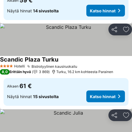
59 €
Alkaen
Näytä hinnat
14 sivustolta
Katso hinnat
Jaa
Li
Scandic Plaza Turku
Hotelli
Bistrotyylinen kausiruokailu
4 Tähtiluokitus
8,0
Erittäin hyvä
3 869
Turku, 16.2 km kohteesta Parainen
61 €
Alkaen
Näytä hinnat
15 sivustolta
Katso hinnat
Jaa
Li