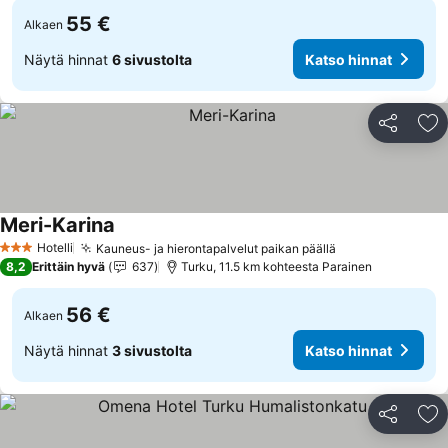
55 €
Alkaen
Näytä hinnat
6 sivustolta
Katso hinnat
Jaa
Li
Meri-Karina
Hotelli
Kauneus- ja hierontapalvelut paikan päällä
3 Tähtiluokitus
8,2
Erittäin hyvä
637
Turku, 11.5 km kohteesta Parainen
56 €
Alkaen
Näytä hinnat
3 sivustolta
Katso hinnat
Jaa
Li