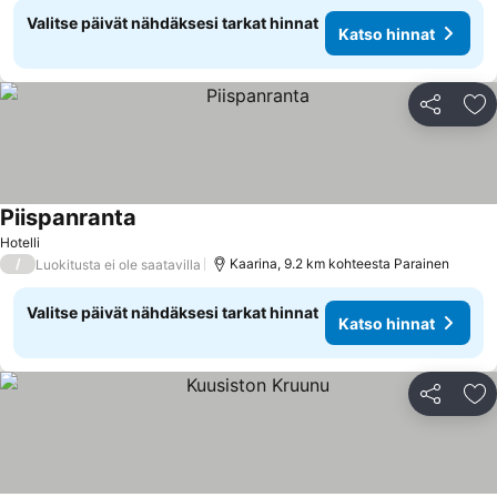
Valitse päivät nähdäksesi tarkat hinnat
Katso hinnat
Jaa
Li
Piispanranta
Hotelli
/
Kaarina, 9.2 km kohteesta Parainen
Luokitusta ei ole saatavilla
Valitse päivät nähdäksesi tarkat hinnat
Katso hinnat
Jaa
Li