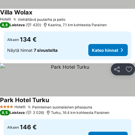
Villa Wolax
Hotelli
Viehättävä puutarha ja patio
8,8
Loistava
420
Kaarina, 7.1 km kohteesta Parainen
134 €
Alkaen
Näytä hinnat
7 sivustolta
Katso hinnat
Jaa
Li
Park Hotel Turku
Hotelli
Perinteinen suomalainen pihasauna
4 Tähtiluokitus
8,5
Loistava
3 026
Turku, 16.4 km kohteesta Parainen
146 €
Alkaen