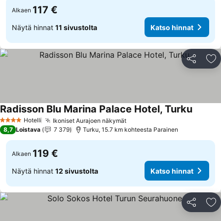
117 €
Alkaen
Näytä hinnat
11 sivustolta
Katso hinnat
Jaa
Li
Radisson Blu Marina Palace Hotel, Turku
Hotelli
Ikoniset Aurajoen näkymät
4 Tähtiluokitus
8,7
Loistava
7 379
Turku, 15.7 km kohteesta Parainen
119 €
Alkaen
Näytä hinnat
12 sivustolta
Katso hinnat
Jaa
Li