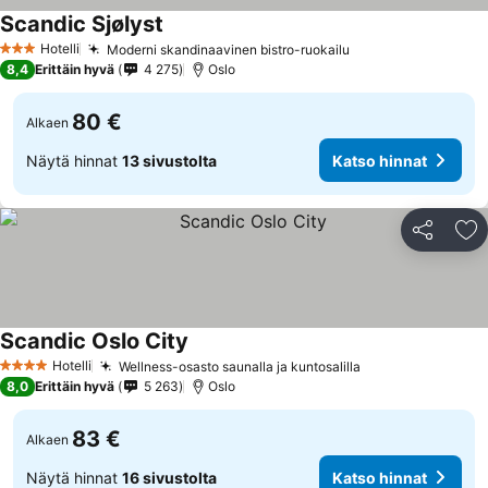
Scandic Sjølyst
Hotelli
Moderni skandinaavinen bistro-ruokailu
3 Tähtiluokitus
8,4
Erittäin hyvä
4 275
Oslo
80 €
Alkaen
Näytä hinnat
13 sivustolta
Katso hinnat
Jaa
Li
Scandic Oslo City
Hotelli
Wellness-osasto saunalla ja kuntosalilla
4 Tähtiluokitus
8,0
Erittäin hyvä
5 263
Oslo
83 €
Alkaen
Näytä hinnat
16 sivustolta
Katso hinnat