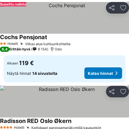
Suosittu valinta
Jaa
Li
Cochs Pensjonat
Hotelli
Vilkas alue kulttuurikohteilla
2 Tähtiluokitus
8,4
Erittäin hyvä
6 154
Oslo
119 €
Alkaen
Näytä hinnat
14 sivustolta
Katso hinnat
Jaa
Li
Radisson RED Oslo Økern
Hotelli
Kattobaari panoraamanäkymillä kaupunkiin