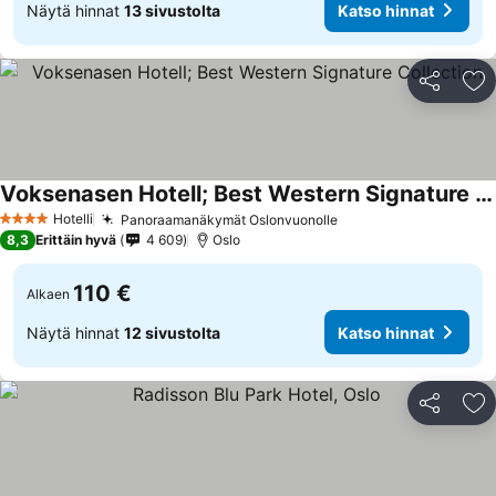
Näytä hinnat
13 sivustolta
Katso hinnat
Jaa
Li
Voksenasen Hotell; Best Western Signature Collection
Hotelli
Panoraamanäkymät Oslonvuonolle
4 Tähtiluokitus
8,3
Erittäin hyvä
4 609
Oslo
110 €
Alkaen
Näytä hinnat
12 sivustolta
Katso hinnat
Jaa
Li