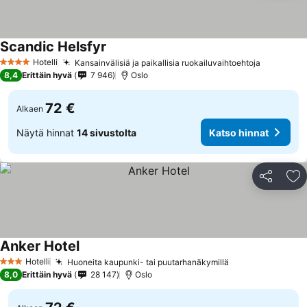
Scandic Helsfyr
Hotelli
Kansainvälisiä ja paikallisia ruokailuvaihtoehtoja
4 Tähtiluokitus
8,4
Erittäin hyvä
7 946
Oslo
72 €
Alkaen
Näytä hinnat
14 sivustolta
Katso hinnat
Jaa
Li
Anker Hotel
Hotelli
Huoneita kaupunki- tai puutarhanäkymillä
3 Tähtiluokitus
8,0
Erittäin hyvä
28 147
Oslo