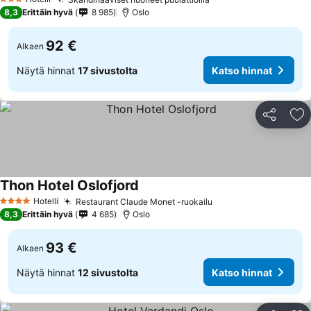
3 Tähtiluokitus
8,3
Erittäin hyvä
8 985
Oslo
92 €
Alkaen
Näytä hinnat
17 sivustolta
Katso hinnat
Jaa
Li
Thon Hotel Oslofjord
Hotelli
Restaurant Claude Monet -ruokailu
4 Tähtiluokitus
8,3
Erittäin hyvä
4 685
Oslo
93 €
Alkaen
Näytä hinnat
12 sivustolta
Katso hinnat