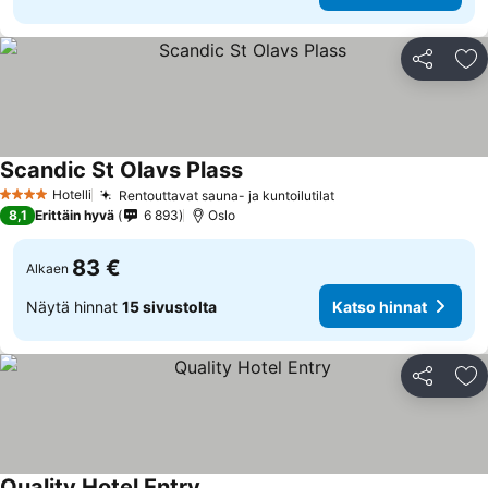
Jaa
Li
Scandic St Olavs Plass
Hotelli
Rentouttavat sauna- ja kuntoilutilat
4 Tähtiluokitus
8,1
Erittäin hyvä
6 893
Oslo
83 €
Alkaen
Näytä hinnat
15 sivustolta
Katso hinnat
Jaa
Li
Quality Hotel Entry