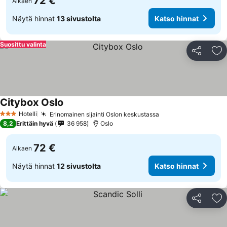
72 €
Alkaen
Näytä hinnat
13 sivustolta
Katso hinnat
Suosittu valinta
Jaa
Li
Citybox Oslo
Hotelli
Erinomainen sijainti Oslon keskustassa
3 Tähtiluokitus
8,2
Erittäin hyvä
36 958
Oslo
72 €
Alkaen
Näytä hinnat
12 sivustolta
Katso hinnat
Jaa
Li