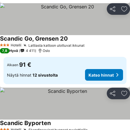
Jaa
Li
Scandic Go, Grensen 20
Hotelli
Lattiasta kattoon ulottuvat ikkunat
3 Tähtiluokitus
7,8
Hyvä
4 411
Oslo
91 €
Alkaen
Näytä hinnat
12 sivustolta
Katso hinnat
Jaa
Li
Scandic Byporten
Hotelli
Skandinaaviset huoneet puulattioilla