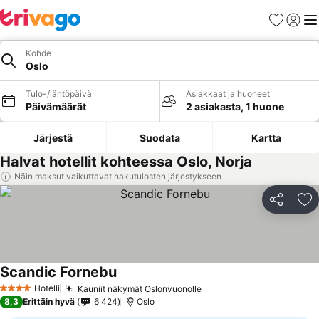
Suosikit
Kirjaud
Val
Kohde
Oslo
Tulo-/lähtöpäivä
Asiakkaat ja huoneet
Päivämäärät
2 asiakasta, 1 huone
Järjestä
Suodata
Kartta
Halvat hotellit kohteessa Oslo, Norja
Näin maksut vaikuttavat hakutulosten järjestykseen
Jaa
Li
Scandic Fornebu
Hotelli
Kauniit näkymät Oslonvuonolle
4 Tähtiluokitus
8,3
Erittäin hyvä
6 424
Oslo