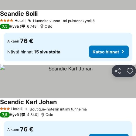
Scandic Solli
Hotelli
Huoneita vuono- tai puistonäkymillä
4 Tähtiluokitus
7,5
Hyvä
6 748
Oslo
76 €
Alkaen
Näytä hinnat
15 sivustolta
Katso hinnat
Jaa
Li
Scandic Karl Johan
Hotelli
Boutique-hotellin intiimi tunnelma
3 Tähtiluokitus
7,5
Hyvä
4 840
Oslo
76 €
Alkaen