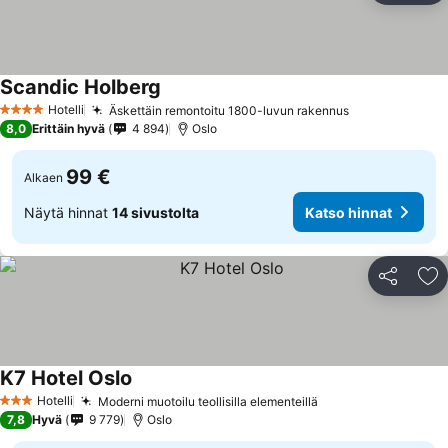
Scandic Holberg
Hotelli
Äskettäin remontoitu 1800-luvun rakennus
4 Tähtiluokitus
8,0
Erittäin hyvä
4 894
Oslo
99 €
Alkaen
Näytä hinnat
14 sivustolta
Katso hinnat
Jaa
Li
K7 Hotel Oslo
Hotelli
Moderni muotoilu teollisilla elementeillä
3 Tähtiluokitus
7,8
Hyvä
9 779
Oslo