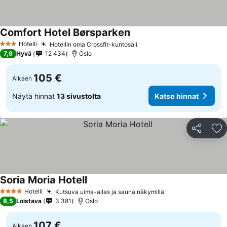
Comfort Hotel Børsparken
Hotelli
Hotellin oma Crossfit-kuntosali
3 Tähtiluokitus
7,9
Hyvä
12 434
Oslo
105 €
Alkaen
Näytä hinnat
13 sivustolta
Katso hinnat
Jaa
Li
Soria Moria Hotell
Hotelli
Kutsuva uima-allas ja sauna näkymillä
4 Tähtiluokitus
8,5
Loistava
3 381
Oslo
107 €
Alkaen