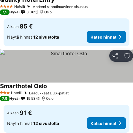
Hotelli
Moderni skandinaavinen sisustus
4 Tähtiluokitus
7,5
Hyvä
3 365
Oslo
85 €
Alkaen
Näytä hinnat
12 sivustolta
Katso hinnat
Jaa
Li
Smarthotel Oslo
Hotelli
Laadukkaat DUX-patjat
3 Tähtiluokitus
7,9
Hyvä
19 534
Oslo
91 €
Alkaen
Näytä hinnat
12 sivustolta
Katso hinnat