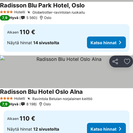
Radisson Blu Park Hotel, Oslo
Hotelli
Globetrotter-ravintolan ruokailu
4 Tähtiluokitus
7,9
Hyvä
5 560
Oslo
110 €
Alkaen
Näytä hinnat
14 sivustolta
Katso hinnat
Jaa
Li
Radisson Blu Hotel Oslo Alna
Hotelli
Ravintola Betulan norjalainen keittiö
4 Tähtiluokitus
7,9
Hyvä
8 198
Oslo
110 €
Alkaen
Näytä hinnat
12 sivustolta
Katso hinnat