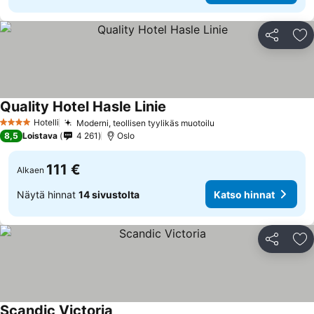
Jaa
Li
Quality Hotel Hasle Linie
Hotelli
Moderni, teollisen tyylikäs muotoilu
4 Tähtiluokitus
8,5
Loistava
4 261
Oslo
111 €
Alkaen
Näytä hinnat
14 sivustolta
Katso hinnat
Jaa
Li
Scandic Victoria