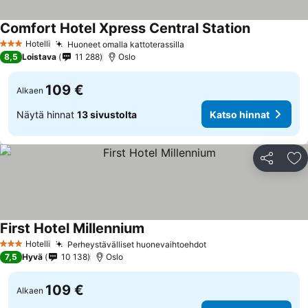
Comfort Hotel Xpress Central Station
Hotelli
Huoneet omalla kattoterassilla
3 Tähtiluokitus
8,5
Loistava
11 288
Oslo
109 €
Alkaen
Näytä hinnat
13 sivustolta
Katso hinnat
Jaa
Li
First Hotel Millennium
Hotelli
Perheystävälliset huonevaihtoehdot
3 Tähtiluokitus
7,5
Hyvä
10 138
Oslo
109 €
Alkaen