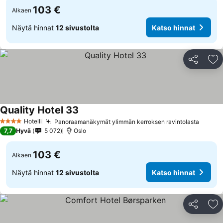
103 €
Alkaen
Näytä hinnat
12 sivustolta
Katso hinnat
Jaa
Li
Quality Hotel 33
Hotelli
Panoraamanäkymät ylimmän kerroksen ravintolasta
4 Tähtiluokitus
7,7
Hyvä
5 072
Oslo
103 €
Alkaen
Näytä hinnat
12 sivustolta
Katso hinnat
Jaa
Li