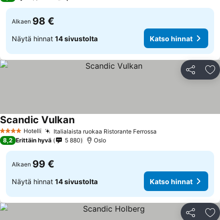
98 €
Alkaen
Näytä hinnat
14 sivustolta
Katso hinnat
Jaa
Li
Scandic Vulkan
Hotelli
Italialaista ruokaa Ristorante Ferrossa
4 Tähtiluokitus
8,2
Erittäin hyvä
5 880
Oslo
99 €
Alkaen
Näytä hinnat
14 sivustolta
Katso hinnat
Jaa
Li