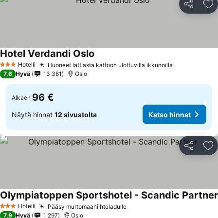
Jaa
Li
Hotel Verdandi Oslo
Hotelli
Huoneet lattiasta kattoon ulottuvilla ikkunoilla
3 Tähtiluokitus
7,6
Hyvä
13 381
Oslo
96 €
Alkaen
Näytä hinnat
12 sivustolta
Katso hinnat
Jaa
Li
Olympiatoppen Sportshotel - Scandic Partner
Hotelli
Pääsy murtomaahiihtoladulle
3 Tähtiluokitus
7,9
Hyvä
1 297
Oslo