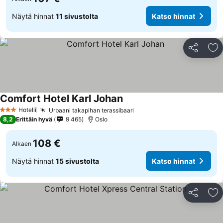
Näytä hinnat
11 sivustolta
Katso hinnat
Jaa
Li
Comfort Hotel Karl Johan
Hotelli
Urbaani takapihan terassibaari
3 Tähtiluokitus
8,2
Erittäin hyvä
9 465
Oslo
108 €
Alkaen
Näytä hinnat
15 sivustolta
Katso hinnat
Jaa
Li