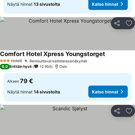
Näytä hinnat
13 sivustolta
Katso hinnat
Jaa
Li
Comfort Hotel Xpress Youngstorget
Hotelli
Rentouttavat kattoterassinäkymät
3 Tähtiluokitus
8,0
Erittäin hyvä
12 954
Oslo
79 €
Alkaen
Näytä hinnat
14 sivustolta
Katso hinnat
Jaa
Li