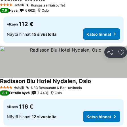
Hotelli
Runsas aamiaisbuffet
4 Tähtiluokitus
7,9
Hyvä
6 662
Oslo
112 €
Alkaen
Näytä hinnat
15 sivustolta
Katso hinnat
Jaa
Li
Radisson Blu Hotel Nydalen, Oslo
Hotelli
N33 Restaurant & Bar -ravintola
4 Tähtiluokitus
8,1
Erittäin hyvä
7 443
Oslo
116 €
Alkaen
Näytä hinnat
12 sivustolta
Katso hinnat