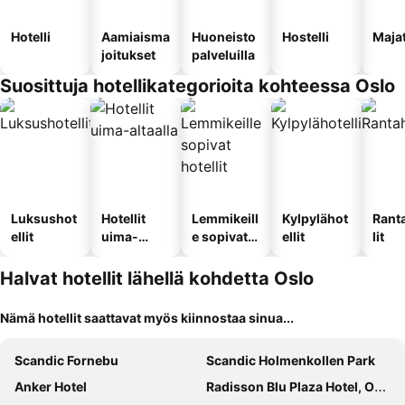
Hotelli
Aamiaisma
Huoneisto
Hostelli
Maja
joitukset
palveluilla
Suosittuja hotellikategorioita kohteessa Oslo
Luksushot
Hotellit
Lemmikeill
Kylpylähot
Rant
ellit
uima-
e sopivat
ellit
lit
altaalla
hotellit
Halvat hotellit lähellä kohdetta Oslo
Nämä hotellit saattavat myös kiinnostaa sinua...
Scandic Fornebu
Scandic Holmenkollen Park
Anker Hotel
Radisson Blu Plaza Hotel, Oslo