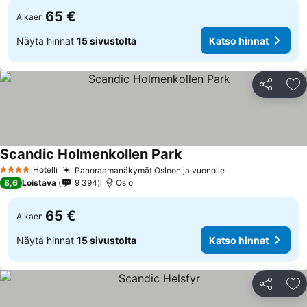
65 €
Alkaen
Näytä hinnat
15 sivustolta
Katso hinnat
Jaa
Li
Scandic Holmenkollen Park
Hotelli
Panoraamanäkymät Osloon ja vuonolle
4 Tähtiluokitus
8,6
Loistava
9 394
Oslo
65 €
Alkaen
Näytä hinnat
15 sivustolta
Katso hinnat
Jaa
Li