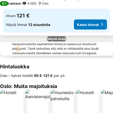
4 Tähtiluokitus
9,1
Loistava
9 292
Oslo
121 €
Alkaen
Näytä hinnat
12 sivustolta
Katso hinnat
Näytä lisää
Varaussivustoilta saamamme hinnat ja saatavuus muuttuvat
jatkuvasti. Tämä tarkoittaa sitä, että et välttämättä aina löydä
varaussivustolta täsmälleen samaa tarjousta kuin trivagosta.
Hintaluokka
Oslo – halvat hotellit
‎65 €
–
‎121 €
per yö.
Oslo: Muita majoituksia