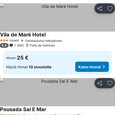
Jaa
Li
Vila de Maré Hotel
Hotelli
Omistautunut retkipalvelu
3 Tähtiluokitus
6,8
1 364
Porto de Galinhas
25 €
Alkaen
Näytä hinnat
10 sivustolta
Katso hinnat
Jaa
Li
Pousada Sal E Mar