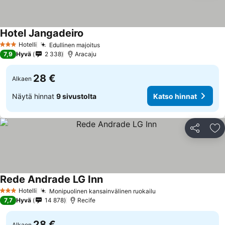
Hotel Jangadeiro
Hotelli
Edullinen majoitus
3 Tähtiluokitus
7,9
Hyvä
2 338
Aracaju
28 €
Alkaen
Näytä hinnat
9 sivustolta
Katso hinnat
Jaa
Li
Rede Andrade LG Inn
Hotelli
Monipuolinen kansainvälinen ruokailu
3 Tähtiluokitus
7,7
Hyvä
14 878
Recife
28 €
Alkaen