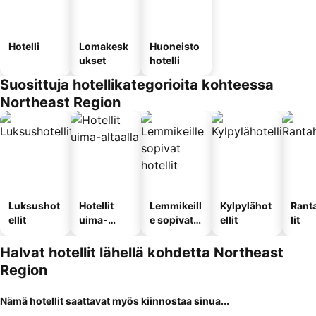
Hotelli
Lomakesk
Huoneisto
ukset
hotelli
Suosittuja hotellikategorioita kohteessa
Northeast Region
Luksushot
Hotellit
Lemmikeill
Kylpylähot
Rant
ellit
uima-
e sopivat
ellit
lit
altaalla
hotellit
Halvat hotellit lähellä kohdetta Northeast
Region
Nämä hotellit saattavat myös kiinnostaa sinua...