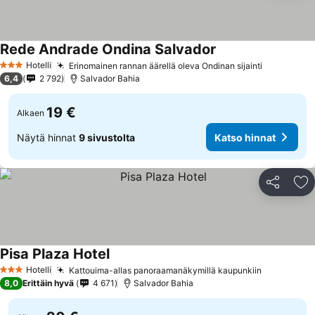
Rede Andrade Ondina Salvador
Hotelli
Erinomainen rannan äärellä oleva Ondinan sijainti
3 Tähtiluokitus
6,4
2 792
Salvador Bahia
19 €
Alkaen
Näytä hinnat
9 sivustolta
Katso hinnat
Jaa
Li
Pisa Plaza Hotel
Hotelli
Kattouima-allas panoraamanäkymillä kaupunkiin
3 Tähtiluokitus
8,0
Erittäin hyvä
4 671
Salvador Bahia