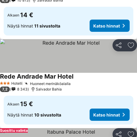
6,5
10 813
Salvador Bahia
14 €
Alkaen
Näytä hinnat
11 sivustolta
Katso hinnat
Jaa
Li
Rede Andrade Mar Hotel
Hotelli
Huoneet merinäköalalla
3 Tähtiluokitus
7,2
8 343
Salvador Bahia
15 €
Alkaen
Näytä hinnat
10 sivustolta
Katso hinnat
Suosittu valinta