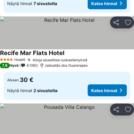
Näytä hinnat
7 sivustolta
Katso hinnat
Jaa
Li
Recife Mar Flats Hotel
Hotelli
Aitoja alueellisia ruokaelämyksiä
4 Tähtiluokitus
7,8
Hyvä
6 090
Jaboatão dos Guararapes
30 €
Alkaen
Näytä hinnat
2 sivustolta
Katso hinnat
Jaa
Li