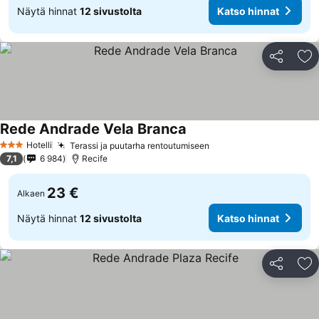
Näytä hinnat
12 sivustolta
Katso hinnat
Jaa
Li
Rede Andrade Vela Branca
Hotelli
Terassi ja puutarha rentoutumiseen
3 Tähtiluokitus
7,1
6 984
Recife
23 €
Alkaen
Näytä hinnat
12 sivustolta
Katso hinnat
Jaa
Li