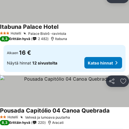
Jaa
Li
Itabuna Palace Hotel
Hotelli
Palace Bistrô -ravintola
3 Tähtiluokitus
8,3
Erittäin hyvä
2 482
Itabuna
16 €
Alkaen
Näytä hinnat
12 sivustolta
Katso hinnat
Jaa
Li
Pousada Capitólio 04 Canoa Quebrada
Hotelli
Vehreä ja lumoava puutarha
2 Tähtiluokitus
8,3
Erittäin hyvä
220
Aracati