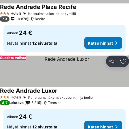
Rede Andrade Plaza Recife
Hotelli
Kattouima-allas jokinäkymillä
3 Tähtiluokitus
7,3
10 878
Recife
24 €
Alkaen
Näytä hinnat
12 sivustolta
Katso hinnat
Suosittu valinta
Jaa
Li
Rede Andrade Luxor
Hotelli
Panoraamanäkymät kaupunkiin ja joelle
3 Tähtiluokitus
8,7
Loistava
8 215
Teresina
24 €
Alkaen
Näytä hinnat
12 sivustolta
Katso hinnat