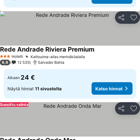
Jaa
Li
Rede Andrade Riviera Premium
Hotelli
Kattouima-allas merinäköalalla
3 Tähtiluokitus
6,9
12 535
Salvador Bahia
24 €
Alkaen
Näytä hinnat
11 sivustolta
Katso hinnat
Suosittu valinta
Jaa
Li