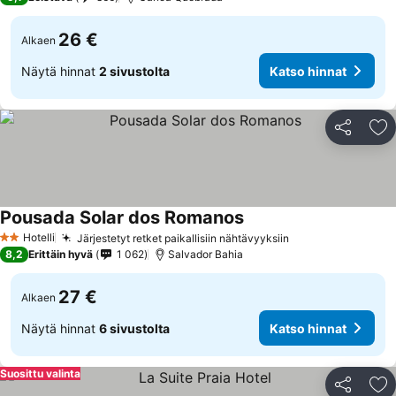
26 €
Alkaen
Näytä hinnat
2 sivustolta
Katso hinnat
Jaa
Li
Pousada Solar dos Romanos
Hotelli
Järjestetyt retket paikallisiin nähtävyyksiin
2 Tähtiluokitus
8,2
Erittäin hyvä
1 062
Salvador Bahia
27 €
Alkaen
Näytä hinnat
6 sivustolta
Katso hinnat
Suosittu valinta
Jaa
Li