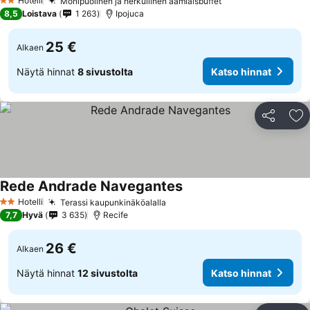
Hotelli
Monipuolinen ja herkullinen aamiaisbuffet
2 Tähtiluokitus
8,5
Loistava
1 263
Ipojuca
25 €
Alkaen
Näytä hinnat
8 sivustolta
Katso hinnat
Jaa
Li
Rede Andrade Navegantes
Hotelli
Terassi kaupunkinäköalalla
2 Tähtiluokitus
7,7
Hyvä
3 635
Recife
26 €
Alkaen
Näytä hinnat
12 sivustolta
Katso hinnat