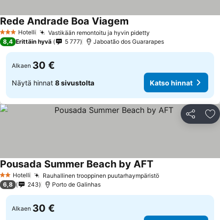
Rede Andrade Boa Viagem
Hotelli
Vastikään remontoitu ja hyvin pidetty
3 Tähtiluokitus
8,4
Erittäin hyvä
5 777
Jaboatão dos Guararapes
30 €
Alkaen
Näytä hinnat
8 sivustolta
Katso hinnat
Jaa
Li
Pousada Summer Beach by AFT
Hotelli
Rauhallinen trooppinen puutarhaympäristö
2 Tähtiluokitus
6,8
243
Porto de Galinhas
30 €
Alkaen