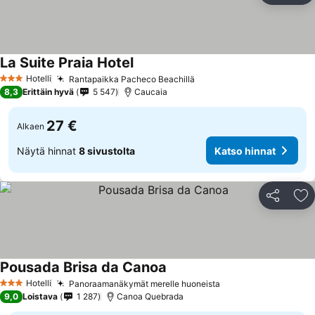
La Suite Praia Hotel
Hotelli
Rantapaikka Pacheco Beachillä
3 Tähtiluokitus
8,3
Erittäin hyvä
5 547
Caucaia
27 €
Alkaen
Näytä hinnat
8 sivustolta
Katso hinnat
Jaa
Li
Pousada Brisa da Canoa
Hotelli
Panoraamanäkymät merelle huoneista
3 Tähtiluokitus
9,0
Loistava
1 287
Canoa Quebrada