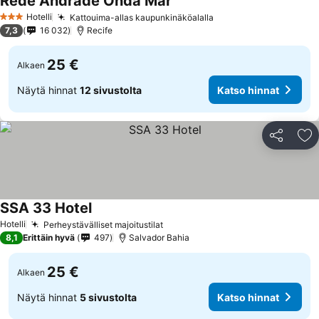
Rede Andrade Onda Mar
Hotelli
Kattouima-allas kaupunkinäköalalla
3 Tähtiluokitus
7,3
16 032
Recife
25 €
Alkaen
Näytä hinnat
12 sivustolta
Katso hinnat
Jaa
Li
SSA 33 Hotel
Hotelli
Perheystävälliset majoitustilat
8,1
Erittäin hyvä
497
Salvador Bahia
25 €
Alkaen
Näytä hinnat
5 sivustolta
Katso hinnat