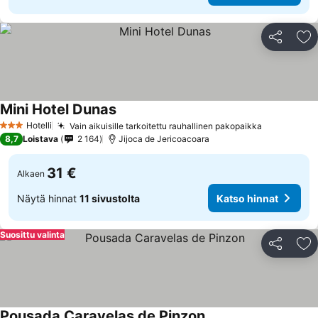
Jaa
Li
Mini Hotel Dunas
Hotelli
Vain aikuisille tarkoitettu rauhallinen pakopaikka
3 Tähtiluokitus
8,7
Loistava
2 164
Jijoca de Jericoacoara
31 €
Alkaen
Näytä hinnat
11 sivustolta
Katso hinnat
Suosittu valinta
Jaa
Li
Pousada Caravelas de Pinzon