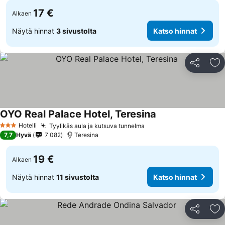
17 €
Alkaen
Näytä hinnat
3 sivustolta
Katso hinnat
Jaa
Li
OYO Real Palace Hotel, Teresina
Hotelli
Tyylikäs aula ja kutsuva tunnelma
3 Tähtiluokitus
7,7
Hyvä
7 082
Teresina
19 €
Alkaen
Näytä hinnat
11 sivustolta
Katso hinnat
Jaa
Li