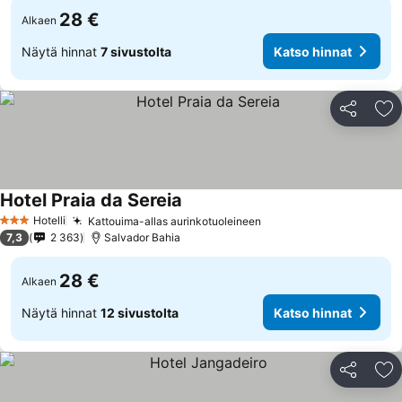
28 €
Alkaen
Näytä hinnat
7 sivustolta
Katso hinnat
Jaa
Li
Hotel Praia da Sereia
Hotelli
Kattouima-allas aurinkotuoleineen
3 Tähtiluokitus
7,3
2 363
Salvador Bahia
28 €
Alkaen
Näytä hinnat
12 sivustolta
Katso hinnat
Jaa
Li