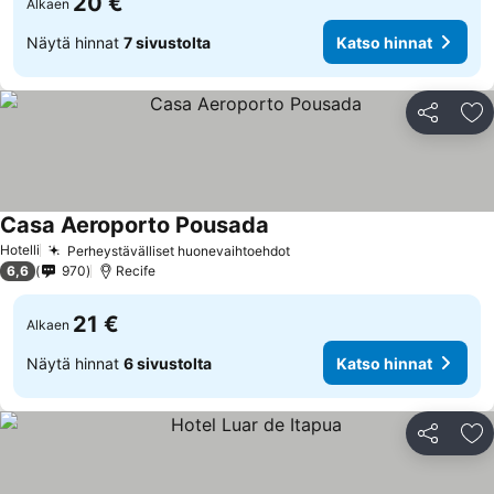
20 €
Alkaen
Näytä hinnat
7 sivustolta
Katso hinnat
Jaa
Li
Casa Aeroporto Pousada
Hotelli
Perheystävälliset huonevaihtoehdot
6,6
970
Recife
21 €
Alkaen
Näytä hinnat
6 sivustolta
Katso hinnat
Jaa
Li