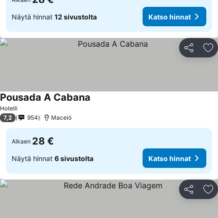
Näytä hinnat
12 sivustolta
Katso hinnat
Jaa
Li
Pousada A Cabana
Hotelli
7,2
954
Maceió
28 €
Alkaen
Näytä hinnat
6 sivustolta
Katso hinnat
Jaa
Li