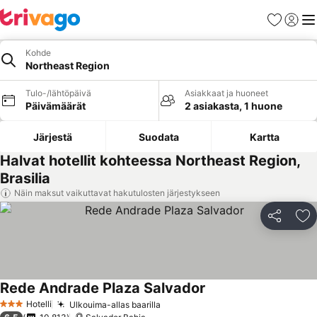
Suosikit
Kirjaud
Val
Kohde
Northeast Region
Tulo-/lähtöpäivä
Asiakkaat ja huoneet
Päivämäärät
2 asiakasta, 1 huone
Järjestä
Suodata
Kartta
Halvat hotellit kohteessa Northeast Region,
Brasilia
Näin maksut vaikuttavat hakutulosten järjestykseen
Jaa
Li
Rede Andrade Plaza Salvador
Hotelli
Ulkouima-allas baarilla
3 Tähtiluokitus