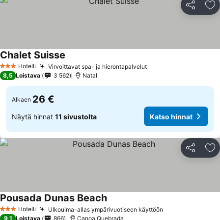
Jaa
Li
Chalet Suisse
Hotelli
Virvoittavat spa- ja hierontapalvelut
3 Tähtiluokitus
8,5
Loistava
3 562
Natal
26 €
Alkaen
Näytä hinnat
11 sivustolta
Katso hinnat
Jaa
Li
Pousada Dunas Beach
Hotelli
Ulkouima-allas ympärivuotiseen käyttöön
3 Tähtiluokitus
9,1
Loistava
866
Canoa Quebrada