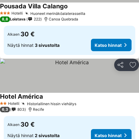
Pousada Villa Calango
Hotelli
Huoneet merinäköalaterasseilla
3 Tähtiluokitus
8,8
Loistava
222
Canoa Quebrada
30 €
Alkaen
Näytä hinnat
3 sivustolta
Katso hinnat
Jaa
Li
Hotel América
Hotelli
Historiallinen hissin viehätys
2 Tähtiluokitus
6,3
803
Recife
30 €
Alkaen
Näytä hinnat
2 sivustolta
Katso hinnat