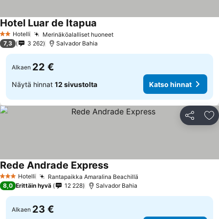
Hotel Luar de Itapua
Hotelli
Merinäköalalliset huoneet
2 Tähtiluokitus
7,3
3 262
Salvador Bahia
22 €
Alkaen
Näytä hinnat
12 sivustolta
Katso hinnat
Jaa
Li
Rede Andrade Express
Hotelli
Rantapaikka Amaralina Beachillä
3 Tähtiluokitus
8,0
Erittäin hyvä
12 228
Salvador Bahia
23 €
Alkaen