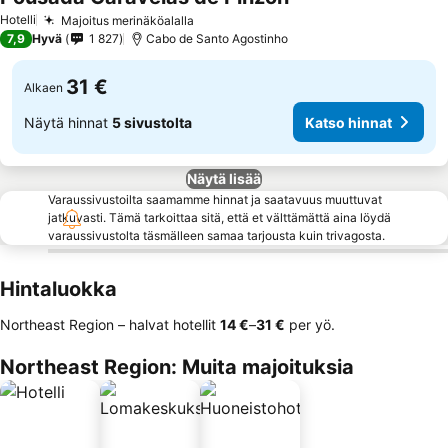
Hotelli
Majoitus merinäköalalla
7,9
Hyvä
1 827
Cabo de Santo Agostinho
31 €
Alkaen
Näytä hinnat
5 sivustolta
Katso hinnat
Näytä lisää
Varaussivustoilta saamamme hinnat ja saatavuus muuttuvat
jatkuvasti. Tämä tarkoittaa sitä, että et välttämättä aina löydä
varaussivustolta täsmälleen samaa tarjousta kuin trivagosta.
Hintaluokka
Northeast Region – halvat hotellit
‎14 €
–
‎31 €
per yö.
Northeast Region: Muita majoituksia