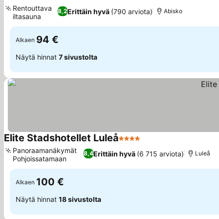
Rentouttava
Erittäin hyvä
(790 arviota)
8,2
Abisko
iltasauna
94 €
Alkaen
Näytä hinnat
7 sivustolta
Elite Stadshotellet Luleå
4 Tähtiluokitus
Panoraamanäkymät
Erittäin hyvä
(6 715 arviota)
8,4
Luleå
Pohjoissatamaan
100 €
Alkaen
Näytä hinnat
18 sivustolta