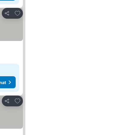
Lisää suosikkeihin
Jaa
nat
Lisää suosikkeihin
Jaa