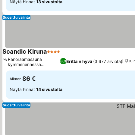
Näytä hinnat
13 sivustolta
Suosittu valinta
Scandic Kiruna
4 Tähtiluokitus
Panoraamasauna
Erittäin hyvä
(3 677 arviota)
8,3
Kii
kymmenennessä
kerroksessa
86 €
Alkaen
Näytä hinnat
14 sivustolta
Suosittu valinta