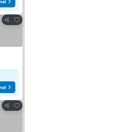
nat
Lisää suosikkeihin
Jaa
nat
Lisää suosikkeihin
Jaa