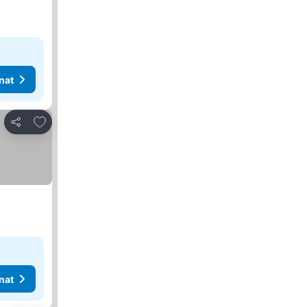
nat
Lisää suosikkeihin
Jaa
nat