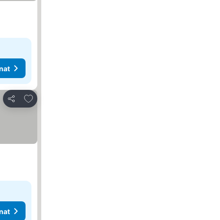
nat
Lisää suosikkeihin
Jaa
nat