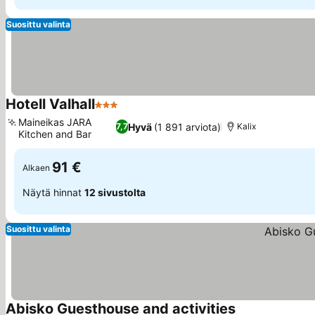
Suosittu valinta
Hotell Valhall
3 Tähtiluokitus
Maineikas JARA
Hyvä
(1 891 arviota)
7,7
Kalix
Kitchen and Bar
91 €
Alkaen
Näytä hinnat
12 sivustolta
Suosittu valinta
Abisko Guesthouse and activities