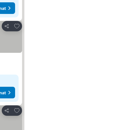
nat
Lisää suosikkeihin
Jaa
nat
Lisää suosikkeihin
Jaa