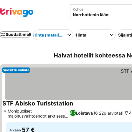
Kohde
Suodattimet
Hinta (matalimmasta korkeimpaan)
Hinta
Sijainti
Halvat hotellit kohteessa N
Suosittu valinta
STF Abisko Turiststation
Monipuoliset
Loistava
(6 226 arviota)
8,7
A
majoitusvaihtoehdot arktisessa
ympäristössä
57 €
Alkaen