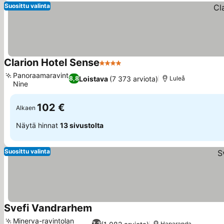
Suosittu valinta
Clarion Hotel Sense
4 Tähtiluokitus
Panoraamaravintola
Loistava
(7 373 arviota)
8,8
Luleå
Nine
102 €
Alkaen
Näytä hinnat
13 sivustolta
Suosittu valinta
Svefi Vandrarhem
Minerva-ravintolan
7,3
Haparanda