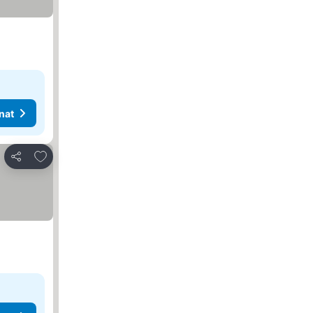
nat
Lisää suosikkeihin
Jaa