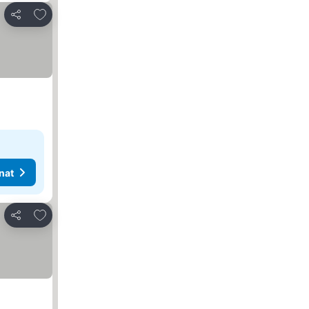
Lisää suosikkeihin
Jaa
nat
Lisää suosikkeihin
Jaa