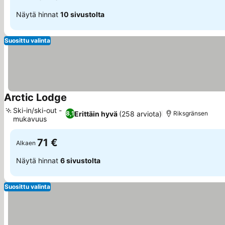
Näytä hinnat
10 sivustolta
Suosittu valinta
Arctic Lodge
Ski-in/ski-out -
Erittäin hyvä
(258 arviota)
8,1
Riksgränsen
mukavuus
71 €
Alkaen
Näytä hinnat
6 sivustolta
Suosittu valinta