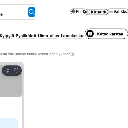
FI · €
Valikko
Kirjaudu
ne
Katso karttaa
Kylpylä
Pysäköinti
Uima-allas
Lomakeskus
Ranta
Koko talo/asu
ksut vaikuttavat hakutulosten järjestykseen
Lisää suosikkeihin
Jaa