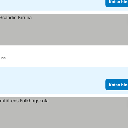
Katso hin
runa
Katso hin