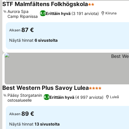
STF Malmfältens Folkhögskola
2 Tähtiluokitus
Aurora Spa
Erittäin hyvä
(3 191 arviota)
8,0
Kiiruna
Camp Ripanissa
87 €
Alkaen
Näytä hinnat
6 sivustolta
Best Western Plus Savoy Lulea
4 Tähtiluokitus
Pääsy Storgatanin
Erittäin hyvä
(4 997 arviota)
8,3
Luleå
ostosalueelle
89 €
Alkaen
Näytä hinnat
13 sivustolta