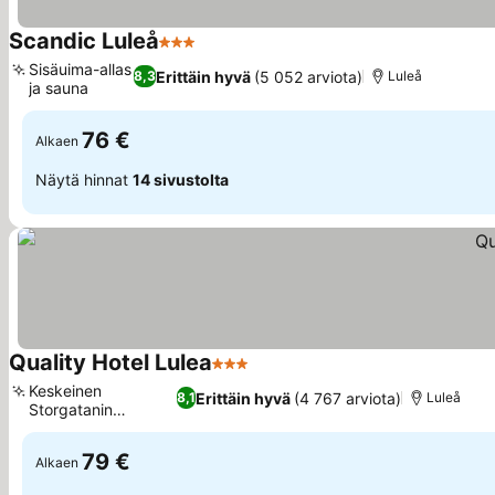
Scandic Luleå
3 Tähtiluokitus
Sisäuima-allas
Erittäin hyvä
(5 052 arviota)
8,3
Luleå
ja sauna
76 €
Alkaen
Näytä hinnat
14 sivustolta
Quality Hotel Lulea
3 Tähtiluokitus
Keskeinen
Erittäin hyvä
(4 767 arviota)
8,1
Luleå
Storgatanin
kävelykatu
79 €
Alkaen