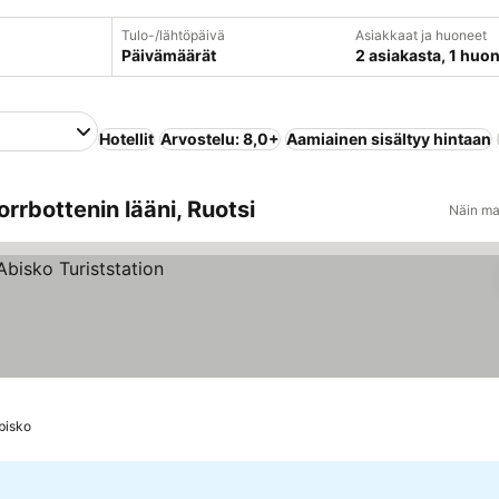
Tulo-/lähtöpäivä
Asiakkaat ja huoneet
Päivämäärät
2 asiakasta, 1 huo
Hotellit
Arvostelu: 8,0+
Aamiainen sisältyy hintaan
orrbottenin lääni, Ruotsi
Näin ma
bisko