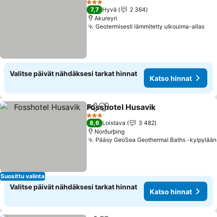
3 Tähtiluokitus
7,7
Hyvä
2 364
Akureyri
Geotermisesti lämmitetty ulkouima-allas
Kat
Valitse päivät nähdäksesi tarkat hinnat
Katso hinnat
Fosshotel Husavik
Jaa
Lisää suosikkeihin
Katso hi
3 Tähtiluokitus
8,6
Loistava
3 482
Norðurþing
Pääsy GeoSea Geothermal Baths -kylpylään
Suosittu valinta
Valitse päivät nähdäksesi tarkat hinnat
Katso hinnat