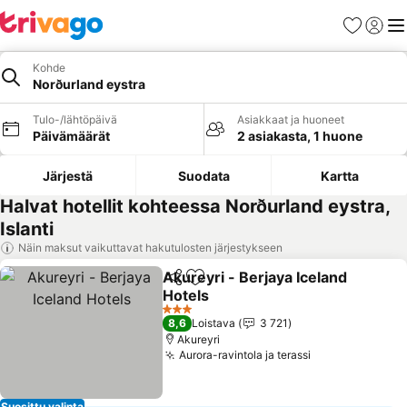
Suosikit
Kirjaud
Val
Kohde
Norðurland eystra
Tulo-/lähtöpäivä
Asiakkaat ja huoneet
Päivämäärät
2 asiakasta, 1 huone
Järjestä
Suodata
Kartta
Halvat hotellit kohteessa Norðurland eystra,
Islanti
Näin maksut vaikuttavat hakutulosten järjestykseen
Akureyri - Berjaya Iceland
Jaa
Lisää suosikkeihin
Hotels
Katso hinnat
3 Tähtiluokitus
8,6
Loistava
3 721
Akureyri
Aurora-ravintola ja terassi
Katso hinnat
Suosittu valinta