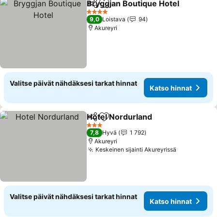
Bryggjan Boutique Hotel
Jaa
Lisää suosikkeihin
K
4 Tähtiluokitus
9,0
Loistava
94
Akureyri
Valitse päivät nähdäksesi tarkat hinnat
Katso hinnat
Hotel Nordurland
Jaa
Lisää suosikkeihin
Katso hin
3 Tähtiluokitus
7,8
Hyvä
1 792
Akureyri
Keskeinen sijainti Akureyrissä
Katso hinn
Valitse päivät nähdäksesi tarkat hinnat
Katso hinnat