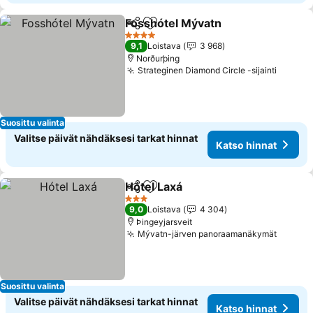
Fosshótel Mývatn
Jaa
Lisää suosikkeihin
Katso hi
4 Tähtiluokitus
9,1
Loistava
3 968
Norðurþing
Strateginen Diamond Circle -sijainti
Katso 
Suosittu valinta
Valitse päivät nähdäksesi tarkat hinnat
Katso hinnat
Hótel Laxá
Jaa
Lisää suosikkeihin
Katso hinnat
3 Tähtiluokitus
9,0
Loistava
4 304
Þingeyjarsveit
Mývatn-järven panoraamanäkymät
Katso 
Suosittu valinta
Valitse päivät nähdäksesi tarkat hinnat
Katso hinnat