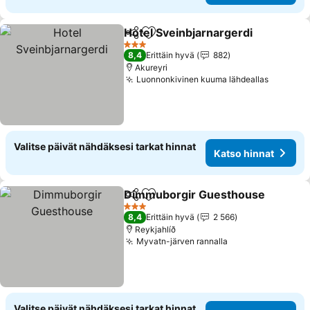
Hotel Sveinbjarnargerdi
Jaa
Lisää suosikkeihin
Ka
3 Tähtiluokitus
8,4
Erittäin hyvä
882
Akureyri
Luonnonkivinen kuuma lähdeallas
Katso h
Valitse päivät nähdäksesi tarkat hinnat
Katso hinnat
Dimmuborgir Guesthouse
Jaa
Lisää suosikkeihin
3 Tähtiluokitus
8,4
Erittäin hyvä
2 566
Reykjahlíð
Myvatn-järven rannalla
Katso hinnat
Valitse päivät nähdäksesi tarkat hinnat