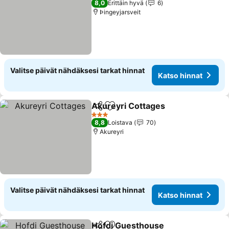
8,0
Erittäin hyvä
6
Þingeyjarsveit
Valitse päivät nähdäksesi tarkat hinnat
Katso hinnat
Akureyri Cottages
Jaa
Lisää suosikkeihin
Katso h
3 Tähtiluokitus
8,8
Loistava
70
Akureyri
Valitse päivät nähdäksesi tarkat hinnat
Katso hinnat
Hofdi Guesthouse