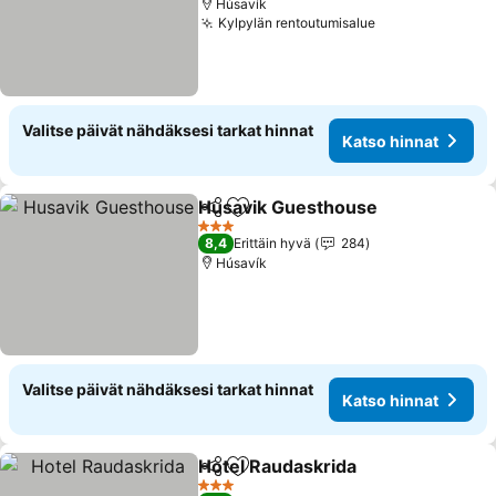
Húsavík
Kylpylän rentoutumisalue
Katso hinnat
Valitse päivät nähdäksesi tarkat hinnat
Katso hinnat
Husavik Guesthouse
Jaa
Lisää suosikkeihin
Katso
3 Tähtiluokitus
8,4
Erittäin hyvä
284
Húsavík
Valitse päivät nähdäksesi tarkat hinnat
Katso hinnat
Hotel Raudaskrida
Jaa
Lisää suosikkeihin
Katso hi
3 Tähtiluokitus