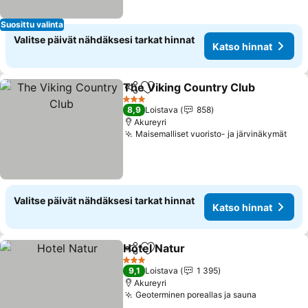
Suosittu valinta
Valitse päivät nähdäksesi tarkat hinnat
Katso hinnat
The Viking Country Club
Jaa
Lisää suosikkeihin
K
3 Tähtiluokitus
8,9
Loistava
858
Akureyri
Maisemalliset vuoristo- ja järvinäkymät
Kats
Valitse päivät nähdäksesi tarkat hinnat
Katso hinnat
Hotel Natur
Jaa
Lisää suosikkeihin
Katso hinnat
3 Tähtiluokitus
9,1
Loistava
1 395
Akureyri
Geoterminen poreallas ja sauna
Katso hin