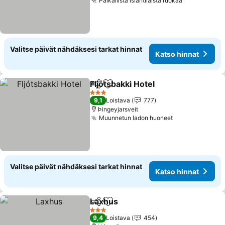
Paikallista islantilaista ruokaa
Katso hinn
Valitse päivät nähdäksesi tarkat hinnat
Katso hinnat
Fljótsbakki Hotel
Jaa
Lisää suosikkeihin
Katso hin
3 Tähtiluokitus
9,1
Loistava
777
Þingeyjarsveit
Muunnetun ladon huoneet
Katso hinnat
Valitse päivät nähdäksesi tarkat hinnat
Katso hinnat
Laxhus
Jaa
Lisää suosikkeihin
Katso hinnat
3 Tähtiluokitus
9,4
Loistava
454