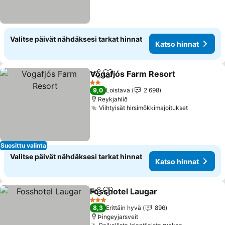
Valitse päivät nähdäksesi tarkat hinnat
Katso hinnat
Vogafjós Farm Resort
Jaa
Lisää suosikkeihin
Kats
2 Tähtiluokitus
9,0
Loistava
2 698
Reykjahlíð
Viihtyisät hirsimökkimajoitukset
Katso hin
Suosittu valinta
Valitse päivät nähdäksesi tarkat hinnat
Katso hinnat
Fosshotel Laugar
Jaa
Lisää suosikkeihin
Katso hin
3 Tähtiluokitus
8,3
Erittäin hyvä
896
Þingeyjarsveit