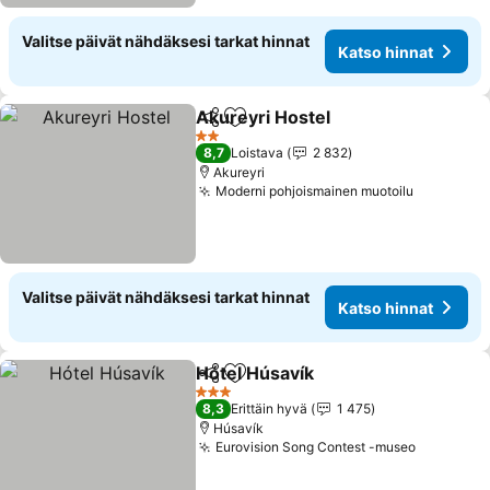
Valitse päivät nähdäksesi tarkat hinnat
Katso hinnat
Akureyri Hostel
Jaa
Lisää suosikkeihin
Katso hinn
2 Tähtiluokitus
8,7
Loistava
2 832
Akureyri
Moderni pohjoismainen muotoilu
Katso hin
Valitse päivät nähdäksesi tarkat hinnat
Katso hinnat
Hótel Húsavík
Jaa
Lisää suosikkeihin
Katso hinnat
3 Tähtiluokitus
8,3
Erittäin hyvä
1 475
Húsavík
Eurovision Song Contest -museo
Katso hi