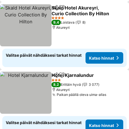
Skald Hotel Akureyri,
Jaa
Lisää suosikkeihin
Curio Collection By Hilton
Katso hinnat
4 Tähtiluokitus
9,4
Loistava
8
Akureyri
Valitse päivät nähdäksesi tarkat hinnat
Katso hinnat
Hotel Kjarnalundur
Jaa
Lisää suosikkeihin
Katso h
3 Tähtiluokitus
8,2
Erittäin hyvä
3 077
Akureyri
Paikan päällä oleva uima-allas
Katso hinn
Valitse päivät nähdäksesi tarkat hinnat
Katso hinnat