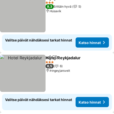
Jaa
Lisää suosikkeihin
Katso hi
3 Tähtiluokitus
8,3
Erittäin hyvä
5
Húsavík
Valitse päivät nähdäksesi tarkat hinnat
Katso hinnat
Hotel Reykjadalur
Jaa
Lisää suosikkeihin
Katso hi
3 Tähtiluokitus
6,5
6
Þingeyjarsveit
Valitse päivät nähdäksesi tarkat hinnat
Katso hinnat