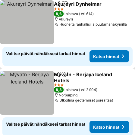
Akureyri Dynheimar
Jaa
Lisää suosikkeihin
Katso 
3 Tähtiluokitus
8,6
Loistava
614
Akureyri
Huoneita rauhallisilla puutarhanäkymillä
Kat
Valitse päivät nähdäksesi tarkat hinnat
Katso hinnat
Mývatn - Berjaya Iceland
Jaa
Lisää suosikkeihin
Hotels
Katso hinnat
3 Tähtiluokitus
8,8
Loistava
2 904
Norðurþing
Ulkoilma geotermiset porealtaat
Katso hin
Valitse päivät nähdäksesi tarkat hinnat
Katso hinnat