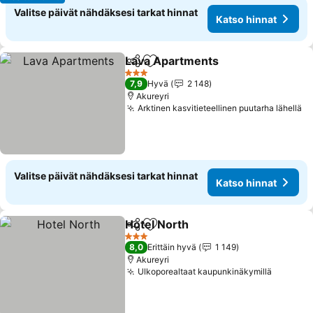
Valitse päivät nähdäksesi tarkat hinnat
Katso hinnat
Lava Apartments
Jaa
Lisää suosikkeihin
Katso hin
3 Tähtiluokitus
7,9
Hyvä
2 148
Akureyri
Arktinen kasvitieteellinen puutarha lähellä
Ka
Valitse päivät nähdäksesi tarkat hinnat
Katso hinnat
Hotel North
Jaa
Lisää suosikkeihin
Katso hinnat
3 Tähtiluokitus
8,0
Erittäin hyvä
1 149
Akureyri
Ulkoporealtaat kaupunkinäkymillä
Katso h