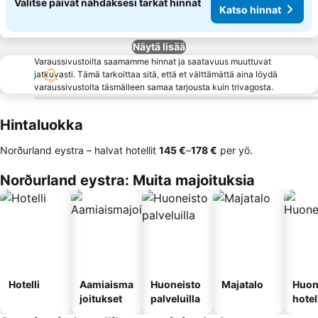
Valitse päivät nähdäksesi tarkat hinnat
Katso hinnat
Näytä lisää
Varaussivustoilta saamamme hinnat ja saatavuus muuttuvat
jatkuvasti. Tämä tarkoittaa sitä, että et välttämättä aina löydä
varaussivustolta täsmälleen samaa tarjousta kuin trivagosta.
Hintaluokka
Norðurland eystra – halvat hotellit
‎145 €
–
‎178 €
per yö.
Norðurland eystra: Muita majoituksia
Hotelli
Aamiaisma
Huoneisto
Majatalo
Huon
joitukset
palveluilla
hotel