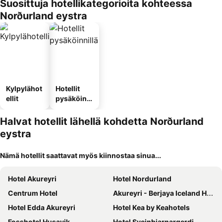
Suosittuja hotellikategorioita kohteessa
Norðurland eystra
Kylpylähot
Hotellit
ellit
pysäköinni
llä
Halvat hotellit lähellä kohdetta Norðurland
eystra
Nämä hotellit saattavat myös kiinnostaa sinua...
Hotel Akureyri
Hotel Nordurland
Centrum Hotel
Akureyri - Berjaya Iceland Hotels
Hotel Edda Akureyri
Hotel Kea by Keahotels
Fosshotel Husavik
Hotel Sveinbjarnargerdi