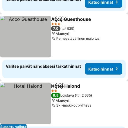
Katso hinnat
Acco Guesthouse
Jaa
Lisää suosikkeihin
Katso hi
3 Tähtiluokitus
7,0
929
Akureyri
Perheystävällinen majoitus
Katso hinnat
Valitse päivät nähdäksesi tarkat hinnat
Katso hinnat
Hotel Halond
Jaa
Lisää suosikkeihin
Katso hinnat
2 Tähtiluokitus
8,8
Loistava
2 635
Akureyri
Ski-in/ski-out-yhteys
Katso hinnat
Suosittu valinta