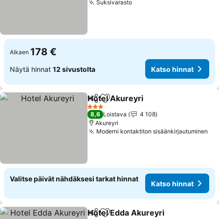
Suksivarasto
Katso hinnat
178 €
Alkaen
Näytä hinnat
12 sivustolta
Katso hinnat
Hotel Akureyri
Jaa
Lisää suosikkeihin
Katso hinna
3 Tähtiluokitus
8,6
Loistava
4 108
Akureyri
Moderni kontaktiton sisäänkirjautuminen
Kat
Valitse päivät nähdäksesi tarkat hinnat
Katso hinnat
Hotel Edda Akureyri
Jaa
Lisää suosikkeihin
Katso 