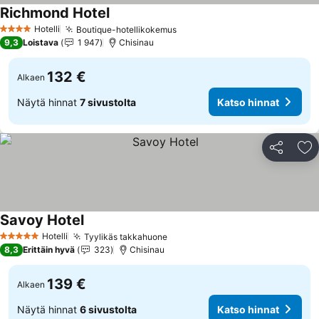
Richmond Hotel
Hotelli
Boutique-hotellikokemus
4 Tähtiluokitus
9,3
Loistava
1 947
Chisinau
132 €
Alkaen
Näytä hinnat
7 sivustolta
Katso hinnat
Jaa
Li
Savoy Hotel
Hotelli
Tyylikäs takkahuone
5 Tähtiluokitus
8,3
Erittäin hyvä
323
Chisinau
139 €
Alkaen
Näytä hinnat
6 sivustolta
Katso hinnat