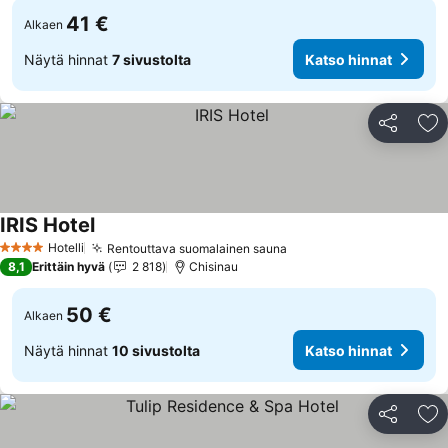
41 €
Alkaen
Näytä hinnat
7 sivustolta
Katso hinnat
Jaa
Li
IRIS Hotel
Hotelli
Rentouttava suomalainen sauna
4 Tähtiluokitus
8,1
Erittäin hyvä
2 818
Chisinau
50 €
Alkaen
Näytä hinnat
10 sivustolta
Katso hinnat
Jaa
Li