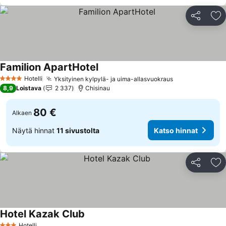
Jaa
Li
Familion ApartHotel
Hotelli
Yksityinen kylpylä- ja uima-allasvuokraus
4 Tähtiluokitus
8,9
Loistava
2 337
Chisinau
80 €
Alkaen
Näytä hinnat
11 sivustolta
Katso hinnat
Jaa
Li
Hotel Kazak Club
Hotelli