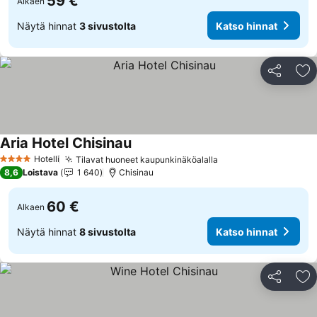
59 €
Alkaen
Näytä hinnat
3 sivustolta
Katso hinnat
Jaa
Li
Aria Hotel Chisinau
Hotelli
Tilavat huoneet kaupunkinäköalalla
4 Tähtiluokitus
8,6
Loistava
1 640
Chisinau
60 €
Alkaen
Näytä hinnat
8 sivustolta
Katso hinnat
Jaa
Li