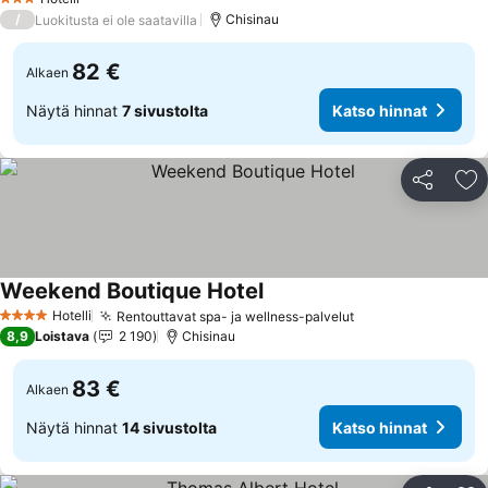
3 Tähtiluokitus
/
Chisinau
Luokitusta ei ole saatavilla
82 €
Alkaen
Näytä hinnat
7 sivustolta
Katso hinnat
Jaa
Li
Weekend Boutique Hotel
Hotelli
Rentouttavat spa- ja wellness-palvelut
4 Tähtiluokitus
8,9
Loistava
2 190
Chisinau
83 €
Alkaen
Näytä hinnat
14 sivustolta
Katso hinnat