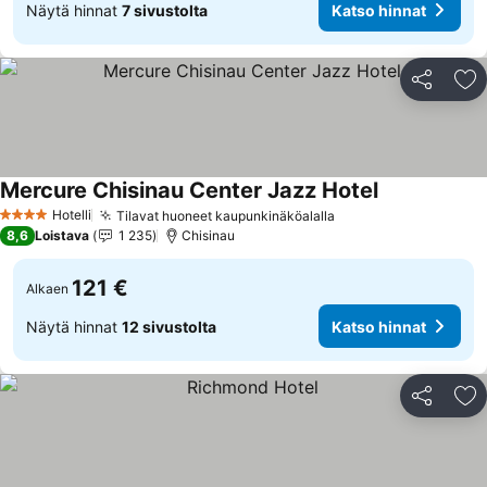
Näytä hinnat
7 sivustolta
Katso hinnat
Jaa
Li
Mercure Chisinau Center Jazz Hotel
Hotelli
Tilavat huoneet kaupunkinäköalalla
4 Tähtiluokitus
8,6
Loistava
1 235
Chisinau
121 €
Alkaen
Näytä hinnat
12 sivustolta
Katso hinnat
Jaa
Li