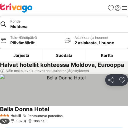
Suosikit
Kirjaud
Val
Kohde
Moldova
Tulo-/lähtöpäivä
Asiakkaat ja huoneet
Päivämäärät
2 asiakasta, 1 huone
Järjestä
Suodata
Kartta
Halvat hotellit kohteessa Moldova, Eurooppa
Näin maksut vaikuttavat hakutulosten järjestykseen
Jaa
Li
Bella Donna Hotel
Hotelli
Rentouttava poreallas
3 Tähtiluokitus
5,9
1 870
Chisinau