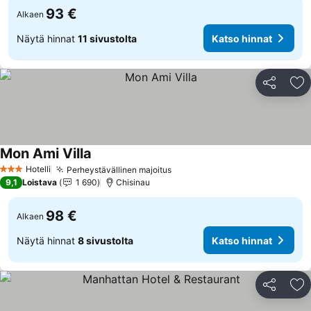
93 €
Alkaen
Näytä hinnat
11 sivustolta
Katso hinnat
Jaa
Li
Mon Ami Villa
Hotelli
Perheystävällinen majoitus
3 Tähtiluokitus
9,1
Loistava
1 690
Chisinau
98 €
Alkaen
Näytä hinnat
8 sivustolta
Katso hinnat
Jaa
Li