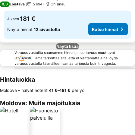
5 Tähtiluokitus
9,3
Loistava
5 694
Chisinau
181 €
Alkaen
Näytä hinnat
12 sivustolta
Katso hinnat
Näytä lisää
Varaussivustoilta saamamme hinnat ja saatavuus muuttuvat
jatkuvasti. Tämä tarkoittaa sitä, että et välttämättä aina löydä
varaussivustolta täsmälleen samaa tarjousta kuin trivagosta.
Hintaluokka
Moldova – halvat hotellit
‎41 €
–
‎181 €
per yö.
Moldova: Muita majoituksia