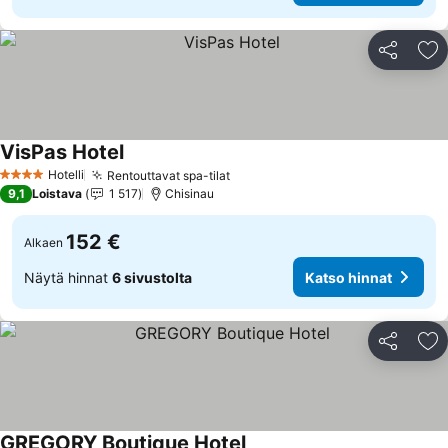
Jaa
Li
VisPas Hotel
Hotelli
Rentouttavat spa-tilat
4 Tähtiluokitus
9,1
Loistava
1 517
Chisinau
152 €
Alkaen
Näytä hinnat
6 sivustolta
Katso hinnat
Jaa
Li
GREGORY Boutique Hotel