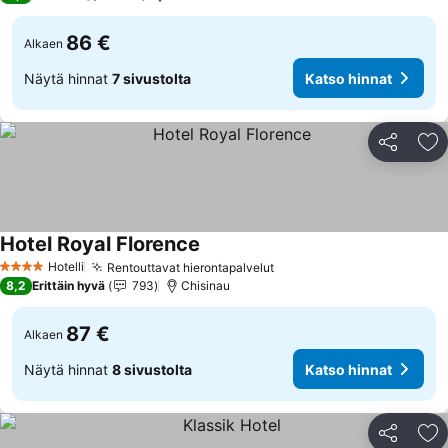
86 €
Alkaen
Näytä hinnat
7 sivustolta
Katso hinnat
Jaa
Li
Hotel Royal Florence
Hotelli
Rentouttavat hierontapalvelut
4 Tähtiluokitus
8,2
Erittäin hyvä
793
Chisinau
87 €
Alkaen
Näytä hinnat
8 sivustolta
Katso hinnat
Jaa
Li