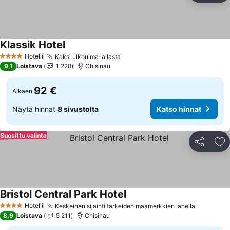
Klassik Hotel
Hotelli
Kaksi ulkouima-allasta
4 Tähtiluokitus
9,1
Loistava
1 228
Chisinau
92 €
Alkaen
Näytä hinnat
8 sivustolta
Katso hinnat
Suosittu valinta
Jaa
Li
Bristol Central Park Hotel
Hotelli
Keskeinen sijainti tärkeiden maamerkkien lähellä
4 Tähtiluokitus
8,9
Loistava
5 211
Chisinau