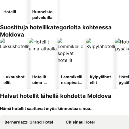
Hotelli
Huoneisto
palveluilla
Suosittuja hotellikategorioita kohteessa
Moldova
Luksushot
Hotellit
Lemmikeill
Kylpylähot
Hotel
ellit
uima-
e sopivat
ellit
pysä
altaalla
hotellit
llä
Halvat hotellit lähellä kohdetta Moldova
Nämä hotellit saattavat myös kiinnostaa sinua...
Bernardazzi Grand Hotel
Chisinau Hotel