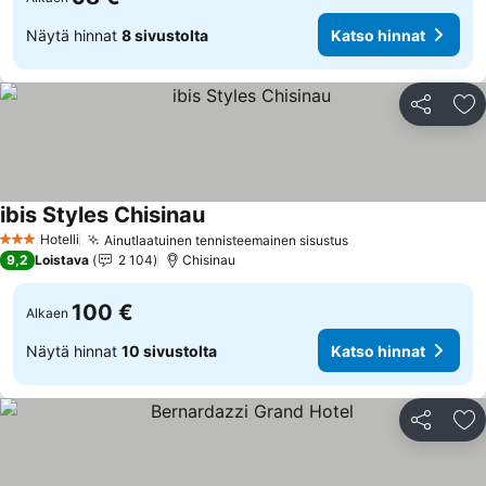
Näytä hinnat
8 sivustolta
Katso hinnat
Jaa
Li
ibis Styles Chisinau
Hotelli
Ainutlaatuinen tennisteemainen sisustus
3 Tähtiluokitus
9,2
Loistava
2 104
Chisinau
100 €
Alkaen
Näytä hinnat
10 sivustolta
Katso hinnat
Jaa
Li