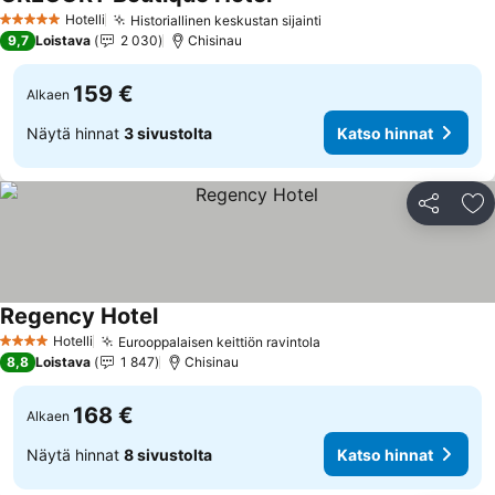
Hotelli
Historiallinen keskustan sijainti
5 Tähtiluokitus
9,7
Loistava
2 030
Chisinau
159 €
Alkaen
Näytä hinnat
3 sivustolta
Katso hinnat
Jaa
Li
Regency Hotel
Hotelli
Eurooppalaisen keittiön ravintola
4 Tähtiluokitus
8,8
Loistava
1 847
Chisinau
168 €
Alkaen
Näytä hinnat
8 sivustolta
Katso hinnat