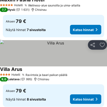
Hotelli
Wellness-alue saunoilla ja uima-altailla
5 Tähtiluokitus
7,7
Hyvä
1 631
Chisinau
79 €
Alkaen
Näytä hinnat
7 sivustolta
Katso hinnat
Jaa
Li
Villa Arus
Hotelli
Ravintola ja baari paikan päällä
4 Tähtiluokitus
9,0
Loistava
995
Chisinau
79 €
Alkaen
Näytä hinnat
8 sivustolta
Katso hinnat