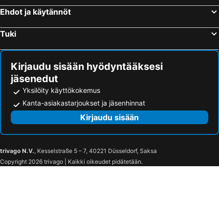
Jumbo Hotel
Nobil Luxury Boutique Hotel
Ehdot ja käytännöt
Zarea Hotel
Giowine Hotel & Restaurant
Tuki
President Resort Hotel
Wine Hotel Chisinau
Komilfo Hotel
Mon Ami Villa
Kirjaudu sisään hyödyntääksesi
Jolly Alon Hotel
Familion ApartHotel
jäsenedut
Style Hotel
Hotel Royal Florence
Yksilöity käyttökokemus
MEDELEAN HOTEL
Edem Hotel
Kanta-asiakastarjoukset ja jäsenhinnat
IRIS Hotel
Savoy Hotel
Kirjaudu sisään
ROCAS Hotel
Moonlight Hotel
Bon Apart Deluxe
Elektromash Hotel
trivago N.V.
, Kesselstraße 5 – 7, 40221 Düsseldorf, Saksa
Copyright 2026 trivago | Kaikki oikeudet pidätetään.