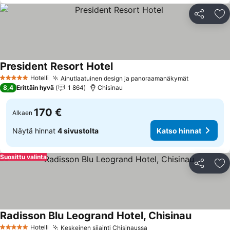
Jaa
Li
President Resort Hotel
Hotelli
Ainutlaatuinen design ja panoraamanäkymät
5 Tähtiluokitus
8,4
Erittäin hyvä
1 864
Chisinau
170 €
Alkaen
Näytä hinnat
4 sivustolta
Katso hinnat
Suosittu valinta
Jaa
Li
Radisson Blu Leogrand Hotel, Chisinau
Hotelli
Keskeinen sijainti Chisinaussa