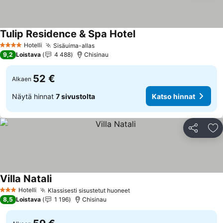
Tulip Residence & Spa Hotel
Hotelli
Sisäuima-allas
4 Tähtiluokitus
9,2
Loistava
4 488
Chisinau
52 €
Alkaen
Näytä hinnat
7 sivustolta
Katso hinnat
Jaa
Li
Villa Natali
Hotelli
Klassisesti sisustetut huoneet
3 Tähtiluokitus
8,5
Loistava
1 196
Chisinau