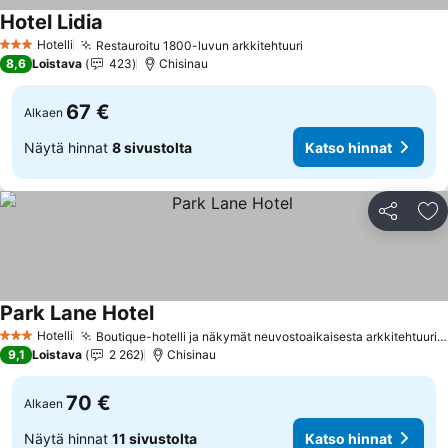
Hotel Lidia
Hotelli
Restauroitu 1800-luvun arkkitehtuuri
3 Tähtiluokitus
8,6
Loistava
423
Chisinau
67 €
Alkaen
Näytä hinnat
8 sivustolta
Katso hinnat
Jaa
Li
Park Lane Hotel
Hotelli
Boutique-hotelli ja näkymät neuvostoaikaisesta arkkitehtuurista
3 Tähtiluokitus
9,1
Loistava
2 262
Chisinau
70 €
Alkaen
Näytä hinnat
11 sivustolta
Katso hinnat