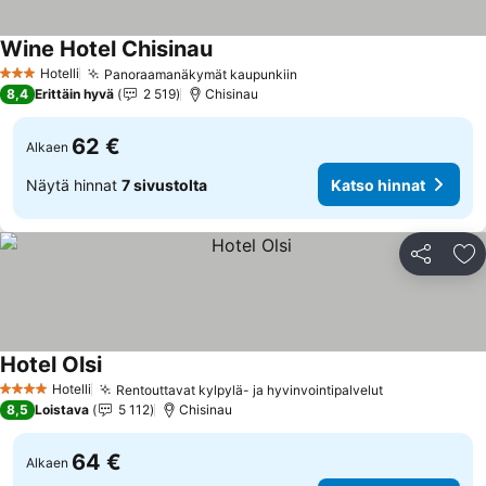
Wine Hotel Chisinau
Hotelli
Panoraamanäkymät kaupunkiin
3 Tähtiluokitus
8,4
Erittäin hyvä
2 519
Chisinau
62 €
Alkaen
Näytä hinnat
7 sivustolta
Katso hinnat
Jaa
Li
Hotel Olsi
Hotelli
Rentouttavat kylpylä- ja hyvinvointipalvelut
4 Tähtiluokitus
8,5
Loistava
5 112
Chisinau
64 €
Alkaen