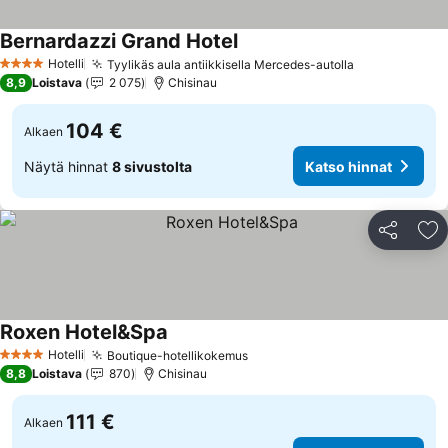
Bernardazzi Grand Hotel
Hotelli
Tyylikäs aula antiikkisella Mercedes-autolla
4 Tähtiluokitus
8,9
Loistava
2 075
Chisinau
104 €
Alkaen
Näytä hinnat
8 sivustolta
Katso hinnat
Jaa
Li
Roxen Hotel&Spa
Hotelli
Boutique-hotellikokemus
4 Tähtiluokitus
8,8
Loistava
870
Chisinau
111 €
Alkaen