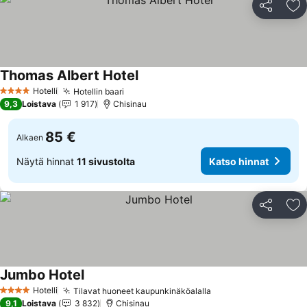
Jaa
Li
Thomas Albert Hotel
Hotelli
Hotellin baari
4 Tähtiluokitus
9,3
Loistava
1 917
Chisinau
85 €
Alkaen
Näytä hinnat
11 sivustolta
Katso hinnat
Jaa
Li
Jumbo Hotel
Hotelli
Tilavat huoneet kaupunkinäköalalla
4 Tähtiluokitus
9,1
Loistava
3 832
Chisinau