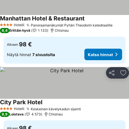
Manhattan Hotel & Restaurant
Hotelli
Panoraamanäkymät Pyhän Theodorin katedraalille
4 Tähtiluokitus
8,4
Erittäin hyvä
1 133
Chisinau
98 €
Alkaen
Näytä hinnat
7 sivustolta
Katso hinnat
Jaa
Li
City Park Hotel
Hotelli
Keskeinen kävelykadun sijainti
4 Tähtiluokitus
8,9
Loistava
4 573
Chisinau
98 €
Alkaen