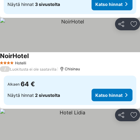
Näytä hinnat
3 sivustolta
Katso hinnat
Jaa
Li
NoirHotel
Hotelli
4 Tähtiluokitus
/
Chisinau
Luokitusta ei ole saatavilla
64 €
Alkaen
Näytä hinnat
2 sivustolta
Katso hinnat
Jaa
Li