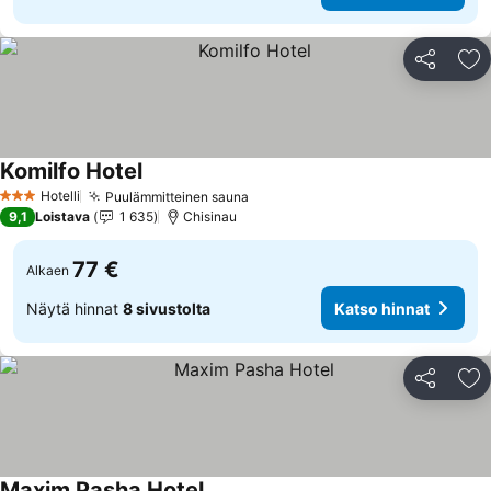
Jaa
Li
Komilfo Hotel
Hotelli
Puulämmitteinen sauna
3 Tähtiluokitus
9,1
Loistava
1 635
Chisinau
77 €
Alkaen
Näytä hinnat
8 sivustolta
Katso hinnat
Jaa
Li
Maxim Pasha Hotel