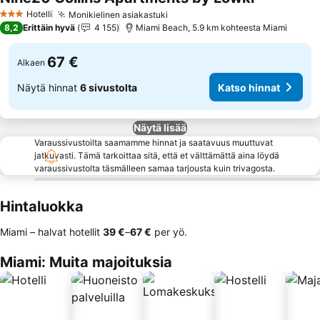
Katso hinna
Hotelli
Monikielinen asiakastuki
Katso hinnat
3 Tähtiluokitus
8,2
Erittäin hyvä
4 155
Miami Beach, 5.9 km kohteesta Miami
67 €
Alkaen
Näytä hinnat
6 sivustolta
Katso hinnat
Näytä lisää
Varaussivustoilta saamamme hinnat ja saatavuus muuttuvat
jatkuvasti. Tämä tarkoittaa sitä, että et välttämättä aina löydä
varaussivustolta täsmälleen samaa tarjousta kuin trivagosta.
Hintaluokka
Miami – halvat hotellit
‎39 €
–
‎67 €
per yö.
Miami: Muita majoituksia