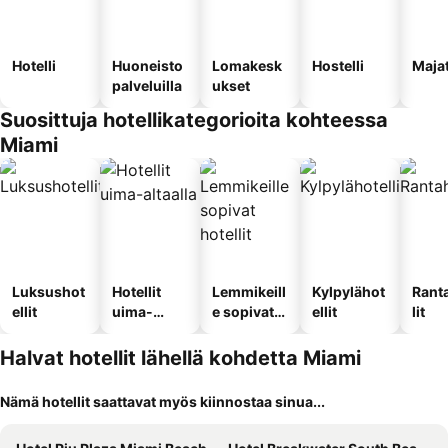
Hotelli
Huoneisto
Lomakesk
Hostelli
Maja
palveluilla
ukset
Suosittuja hotellikategorioita kohteessa
Miami
Luksushot
Hotellit
Lemmikeill
Kylpylähot
Rant
ellit
uima-
e sopivat
ellit
lit
altaalla
hotellit
Halvat hotellit lähellä kohdetta Miami
Nämä hotellit saattavat myös kiinnostaa sinua...