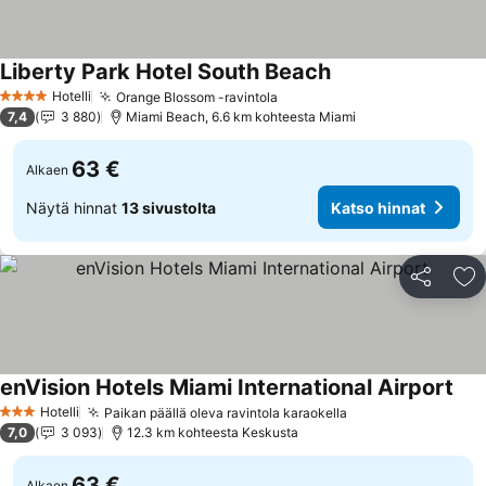
Liberty Park Hotel South Beach
Katso hinnat
Hotelli
Orange Blossom -ravintola
Katso hinnat
4 Tähtiluokitus
7,4
3 880
Miami Beach, 6.6 km kohteesta Miami
63 €
Alkaen
Näytä hinnat
13 sivustolta
Katso hinnat
Jaa
Li
enVision Hotels Miami International Airport
Kat
Hotelli
Paikan päällä oleva ravintola karaokella
Katso hinnat
3 Tähtiluokitus
7,0
3 093
12.3 km kohteesta Keskusta
63 €
Alkaen