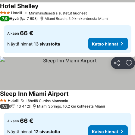
Hotel Shelley
Katso hinnat
Hotelli
Minimalistisesti sisustetut huoneet
Katso hinnat
3 Tähtiluokitus
7,9
Hyvä
7 608
Miami Beach, 5.9 km kohteesta Miami
66 €
Alkaen
Näytä hinnat
13 sivustolta
Katso hinnat
Jaa
Li
Sleep Inn Miami Airport
Katso hinnat
Hotelli
Lähellä Curtiss Mansonia
Katso hinnat
2 Tähtiluokitus
7,3
13 442
Miami Springs, 10.2 km kohteesta Miami
66 €
Alkaen
Näytä hinnat
12 sivustolta
Katso hinnat