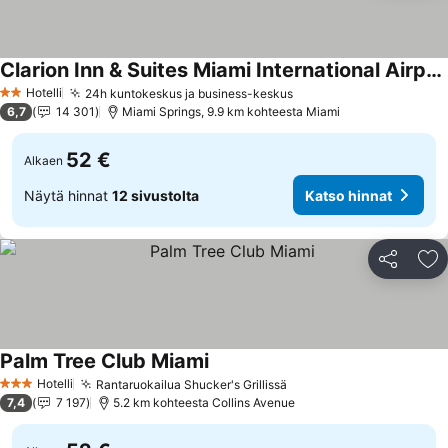
Clarion Inn & Suites Miami International Airport
Katso hinnat
Hotelli
24h kuntokeskus ja business-keskus
Katso hinnat
2 Tähtiluokitus
6,7
14 301
Miami Springs, 9.9 km kohteesta Miami
52 €
Alkaen
Näytä hinnat
12 sivustolta
Katso hinnat
Jaa
Li
Palm Tree Club Miami
Katso hinnat
Hotelli
Rantaruokailua Shucker's Grillissä
Katso hinnat
3 Tähtiluokitus
7,4
7 197
5.2 km kohteesta Collins Avenue