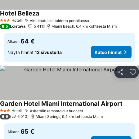
Hotel Belleza
Katso hinnat
Hotelli
Ainutlaatuista taidetta portaikossa
Katso hinnat
3 Tähtiluokitus
8,5
Loistava
5 411
Miami Beach, 6.4 km kohteesta Miami
64 €
Alkaen
Näytä hinnat
12 sivustolta
Katso hinnat
Jaa
Li
Garden Hotel Miami International Airport
Katso 
Hotelli
Äskettäin remontoidut huoneet
Katso hinnat
3 Tähtiluokitus
6,9
6 013
Miami Springs, 9.4 km kohteesta Miami
65 €
Alkaen