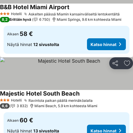
B&B Hotel Miami Airport
Katso hinnat
Hotelli
Askelten päässä Miamin kansainväliseltä lentokentältä
Katso
3 Tähtiluokitus
8,2
Erittäin hyvä
6 750
Miami Springs, 9.6 km kohteesta Miami
58 €
Alkaen
Näytä hinnat
12 sivustolta
Katso hinnat
Jaa
Li
Majestic Hotel South Beach
Katso hinnat
Hotelli
Ravintola paikan päällä merinäköalalla
Katso hinnat
3 Tähtiluokitus
6,6
3 832
Miami Beach, 5.9 km kohteesta Miami
60 €
Alkaen
Näytä hinnat
13 sivustolta
Katso hinnat