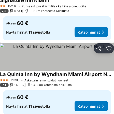
Signature Inn Miami
Katso hinnat
Hotelli
Runsaasti pysäköintitilaa kaikille ajoneuvoille
Katso hinnat
2 Tähtiluokitus
7,2
5 841
13.2 km kohteesta Keskusta
60 €
Alkaen
Näytä hinnat
11 sivustolta
Katso hinnat
Jaa
Li
La Quinta Inn by Wyndham Miami Airport North
Katso hinnat
Hotelli
Äskettäin remontoidut huoneet
Katso hinnat
3 Tähtiluokitus
7,1
14 032
13.3 km kohteesta Keskusta
60 €
Alkaen
Näytä hinnat
11 sivustolta
Katso hinnat