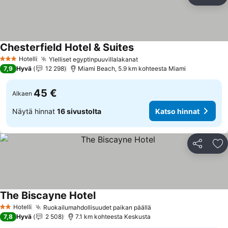
Jaa
Li
Chesterfield Hotel & Suites
Katso hinnat
Hotelli
Ylelliset egyptinpuuvillalakanat
Katso hinnat
3 Tähtiluokitus
7,9
Hyvä
12 298
Miami Beach, 5.9 km kohteesta Miami
45 €
Alkaen
Näytä hinnat
16 sivustolta
Katso hinnat
Jaa
Li
The Biscayne Hotel
Katso hinnat
Hotelli
Ruokailumahdollisuudet paikan päällä
Katso hinnat
2 Tähtiluokitus
7,8
Hyvä
2 508
7.1 km kohteesta Keskusta