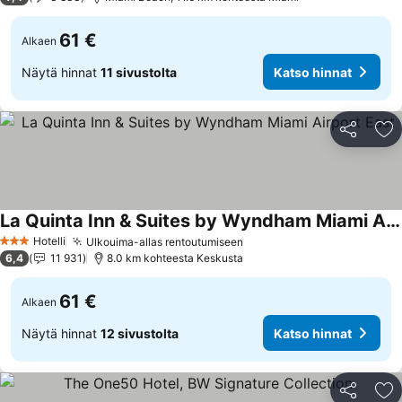
61 €
Alkaen
Näytä hinnat
11 sivustolta
Katso hinnat
Jaa
Li
La Quinta Inn & Suites by Wyndham Miami Airport East
Katso hinnat
Hotelli
Ulkouima-allas rentoutumiseen
Katso hinnat
3 Tähtiluokitus
6,4
11 931
8.0 km kohteesta Keskusta
61 €
Alkaen
Näytä hinnat
12 sivustolta
Katso hinnat
Jaa
Li