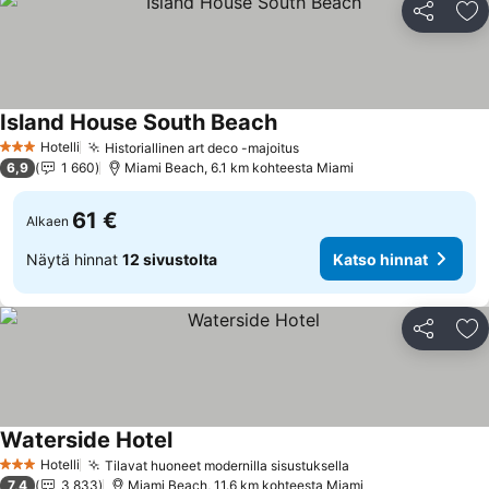
Jaa
Li
Island House South Beach
Katso hinnat
Hotelli
Historiallinen art deco -majoitus
Katso hinnat
3 Tähtiluokitus
6,9
1 660
Miami Beach, 6.1 km kohteesta Miami
61 €
Alkaen
Näytä hinnat
12 sivustolta
Katso hinnat
Jaa
Li
Waterside Hotel
Katso hinnat
Hotelli
Tilavat huoneet modernilla sisustuksella
Katso hinnat
3 Tähtiluokitus
7,4
3 833
Miami Beach, 11.6 km kohteesta Miami