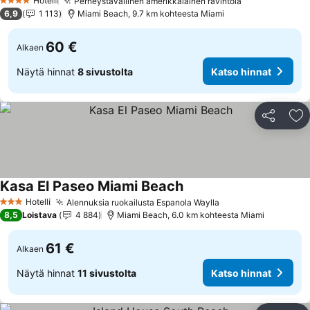
Hotelli
Perheystävällinen amerikkalainen ravintola
Katso hinnat
4 Tähtiluokitus
6,9
1 113
Miami Beach, 9.7 km kohteesta Miami
60 €
Alkaen
Näytä hinnat
8 sivustolta
Katso hinnat
Jaa
Li
Kasa El Paseo Miami Beach
Katso hinnat
Hotelli
Alennuksia ruokailusta Espanola Waylla
Katso hinnat
3 Tähtiluokitus
8,5
Loistava
4 884
Miami Beach, 6.0 km kohteesta Miami
61 €
Alkaen
Näytä hinnat
11 sivustolta
Katso hinnat