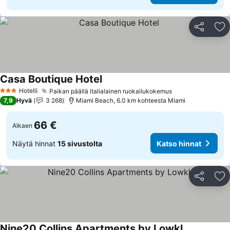
Jaa
Li
Casa Boutique Hotel
Katso hinnat
Hotelli
Paikan päällä italialainen ruokailukokemus
Katso hinnat
3 Tähtiluokitus
7,9
Hyvä
3 268
Miami Beach, 6.0 km kohteesta Miami
66 €
Alkaen
Näytä hinnat
15 sivustolta
Katso hinnat
Jaa
Li
Nine20 Collins Apartments by Lowkl