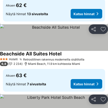
62 €
Alkaen
Näytä hinnat
13 sivustolta
Katso hinnat
Jaa
Li
Beachside All Suites Hotel
Katso hinnat
Hotelli
Retrostiilinen rakennus moderneilla sisätiloilla
Katso hinnat
3 Tähtiluokitus
6,8
2 234
Miami Beach, 11.9 km kohteesta Miami
63 €
Alkaen
Näytä hinnat
7 sivustolta
Katso hinnat
Jaa
Li