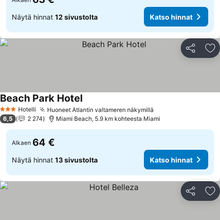
Näytä hinnat
12 sivustolta
Katso hinnat
Jaa
Li
Beach Park Hotel
Katso hinnat
Hotelli
Huoneet Atlantin valtameren näkymillä
Katso hinnat
3 Tähtiluokitus
6,5
2 274
Miami Beach, 5.9 km kohteesta Miami
64 €
Alkaen
Näytä hinnat
13 sivustolta
Katso hinnat
Jaa
Li