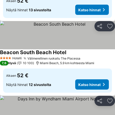
52 €
Alkaen
Näytä hinnat
13 sivustolta
Katso hinnat
Jaa
Li
Beacon South Beach Hotel
Katso hinnat
Hotelli
Välimerellinen ruokailu The Placessa
Katso hinnat
4 Tähtiluokitus
7,6
Hyvä
10 100
Miami Beach, 5.9 km kohteesta Miami
52 €
Alkaen
Näytä hinnat
12 sivustolta
Katso hinnat
Jaa
Li