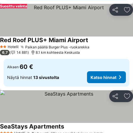
Suosittu valinta
Jaa
Li
Red Roof PLUS+ Miami Airport
Katso hinnat
Hotelli
Paikan päällä Burger Plus -ruokarekka
Katso hinnat
2 Tähtiluokitus
6,7
14 881
8.1 km kohteesta Keskusta
60 €
Alkaen
Näytä hinnat
13 sivustolta
Katso hinnat
Jaa
Li
SeaStays Apartments
Katso hinnat