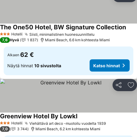
The One50 Hotel, BW Signature Collection
Kats
Hotelli
Siisti, minimalistinen huonesuunnittelu
Katso hinnat
3 Tähtiluokitus
7,6
Hyvä
1 837
Miami Beach, 6.6 km kohteesta Miami
62 €
Alkaen
Näytä hinnat
10 sivustolta
Katso hinnat
Jaa
Li
Greenview Hotel By Lowkl
Katso hinnat
Hotelli
Viehättävä art deco -muotoilu vuodelta 1939
Katso hinnat
3 Tähtiluokitus
7,0
3 744
Miami Beach, 6.2 km kohteesta Miami