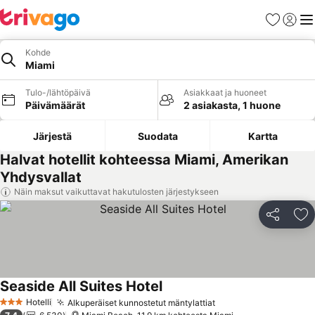
Suosikit
Kirjaud
Val
Kohde
Miami
Tulo-/lähtöpäivä
Asiakkaat ja huoneet
Päivämäärät
2 asiakasta, 1 huone
Järjestä
Suodata
Kartta
Halvat hotellit kohteessa Miami, Amerikan
Yhdysvallat
Näin maksut vaikuttavat hakutulosten järjestykseen
Jaa
Li
Seaside All Suites Hotel
Katso hinnat
Hotelli
Alkuperäiset kunnostetut mäntylattiat
Katso hinnat
3 Tähtiluokitus