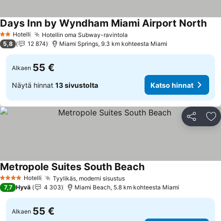
Days Inn by Wyndham Miami Airport North
Kat
Hotelli
Hotellin oma Subway-ravintola
Katso hinnat
2 Tähtiluokitus
5,8
12 874
Miami Springs, 9.3 km kohteesta Miami
55 €
Alkaen
Näytä hinnat
13 sivustolta
Katso hinnat
Jaa
Li
Metropole Suites South Beach
Katso hinnat
Hotelli
Tyylikäs, moderni sisustus
Katso hinnat
4 Tähtiluokitus
7,7
Hyvä
4 303
Miami Beach, 5.8 km kohteesta Miami
55 €
Alkaen