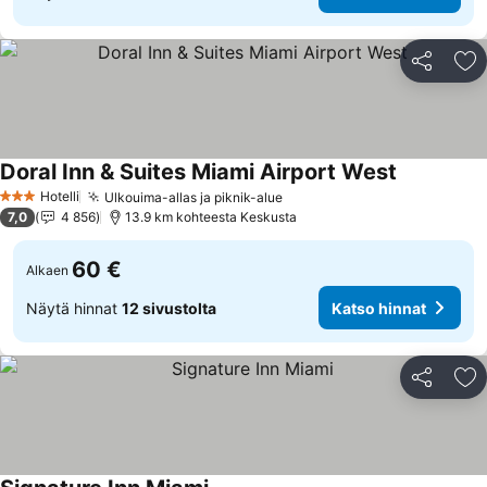
Jaa
Li
Doral Inn & Suites Miami Airport West
Katso hinn
Hotelli
Ulkouima-allas ja piknik-alue
Katso hinnat
3 Tähtiluokitus
7,0
4 856
13.9 km kohteesta Keskusta
60 €
Alkaen
Näytä hinnat
12 sivustolta
Katso hinnat
Jaa
Li