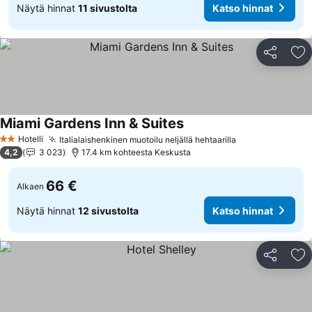
Näytä hinnat
11 sivustolta
Katso hinnat
Jaa
Li
Miami Gardens Inn & Suites
Katso hinnat
Hotelli
Italialaishenkinen muotoilu neljällä hehtaarilla
Katso hinnat
2 Tähtiluokitus
4,2
3 023
17.4 km kohteesta Keskusta
66 €
Alkaen
Näytä hinnat
12 sivustolta
Katso hinnat
Jaa
Li