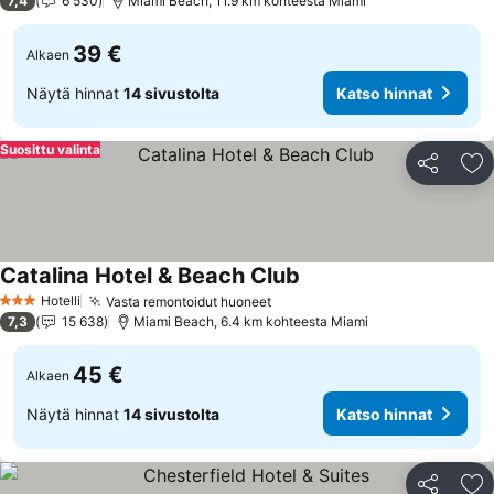
7,4
6 530
Miami Beach, 11.9 km kohteesta Miami
39 €
Alkaen
Näytä hinnat
14 sivustolta
Katso hinnat
Suosittu valinta
Jaa
Li
Catalina Hotel & Beach Club
Katso hinnat
Hotelli
Vasta remontoidut huoneet
Katso hinnat
3 Tähtiluokitus
7,3
15 638
Miami Beach, 6.4 km kohteesta Miami
45 €
Alkaen
Näytä hinnat
14 sivustolta
Katso hinnat