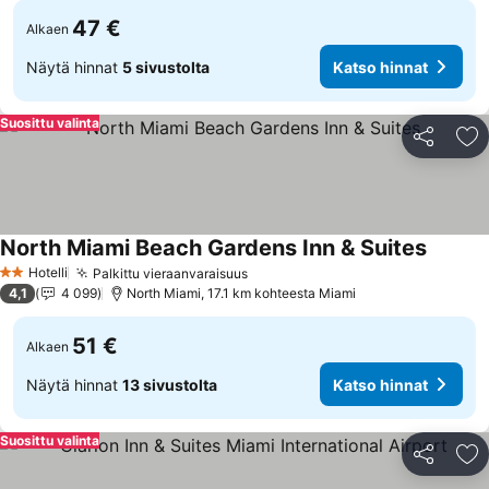
47 €
Alkaen
Näytä hinnat
5 sivustolta
Katso hinnat
Suosittu valinta
Jaa
Li
North Miami Beach Gardens Inn & Suites
Katso h
Hotelli
Palkittu vieraanvaraisuus
Katso hinnat
2 Tähtiluokitus
4,1
4 099
North Miami, 17.1 km kohteesta Miami
51 €
Alkaen
Näytä hinnat
13 sivustolta
Katso hinnat
Suosittu valinta
Jaa
Li