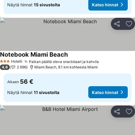
Näytä hinnat
15 sivustolta
Katso hinnat
Jaa
Li
Notebook Miami Beach
Katso hinnat
Hotelli
Paikan päällä oleva snackbaari ja kahvila
Katso hinnat
3 Tähtiluokitus
4,6
2 696
Miami Beach, 8.1 km kohteesta Miami
56 €
Alkaen
Näytä hinnat
11 sivustolta
Katso hinnat
Jaa
Li