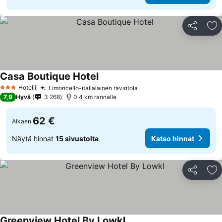
Jaa
Li
Casa Boutique Hotel
Katso hinnat
Hotelli
Limoncello-italialainen ravintola
Katso hinnat
3 Tähtiluokitus
7,9
Hyvä
3 268
0.4 km rannalle
62 €
Alkaen
Näytä hinnat
15 sivustolta
Katso hinnat
Jaa
Li
Greenview Hotel By Lowkl