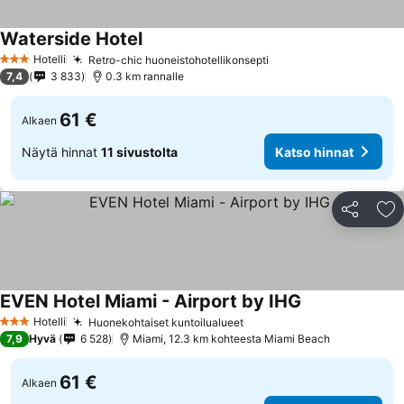
Waterside Hotel
Katso hinnat
Hotelli
Retro-chic huoneistohotellikonsepti
Katso hinnat
3 Tähtiluokitus
7,4
3 833
0.3 km rannalle
61 €
Alkaen
Näytä hinnat
11 sivustolta
Katso hinnat
Jaa
Li
EVEN Hotel Miami - Airport by IHG
Katso hinnat
Hotelli
Huonekohtaiset kuntoilualueet
Katso hinnat
3 Tähtiluokitus
7,9
Hyvä
6 528
Miami, 12.3 km kohteesta Miami Beach
61 €
Alkaen