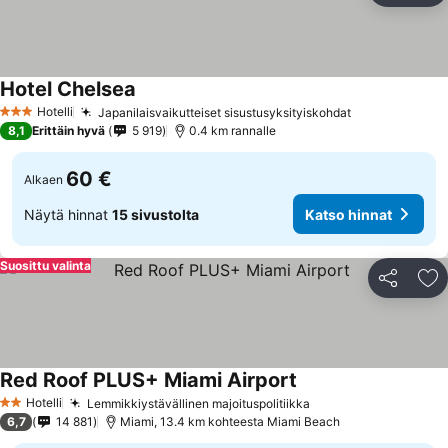
Hotel Chelsea
Katso hinnat
Hotelli
Japanilaisvaikutteiset sisustusyksityiskohdat
Katso hinnat
3 Tähtiluokitus
8,1
Erittäin hyvä
5 919
0.4 km rannalle
60 €
Alkaen
Näytä hinnat
15 sivustolta
Katso hinnat
Suosittu valinta
Jaa
Li
Red Roof PLUS+ Miami Airport
Katso hinnat
Hotelli
Lemmikkiystävällinen majoituspolitiikka
Katso hinnat
2 Tähtiluokitus
6,7
14 881
Miami, 13.4 km kohteesta Miami Beach