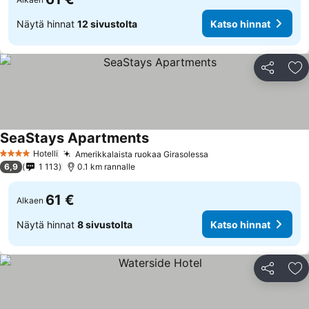
Näytä hinnat
12 sivustolta
Katso hinnat
Jaa
Li
SeaStays Apartments
Katso hinnat
Hotelli
Amerikkalaista ruokaa Girasolessa
Katso hinnat
4 Tähtiluokitus
6,9
1 113
0.1 km rannalle
61 €
Alkaen
Näytä hinnat
8 sivustolta
Katso hinnat
Jaa
Li