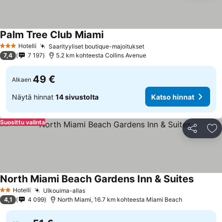
Palm Tree Club Miami
Katso hinnat
Hotelli
Saarityyliset boutique-majoitukset
Katso hinnat
3 Tähtiluokitus
7,4
7 197
5.2 km kohteesta Collins Avenue
49 €
Alkaen
Näytä hinnat
14 sivustolta
Katso hinnat
Suosittu valinta
Jaa
Li
North Miami Beach Gardens Inn & Suites
Katso h
Hotelli
Ulkouima-allas
Katso hinnat
2 Tähtiluokitus
4,1
4 099
North Miami, 16.7 km kohteesta Miami Beach