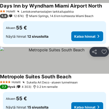
Days Inn by Wyndham Miami Airport North
Kat
Hotelli
Lentokoneharrastajien tarkkailupaikka
Katso hinnat
2 Tähtiluokitus
5,8
12 874
Miami Springs, 14.6 km kohteesta Miami Beach
55 €
Alkaen
Näytä hinnat
12 sivustolta
Katso hinnat
Jaa
Li
Metropole Suites South Beach
Katso hinnat
Hotelli
Sukella Art Deco -alueen tunnelmaan
Katso hinnat
4 Tähtiluokitus
7,7
Hyvä
4 303
0.2 km rannalle
55 €
Alkaen
Näytä hinnat
15 sivustolta
Katso hinnat