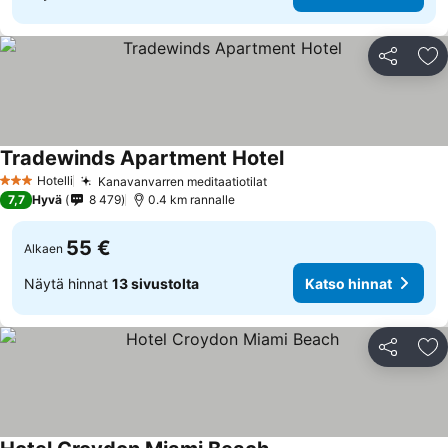
Jaa
Li
Tradewinds Apartment Hotel
Katso hinnat
Hotelli
Kanavanvarren meditaatiotilat
Katso hinnat
3 Tähtiluokitus
7,7
Hyvä
8 479
0.4 km rannalle
55 €
Alkaen
Näytä hinnat
13 sivustolta
Katso hinnat
Jaa
Li