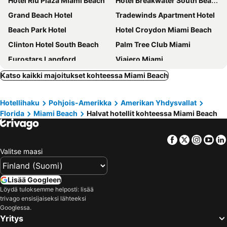
Hotel Riu Plaza Miami Beach
Hotel Breakwater South Beach
Grand Beach Hotel
Tradewinds Apartment Hotel
Beach Park Hotel
Hotel Croydon Miami Beach
Clinton Hotel South Beach
Palm Tree Club Miami
Eurostars Langford
Viajero Miami
Smart Brickell Hotel
Holiday Inn Miami Beach-oceanfront By Ihg
Katso kaikki majoitukset kohteessa Miami Beach
Liberty Park Hotel South Beach
Hotel Chelsea
Hotellihaku
Pohjois-Amerikka
Amerikan Yhdysvallat
Novotel Miami Brickell
Miami International Airport Hotel
Florida
Miami Beach
Halvat hotellit kohteessa Miami Beach
Crystal Beach Suites Miami Oceanfront Hotel
Hilton Miami Airport Blue Lagoon
Sherry Frontenac Oceanfront Hotel
Catalina Hotel & Beach Club
Facebook
Twitter
Insta
Yo
Radisson Resort Miami Beach
The Elser Hotel Miami
Valitse maasi
Eurostars Winter Haven Miami Beach
Chesterfield Hotel & Suites
Hotel Rendale Miami Beach
Courtyard Miami Downtown/Brickell Area
Lisää Googleen
Löydä tuloksemme helposti: lisää
Riviera Hotel South Beach
citizenM Miami Worldcenter
trivago ensisijaiseksi lähteeksi
Kasa El Paseo Miami Beach
Cadillac Hotel & Beach Club, Autograph Collection
Googlessa.
Yritys
Uma House by Yurbban South Beach
Hyatt Regency Miami