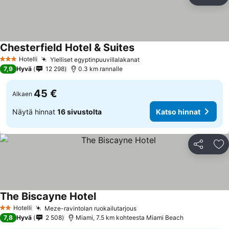
Jaa
Li
Chesterfield Hotel & Suites
Katso hinnat
Hotelli
Ylelliset egyptinpuuvillalakanat
Katso hinnat
3 Tähtiluokitus
7,9
Hyvä
12 298
0.3 km rannalle
45 €
Alkaen
Näytä hinnat
16 sivustolta
Katso hinnat
Jaa
Li
The Biscayne Hotel
Katso hinnat
Hotelli
Meze-ravintolan ruokailutarjous
Katso hinnat
2 Tähtiluokitus
7,8
Hyvä
2 508
Miami, 7.5 km kohteesta Miami Beach