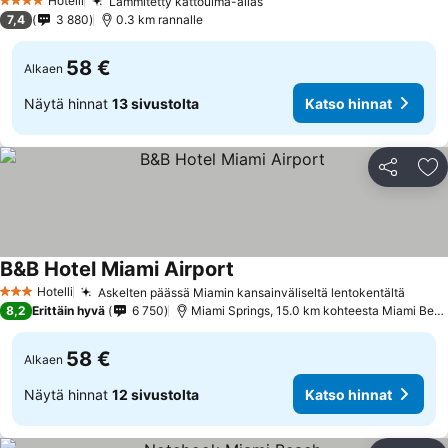
Hotelli
Lämmitetty kattouima-allas
Katso hinnat
4 Tähtiluokitus
7,4
3 880
0.3 km rannalle
58 €
Alkaen
Näytä hinnat
13 sivustolta
Katso hinnat
Jaa
Li
B&B Hotel Miami Airport
Katso hinnat
Hotelli
Askelten päässä Miamin kansainväliseltä lentokentältä
Katso
3 Tähtiluokitus
8,2
Erittäin hyvä
6 750
Miami Springs, 15.0 km kohteesta Miami Bea
58 €
Alkaen
Näytä hinnat
12 sivustolta
Katso hinnat