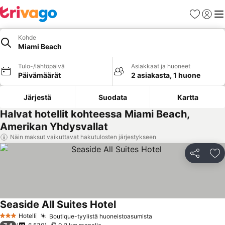
Suosikit
Kirjaud
Val
Kohde
Miami Beach
Tulo-/lähtöpäivä
Asiakkaat ja huoneet
Päivämäärät
2 asiakasta, 1 huone
Järjestä
Suodata
Kartta
Halvat hotellit kohteessa Miami Beach,
Amerikan Yhdysvallat
Näin maksut vaikuttavat hakutulosten järjestykseen
Jaa
Li
Seaside All Suites Hotel
Katso hinnat
Hotelli
Boutique-tyylistä huoneistoasumista
Katso hinnat
3 Tähtiluokitus