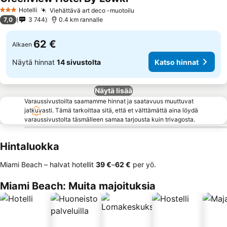
Katso hinnat
Hotelli
Viehättävä art deco -muotoilu
Katso hinnat
3 Tähtiluokitus
7,0
3 744
0.4 km rannalle
62 €
Alkaen
Näytä hinnat
14 sivustolta
Katso hinnat
Näytä lisää
Varaussivustoilta saamamme hinnat ja saatavuus muuttuvat
jatkuvasti. Tämä tarkoittaa sitä, että et välttämättä aina löydä
varaussivustolta täsmälleen samaa tarjousta kuin trivagosta.
Hintaluokka
Miami Beach – halvat hotellit
‎39 €
–
‎62 €
per yö.
Miami Beach: Muita majoituksia