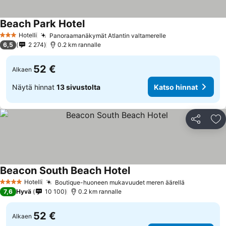
Beach Park Hotel
Katso hinnat
Hotelli
Panoraamanäkymät Atlantin valtamerelle
Katso hinnat
3 Tähtiluokitus
6,5
2 274
0.2 km rannalle
52 €
Alkaen
Näytä hinnat
13 sivustolta
Katso hinnat
Jaa
Li
Beacon South Beach Hotel
Katso hinnat
Hotelli
Boutique-huoneen mukavuudet meren äärellä
Katso hinn
4 Tähtiluokitus
7,6
Hyvä
10 100
0.2 km rannalle
52 €
Alkaen