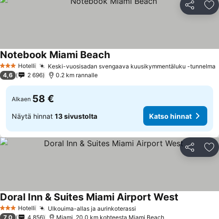
Jaa
Li
Notebook Miami Beach
Katso hinnat
Hotelli
Keski-vuosisadan svengaava kuusikymmentäluku -tunnelma
K
3 Tähtiluokitus
4,6
2 696
0.2 km rannalle
58 €
Alkaen
Näytä hinnat
13 sivustolta
Katso hinnat
Jaa
Li
Doral Inn & Suites Miami Airport West
Katso hinn
Hotelli
Ulkouima-allas ja aurinkoterassi
Katso hinnat
3 Tähtiluokitus
7,0
4 856
Miami, 20.0 km kohteesta Miami Beach