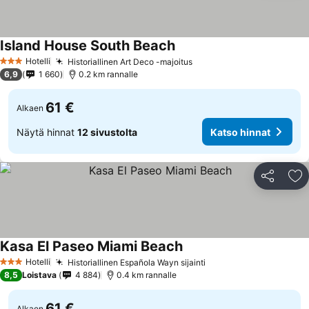
Island House South Beach
Katso hinnat
Hotelli
Historiallinen Art Deco -majoitus
Katso hinnat
3 Tähtiluokitus
6,9
1 660
0.2 km rannalle
61 €
Alkaen
Näytä hinnat
12 sivustolta
Katso hinnat
Jaa
Li
Kasa El Paseo Miami Beach
Katso hinnat
Hotelli
Historiallinen Española Wayn sijainti
Katso hinnat
3 Tähtiluokitus
8,5
Loistava
4 884
0.4 km rannalle
61 €
Alkaen