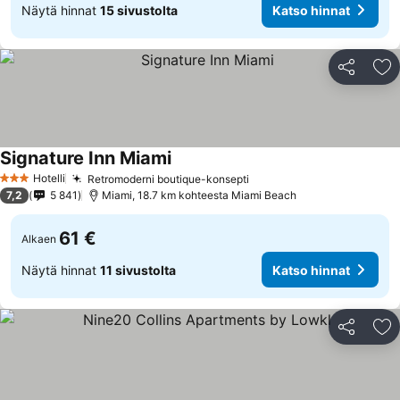
Näytä hinnat
15 sivustolta
Katso hinnat
Jaa
Li
Signature Inn Miami
Katso hinnat
Hotelli
Retromoderni boutique-konsepti
Katso hinnat
3 Tähtiluokitus
7,2
5 841
Miami, 18.7 km kohteesta Miami Beach
61 €
Alkaen
Näytä hinnat
11 sivustolta
Katso hinnat
Jaa
Li