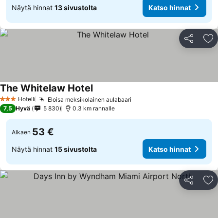
Näytä hinnat
13 sivustolta
Katso hinnat
Jaa
Li
The Whitelaw Hotel
Katso hinnat
Hotelli
Eloisa meksikolainen aulabaari
Katso hinnat
3 Tähtiluokitus
7,5
Hyvä
5 830
0.3 km rannalle
53 €
Alkaen
Näytä hinnat
15 sivustolta
Katso hinnat
Jaa
Li