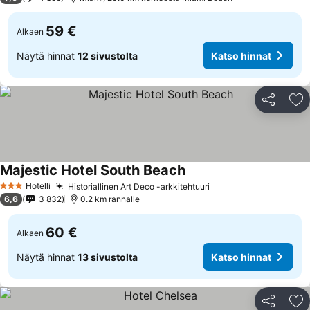
59 €
Alkaen
Näytä hinnat
12 sivustolta
Katso hinnat
Jaa
Li
Majestic Hotel South Beach
Katso hinnat
Hotelli
Historiallinen Art Deco -arkkitehtuuri
Katso hinnat
3 Tähtiluokitus
6,6
3 832
0.2 km rannalle
60 €
Alkaen
Näytä hinnat
13 sivustolta
Katso hinnat
Jaa
Li