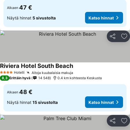
47 €
Alkaen
Näytä hinnat
5 sivustolta
Katso hinnat
Jaa
Li
Riviera Hotel South Beach
Katso hinnat
Hotelli
Aitoja kuubalaisia makuja
Katso hinnat
4 Tähtiluokitus
8,3
Erittäin hyvä
14 548
0.4 km kohteesta Keskusta
48 €
Alkaen
Näytä hinnat
15 sivustolta
Katso hinnat
Jaa
Li