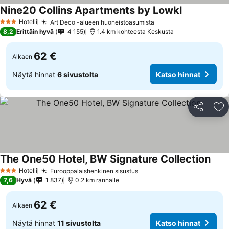
Nine20 Collins Apartments by Lowkl
Katso hinna
Hotelli
Art Deco -alueen huoneistoasumista
Katso hinnat
3 Tähtiluokitus
8,2
Erittäin hyvä
4 155
1.4 km kohteesta Keskusta
62 €
Alkaen
Näytä hinnat
6 sivustolta
Katso hinnat
Jaa
Li
The One50 Hotel, BW Signature Collection
Kats
Hotelli
Eurooppalaishenkinen sisustus
Katso hinnat
3 Tähtiluokitus
7,6
Hyvä
1 837
0.2 km rannalle
62 €
Alkaen
Näytä hinnat
11 sivustolta
Katso hinnat