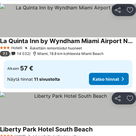
Jaa
Li
La Quinta Inn by Wyndham Miami Airport North
Katso hinnat
Hotelli
Äskettäin remontoidut huoneet
Katso hinnat
3 Tähtiluokitus
7,1
14 032
Miami, 18.8 km kohteesta Miami Beach
57 €
Alkaen
Näytä hinnat
11 sivustolta
Katso hinnat
Jaa
Li
Liberty Park Hotel South Beach
Katso hinnat