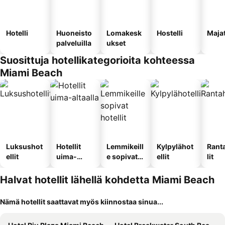
Hotelli
Huoneisto
Lomakesk
Hostelli
Maja
palveluilla
ukset
Suosittuja hotellikategorioita kohteessa
Miami Beach
Luksushot
Hotellit
Lemmikeill
Kylpylähot
Rant
ellit
uima-
e sopivat
ellit
lit
altaalla
hotellit
Halvat hotellit lähellä kohdetta Miami Beach
Nämä hotellit saattavat myös kiinnostaa sinua...