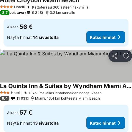
Hotel Croydon Miami Beach
Katso hinnat
Hotelli
Kattoterassi 360 asteen näkymillä
Katso hinnat
4 Tähtiluokitus
8,7
Loistava
9 348
0.2 km rannalle
56 €
Alkaen
Näytä hinnat
14 sivustolta
Katso hinnat
Jaa
Li
La Quinta Inn & Suites by Wyndham Miami Airport East
Katso hinnat
Hotelli
Ulkouima-allas lentokoneiden bongaukseen
Katso hinnat
3 Tähtiluokitus
6,4
11 931
Miami, 13.4 km kohteesta Miami Beach
57 €
Alkaen
Näytä hinnat
13 sivustolta
Katso hinnat