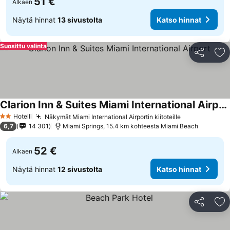
51 €
Alkaen
Näytä hinnat
13 sivustolta
Katso hinnat
Suosittu valinta
Jaa
Li
Clarion Inn & Suites Miami International Airport
Katso hinnat
Hotelli
Näkymät Miami International Airportin kiitoteille
Katso hinnat
2 Tähtiluokitus
6,7
14 301
Miami Springs, 15.4 km kohteesta Miami Beach
52 €
Alkaen
Näytä hinnat
12 sivustolta
Katso hinnat
Jaa
Li