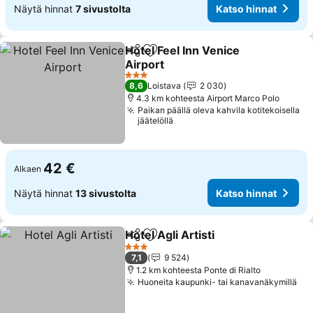
Näytä hinnat
7 sivustolta
Katso hinnat
Hotel Feel Inn Venice
Jaa
Lisää suosikkeihin
Airport
Katso hinnat
3 Tähtiluokitus
8,6
Loistava
2 030
4.3 km kohteesta Airport Marco Polo
Paikan päällä oleva kahvila kotitekoisella
jäätelöllä
42 €
Alkaen
Näytä hinnat
13 sivustolta
Katso hinnat
Hotel Agli Artisti
Jaa
Lisää suosikkeihin
Katso hin
3 Tähtiluokitus
7,1
9 524
1.2 km kohteesta Ponte di Rialto
Huoneita kaupunki- tai kanavanäkymillä
Kat