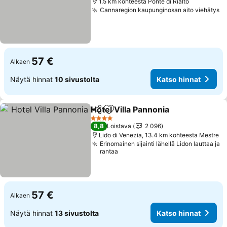
1.5 km kohteesta Ponte di Rialto
Cannaregion kaupunginosan aito viehätys
Ka
57 €
Alkaen
Näytä hinnat
10 sivustolta
Katso hinnat
Hotel Villa Pannonia
Jaa
Lisää suosikkeihin
Katso 
4 Tähtiluokitus
8,8
Loistava
2 096
Lido di Venezia, 13.4 km kohteesta Mestre
Erinomainen sijainti lähellä Lidon lauttaa ja
rantaa
57 €
Alkaen
Näytä hinnat
13 sivustolta
Katso hinnat