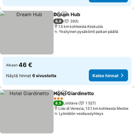
Dream Hub
Jaa
Lisää suosikkeihin
Katso hinnat
6,6
393
1.5 km kohteesta Keskusta
Yksityinen pysäköinti paikan päällä
Katso 
46 €
Alkaen
Näytä hinnat
6 sivustolta
Katso hinnat
Hotel Giardinetto
Jaa
Lisää suosikkeihin
Katso hin
3 Tähtiluokitus
8,5
Loistava
1 527
Lido di Venezia, 13.1 km kohteesta Mestre
Lyömätön vesibussiyhteys
Katso hinnat