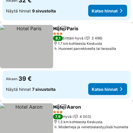
32 €
Alkaen
Näytä hinnat
9 sivustolta
Katso hinnat
Hotel Paris
Jaa
Lisää suosikkeihin
Katso hinnat
3 Tähtiluokitus
8,1
Erittäin hyvä
3 496
1.7 km kohteesta Keskusta
Huoneet parvekkeella tai terassilla
Katso h
39 €
Alkaen
Näytä hinnat
7 sivustolta
Katso hinnat
Hotel Aaron
Jaa
Lisää suosikkeihin
Katso hinnat
3 Tähtiluokitus
7,9
Hyvä
4 003
1.3 km kohteesta Keskusta
Moderneja ja venetsialaistyylisiä huoneita
Ka