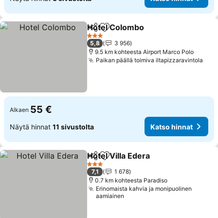
Hotel Colombo
Jaa
Lisää suosikkeihin
Katso hinna
3 Tähtiluokitus
5,8
3 956
9.5 km kohteesta Airport Marco Polo
Paikan päällä toimiva iltapizzaravintola
Kats
55 €
Alkaen
Näytä hinnat
11 sivustolta
Katso hinnat
Hotel Villa Edera
Jaa
Lisää suosikkeihin
Katso hin
3 Tähtiluokitus
7,1
1 678
0.7 km kohteesta Paradiso
Erinomaista kahvia ja monipuolinen
aamiainen