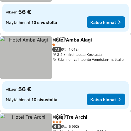
56 €
Alkaen
Näytä hinnat
13 sivustolta
Katso hinnat
Hotel Amba Alagi
Jaa
Lisää suosikkeihin
Katso hin
1 Tähtiluokitus
7,1
1 012
3.4 km kohteesta Keskusta
Edullinen vaihtoehto Venetsian-matkalle
Kat
56 €
Alkaen
Näytä hinnat
10 sivustolta
Katso hinnat
Hotel Tre Archi
Jaa
Lisää suosikkeihin
Katso hinna
3 Tähtiluokitus
6,6
5 992