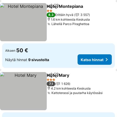
Hotel Montepiana
Jaa
Lisää suosikkeihin
Katso hi
2 Tähtiluokitus
8,3
Erittäin hyvä
3 557
1.6 km kohteesta Keskusta
Lähellä Parco Piraghettoa
Katso hinnat
50 €
Alkaen
Näytä hinnat
9 sivustolta
Katso hinnat
Hotel Mary
Jaa
Lisää suosikkeihin
Katso hinnat
3 Tähtiluokitus
7,1
1 626
4.2 km kohteesta Keskusta
Kattoterassi ja puutarha käytössäsi
Katso h