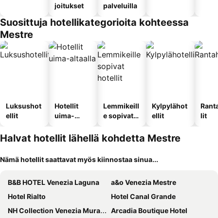
joitukset
palveluilla
Suosittuja hotellikategorioita kohteessa
Mestre
Luksushot
Hotellit
Lemmikeill
Kylpylähot
Rant
ellit
uima-
e sopivat
ellit
lit
altaalla
hotellit
Halvat hotellit lähellä kohdetta Mestre
Nämä hotellit saattavat myös kiinnostaa sinua...
B&B HOTEL Venezia Laguna
a&o Venezia Mestre
Hotel Rialto
Hotel Canal Grande
NH Collection Venezia Murano Villa
Arcadia Boutique Hotel