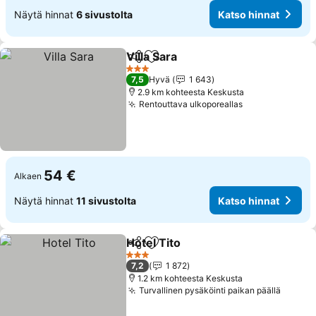
Näytä hinnat
6 sivustolta
Katso hinnat
Villa Sara
Jaa
Lisää suosikkeihin
Katso hinnat
3 Tähtiluokitus
7,5
Hyvä
1 643
2.9 km kohteesta Keskusta
Rentouttava ulkoporeallas
Katso hinnat
54 €
Alkaen
Näytä hinnat
11 sivustolta
Katso hinnat
Hotel Tito
Jaa
Lisää suosikkeihin
Katso hinnat
3 Tähtiluokitus
7,2
1 872
1.2 km kohteesta Keskusta
Turvallinen pysäköinti paikan päällä
Katso 