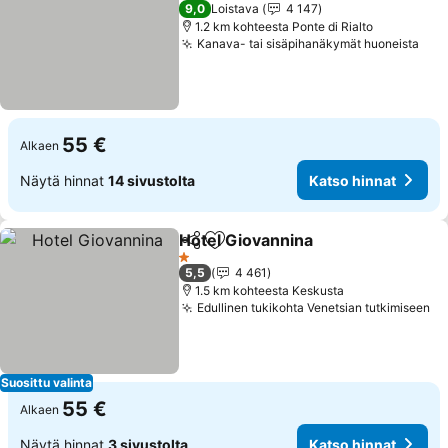
3 Tähtiluokitus
9,0
Loistava
4 147
1.2 km kohteesta Ponte di Rialto
Kanava- tai sisäpihanäkymät huoneista
Kat
55 €
Alkaen
Näytä hinnat
14 sivustolta
Katso hinnat
Hotel Giovannina
Jaa
Lisää suosikkeihin
Katso hin
1 Tähtiluokitus
5,5
4 461
1.5 km kohteesta Keskusta
Edullinen tukikohta Venetsian tutkimiseen
Ka
Suosittu valinta
55 €
Alkaen
Näytä hinnat
3 sivustolta
Katso hinnat