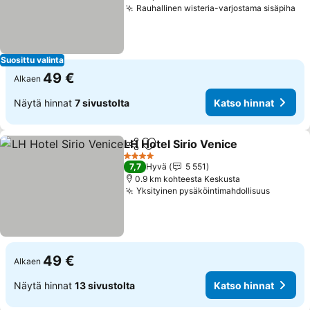
Rauhallinen wisteria-varjostama sisäpiha
Ka
Suosittu valinta
49 €
Alkaen
Näytä hinnat
7 sivustolta
Katso hinnat
LH Hotel Sirio Venice
Jaa
Lisää suosikkeihin
Katso
4 Tähtiluokitus
7,7
Hyvä
5 551
0.9 km kohteesta Keskusta
Yksityinen pysäköintimahdollisuus
Katso h
49 €
Alkaen
Näytä hinnat
13 sivustolta
Katso hinnat