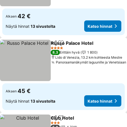
42 €
Alkaen
Näytä hinnat
13 sivustolta
Katso hinnat
Russo Palace Hotel
Jaa
Lisää suosikkeihin
Katso h
4 Tähtiluokitus
8,3
Erittäin hyvä
1 800
Lido di Venezia, 13.2 km kohteesta Mestre
Panoraamanäkymät laguunille ja Venetsiaan
45 €
Alkaen
Näytä hinnat
13 sivustolta
Katso hinnat
Club Hotel
Jaa
Lisää suosikkeihin
Katso hinnat
3 Tähtiluokitus