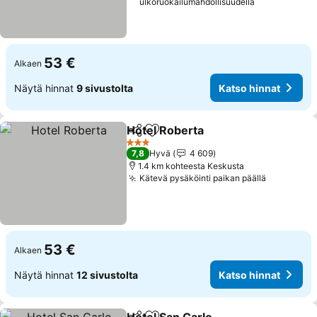
ulkoruokailumahdollisuudella
53 €
Alkaen
Näytä hinnat
9 sivustolta
Katso hinnat
Hotel Roberta
Jaa
Lisää suosikkeihin
Katso hinnat
3 Tähtiluokitus
7,8
Hyvä
4 609
1.4 km kohteesta Keskusta
Kätevä pysäköinti paikan päällä
Katso hin
53 €
Alkaen
Näytä hinnat
12 sivustolta
Katso hinnat