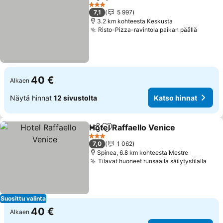
Jaa
Lisää suosikkeihin
Katso hinnat
3 Tähtiluokitus
7,1
5 997
3.2 km kohteesta Keskusta
Risto-Pizza-ravintola paikan päällä
Katso 
40 €
Alkaen
Näytä hinnat
12 sivustolta
Katso hinnat
Hotel Raffaello Venice
Jaa
Lisää suosikkeihin
Kats
3 Tähtiluokitus
7,0
1 062
Spinea, 6.8 km kohteesta Mestre
Tilavat huoneet runsaalla säilytystilalla
Kats
Suosittu valinta
40 €
Alkaen