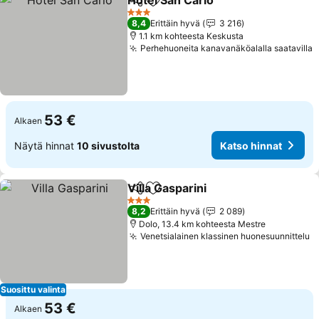
Hotel San Carlo
Jaa
Lisää suosikkeihin
Katso hinn
3 Tähtiluokitus
8,4
Erittäin hyvä
3 216
1.1 km kohteesta Keskusta
Perhehuoneita kanavanäköalalla saatavilla
K
53 €
Alkaen
Näytä hinnat
10 sivustolta
Katso hinnat
Villa Gasparini
Jaa
Lisää suosikkeihin
Katso hinnat
3 Tähtiluokitus
8,2
Erittäin hyvä
2 089
Dolo, 13.4 km kohteesta Mestre
Venetsialainen klassinen huonesuunnittelu
K
Suosittu valinta
53 €
Alkaen