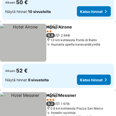
50 €
Alkaen
Näytä hinnat
10 sivustolta
Katso hinnat
Hotel Airone
Jaa
Lisää suosikkeihin
Katso hinnat
2 Tähtiluokitus
5,9
2 948
1.0 km kohteesta Ponte di Rialto
Huoneita upeilla kanavanäkymillä
Katso h
52 €
Alkaen
Näytä hinnat
9 sivustolta
Katso hinnat
Hotel Messner
Jaa
Lisää suosikkeihin
Katso hinna
3 Tähtiluokitus
5,2
1 679
0.6 km kohteesta Piazza San Marco
Hotellin ravintola