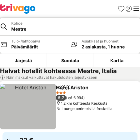
Suosikit
Kirjaud
Val
Kohde
Mestre
Tulo-/lähtöpäivä
Asiakkaat ja huoneet
Päivämäärät
2 asiakasta, 1 huone
Järjestä
Suodata
Kartta
Halvat hotellit kohteessa Mestre, Italia
Näin maksut vaikuttavat hakutulosten järjestykseen
Hotel Ariston
Jaa
Lisää suosikkeihin
Katso hinnat
3 Tähtiluokitus
5,7
6 994
1.2 km kohteesta Keskusta
Lounge perinteisillä freskoilla
Katso hinna