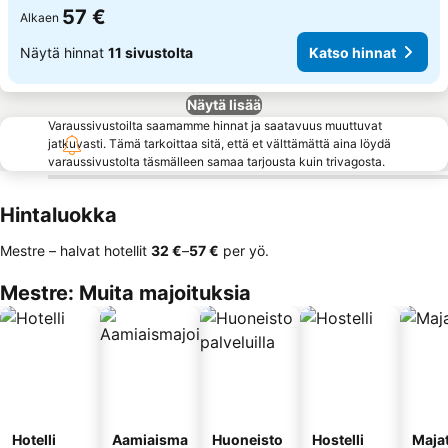
57 €
Alkaen
Näytä hinnat
11 sivustolta
Katso hinnat
Näytä lisää
Varaussivustoilta saamamme hinnat ja saatavuus muuttuvat
jatkuvasti. Tämä tarkoittaa sitä, että et välttämättä aina löydä
varaussivustolta täsmälleen samaa tarjousta kuin trivagosta.
Hintaluokka
Mestre – halvat hotellit
‎32 €
–
‎57 €
per yö.
Mestre: Muita majoituksia
Hotelli
Aamiaisma
Huoneisto
Hostelli
Maja