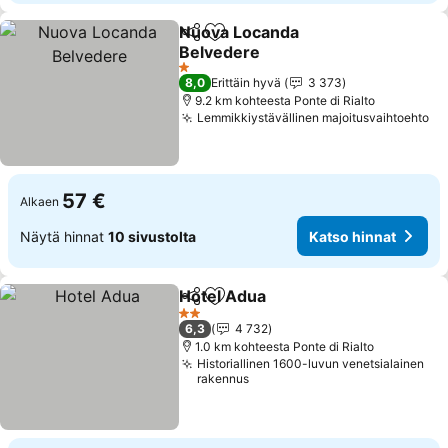
Nuova Locanda
Jaa
Lisää suosikkeihin
Belvedere
Katso hinnat
1 Tähtiluokitus
8,0
Erittäin hyvä
3 373
9.2 km kohteesta Ponte di Rialto
Lemmikkiystävällinen majoitusvaihtoehto
Ka
57 €
Alkaen
Näytä hinnat
10 sivustolta
Katso hinnat
Hotel Adua
Jaa
Lisää suosikkeihin
Katso hinnat
2 Tähtiluokitus
6,3
4 732
1.0 km kohteesta Ponte di Rialto
Historiallinen 1600-luvun venetsialainen
rakennus