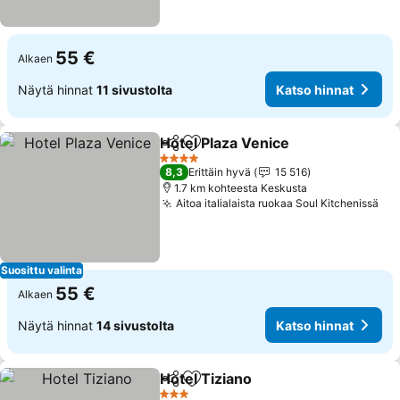
55 €
Alkaen
Näytä hinnat
11 sivustolta
Katso hinnat
Hotel Plaza Venice
Jaa
Lisää suosikkeihin
Katso h
4 Tähtiluokitus
8,3
Erittäin hyvä
15 516
1.7 km kohteesta Keskusta
Aitoa italialaista ruokaa Soul Kitchenissä
Kat
Suosittu valinta
55 €
Alkaen
Näytä hinnat
14 sivustolta
Katso hinnat
Hotel Tiziano
Jaa
Lisää suosikkeihin
Katso hinnat