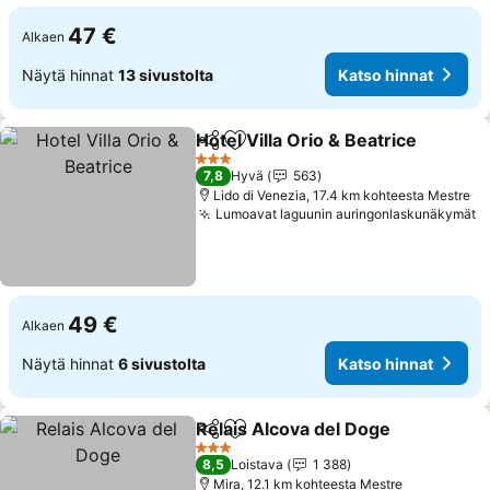
47 €
Alkaen
Näytä hinnat
13 sivustolta
Katso hinnat
Hotel Villa Orio & Beatrice
Jaa
Lisää suosikkeihin
3 Tähtiluokitus
7,8
Hyvä
563
Lido di Venezia, 17.4 km kohteesta Mestre
Lumoavat laguunin auringonlaskunäkymät
K
49 €
Alkaen
Näytä hinnat
6 sivustolta
Katso hinnat
Relais Alcova del Doge
Jaa
Lisää suosikkeihin
Kat
3 Tähtiluokitus
8,5
Loistava
1 388
Mira, 12.1 km kohteesta Mestre