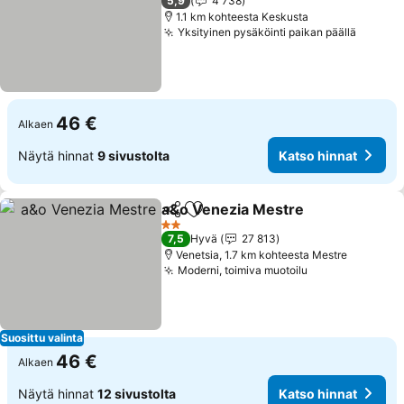
5,9
4 738
1.1 km kohteesta Keskusta
Yksityinen pysäköinti paikan päällä
Katso 
46 €
Alkaen
Näytä hinnat
9 sivustolta
Katso hinnat
a&o Venezia Mestre
Jaa
Lisää suosikkeihin
Katso 
2 Tähtiluokitus
7,5
Hyvä
27 813
Venetsia, 1.7 km kohteesta Mestre
Moderni, toimiva muotoilu
Katso hinnat
Suosittu valinta
46 €
Alkaen
Näytä hinnat
12 sivustolta
Katso hinnat