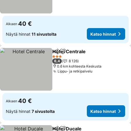
40 €
Alkaen
Näytä hinnat
11 sivustolta
Katso hinnat
Hotel Centrale
Jaa
Lisää suosikkeihin
Katso hinna
3 Tähtiluokitus
6,4
8 126
0.6 km kohteesta Keskusta
Lippu- ja retkipalvelu
Katso hinnat
40 €
Alkaen
Näytä hinnat
7 sivustolta
Katso hinnat
Hotel Ducale