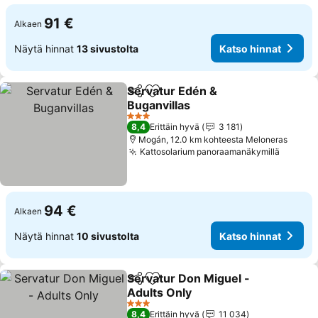
91 €
Alkaen
Näytä hinnat
13 sivustolta
Katso hinnat
Servatur Edén &
Jaa
Lisää suosikkeihin
Buganvillas
Katso hinnat
3 Tähtiluokitus
8,4
Erittäin hyvä
3 181
Mogán, 12.0 km kohteesta Meloneras
Kattosolarium panoraamanäkymillä
Katso 
94 €
Alkaen
Näytä hinnat
10 sivustolta
Katso hinnat
Servatur Don Miguel -
Jaa
Lisää suosikkeihin
Adults Only
Katso hinnat
3 Tähtiluokitus
8,4
Erittäin hyvä
11 034