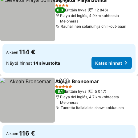
Servatur Playa Bonita
Jaa
Lisää suosikkeihin
Kats
4 Tähtiluokitus
8,3
Erittäin hyvä
12 846
Playa del Inglés, 4.9 km kohteesta
Meloneras
Rauhallinen solarium ja chill-out-baari
Kats
114 €
Alkaen
Näytä hinnat
14 sivustolta
Katso hinnat
Akeah Broncemar
Jaa
Lisää suosikkeihin
Katso hi
5 Tähtiluokitus
8,1
Erittäin hyvä
5 047
Playa del Inglés, 4.7 km kohteesta
Meloneras
Tuoretta italialaista show-kokkausta
Katso
116 €
Alkaen