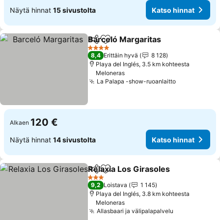
Näytä hinnat
15 sivustolta
Katso hinnat
Barceló Margaritas
Jaa
Lisää suosikkeihin
Katso h
4 Tähtiluokitus
8,4
Erittäin hyvä
8 128
Playa del Inglés, 3.5 km kohteesta
Meloneras
La Palapa -show-ruoanlaitto
Katso hinna
120 €
Alkaen
Näytä hinnat
14 sivustolta
Katso hinnat
Relaxia Los Girasoles
Jaa
Lisää suosikkeihin
Kats
3 Tähtiluokitus
9,2
Loistava
1 145
Playa del Inglés, 3.8 km kohteesta
Meloneras
Allasbaari ja välipalapalvelu
Katso hinnat