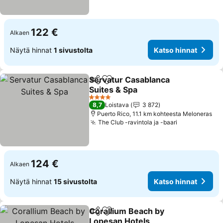
122 €
Alkaen
Näytä hinnat
1 sivustolta
Katso hinnat
Servatur Casablanca
Jaa
Lisää suosikkeihin
Suites & Spa
Katso hinnat
4 Tähtiluokitus
8,7
Loistava
3 872
Puerto Rico, 11.1 km kohteesta Meloneras
The Club -ravintola ja -baari
Katso hinna
124 €
Alkaen
Näytä hinnat
15 sivustolta
Katso hinnat
Corallium Beach by
Jaa
Lisää suosikkeihin
Lopesan Hotels