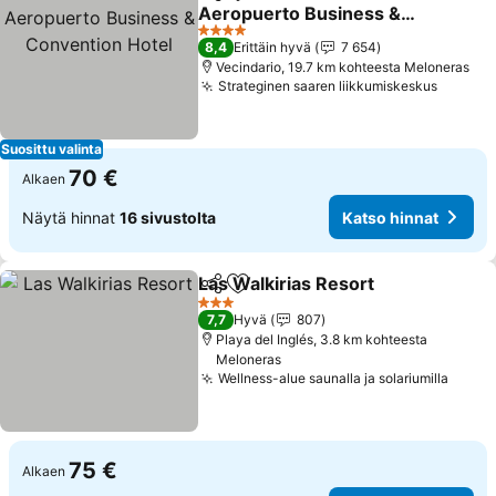
Jaa
Lisää suosikkeihin
Aeropuerto Business &
Convention Hotel
Katso hinnat
4 Tähtiluokitus
8,4
Erittäin hyvä
7 654
Vecindario, 19.7 km kohteesta Meloneras
Strateginen saaren liikkumiskeskus
Katso 
Suosittu valinta
70 €
Alkaen
Näytä hinnat
16 sivustolta
Katso hinnat
Las Walkirias Resort
Jaa
Lisää suosikkeihin
Katso
3 Tähtiluokitus
7,7
Hyvä
807
Playa del Inglés, 3.8 km kohteesta
Meloneras
Wellness-alue saunalla ja solariumilla
Katso
75 €
Alkaen