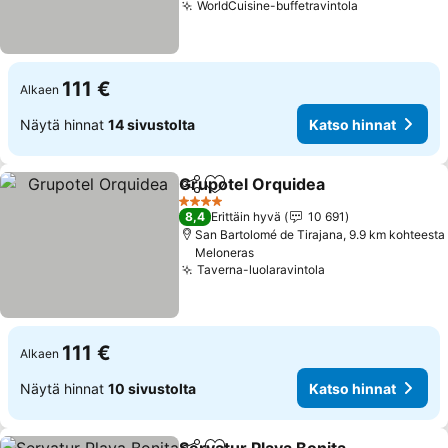
WorldCuisine-buffetravintola
Katso hinna
111 €
Alkaen
Näytä hinnat
14 sivustolta
Katso hinnat
Grupotel Orquidea
Jaa
Lisää suosikkeihin
Katso h
4 Tähtiluokitus
8,4
Erittäin hyvä
10 691
San Bartolomé de Tirajana, 9.9 km kohteesta
Meloneras
Taverna-luolaravintola
Katso hinnat
111 €
Alkaen
Näytä hinnat
10 sivustolta
Katso hinnat