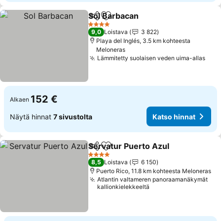
Sol Barbacan
Jaa
Lisää suosikkeihin
Katso hinnat
4 Tähtiluokitus
9,0
Loistava
3 822
Playa del Inglés, 3.5 km kohteesta
Meloneras
Lämmitetty suolaisen veden uima-allas
Kats
152 €
Alkaen
Näytä hinnat
7 sivustolta
Katso hinnat
Servatur Puerto Azul
Jaa
Lisää suosikkeihin
Katso
4 Tähtiluokitus
8,5
Loistava
6 150
Puerto Rico, 11.8 km kohteesta Meloneras
Atlantin valtameren panoraamanäkymät
kallionkielekkeeltä