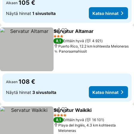
105 €
Alkaen
Näytä hinnat
1 sivustolta
Katso hinnat
Servatur Altamar
Jaa
Lisää suosikkeihin
Katso hin
3 Tähtiluokitus
8,1
Erittäin hyvä
4 921
Puerto Rico, 12.2 km kohteesta Meloneras
Panoraamahissit
Katso hinnat
108 €
Alkaen
Näytä hinnat
3 sivustolta
Katso hinnat
Servatur Waikiki
Jaa
Lisää suosikkeihin
Katso hinn
4 Tähtiluokitus
8,1
Erittäin hyvä
16 101
Playa del Inglés, 4.3 km kohteesta
Meloneras