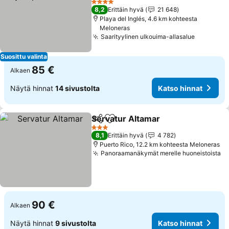
Katso hinnat
4 Tähtiluokitus
8,2
Erittäin hyvä
21 648
Playa del Inglés, 4.6 km kohteesta
Meloneras
Saarityylinen ulkouima-allasalue
Katso hi
Suosittu valinta
85 €
Alkaen
Näytä hinnat
14 sivustolta
Katso hinnat
Servatur Altamar
Jaa
Lisää suosikkeihin
Katso hin
3 Tähtiluokitus
8,1
Erittäin hyvä
4 782
Puerto Rico, 12.2 km kohteesta Meloneras
Panoraamanäkymät merelle huoneistoista
Ka
90 €
Alkaen
Näytä hinnat
9 sivustolta
Katso hinnat