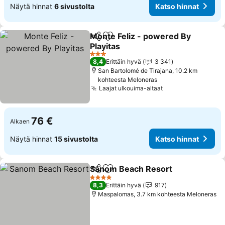
Näytä hinnat
6 sivustolta
Katso hinnat
Monte Feliz - powered By
Jaa
Lisää suosikkeihin
Playitas
Katso hinnat
3 Tähtiluokitus
8,4
Erittäin hyvä
3 341
San Bartolomé de Tirajana, 10.2 km
kohteesta Meloneras
Laajat ulkouima-altaat
Katso hinnat
76 €
Alkaen
Näytä hinnat
15 sivustolta
Katso hinnat
Sanom Beach Resort
Jaa
Lisää suosikkeihin
Katso
4 Tähtiluokitus
8,3
Erittäin hyvä
917
Maspalomas, 3.7 km kohteesta Meloneras