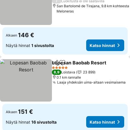
/
Luokitusta ei ole saatavilla
San Bartolomé de Tirajana, 9.8 km kohteesta
Meloneras
146 €
Alkaen
Näytä hinnat
1 sivustolta
Katso hinnat
Lopesan Baobab Resort
Jaa
Lisää suosikkeihin
Ka
5 Tähtiluokitus
8,9
Loistava
23 899
0.1 km rannalle
Laaja yhdeksän uima-altaan vesimaisema
Ka
151 €
Alkaen
Näytä hinnat
16 sivustolta
Katso hinnat