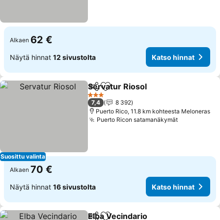
62 €
Alkaen
Näytä hinnat
12 sivustolta
Katso hinnat
Servatur Riosol
Jaa
Lisää suosikkeihin
Katso hinn
3 Tähtiluokitus
7,4
8 392
Puerto Rico, 11.8 km kohteesta Meloneras
Puerto Ricon satamanäkymät
Katso hinna
Suosittu valinta
70 €
Alkaen
Näytä hinnat
16 sivustolta
Katso hinnat
Elba Vecindario