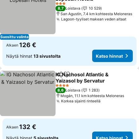
Katso hinnat
3 Tähtiluokitus
8,7
Loistava
10 529
San Agustín, 7.4 km kohteesta Meloneras
Lagoon-tyyliset makean veden altaat
Katso
Suosittu valinta
126 €
Alkaen
Näytä hinnat
13 sivustolta
Katso hinnat
IG Nachosol Atlantic &
Jaa
Lisää suosikkeihin
Yaizasol by Servatur
Katso hinnat
4 Tähtiluokitus
8,6
Loistava
1 283
Mogán, 11.1 km kohteesta Meloneras
Korkea sijainti rinteellä
Katso hinnat
132 €
Alkaen
Näytä hinnat
5 sivustolta
Katso hinnat