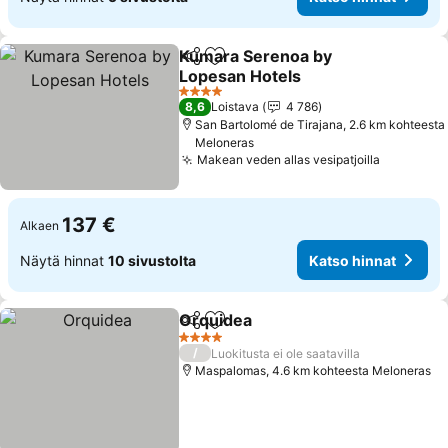
Kumara Serenoa by
Jaa
Lisää suosikkeihin
Lopesan Hotels
Katso hinnat
4 Tähtiluokitus
8,6
Loistava
4 786
San Bartolomé de Tirajana, 2.6 km kohteesta
Meloneras
Makean veden allas vesipatjoilla
Katso hi
137 €
Alkaen
Näytä hinnat
10 sivustolta
Katso hinnat
Orquidea
Jaa
Lisää suosikkeihin
Katso hinnat
4 Tähtiluokitus
/
Luokitusta ei ole saatavilla
Maspalomas, 4.6 km kohteesta Meloneras