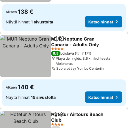
138 €
Alkaen
Näytä hinnat
1 sivustolta
Katso hinnat
MUR Neptuno Gran
Jaa
Lisää suosikkeihin
Canaria - Adults Only
Katso hinnat
4 Tähtiluokitus
8,8
Loistava
7 171
Playa del Inglés, 3.6 km kohteesta
Meloneras
Suora pääsy Yumbo Centeriin
Katso hinn
140 €
Alkaen
Näytä hinnat
15 sivustolta
Katso hinnat
Hotetur Airtours Beach
Jaa
Lisää suosikkeihin
Club
Katso hinnat
4 Tähtiluokitus