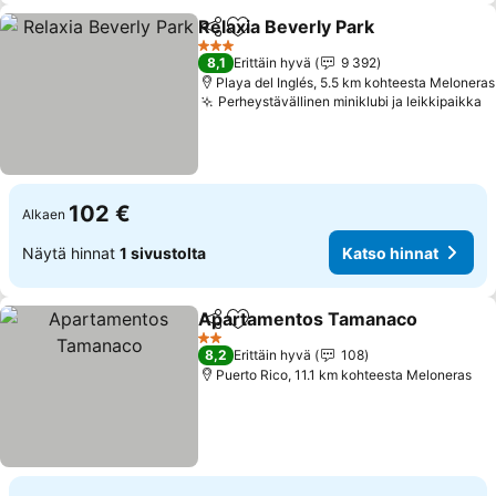
Relaxia Beverly Park
Jaa
Lisää suosikkeihin
Katso
3 Tähtiluokitus
8,1
Erittäin hyvä
9 392
Playa del Inglés, 5.5 km kohteesta Meloneras
Perheystävällinen miniklubi ja leikkipaikka
K
102 €
Alkaen
Näytä hinnat
1 sivustolta
Katso hinnat
Apartamentos Tamanaco
Jaa
Lisää suosikkeihin
2 Tähtiluokitus
8,2
Erittäin hyvä
108
Puerto Rico, 11.1 km kohteesta Meloneras