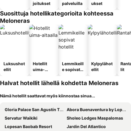
joitukset
palveluilla
ukset
Suosittuja hotellikategorioita kohteessa
Meloneras
Luksushot
Hotellit
Lemmikeill
Kylpylähot
Rant
ellit
uima-
e sopivat
ellit
lit
altaalla
hotellit
Halvat hotellit lähellä kohdetta Meloneras
Nämä hotellit saattavat myös kiinnostaa sinua...
Gloria Palace San Agustín Thalasso & Hotel
Abora Buenaventura by Lopesan Hotels
Servatur Waikiki
Sholeo Lodges Maspalomas
Lopesan Baobab Resort
Jardin Del Atlantico