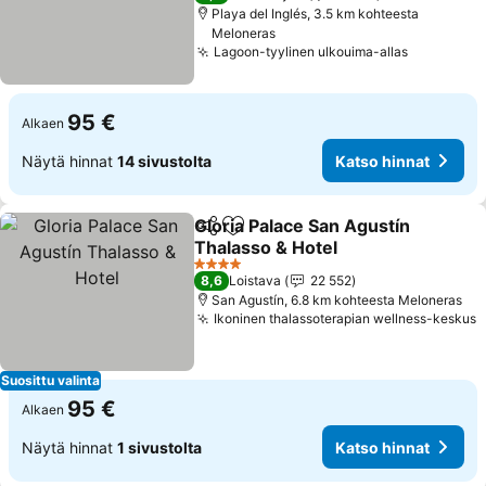
Playa del Inglés, 3.5 km kohteesta
Meloneras
Lagoon-tyylinen ulkouima-allas
Katso hin
95 €
Alkaen
Näytä hinnat
14 sivustolta
Katso hinnat
Gloria Palace San Agustín
Jaa
Lisää suosikkeihin
Thalasso & Hotel
Katso hinnat
4 Tähtiluokitus
8,6
Loistava
22 552
San Agustín, 6.8 km kohteesta Meloneras
Ikoninen thalassoterapian wellness-keskus
K
Suosittu valinta
95 €
Alkaen
Näytä hinnat
1 sivustolta
Katso hinnat