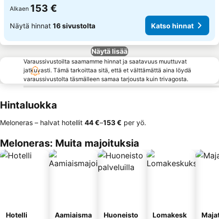
153 €
Alkaen
Näytä hinnat
16 sivustolta
Katso hinnat
Näytä lisää
Varaussivustoilta saamamme hinnat ja saatavuus muuttuvat
jatkuvasti. Tämä tarkoittaa sitä, että et välttämättä aina löydä
varaussivustolta täsmälleen samaa tarjousta kuin trivagosta.
Hintaluokka
Meloneras – halvat hotellit
‎44 €
–
‎153 €
per yö.
Meloneras: Muita majoituksia
Hotelli
Aamiaisma
Huoneisto
Lomakesk
Maja