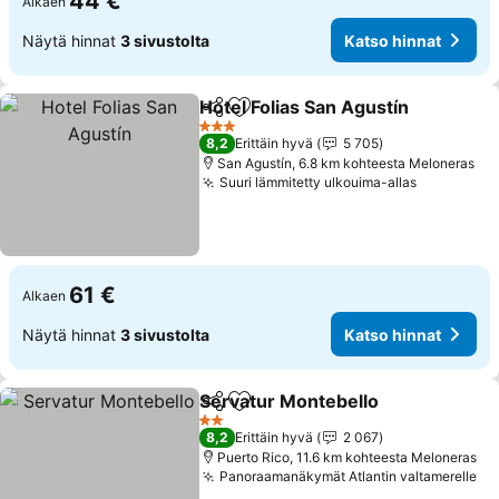
44 €
Alkaen
Näytä hinnat
3 sivustolta
Katso hinnat
Hotel Folias San Agustín
Jaa
Lisää suosikkeihin
Ka
3 Tähtiluokitus
8,2
Erittäin hyvä
5 705
San Agustín, 6.8 km kohteesta Meloneras
Suuri lämmitetty ulkouima-allas
Katso hin
61 €
Alkaen
Näytä hinnat
3 sivustolta
Katso hinnat
Servatur Montebello
Jaa
Lisää suosikkeihin
Katso
2 Tähtiluokitus
8,2
Erittäin hyvä
2 067
Puerto Rico, 11.6 km kohteesta Meloneras
Panoraamanäkymät Atlantin valtamerelle
Ka