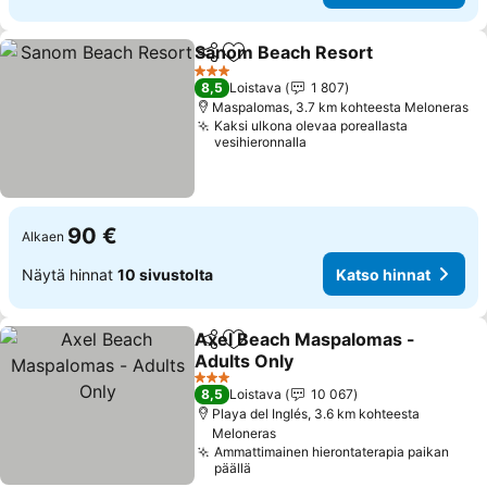
Sanom Beach Resort
Jaa
Lisää suosikkeihin
Katso
3 Tähtiluokitus
8,5
Loistava
1 807
Maspalomas, 3.7 km kohteesta Meloneras
Kaksi ulkona olevaa poreallasta
vesihieronnalla
90 €
Alkaen
Näytä hinnat
10 sivustolta
Katso hinnat
Axel Beach Maspalomas -
Jaa
Lisää suosikkeihin
Adults Only
Katso hinnat
3 Tähtiluokitus
8,5
Loistava
10 067
Playa del Inglés, 3.6 km kohteesta
Meloneras
Ammattimainen hierontaterapia paikan
päällä