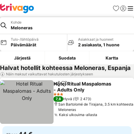
Suosikit
Kirjaud
Val
Kohde
Meloneras
Tulo-/lähtöpäivä
Asiakkaat ja huoneet
Päivämäärät
2 asiakasta, 1 huone
Järjestä
Suodata
Kartta
Halvat hotellit kohteessa Meloneras, Espanja
Näin maksut vaikuttavat hakutulosten järjestykseen
Hotel Ritual Maspalomas
Jaa
Lisää suosikkeihin
- Adults Only
Katso hinnat
3 Tähtiluokitus
7,8
Hyvä
2 473
San Bartolomé de Tirajana, 3.5 km kohteesta
Meloneras
Kaksi ulkouima-allasta
Katso hinnat