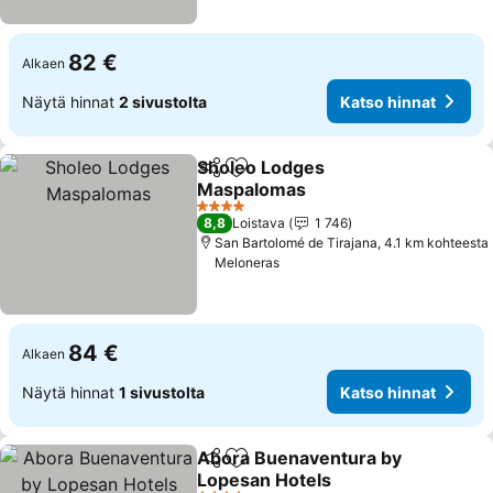
82 €
Alkaen
Näytä hinnat
2 sivustolta
Katso hinnat
Sholeo Lodges
Jaa
Lisää suosikkeihin
Maspalomas
Katso hinnat
4 Tähtiluokitus
8,8
Loistava
1 746
San Bartolomé de Tirajana, 4.1 km kohteesta
Meloneras
84 €
Alkaen
Näytä hinnat
1 sivustolta
Katso hinnat
Abora Buenaventura by
Jaa
Lisää suosikkeihin
Lopesan Hotels