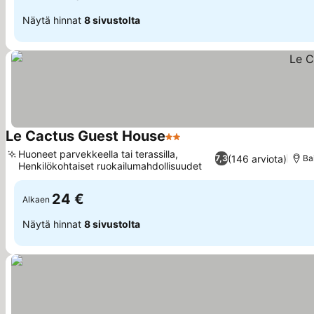
Näytä hinnat
8 sivustolta
Le Cactus Guest House
2 Tähtiluokitus
Katso hinnat
Huoneet parvekkeella tai terassilla,
(146 arviota)
7,3
Ba
Henkilökohtaiset ruokailumahdollisuudet
Katso hinnat
24 €
Alkaen
Näytä hinnat
8 sivustolta