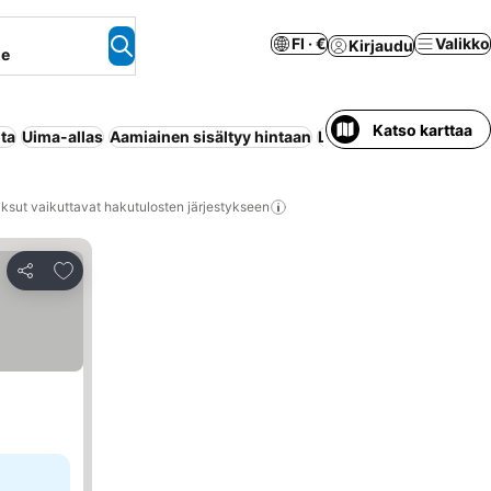
FI · €
Valikko
Kirjaudu
ne
Katso karttaa
ta
Uima-allas
Aamiainen sisältyy hintaan
Lomakeskus
Huoneisto
ksut vaikuttavat hakutulosten järjestykseen
Lisää suosikkeihin
Jaa