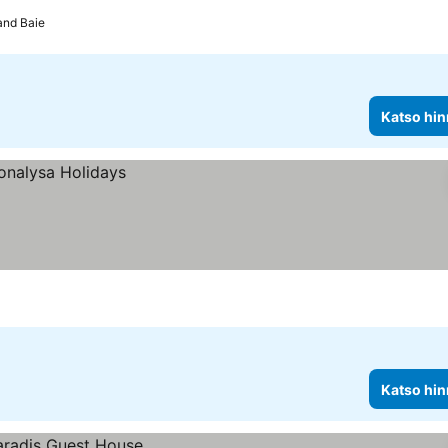
and Baie
Katso hin
Katso hin