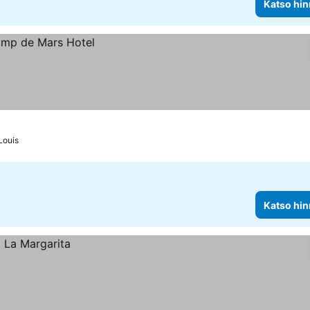
Katso hin
Louis
Katso hin