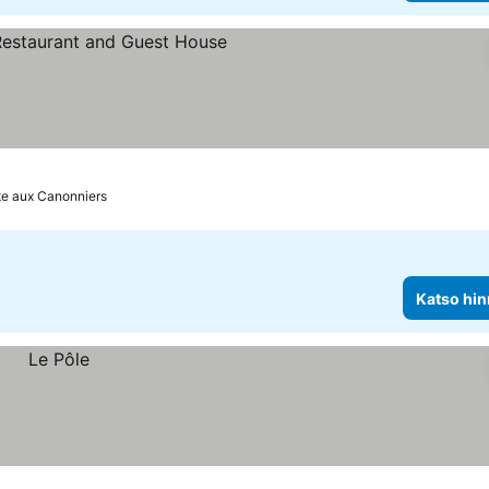
iluokitus
atso hinnat
te aux Canonniers
Katso hin