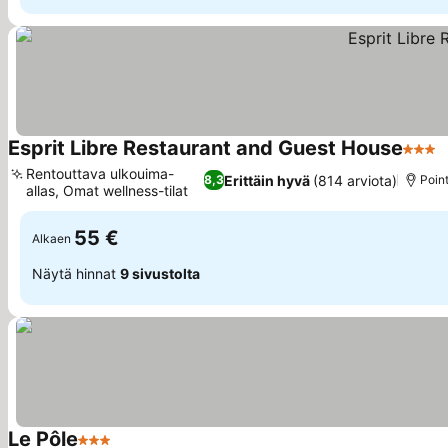
Esprit Libre Restaurant and Guest House
3 Täht
K
Rentouttava ulkouima-
Erittäin hyvä
(814 arviota)
8,3
Poin
allas, Omat wellness-tilat
Katso hinnat
55 €
Alkaen
Näytä hinnat
9 sivustolta
Le Pôle