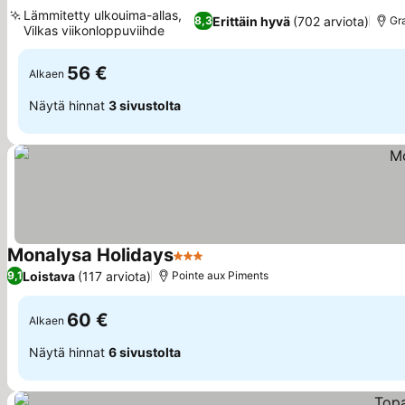
3 Tähtiluokitus
Katso hinnat
Lämmitetty ulkouima-allas,
Erittäin hyvä
(702 arviota)
8,3
Gr
Vilkas viikonloppuviihde
Katso hinnat
56 €
Alkaen
Näytä hinnat
3 sivustolta
Monalysa Holidays
3 Tähtiluokitus
Katso hinnat
Loistava
(117 arviota)
9,1
Pointe aux Piments
60 €
Alkaen
Näytä hinnat
6 sivustolta