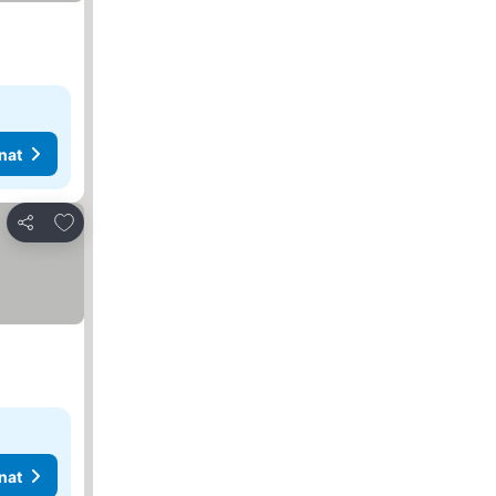
nat
Lisää suosikkeihin
Jaa
nat