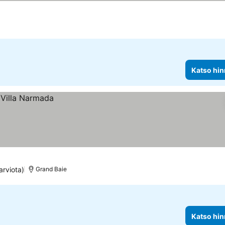
Katso hin
arviota)
Grand Baie
Katso hin