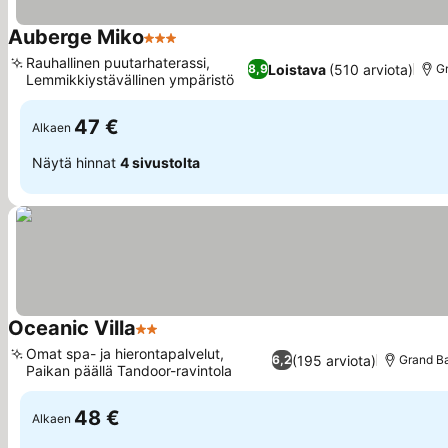
Auberge Miko
3 Tähtiluokitus
Katso hinnat
Rauhallinen puutarhaterassi,
Loistava
(510 arviota)
8,9
G
Lemmikkiystävällinen ympäristö
Katso hinnat
47 €
Alkaen
Näytä hinnat
4 sivustolta
Oceanic Villa
2 Tähtiluokitus
Katso hinnat
Omat spa- ja hierontapalvelut,
(195 arviota)
6,2
Grand B
Paikan päällä Tandoor-ravintola
Katso hinnat
48 €
Alkaen