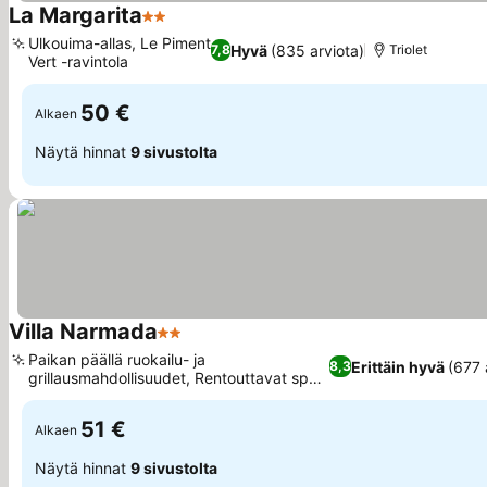
La Margarita
2 Tähtiluokitus
Katso hinnat
Ulkouima-allas, Le Piment
Hyvä
(835 arviota)
7,8
Triolet
Vert -ravintola
Katso hinnat
50 €
Alkaen
Näytä hinnat
9 sivustolta
Villa Narmada
2 Tähtiluokitus
Katso hinnat
Paikan päällä ruokailu- ja
Erittäin hyvä
(677 
8,3
grillausmahdollisuudet, Rentouttavat spa-
Katso hinnat
ja hyvinvointipalvelut
51 €
Alkaen
Näytä hinnat
9 sivustolta