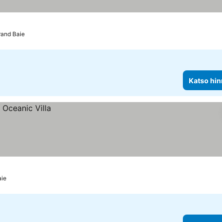
rand Baie
Katso hin
aie