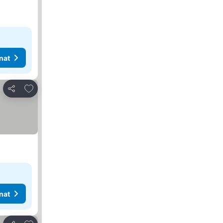
nat
Lisää suosikkeihin
Jaa
nat