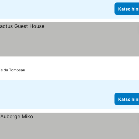
Katso hin
ie du Tombeau
Katso hin