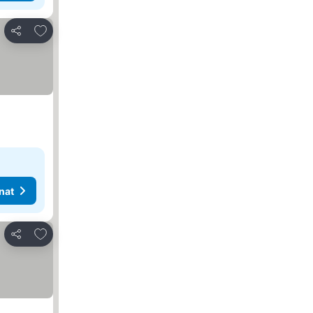
Lisää suosikkeihin
Jaa
nat
Lisää suosikkeihin
Jaa