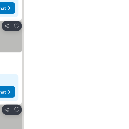
nat
Lisää suosikkeihin
Jaa
nat
Lisää suosikkeihin
Jaa