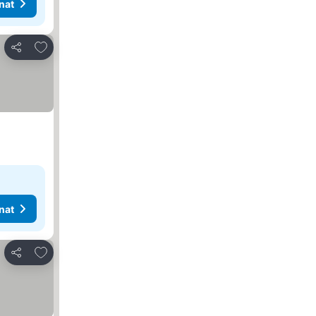
nat
Lisää suosikkeihin
Jaa
nat
Lisää suosikkeihin
Jaa