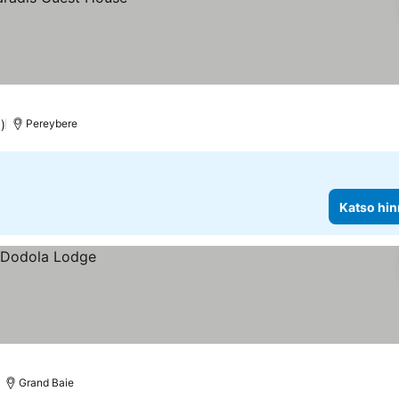
)
Pereybere
Katso hin
Grand Baie