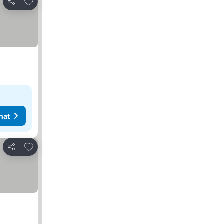
Lisää suosikkeihin
Jaa
nat
Lisää suosikkeihin
Jaa