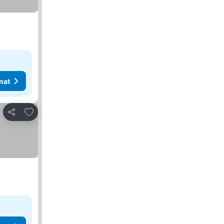
nat
Lisää suosikkeihin
Jaa