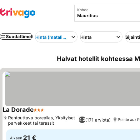
Kohde
Suodattimet
Hinta (matalimmasta korkeimpaan)
Hinta
Sijainti
Halvat hotellit kohteessa M
La Dorade
3 Tähtiluokitus
Katso hinnat
Rentouttava poreallas, Yksityiset
(171 arviota)
4,3
Pointe aux 
parvekkeet tai terassit
Katso hinnat
21 €
Alkaen