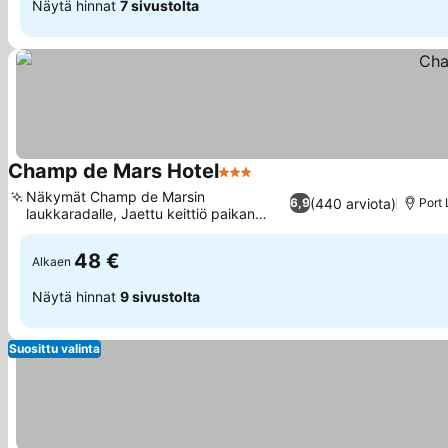
Näytä hinnat
7 sivustolta
Champ de Mars Hotel
3 Tähtiluokitus
Katso hinnat
Näkymät Champ de Marsin
(440 arviota)
6,9
Port 
laukkaradalle, Jaettu keittiö paikan
Katso hinnat
päällä
48 €
Alkaen
Näytä hinnat
9 sivustolta
Suosittu valinta