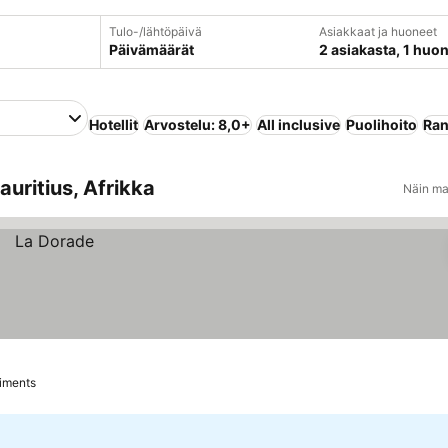
Tulo-/lähtöpäivä
Asiakkaat ja huoneet
Päivämäärät
2 asiakasta, 1 huo
Hotellit
Arvostelu: 8,0+
All inclusive
Puolihoito
Ran
auritius, Afrikka
Näin ma
Piments