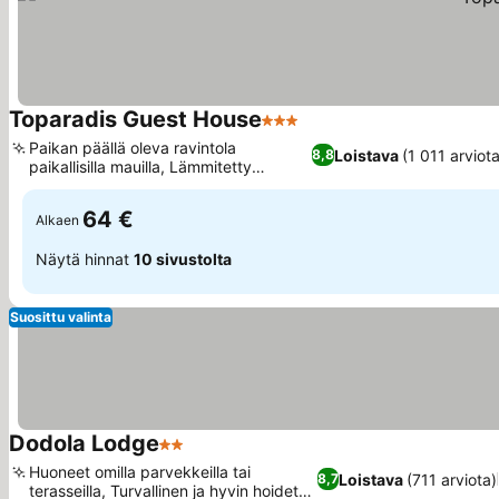
Toparadis Guest House
3 Tähtiluokitus
Katso hinnat
Paikan päällä oleva ravintola
Loistava
(1 011 arviota
8,8
paikallisilla mauilla, Lämmitetty
Katso hinnat
ulkouima-allas
64 €
Alkaen
Näytä hinnat
10 sivustolta
Suosittu valinta
Dodola Lodge
2 Tähtiluokitus
Katso hinnat
Huoneet omilla parvekkeilla tai
Loistava
(711 arviota)
8,7
terasseilla, Turvallinen ja hyvin hoidettu