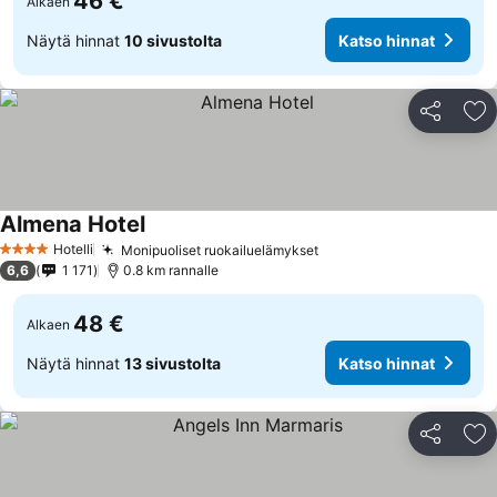
46 €
Alkaen
Näytä hinnat
10 sivustolta
Katso hinnat
Jaa
Li
Almena Hotel
Hotelli
Monipuoliset ruokailuelämykset
4 Tähtiluokitus
6,6
1 171
0.8 km rannalle
48 €
Alkaen
Näytä hinnat
13 sivustolta
Katso hinnat
Jaa
Li