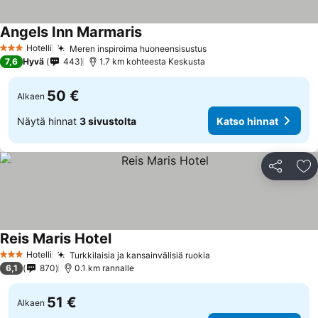
Angels Inn Marmaris
Hotelli
Meren inspiroima huoneensisustus
3 Tähtiluokitus
7,6
Hyvä
443
1.7 km kohteesta Keskusta
50 €
Alkaen
Näytä hinnat
3 sivustolta
Katso hinnat
Jaa
Li
Reis Maris Hotel
Hotelli
Turkkilaisia ja kansainvälisiä ruokia
3 Tähtiluokitus
6,1
870
0.1 km rannalle
51 €
Alkaen