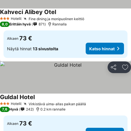
Kahveci Alibey Otel
Hotelli
Fine dining ja monipuolinen keittiö
3 Tähtiluokitus
8,0
Erittäin hyvä
871
Rannalla
73 €
Alkaen
Näytä hinnat
13 sivustolta
Katso hinnat
Jaa
Li
Guldal Hotel
Hotelli
Virkistävä uima-allas paikan päällä
3 Tähtiluokitus
7,6
Hyvä
242
0.2 km rannalle
73 €
Alkaen