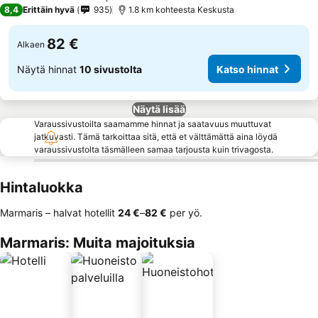
3 Tähtiluokitus
8,4
Erittäin hyvä
935
1.8 km kohteesta Keskusta
82 €
Alkaen
Näytä hinnat
10 sivustolta
Katso hinnat
Näytä lisää
Varaussivustoilta saamamme hinnat ja saatavuus muuttuvat
jatkuvasti. Tämä tarkoittaa sitä, että et välttämättä aina löydä
varaussivustolta täsmälleen samaa tarjousta kuin trivagosta.
Hintaluokka
Marmaris – halvat hotellit
‎24 €
–
‎82 €
per yö.
Marmaris: Muita majoituksia