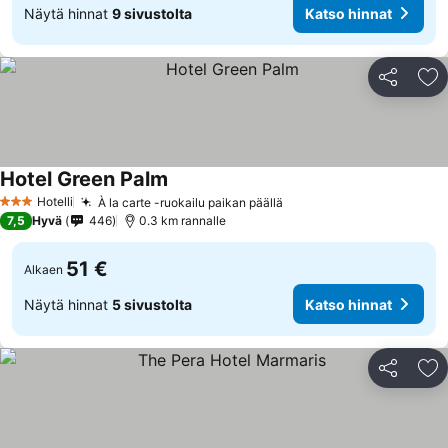
Näytä hinnat
9 sivustolta
Katso hinnat
Jaa
Li
Hotel Green Palm
Hotelli
À la carte -ruokailu paikan päällä
3 Tähtiluokitus
7,5
Hyvä
446
0.3 km rannalle
51 €
Alkaen
Näytä hinnat
5 sivustolta
Katso hinnat
Jaa
Li