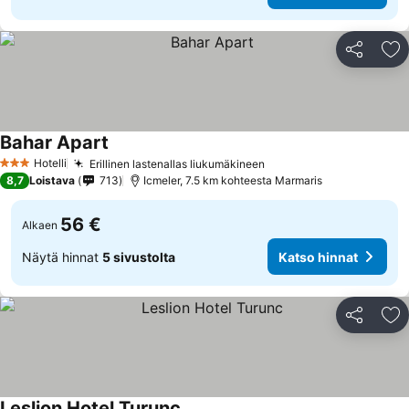
Jaa
Li
Bahar Apart
Hotelli
Erillinen lastenallas liukumäkineen
3 Tähtiluokitus
8,7
Loistava
713
Icmeler, 7.5 km kohteesta Marmaris
56 €
Alkaen
Näytä hinnat
5 sivustolta
Katso hinnat
Jaa
Li
Leslion Hotel Turunc