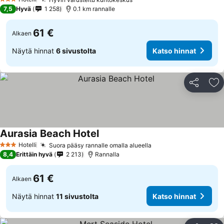
3 Tähtiluokitus
7,5
Hyvä
1 258
0.1 km rannalle
61 €
Alkaen
Näytä hinnat
6 sivustolta
Katso hinnat
Jaa
Li
Aurasia Beach Hotel
Hotelli
Suora pääsy rannalle omalla alueella
3 Tähtiluokitus
8,4
Erittäin hyvä
2 213
Rannalla
61 €
Alkaen
Näytä hinnat
11 sivustolta
Katso hinnat