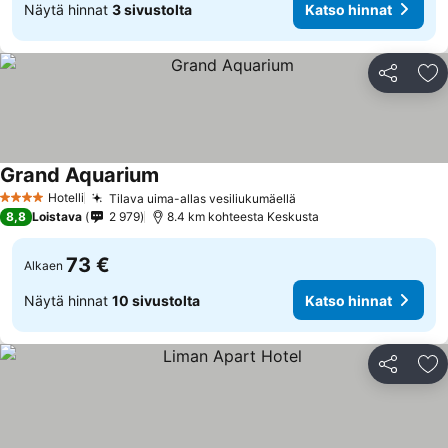
Näytä hinnat
3 sivustolta
Katso hinnat
Jaa
Li
Grand Aquarium
Hotelli
Tilava uima-allas vesiliukumäellä
4 Tähtiluokitus
8,8
Loistava
2 979
8.4 km kohteesta Keskusta
73 €
Alkaen
Näytä hinnat
10 sivustolta
Katso hinnat
Jaa
Li