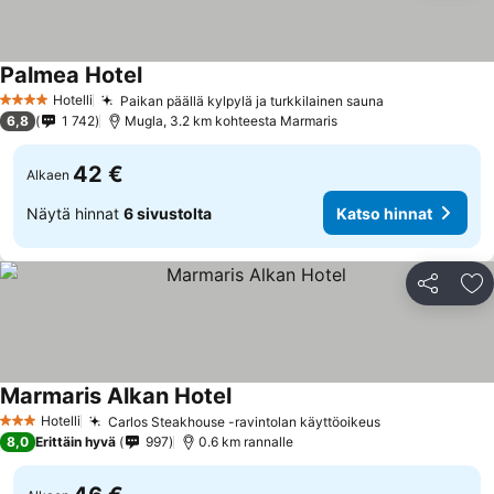
Palmea Hotel
Hotelli
Paikan päällä kylpylä ja turkkilainen sauna
4 Tähtiluokitus
6,8
1 742
Mugla, 3.2 km kohteesta Marmaris
42 €
Alkaen
Näytä hinnat
6 sivustolta
Katso hinnat
Jaa
Li
Marmaris Alkan Hotel
Hotelli
Carlos Steakhouse -ravintolan käyttöoikeus
3 Tähtiluokitus
8,0
Erittäin hyvä
997
0.6 km rannalle