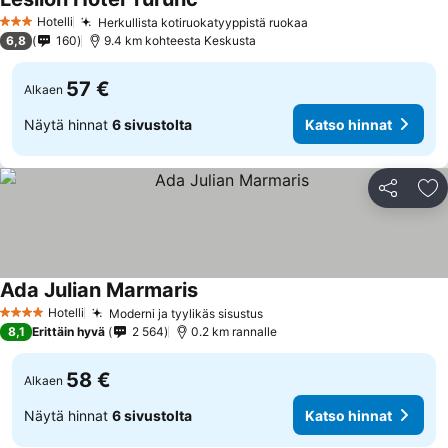
Hotelli
Herkullista kotiruokatyyppistä ruokaa
3 Tähtiluokitus
6,8
160
9.4 km kohteesta Keskusta
57 €
Alkaen
Näytä hinnat
6 sivustolta
Katso hinnat
Jaa
Li
Ada Julian Marmaris
Hotelli
Moderni ja tyylikäs sisustus
4 Tähtiluokitus
8,1
Erittäin hyvä
2 564
0.2 km rannalle
58 €
Alkaen
Näytä hinnat
6 sivustolta
Katso hinnat