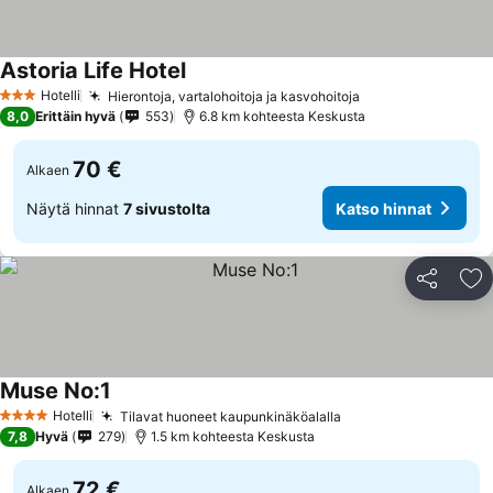
Astoria Life Hotel
Hotelli
Hierontoja, vartalohoitoja ja kasvohoitoja
3 Tähtiluokitus
8,0
Erittäin hyvä
553
6.8 km kohteesta Keskusta
70 €
Alkaen
Näytä hinnat
7 sivustolta
Katso hinnat
Jaa
Li
Muse No:1
Hotelli
Tilavat huoneet kaupunkinäköalalla
4 Tähtiluokitus
7,8
Hyvä
279
1.5 km kohteesta Keskusta
72 €
Alkaen