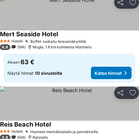
Jaa
Li
Mert Seaside Hotel
Hotelli
Buffet-ruokailu terassinäkymillä
3 Tähtiluokitus
6,8
594
Mugla, 1.8 km kohteesta Marmaris
63 €
Alkaen
Näytä hinnat
10 sivustolta
Katso hinnat
Jaa
Li
Reis Beach Hotel
Hotelli
Huoneet merinäköalalla ja parvekkeilla
3 Tähtiluokitus
5,8
646
Rannalla