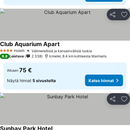
Jaa
Li
Club Aquarium Apart
Hotelli
Välimerellisiä ja kansainvälisiä ruokia
4 Tähtiluokitus
8,8
Loistava
2 338
Icmeler, 8.4 km kohteesta Marmaris
75 €
Alkaen
Näytä hinnat
5 sivustolta
Katso hinnat
Jaa
Li
Sunbay Park Hotel