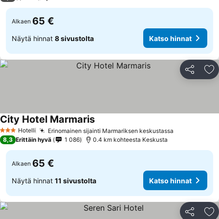
65 €
Alkaen
Näytä hinnat
8 sivustolta
Katso hinnat
Jaa
Li
City Hotel Marmaris
Hotelli
Erinomainen sijainti Marmariksen keskustassa
3 Tähtiluokitus
8,3
Erittäin hyvä
1 086
0.4 km kohteesta Keskusta
65 €
Alkaen
Näytä hinnat
11 sivustolta
Katso hinnat
Jaa
Li