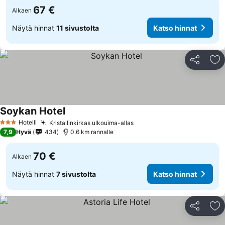
67 €
Alkaen
Näytä hinnat
11 sivustolta
Katso hinnat
Jaa
Li
Soykan Hotel
Hotelli
Kristallinkirkas ulkouima-allas
3 Tähtiluokitus
7,9
Hyvä
434
0.6 km rannalle
70 €
Alkaen
Näytä hinnat
7 sivustolta
Katso hinnat
Jaa
Li