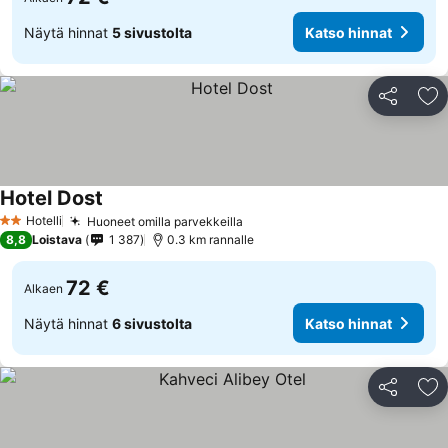
Näytä hinnat
5 sivustolta
Katso hinnat
Jaa
Li
Hotel Dost
Hotelli
Huoneet omilla parvekkeilla
2 Tähtiluokitus
8,8
Loistava
1 387
0.3 km rannalle
72 €
Alkaen
Näytä hinnat
6 sivustolta
Katso hinnat
Jaa
Li