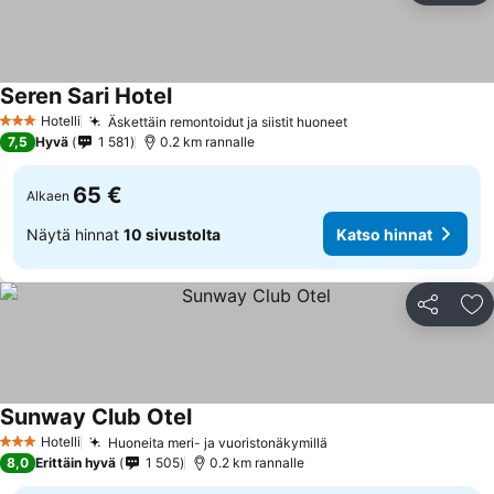
Seren Sari Hotel
Hotelli
Äskettäin remontoidut ja siistit huoneet
3 Tähtiluokitus
7,5
Hyvä
1 581
0.2 km rannalle
65 €
Alkaen
Näytä hinnat
10 sivustolta
Katso hinnat
Jaa
Li
Sunway Club Otel
Hotelli
Huoneita meri- ja vuoristonäkymillä
3 Tähtiluokitus
8,0
Erittäin hyvä
1 505
0.2 km rannalle