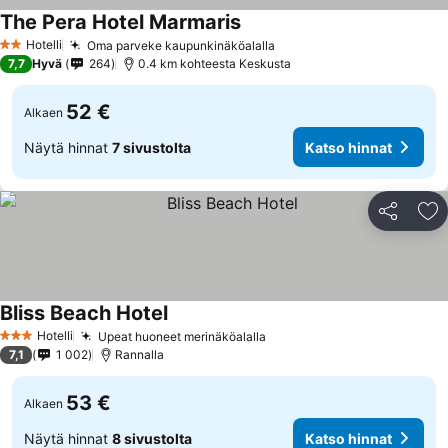
The Pera Hotel Marmaris
Hotelli
Oma parveke kaupunkinäköalalla
2 Tähtiluokitus
7,7
Hyvä
264
0.4 km kohteesta Keskusta
52 €
Alkaen
Näytä hinnat
7 sivustolta
Katso hinnat
Jaa
Li
Bliss Beach Hotel
Hotelli
Upeat huoneet merinäköalalla
3 Tähtiluokitus
7,1
1 002
Rannalla
53 €
Alkaen
Näytä hinnat
8 sivustolta
Katso hinnat