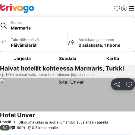
Suosikit
Kirjaud
Val
Kohde
Marmaris
Tulo-/lähtöpäivä
Asiakkaat ja huoneet
Päivämäärät
2 asiakasta, 1 huone
Järjestä
Suodata
Kartta
Halvat hotellit kohteessa Marmaris, Turkki
Näin maksut vaikuttavat hakutulosten järjestykseen
Jaa
Li
Hotel Unver
Hotelli
Ulkouima-allas ja ruokailumahdollisuus altaan äärellä
6,1
800
0.5 km rannalle