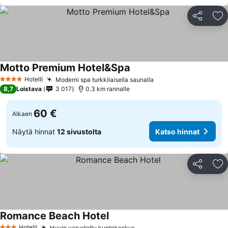
Jaa
Li
Motto Premium Hotel&Spa
Hotelli
Moderni spa turkkilaisella saunalla
4 Tähtiluokitus
8,7
Loistava
3 017
0.3 km rannalle
60 €
Alkaen
Näytä hinnat
12 sivustolta
Katso hinnat
Jaa
Li
Romance Beach Hotel
Hotelli
Hyvin varusteltu kuntokeskus