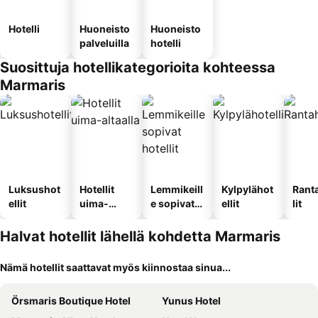
Hotelli
Huoneisto
Huoneisto
palveluilla
hotelli
Suosittuja hotellikategorioita kohteessa
Marmaris
Luksushot
Hotellit
Lemmikeill
Kylpylähot
Rant
ellit
uima-
e sopivat
ellit
lit
altaalla
hotellit
Halvat hotellit lähellä kohdetta Marmaris
Nämä hotellit saattavat myös kiinnostaa sinua...
Örsmaris Boutique Hotel
Yunus Hotel