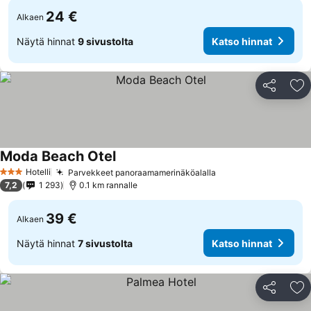
24 €
Alkaen
Näytä hinnat
9 sivustolta
Katso hinnat
Jaa
Li
Moda Beach Otel
Hotelli
Parvekkeet panoraamamerinäköalalla
3 Tähtiluokitus
7,2
1 293
0.1 km rannalle
39 €
Alkaen
Näytä hinnat
7 sivustolta
Katso hinnat
Jaa
Li