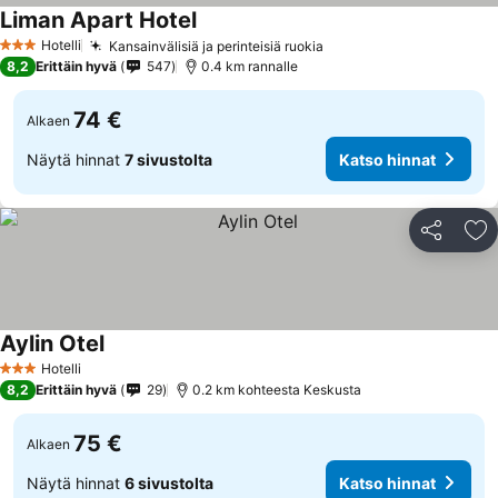
Liman Apart Hotel
Hotelli
Kansainvälisiä ja perinteisiä ruokia
3 Tähtiluokitus
8,2
Erittäin hyvä
547
0.4 km rannalle
74 €
Alkaen
Näytä hinnat
7 sivustolta
Katso hinnat
Jaa
Li
Aylin Otel
Hotelli
3 Tähtiluokitus
8,2
Erittäin hyvä
29
0.2 km kohteesta Keskusta
75 €
Alkaen
Näytä hinnat
6 sivustolta
Katso hinnat