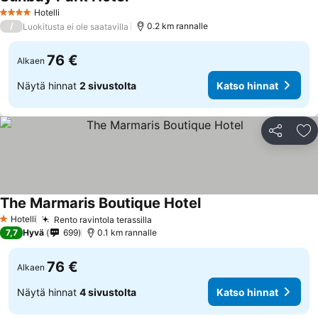
Hotelli
4 Tähtiluokitus
/
0.2 km rannalle
Luokitusta ei ole saatavilla
76 €
Alkaen
Näytä hinnat
2 sivustolta
Katso hinnat
Jaa
Li
The Marmaris Boutique Hotel
Hotelli
Rento ravintola terassilla
1 Tähtiluokitus
7,7
Hyvä
699
0.1 km rannalle
76 €
Alkaen
Näytä hinnat
4 sivustolta
Katso hinnat