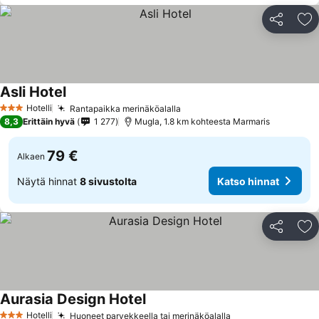
Jaa
Li
Asli Hotel
Hotelli
Rantapaikka merinäköalalla
3 Tähtiluokitus
8,3
Erittäin hyvä
1 277
Mugla, 1.8 km kohteesta Marmaris
79 €
Alkaen
Näytä hinnat
8 sivustolta
Katso hinnat
Jaa
Li
Aurasia Design Hotel
Hotelli
Huoneet parvekkeella tai merinäköalalla