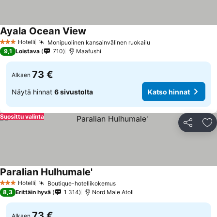
Ayala Ocean View
Hotelli
Monipuolinen kansainvälinen ruokailu
3 Tähtiluokitus
9,1
Loistava
710
Maafushi
73 €
Alkaen
Näytä hinnat
6 sivustolta
Katso hinnat
Suosittu valinta
Jaa
Li
Paralian Hulhumale'
Hotelli
Boutique-hotellikokemus
3 Tähtiluokitus
8,3
Erittäin hyvä
1 314
Nord Male Atoll
73 €
Alkaen