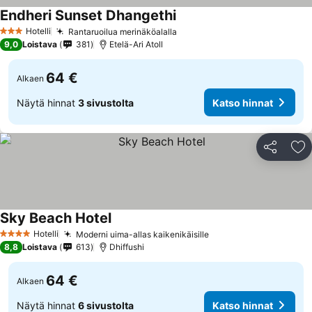
Endheri Sunset Dhangethi
Hotelli
Rantaruoilua merinäköalalla
3 Tähtiluokitus
9,0
Loistava
381
Etelä-Ari Atoll
64 €
Alkaen
Näytä hinnat
3 sivustolta
Katso hinnat
Jaa
Li
Sky Beach Hotel
Hotelli
Moderni uima-allas kaikenikäisille
4 Tähtiluokitus
8,8
Loistava
613
Dhiffushi
64 €
Alkaen
Näytä hinnat
6 sivustolta
Katso hinnat