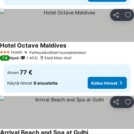
Jaa
Li
Hotel Octave Maldives
Hotelli
Perheystävälliset huonejärjestelyt
3 Tähtiluokitus
7,8
Hyvä
1 403
Etelä Male-Atoll
77 €
Alkaen
Näytä hinnat
9 sivustolta
Katso hinnat
Jaa
Li
Arrival Beach and Spa at Gulhi