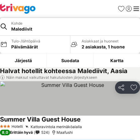
Suosikit
Kirjaud
Val
Kohde
Malediivit
Tulo-/lähtöpäivä
Asiakkaat ja huoneet
Päivämäärät
2 asiakasta, 1 huone
Järjestä
Suodata
Kartta
Halvat hotellit kohteessa Malediivit, Aasia
Näin maksut vaikuttavat hakutulosten järjestykseen
Jaa
Li
Summer Villa Guest House
Hotelli
Kattoravintola merinäköalalla
3 Tähtiluokitus
8,0
Erittäin hyvä
524
Maafushi