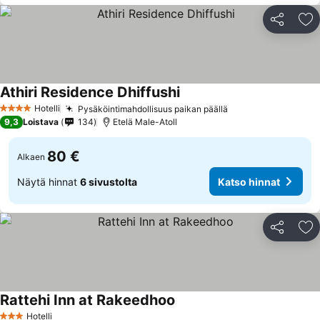
Jaa
Li
Athiri Residence Dhiffushi
Hotelli
Pysäköintimahdollisuus paikan päällä
4 Tähtiluokitus
9,3
Loistava
134
Etelä Male-Atoll
80 €
Alkaen
Näytä hinnat
6 sivustolta
Katso hinnat
Jaa
Li
Rattehi Inn at Rakeedhoo
Hotelli