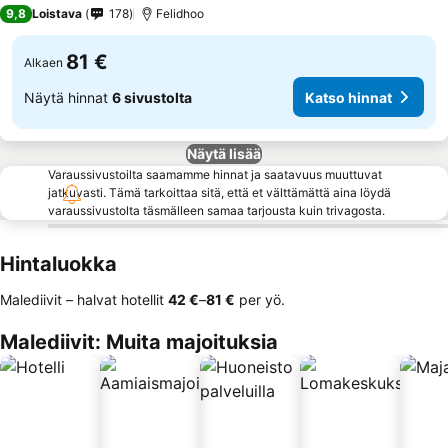
3 Tähtiluokitus
9,8
Loistava
178
Felidhoo
81 €
Alkaen
Näytä hinnat
6 sivustolta
Katso hinnat
Näytä lisää
Varaussivustoilta saamamme hinnat ja saatavuus muuttuvat
jatkuvasti. Tämä tarkoittaa sitä, että et välttämättä aina löydä
varaussivustolta täsmälleen samaa tarjousta kuin trivagosta.
Hintaluokka
Malediivit – halvat hotellit
‎42 €
–
‎81 €
per yö.
Malediivit: Muita majoituksia