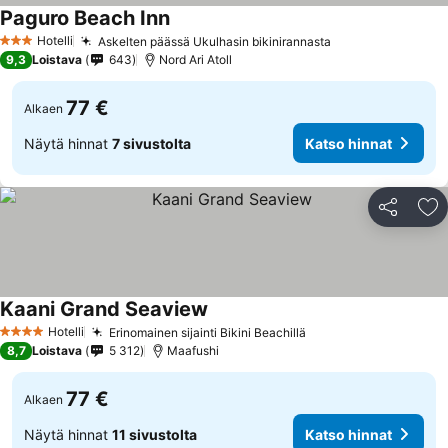
Paguro Beach Inn
Hotelli
Askelten päässä Ukulhasin bikinirannasta
3 Tähtiluokitus
9,3
Loistava
643
Nord Ari Atoll
77 €
Alkaen
Näytä hinnat
7 sivustolta
Katso hinnat
Jaa
Li
Kaani Grand Seaview
Hotelli
Erinomainen sijainti Bikini Beachillä
4 Tähtiluokitus
8,7
Loistava
5 312
Maafushi
77 €
Alkaen
Näytä hinnat
11 sivustolta
Katso hinnat