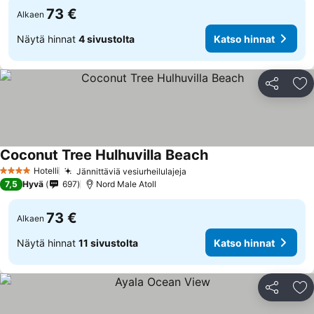
73 €
Alkaen
Näytä hinnat
4 sivustolta
Katso hinnat
Jaa
Li
Coconut Tree Hulhuvilla Beach
Hotelli
Jännittäviä vesiurheilulajeja
4 Tähtiluokitus
7,5
Hyvä
697
Nord Male Atoll
73 €
Alkaen
Näytä hinnat
11 sivustolta
Katso hinnat
Jaa
Li