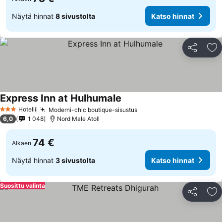
Näytä hinnat
8 sivustolta
Katso hinnat
Jaa
Li
Express Inn at Hulhumale
Hotelli
Moderni-chic boutique-sisustus
3 Tähtiluokitus
6,0
1 048
Nord Male Atoll
74 €
Alkaen
Näytä hinnat
3 sivustolta
Katso hinnat
Suosittu valinta
Jaa
Li