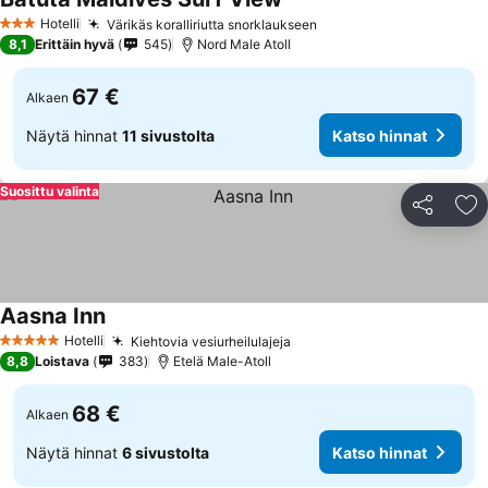
Hotelli
Värikäs koralliriutta snorklaukseen
3 Tähtiluokitus
8,1
Erittäin hyvä
545
Nord Male Atoll
67 €
Alkaen
Näytä hinnat
11 sivustolta
Katso hinnat
Suosittu valinta
Jaa
Li
Aasna Inn
Hotelli
Kiehtovia vesiurheilulajeja
5 Tähtiluokitus
8,8
Loistava
383
Etelä Male-Atoll
68 €
Alkaen
Näytä hinnat
6 sivustolta
Katso hinnat