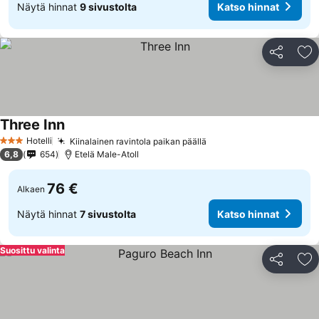
Näytä hinnat
9 sivustolta
Katso hinnat
Jaa
Li
Three Inn
Hotelli
Kiinalainen ravintola paikan päällä
3 Tähtiluokitus
6,8
654
Etelä Male-Atoll
76 €
Alkaen
Näytä hinnat
7 sivustolta
Katso hinnat
Suosittu valinta
Jaa
Li