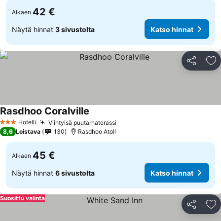
42 €
Alkaen
Näytä hinnat
3 sivustolta
Katso hinnat
Jaa
Li
Rasdhoo Coralville
Hotelli
Viihtyisä puutarhaterassi
3 Tähtiluokitus
8,6
Loistava
130
Rasdhoo Atoll
45 €
Alkaen
Näytä hinnat
6 sivustolta
Katso hinnat
Suosittu valinta
Jaa
Li