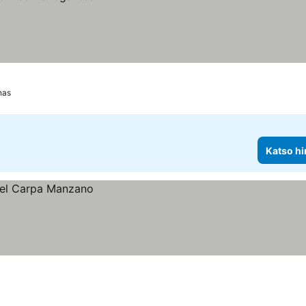
nas
Katso hi