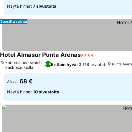
Näytä hinnat
7 sivustolta
Suosittu valinta
Hotel Almasur Punta Arenas
4 Tähtiluokitus
Katso hinnat
Erinomainen sijainti
Erittäin hyvä
(3 118 arviota)
8,4
Punta Aren
keskusaukiolla
Katso hinnat
68 €
Alkaen
Näytä hinnat
10 sivustolta