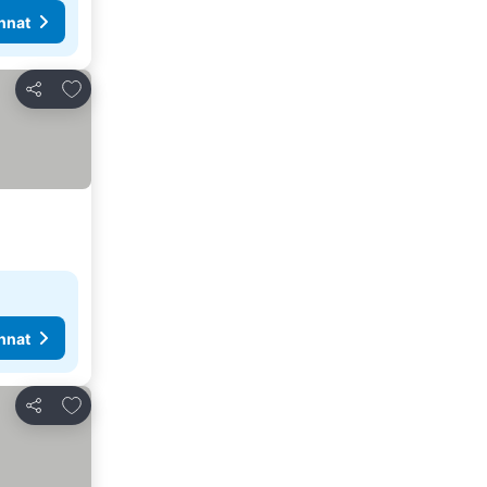
nnat
Lisää suosikkeihin
Jaa
nnat
Lisää suosikkeihin
Jaa