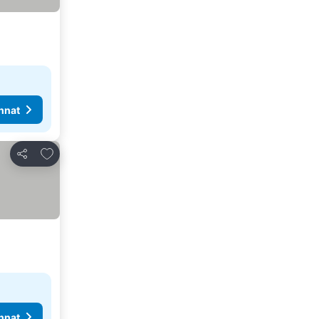
nnat
Lisää suosikkeihin
Jaa
nnat