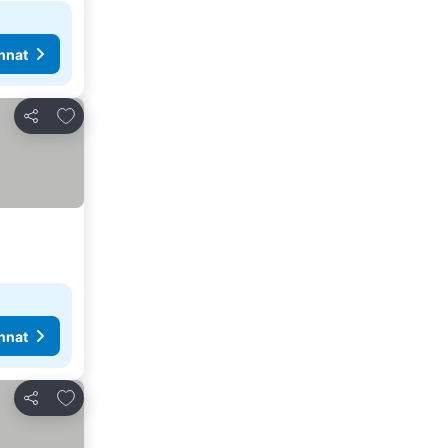
nnat
Lisää suosikkeihin
Jaa
nnat
Lisää suosikkeihin
Jaa