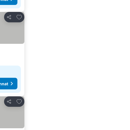
Lisää suosikkeihin
Jaa
nnat
Lisää suosikkeihin
Jaa