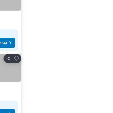
nnat
Lisää suosikkeihin
Jaa