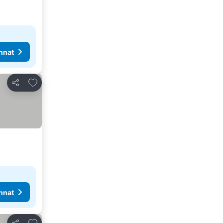
nnat
Lisää suosikkeihin
Jaa
nnat
Lisää suosikkeihin