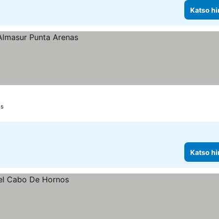
Katso hi
as
Katso hi