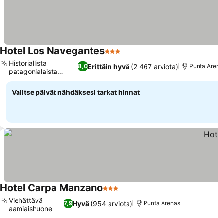
Hotel Los Navegantes
3 Tähtiluokitus
Katso hinnat
Historiallista
Erittäin hyvä
(2 467 arviota)
8,0
Punta Are
patagonialaista
Katso hinnat
charmia
Valitse päivät nähdäksesi tarkat hinnat
Hotel Carpa Manzano
3 Tähtiluokitus
Katso hinnat
Viehättävä
Hyvä
(954 arviota)
7,9
Punta Arenas
aamiaishuone
Katso hinnat