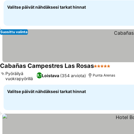
Valitse päivät nähdäksesi tarkat hinnat
Suosittu valinta
Cabañas Campestres Las Rosas
5 Tähtiluokitus
Katso hin
Pyöräilyä
Loistava
(354 arviota)
9,1
Punta Arenas
vuokrapyörillä
Katso hinnat
Valitse päivät nähdäksesi tarkat hinnat