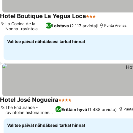
Hotel Boutique La Yegua Loca
3 Tähtiluokitus
Katso hinnat
La Cocina de la
Loistava
(2 117 arviota)
9,4
Punta Arenas
Nonna -ravintola
Katso hinnat
Valitse päivät nähdäksesi tarkat hinnat
Hotel José Nogueira
4 Tähtiluokitus
Katso hinnat
The Endurance -
Erittäin hyvä
(1 488 arviota)
8,4
Punta
ravintolan historiallinen
Katso hinnat
taide
Valitse päivät nähdäksesi tarkat hinnat