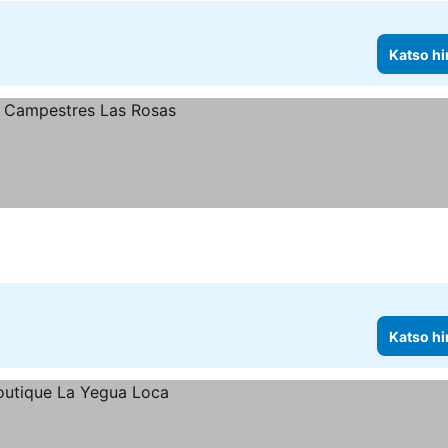
Katso hi
nat
Katso hi