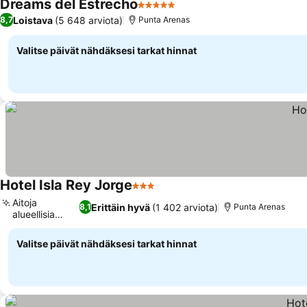
Dreams del Estrecho
5 Tähtiluokitus
Katso hinnat
Loistava
(5 648 arviota)
8,7
Punta Arenas
Valitse päivät nähdäksesi tarkat hinnat
Hotel Isla Rey Jorge
3 Tähtiluokitus
Katso hinnat
Aitoja
Erittäin hyvä
(1 402 arviota)
8,1
Punta Arenas
alueellisia
Katso hinnat
makuja
Valitse päivät nähdäksesi tarkat hinnat