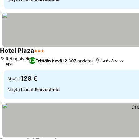
Hotel Plaza
3 Tähtiluokitus
Katso hinnat
Retkipalvelun
Erittäin hyvä
(2 307 arviota)
8,2
Punta Arenas
apu
Katso hinnat
129 €
Alkaen
Näytä hinnat
9 sivustolta