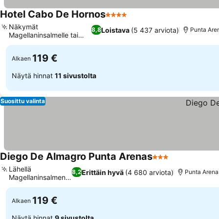
Hotel Cabo De Hornos
4 Tähtiluokitus
Katso hinnat
Näkymät
Loistava
(5 437 arviota)
8,8
Punta Are
Magellaninsalmelle tai
Katso hinnat
kaupunkiin
119 €
Alkaen
Näytä hinnat
11 sivustolta
Suosittu valinta
Diego De Almagro Punta Arenas
3 Tähtiluokitus
Katso hinnat
Lähellä
Erittäin hyvä
(4 680 arviota)
8,2
Punta Arena
Magellaninsalmen
Katso hinnat
rantaa
119 €
Alkaen
Näytä hinnat
9 sivustolta