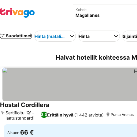
Kohde
Suodattimet
Hinta (matalimmasta korkeimpaan)
Hinta
Sijainti
Halvat hotellit kohteessa M
Hostal Cordillera
Katso hinnat
Sertifioitu 'Q' -
Erittäin hyvä
(1 442 arviota)
8,0
Punta Arenas
laatustandardi
Katso hinnat
66 €
Alkaen