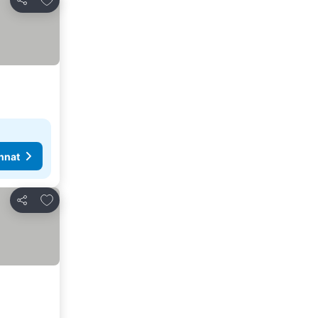
Jaa
nnat
Lisää suosikkeihin
Jaa