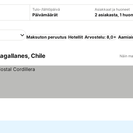
Tulo-/lähtöpäivä
Asiakkaat ja huoneet
Päivämäärät
2 asiakasta, 1 huo
Maksuton peruutus
Hotellit
Arvostelu: 8,0+
Aamiain
agallanes, Chile
Näin ma