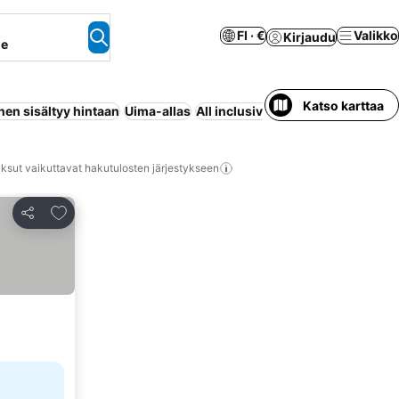
FI · €
Valikko
Kirjaudu
ne
Katso karttaa
en sisältyy hintaan
Uima-allas
All inclusive
Pysäköinti
Ranta
Pu
ksut vaikuttavat hakutulosten järjestykseen
Lisää suosikkeihin
Jaa