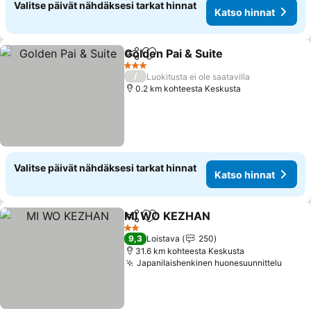
Valitse päivät nähdäksesi tarkat hinnat
Katso hinnat
Golden Pai & Suite
Jaa
Lisää suosikkeihin
3 Tähtiluokitus
/
Luokitusta ei ole saatavilla
0.2 km kohteesta Keskusta
Valitse päivät nähdäksesi tarkat hinnat
Katso hinnat
MI WO KEZHAN
Jaa
Lisää suosikkeihin
2 Tähtiluokitus
9,3
Loistava
250
31.6 km kohteesta Keskusta
Japanilaishenkinen huonesuunnittelu