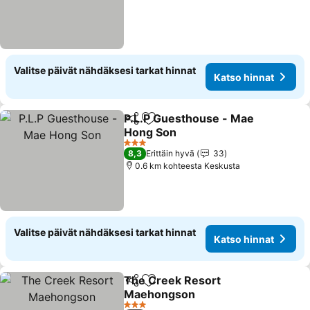
Valitse päivät nähdäksesi tarkat hinnat
Katso hinnat
P.L.P Guesthouse - Mae
Jaa
Lisää suosikkeihin
Hong Son
3 Tähtiluokitus
8,3
Erittäin hyvä
33
0.6 km kohteesta Keskusta
Valitse päivät nähdäksesi tarkat hinnat
Katso hinnat
The Creek Resort
Jaa
Lisää suosikkeihin
Maehongson
3 Tähtiluokitus