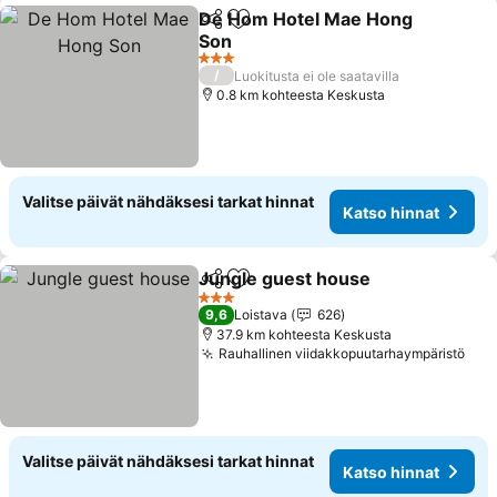
De Hom Hotel Mae Hong
Jaa
Lisää suosikkeihin
Son
3 Tähtiluokitus
/
Luokitusta ei ole saatavilla
0.8 km kohteesta Keskusta
Valitse päivät nähdäksesi tarkat hinnat
Katso hinnat
Jungle guest house
Jaa
Lisää suosikkeihin
3 Tähtiluokitus
9,6
Loistava
626
37.9 km kohteesta Keskusta
Rauhallinen viidakkopuutarhaympäristö
Valitse päivät nähdäksesi tarkat hinnat
Katso hinnat