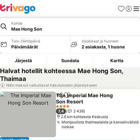
Suosikit
Kirjaud
Val
Kohde
Mae Hong Son
Tulo-/lähtöpäivä
Asiakkaat ja huoneet
Päivämäärät
2 asiakasta, 1 huone
Järjestä
Suodata
Kartta
Halvat hotellit kohteessa Mae Hong Son,
Thaimaa
Näin maksut vaikuttavat hakutulosten järjestykseen
The Imperial Mae Hong
Jaa
Lisää suosikkeihin
Son Resort
4 Tähtiluokitus
7,4
2 436
2.6 km kohteesta Keskusta
Monipuolista thaimaalaista ja kansainvälistä
ruokaa
Suosittu valinta