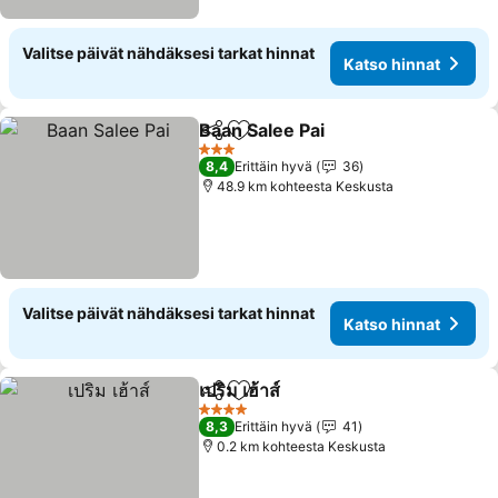
Valitse päivät nähdäksesi tarkat hinnat
Katso hinnat
Baan Salee Pai
Jaa
Lisää suosikkeihin
3 Tähtiluokitus
8,4
Erittäin hyvä
36
48.9 km kohteesta Keskusta
Valitse päivät nähdäksesi tarkat hinnat
Katso hinnat
เปริม เฮ้าส์
Jaa
Lisää suosikkeihin
4 Tähtiluokitus
8,3
Erittäin hyvä
41
0.2 km kohteesta Keskusta