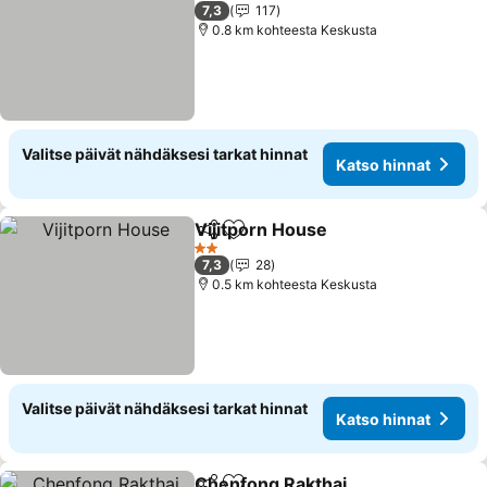
2 Tähtiluokitus
7,3
117
0.8 km kohteesta Keskusta
Valitse päivät nähdäksesi tarkat hinnat
Katso hinnat
Vijitporn House
Jaa
Lisää suosikkeihin
2 Tähtiluokitus
7,3
28
0.5 km kohteesta Keskusta
Valitse päivät nähdäksesi tarkat hinnat
Katso hinnat
Chenfong Rakthai