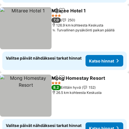
Mitaree Hotel 1
Jaa
Lisää suosikkeihin
3 Tähtiluokitus
7,0
250
126.9 km kohteesta Keskusta
Turvallinen pysäköinti paikan päällä
Valitse päivät nähdäksesi tarkat hinnat
Katso hinnat
Mong Homestay Resort
Jaa
Lisää suosikkeihin
3 Tähtiluokitus
8,2
Erittäin hyvä
152
26.5 km kohteesta Keskusta
Valitse päivät nähdäksesi tarkat hinnat
Katso hinnat