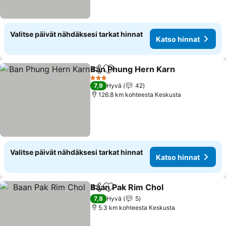
Valitse päivät nähdäksesi tarkat hinnat
Katso hinnat
Ban Phung Hern Karn
Jaa
Lisää suosikkeihin
3 Tähtiluokitus
7,9
Hyvä
42
126.8 km kohteesta Keskusta
Valitse päivät nähdäksesi tarkat hinnat
Katso hinnat
Baan Pak Rim Chol
Jaa
Lisää suosikkeihin
7,8
Hyvä
5
5.3 km kohteesta Keskusta