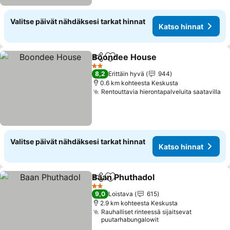
Valitse päivät nähdäksesi tarkat hinnat
Katso hinnat
Boondee House
Jaa
Lisää suosikkeihin
2 Tähtiluokitus
8,2
Erittäin hyvä
944
0.6 km kohteesta Keskusta
Rentouttavia hierontapalveluita saatavilla
Valitse päivät nähdäksesi tarkat hinnat
Katso hinnat
Baan Phuthadol
Jaa
Lisää suosikkeihin
2 Tähtiluokitus
9,0
Loistava
615
2.9 km kohteesta Keskusta
Rauhalliset rinteessä sijaitsevat
puutarhabungalowit