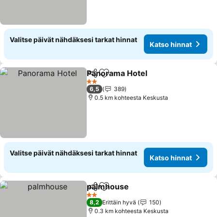
Valitse päivät nähdäksesi tarkat hinnat
Katso hinnat
Panorama Hotel
Jaa
Lisää suosikkeihin
2 Tähtiluokitus
6,5
389
0.5 km kohteesta Keskusta
Valitse päivät nähdäksesi tarkat hinnat
Katso hinnat
palmhouse
Jaa
Lisää suosikkeihin
2 Tähtiluokitus
8,2
Erittäin hyvä
150
0.3 km kohteesta Keskusta