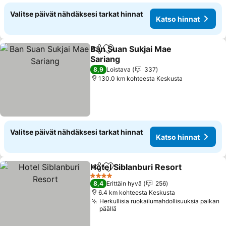
Valitse päivät nähdäksesi tarkat hinnat
Katso hinnat
Ban Suan Sukjai Mae
Jaa
Lisää suosikkeihin
Sariang
8,9
Loistava
337
130.0 km kohteesta Keskusta
Valitse päivät nähdäksesi tarkat hinnat
Katso hinnat
Hotel Siblanburi Resort
Jaa
Lisää suosikkeihin
4 Tähtiluokitus
8,4
Erittäin hyvä
256
6.4 km kohteesta Keskusta
Herkullisia ruokailumahdollisuuksia paikan
päällä