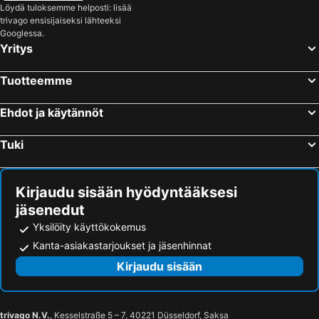
Löydä tuloksemme helposti: lisää
trivago ensisijaiseksi lähteeksi
Googlessa.
Yritys
Tuotteemme
Ehdot ja käytännöt
Tuki
Kirjaudu sisään hyödyntääksesi
jäsenedut
Yksilöity käyttökokemus
Kanta-asiakastarjoukset ja jäsenhinnat
Kirjaudu sisään
trivago N.V.
, Kesselstraße 5 – 7, 40221 Düsseldorf, Saksa