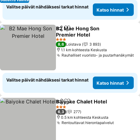
Valitse päivät nähdäksesi tarkat hinnat
Katso hinnat
B2 Mae Hong Son
Jaa
Lisää suosikkeihin
Premier Hotel
3 Tähtiluokitus
8,6
Loistava
3 893
1.1 km kohteesta Keskusta
Rauhalliset vuoristo- ja puutarhanäkymät
Valitse päivät nähdäksesi tarkat hinnat
Katso hinnat
Baiyoke Chalet Hotel
Jaa
Lisää suosikkeihin
3 Tähtiluokitus
6,3
277
0.5 km kohteesta Keskusta
Rentouttavat hierontapalvelut