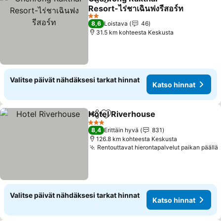
Jaa
Lisää suosikkeihin
Resort-ไร่ชาเฉินฟงรีสอร์ท
2 Tähtiluokitus
8,6
Loistava
46
31.5 km kohteesta Keskusta
Valitse päivät nähdäksesi tarkat hinnat
Katso hinnat
Hotel Riverhouse
Jaa
Lisää suosikkeihin
3 Tähtiluokitus
8,4
Erittäin hyvä
831
126.8 km kohteesta Keskusta
Rentouttavat hierontapalvelut paikan päällä
Valitse päivät nähdäksesi tarkat hinnat
Katso hinnat