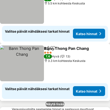
5.5 km kohteesta Keskusta
Valitse päivät nähdäksesi tarkat hinnat
Katso hinnat
Bann Thong Pan Chang
Jaa
Lisää suosikkeihin
3 Tähtiluokitus
7,6
Hyvä
13
3.3 km kohteesta Keskusta
Valitse päivät nähdäksesi tarkat hinnat
Katso hinnat
Näytä lisää
Varaussivustoilta saamamme hinnat ja saatavuus muuttuvat