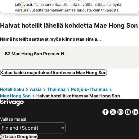
jatkuvasti. Tämä tarkoittaa sitä, että et välttämättä aina löydä
varaussivustolta täsmälleen samaa tarjousta kuin trivagosta.
Halvat hotellit lähellä kohdetta Mae Hong Son
Nämä hotellit saattavat myös kiinnostaa sinua...
B2 Mae Hong Son Premier Hotel
Katso kaikki majoitukset kohteessa Mae Hong Son
Hotellihaku
Aasia
Thaimaa
Pohjois-Thaimaa
Mae Hong Son
Halvat hotellit kohteessa Mae Hong Son
Facebook
Twitter
Insta
Yo
Valitse maasi
Lisää Googleen