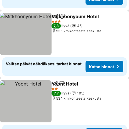
Mitkhoonyoum Hotel
Jaa
Lisää suosikkeihin
3 Tähtiluokitus
7,8
Hyvä
45
53.1 km kohteesta Keskusta
Valitse päivät nähdäksesi tarkat hinnat
Katso hinnat
Yoont Hotel
Jaa
Lisää suosikkeihin
2 Tähtiluokitus
7,7
Hyvä
105
53.1 km kohteesta Keskusta