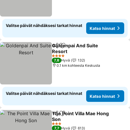
Valitse päivät nähdäksesi tarkat hinnat
Katso hinnat
Goldenpai And Suite
Jaa
Lisää suosikkeihin
Resort
4 Tähtiluokitus
7,8
Hyvä
132
0.1 km kohteesta Keskusta
Valitse päivät nähdäksesi tarkat hinnat
Katso hinnat
The Point Villa Mae Hong
Jaa
Lisää suosikkeihin
Son
3 Tähtiluokitus
7,7
Hyvä
613