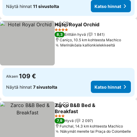
Näytä hinnat
11 sivustolta
Katso hinnat
Hotel Royal Orchid
Jaa
Lisää suosikkeihin
4 Tähtiluokitus
8,3
Erittäin hyvä
1 841
Caniço, 10.5 km kohteesta Machico
Merinäköala kallionkielekkeeltä
109 €
Alkaen
Näytä hinnat
7 sivustolta
Katso hinnat
Zarco B&B Bed &
Jaa
Lisää suosikkeihin
Breakfast
3 Tähtiluokitus
7,9
Hyvä
2 097
Funchal, 14.3 km kohteesta Machico
Näkymät merelle tai Praça do Colombelle