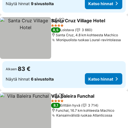
Näytä hinnat
9 sivustolta
Katso hinnat
Santa Cruz Village Hotel
Jaa
Lisää suosikkeihin
4 Tähtiluokitus
8,5
Loistava
3 660
Santa Cruz, 4.8 km kohteesta Machico
Monipuolista ruokaa Loural-ravintolassa
83 €
Alkaen
Näytä hinnat
6 sivustolta
Katso hinnat
Vila Baleira Funchal
Jaa
Lisää suosikkeihin
4 Tähtiluokitus
8,1
Erittäin hyvä
3 714
Funchal, 16.7 km kohteesta Machico
Kansainvälistä ruokaa Atlanticossa