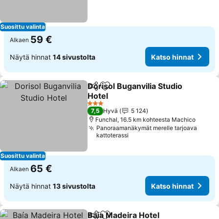
Suosittu valinta
59 €
Alkaen
Näytä hinnat
14 sivustolta
Katso hinnat
Dorisol Buganvilia Studio
Jaa
Lisää suosikkeihin
Hotel
3 Tähtiluokitus
7,5
Hyvä
5 124
Funchal, 16.5 km kohteesta Machico
Panoraamanäkymät merelle tarjoava
kattoterassi
Suosittu valinta
65 €
Alkaen
Näytä hinnat
13 sivustolta
Katso hinnat
Baía Madeira Hotel