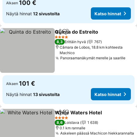
100 €
Alkaen
Näytä hinnat
12 sivustolta
Katso hinnat
Quinta do Estreito
Jaa
Lisää suosikkeihin
4 Tähtiluokitus
8,3
Erittäin hyvä
767
Câmara de Lobos, 18.8 km kohteesta
Machico
Panoraamanäkymät merelle ja saarille
101 €
Alkaen
Näytä hinnat
13 sivustolta
Katso hinnat
White Waters Hotel
Jaa
Lisää suosikkeihin
4 Tähtiluokitus
8,6
Loistava
1 638
0.1 km rannalle
Askeleen päässä Machicon hiekkarannalta