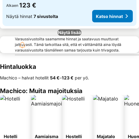
123 €
Alkaen
Näytä hinnat
7 sivustolta
Katso hinnat
Näytä lisää
Varaussivustoilta saamamme hinnat ja saatavuus muuttuvat
jatkuvasti. Tämä tarkoittaa sitä, että et välttämättä aina löydä
varaussivustolta täsmälleen samaa tarjousta kuin trivagosta.
Hintaluokka
Machico – halvat hotellit
‎54 €
–
‎123 €
per yö.
Machico: Muita majoituksia
Hotelli
Aamiaisma
Hostelli
Majatalo
Huon