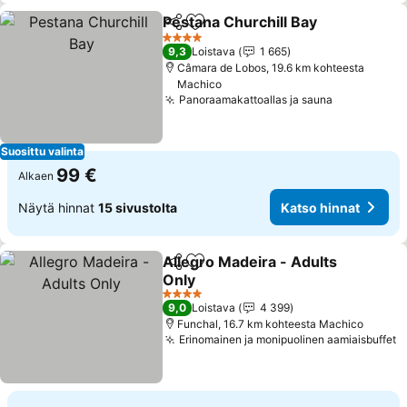
Pestana Churchill Bay
Jaa
Lisää suosikkeihin
4 Tähtiluokitus
9,3
Loistava
1 665
Câmara de Lobos, 19.6 km kohteesta
Machico
Panoraamakattoallas ja sauna
Suosittu valinta
99 €
Alkaen
Näytä hinnat
15 sivustolta
Katso hinnat
Allegro Madeira - Adults
Jaa
Lisää suosikkeihin
Only
4 Tähtiluokitus
9,0
Loistava
4 399
Funchal, 16.7 km kohteesta Machico
Erinomainen ja monipuolinen aamiaisbuffet