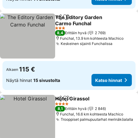
The Editory Garden
Jaa
Lisää suosikkeihin
Carmo Funchal
3 Tähtiluokitus
8,4
Erittäin hyvä
2 769
Funchal, 13.9 km kohteesta Machico
Keskeinen sijainti Funchalissa
115 €
Alkaen
Näytä hinnat
15 sivustolta
Katso hinnat
Hotel Girassol
Jaa
Lisää suosikkeihin
4 Tähtiluokitus
8,1
Erittäin hyvä
2 846
Funchal, 16.6 km kohteesta Machico
Trooppiset palmupuutarhat merinäköalalla