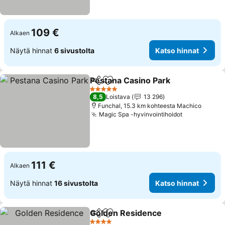
109 €
Alkaen
Näytä hinnat
6 sivustolta
Katso hinnat
Pestana Casino Park
Jaa
Lisää suosikkeihin
5 Tähtiluokitus
8,5
Loistava
13 296
Funchal, 15.3 km kohteesta Machico
Magic Spa -hyvinvointihoidot
111 €
Alkaen
Näytä hinnat
16 sivustolta
Katso hinnat
Golden Residence
Jaa
Lisää suosikkeihin