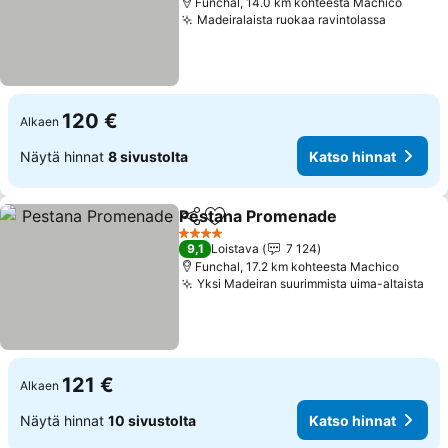
Funchal, 14.0 km kohteesta Machico
Madeiralaista ruokaa ravintolassa
120 €
Alkaen
Näytä hinnat
8 sivustolta
Katso hinnat
Pestana Promenade
Jaa
Lisää suosikkeihin
4 Tähtiluokitus
9,1
Loistava
7 124
Funchal, 17.2 km kohteesta Machico
Yksi Madeiran suurimmista uima-altaista
121 €
Alkaen
Näytä hinnat
10 sivustolta
Katso hinnat