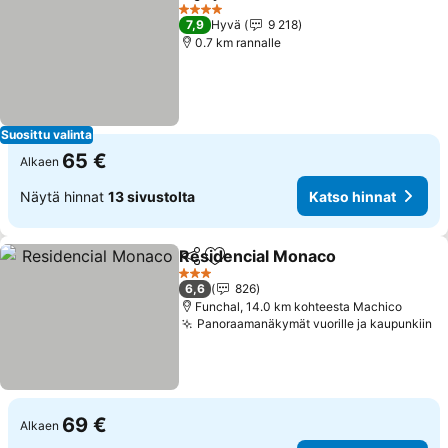
Jaa
Lisää suosikkeihin
4 Tähtiluokitus
7,9
Hyvä
9 218
0.7 km rannalle
Suosittu valinta
65 €
Alkaen
Näytä hinnat
13 sivustolta
Katso hinnat
Residencial Monaco
Jaa
Lisää suosikkeihin
3 Tähtiluokitus
6,6
826
Funchal, 14.0 km kohteesta Machico
Panoraamanäkymät vuorille ja kaupunkiin
69 €
Alkaen