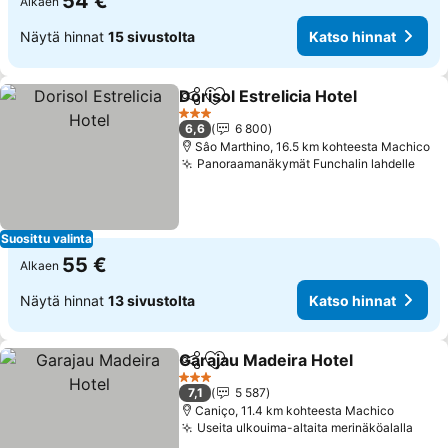
54 €
Alkaen
Näytä hinnat
15 sivustolta
Katso hinnat
Dorisol Estrelicia Hotel
Jaa
Lisää suosikkeihin
3 Tähtiluokitus
6,6
6 800
Sâo Marthino, 16.5 km kohteesta Machico
Panoraamanäkymät Funchalin lahdelle
Suosittu valinta
55 €
Alkaen
Näytä hinnat
13 sivustolta
Katso hinnat
Garajau Madeira Hotel
Jaa
Lisää suosikkeihin
3 Tähtiluokitus
7,1
5 587
Caniço, 11.4 km kohteesta Machico
Useita ulkouima-altaita merinäköalalla