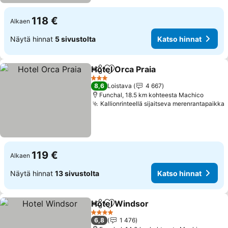
118 €
Alkaen
Näytä hinnat
5 sivustolta
Katso hinnat
Hotel Orca Praia
Jaa
Lisää suosikkeihin
3 Tähtiluokitus
8,6
Loistava
4 667
Funchal, 18.5 km kohteesta Machico
Kallionrinteellä sijaitseva merenrantapaikka
119 €
Alkaen
Näytä hinnat
13 sivustolta
Katso hinnat
Hotel Windsor
Jaa
Lisää suosikkeihin
4 Tähtiluokitus
6,8
1 476