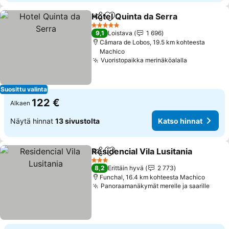
Hotel Quinta da Serra
Jaa
Lisää suosikkeihin
5 Tähtiluokitus
9,1
Loistava
1 696
Câmara de Lobos, 19.5 km kohteesta
Machico
Vuoristopaikka merinäköalalla
Suosittu valinta
122 €
Alkaen
Näytä hinnat
13 sivustolta
Katso hinnat
Residencial Vila Lusitania
Jaa
Lisää suosikkeihin
3 Tähtiluokitus
8,2
Erittäin hyvä
2 773
Funchal, 16.4 km kohteesta Machico
Panoraamanäkymät merelle ja saarille