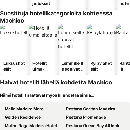
joitukset
hotel
Suosittuja hotellikategorioita kohteessa
Machico
Luksushot
Hotellit
Lemmikeill
Kylpylähot
Rant
ellit
uima-
e sopivat
ellit
lit
altaalla
hotellit
Halvat hotellit lähellä kohdetta Machico
Nämä hotellit saattavat myös kiinnostaa sinua...
Melia Madeira Mare
Pestana Carlton Madeira
Golden Residence
Pestana Promenade
Muthu Raga Madeira Hotel
Pestana Ocean Bay All Inclusive