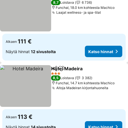
4 Tähtiluokitus
8,7
Loistava
6 736
Funchal, 18.0 km kohteesta Machico
Laajat wellness- ja spa-tilat
111 €
Alkaen
Näytä hinnat
12 sivustolta
Katso hinnat
Hotel Madeira
Jaa
Lisää suosikkeihin
3 Tähtiluokitus
8,5
Loistava
3 382
Funchal, 14.7 km kohteesta Machico
Aitoja Madeiran kirjontahuoneita
113 €
Alkaen
Näytä hinnat
14 sivustolta
Katso hinnat