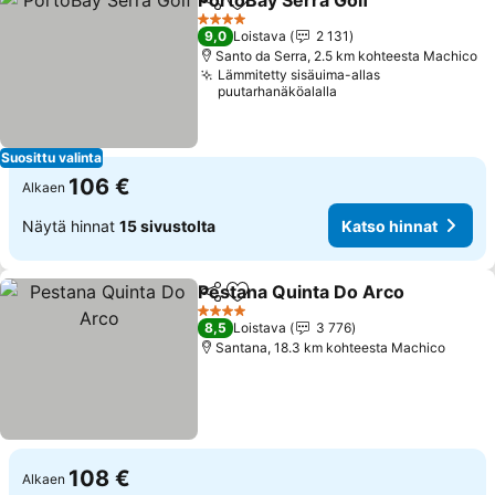
PortoBay Serra Golf
Jaa
Lisää suosikkeihin
4 Tähtiluokitus
9,0
Loistava
2 131
Santo da Serra, 2.5 km kohteesta Machico
Lämmitetty sisäuima-allas
puutarhanäköalalla
Suosittu valinta
106 €
Alkaen
Näytä hinnat
15 sivustolta
Katso hinnat
Pestana Quinta Do Arco
Jaa
Lisää suosikkeihin
4 Tähtiluokitus
8,5
Loistava
3 776
Santana, 18.3 km kohteesta Machico
108 €
Alkaen