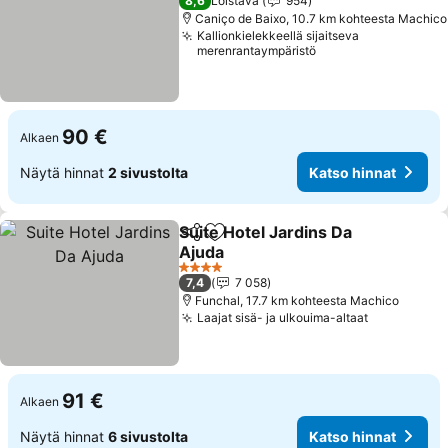
8,6
Loistava
954
Caniço de Baixo, 10.7 km kohteesta Machico
Kallionkielekkeellä sijaitseva
merenrantaympäristö
90 €
Alkaen
Näytä hinnat
2 sivustolta
Katso hinnat
Suite Hotel Jardins Da
Jaa
Lisää suosikkeihin
Ajuda
4 Tähtiluokitus
7,4
7 058
Funchal, 17.7 km kohteesta Machico
Laajat sisä- ja ulkouima-altaat
91 €
Alkaen
Näytä hinnat
6 sivustolta
Katso hinnat