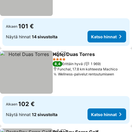
101 €
Alkaen
Näytä hinnat
14 sivustolta
Katso hinnat
Hotel Duas Torres
Jaa
Lisää suosikkeihin
4 Tähtiluokitus
8,4
Erittäin hyvä
1 969
Funchal, 17.8 km kohteesta Machico
Wellness-palvelut rentoutumiseen
102 €
Alkaen
Näytä hinnat
12 sivustolta
Katso hinnat