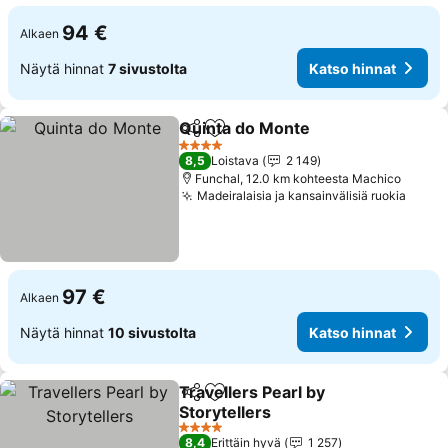
94 €
Alkaen
Näytä hinnat
7 sivustolta
Katso hinnat
Quinta do Monte
Jaa
Lisää suosikkeihin
4 Tähtiluokitus
8,5
Loistava
2 149
Funchal, 12.0 km kohteesta Machico
Madeiralaisia ja kansainvälisiä ruokia
97 €
Alkaen
Näytä hinnat
10 sivustolta
Katso hinnat
Travellers Pearl by
Jaa
Lisää suosikkeihin
Storytellers
4 Tähtiluokitus
8,4
Erittäin hyvä
1 257