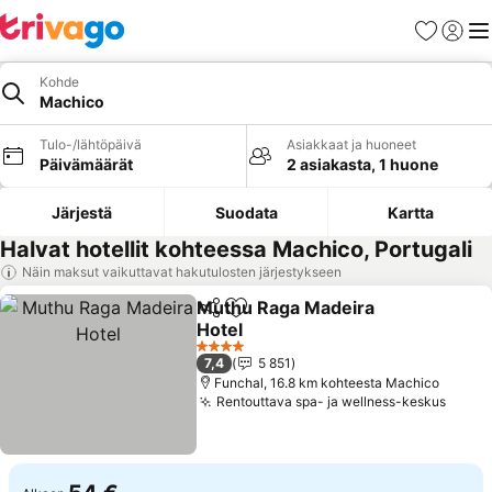
Suosikit
Kirjaud
Val
Kohde
Machico
Tulo-/lähtöpäivä
Asiakkaat ja huoneet
Päivämäärät
2 asiakasta, 1 huone
Järjestä
Suodata
Kartta
Halvat hotellit kohteessa Machico, Portugali
Näin maksut vaikuttavat hakutulosten järjestykseen
Muthu Raga Madeira
Jaa
Lisää suosikkeihin
Hotel
4 Tähtiluokitus
7,4
5 851
Funchal, 16.8 km kohteesta Machico
Rentouttava spa- ja wellness-keskus