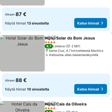
87 €
Alkaen
Näytä hinnat
13 sivustolta
Katso hinnat
Hotel Solar do Bom Jesus
Jaa
Lisää suosikkeihin
4 Tähtiluokitus
8,7
Loistava
2 587
Santa Cruz, 4.7 km kohteesta Machico
Kattouima-allas maisemanäkymillä
88 €
Alkaen
Näytä hinnat
10 sivustolta
Katso hinnat
Hotel Cais da Oliveira
Jaa
Lisää suosikkeihin
4 Tähtiluokitus