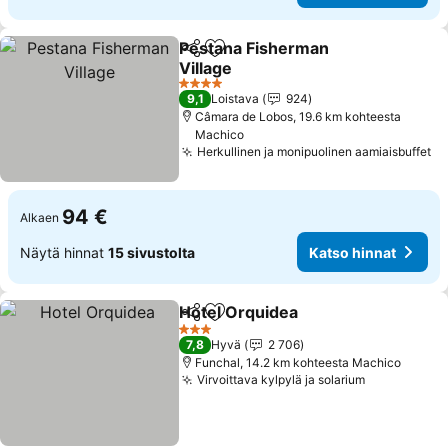
Pestana Fisherman
Jaa
Lisää suosikkeihin
Village
4 Tähtiluokitus
9,1
Loistava
924
Câmara de Lobos, 19.6 km kohteesta
Machico
Herkullinen ja monipuolinen aamiaisbuffet
94 €
Alkaen
Näytä hinnat
15 sivustolta
Katso hinnat
Hotel Orquidea
Jaa
Lisää suosikkeihin
3 Tähtiluokitus
7,8
Hyvä
2 706
Funchal, 14.2 km kohteesta Machico
Virvoittava kylpylä ja solarium