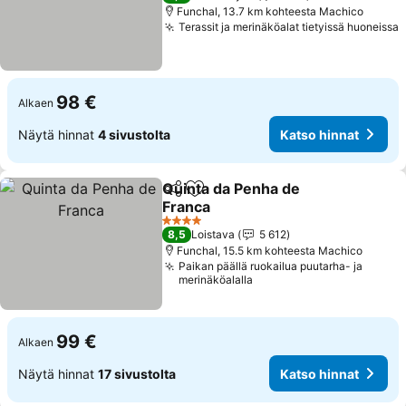
Funchal, 13.7 km kohteesta Machico
Terassit ja merinäköalat tietyissä huoneissa
98 €
Alkaen
Näytä hinnat
4 sivustolta
Katso hinnat
Quinta da Penha de
Jaa
Lisää suosikkeihin
Franca
4 Tähtiluokitus
8,5
Loistava
5 612
Funchal, 15.5 km kohteesta Machico
Paikan päällä ruokailua puutarha- ja
merinäköalalla
99 €
Alkaen
Näytä hinnat
17 sivustolta
Katso hinnat