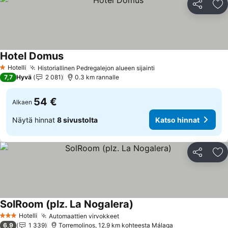
Jaa
Li
Hotel Domus
Katso hinnat
Hotelli
Historiallinen Pedregalejon alueen sijainti
Katso hinnat
1 Tähtiluokitus
7,7
Hyvä
2 081
0.3 km rannalle
54 €
Alkaen
Näytä hinnat
8 sivustolta
Katso hinnat
Jaa
Li
SolRoom (plz. La Nogalera)
Katso hinnat
Hotelli
Automaattien virvokkeet
Katso hinnat
3 Tähtiluokitus
6,9
1 339
Torremolinos, 12.9 km kohteesta Málaga