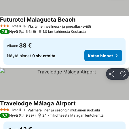
Futurotel Malagueta Beach
Katso hinnat
Hotelli
Yksityinen wellness- ja poreallas-sviitti
Katso hinnat
3 Tähtiluokitus
7,5
Hyvä
6 646
1.0 km kohteesta Keskusta
38 €
Alkaen
Näytä hinnat
9 sivustolta
Katso hinnat
Jaa
Li
Travelodge Málaga Airport
Katso hinnat
Hotelli
Välimerellinen ja sesongin mukainen ruokailu
Katso hinnat
3 Tähtiluokitus
7,7
Hyvä
9 897
2.1 km kohteesta Malagan lentokenttä