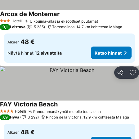
Arcos de Montemar
Katso hinnat
Hotelli
Ulkouima-allas ja eksoottiset puutarhat
Katso hinnat
3 Tähtiluokitus
9,1
Loistava
5 235
Torremolinos, 14.7 km kohteesta Málaga
48 €
Alkaen
Näytä hinnat
12 sivustolta
Katso hinnat
Jaa
Li
FAY Victoria Beach
Katso hinnat
Hotelli
Panoraamanäkymät merelle terasseilta
Katso hinnat
4 Tähtiluokitus
7,9
Hyvä
3 292
Rincón de la Victoria, 12.9 km kohteesta Málaga
48 €
Alkaen