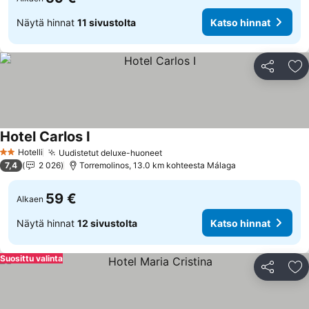
Näytä hinnat
11 sivustolta
Katso hinnat
Jaa
Li
Hotel Carlos I
Katso hinnat
Hotelli
Uudistetut deluxe-huoneet
Katso hinnat
2 Tähtiluokitus
7,4
2 026
Torremolinos, 13.0 km kohteesta Málaga
59 €
Alkaen
Näytä hinnat
12 sivustolta
Katso hinnat
Suosittu valinta
Jaa
Li