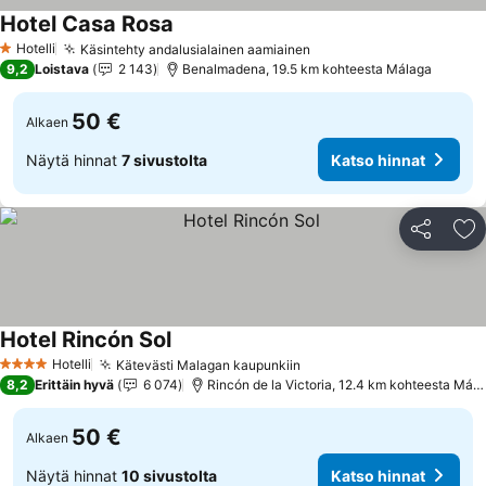
Hotel Casa Rosa
Katso hinnat
Hotelli
Käsintehty andalusialainen aamiainen
Katso hinnat
1 Tähtiluokitus
9,2
Loistava
2 143
Benalmadena, 19.5 km kohteesta Málaga
50 €
Alkaen
Näytä hinnat
7 sivustolta
Katso hinnat
Jaa
Li
Hotel Rincón Sol
Katso hinnat
Hotelli
Kätevästi Malagan kaupunkiin
Katso hinnat
4 Tähtiluokitus
8,2
Erittäin hyvä
6 074
Rincón de la Victoria, 12.4 km kohteesta Mál
50 €
Alkaen
Näytä hinnat
10 sivustolta
Katso hinnat