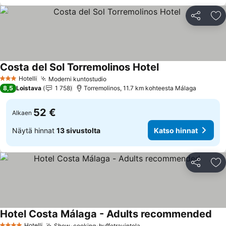
Jaa
Li
Costa del Sol Torremolinos Hotel
Katso hinnat
Hotelli
Moderni kuntostudio
Katso hinnat
3 Tähtiluokitus
8,5
Loistava
1 758
Torremolinos, 11.7 km kohteesta Málaga
52 €
Alkaen
Näytä hinnat
13 sivustolta
Katso hinnat
Jaa
Li
Hotel Costa Málaga - Adults recommended
Kat
Hotelli
Show-cooking-buffetravintola