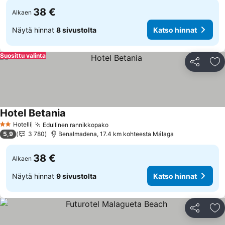
38 €
Alkaen
Näytä hinnat
8 sivustolta
Katso hinnat
Suosittu valinta
Jaa
Li
Hotel Betania
Katso hinnat
Hotelli
Edullinen rannikkopako
Katso hinnat
2 Tähtiluokitus
5,9
3 780
Benalmadena, 17.4 km kohteesta Málaga
38 €
Alkaen
Näytä hinnat
9 sivustolta
Katso hinnat
Jaa
Li