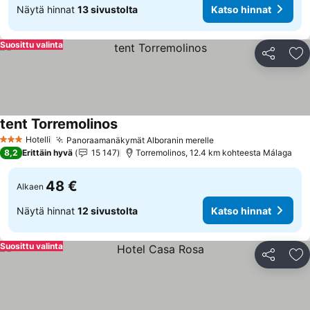
Näytä hinnat
13 sivustolta
Katso hinnat
Suosittu valinta
Jaa
Li
tent Torremolinos
Katso hinnat
Hotelli
Panoraamanäkymät Alboranin merelle
Katso hinnat
3 Tähtiluokitus
8,2
Erittäin hyvä
15 147
Torremolinos, 12.4 km kohteesta Málaga
48 €
Alkaen
Näytä hinnat
12 sivustolta
Katso hinnat
Suosittu valinta
Jaa
Li