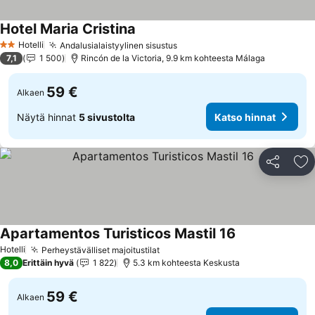
Hotel Maria Cristina
Katso hinnat
Hotelli
Andalusialaistyylinen sisustus
Katso hinnat
2 Tähtiluokitus
7,1
1 500
Rincón de la Victoria, 9.9 km kohteesta Málaga
59 €
Alkaen
Näytä hinnat
5 sivustolta
Katso hinnat
Jaa
Li
Apartamentos Turisticos Mastil 16
Katso hinnat
Hotelli
Perheystävälliset majoitustilat
Katso hinnat
8,0
Erittäin hyvä
1 822
5.3 km kohteesta Keskusta
59 €
Alkaen