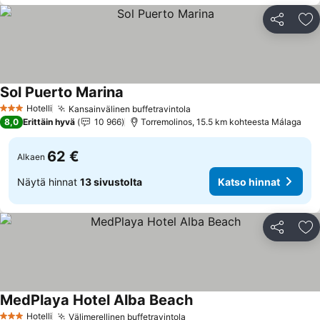
Jaa
Li
Sol Puerto Marina
Katso hinnat
Hotelli
Kansainvälinen buffetravintola
Katso hinnat
3 Tähtiluokitus
8,0
Erittäin hyvä
10 966
Torremolinos, 15.5 km kohteesta Málaga
62 €
Alkaen
Näytä hinnat
13 sivustolta
Katso hinnat
Jaa
Li
MedPlaya Hotel Alba Beach
Katso hinnat
Hotelli
Välimerellinen buffetravintola
Katso hinnat