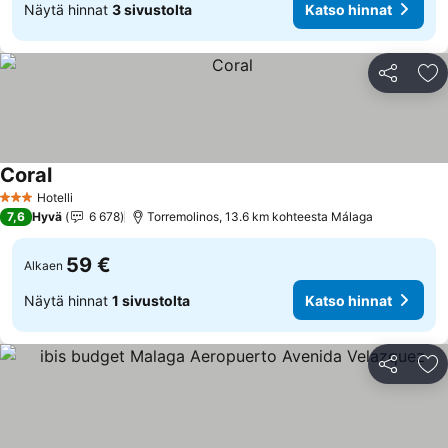
Näytä hinnat
3 sivustolta
Katso hinnat
Jaa
Li
Coral
Katso hinnat
Hotelli
3 Tähtiluokitus
7,6
Hyvä
6 678
Torremolinos, 13.6 km kohteesta Málaga
59 €
Alkaen
Näytä hinnat
1 sivustolta
Katso hinnat
Jaa
Li