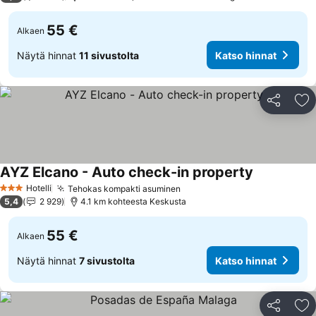
55 €
Alkaen
Näytä hinnat
11 sivustolta
Katso hinnat
Jaa
Li
AYZ Elcano - Auto check-in property
Katso hinna
Hotelli
Tehokas kompakti asuminen
Katso hinnat
3 Tähtiluokitus
5,4
2 929
4.1 km kohteesta Keskusta
55 €
Alkaen
Näytä hinnat
7 sivustolta
Katso hinnat
Jaa
Li