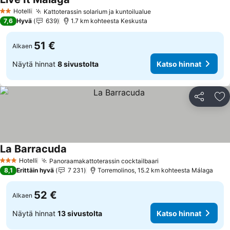
Katso hinnat
Hotelli
Kattoterassin solarium ja kuntoilualue
Katso hinnat
2 Tähtiluokitus
7,6
Hyvä
639
1.7 km kohteesta Keskusta
51 €
Alkaen
Näytä hinnat
8 sivustolta
Katso hinnat
Jaa
Li
La Barracuda
Katso hinnat
Hotelli
Panoraamakattoterassin cocktailbaari
Katso hinnat
3 Tähtiluokitus
8,1
Erittäin hyvä
7 231
Torremolinos, 15.2 km kohteesta Málaga
52 €
Alkaen
Näytä hinnat
13 sivustolta
Katso hinnat