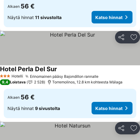
56 €
Alkaen
Näytä hinnat
11 sivustolta
Katso hinnat
Jaa
Li
Hotel Perla Del Sur
Katso hinnat
Hotelli
Erinomainen pääsy Bajondillon rannalle
Katso hinnat
3 Tähtiluokitus
9,4
Loistava
2 528
Torremolinos, 12.8 km kohteesta Málaga
56 €
Alkaen
Näytä hinnat
9 sivustolta
Katso hinnat
Jaa
Li