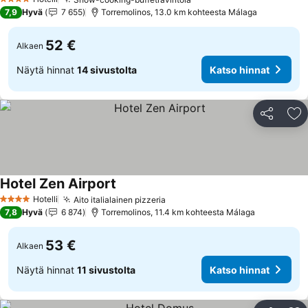
Katso hinnat
4 Tähtiluokitus
7,9
Hyvä
7 655
Torremolinos, 13.0 km kohteesta Málaga
52 €
Alkaen
Näytä hinnat
14 sivustolta
Katso hinnat
Jaa
Li
Hotel Zen Airport
Katso hinnat
Hotelli
Aito italialainen pizzeria
Katso hinnat
4 Tähtiluokitus
7,8
Hyvä
6 874
Torremolinos, 11.4 km kohteesta Málaga
53 €
Alkaen
Näytä hinnat
11 sivustolta
Katso hinnat