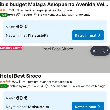
ibis budget Malaga Aeropuerto Avenida Velazquez
Katso hinnat
Hotelli
Alueellinen espanjalainen iltaruokailu
Katso hinnat
2 Tähtiluokitus
7,8
Hyvä
12 015
3.2 km kohteesta Malagan lentokenttä
60 €
Alkaen
Näytä hinnat
11 sivustolta
Katso hinnat
Suosittu valinta
Jaa
Li
Hotel Best Siroco
Katso hinnat
Hotelli
Premium-huoneet merinäköalalla
Katso hinnat
4 Tähtiluokitus
8,2
Erittäin hyvä
14 705
Benalmadena, 16.4 km kohteesta Málaga
60 €
Alkaen
Näytä hinnat
13 sivustolta
Katso hinnat