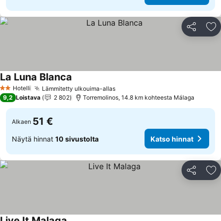
Jaa
Li
La Luna Blanca
Katso hinnat
Hotelli
Lämmitetty ulkouima-allas
Katso hinnat
2 Tähtiluokitus
9,2
Loistava
2 802
Torremolinos, 14.8 km kohteesta Málaga
51 €
Alkaen
Näytä hinnat
10 sivustolta
Katso hinnat
Jaa
Li
Live It Malaga