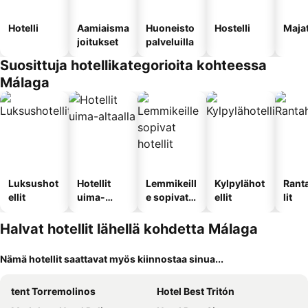
Hotelli
Aamiaisma
Huoneisto
Hostelli
Maja
joitukset
palveluilla
Suosittuja hotellikategorioita kohteessa
Málaga
Luksushot
Hotellit
Lemmikeill
Kylpylähot
Rant
ellit
uima-
e sopivat
ellit
lit
altaalla
hotellit
Halvat hotellit lähellä kohdetta Málaga
Nämä hotellit saattavat myös kiinnostaa sinua...
tent Torremolinos
Hotel Best Tritón