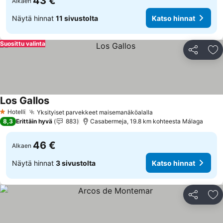
43 €
Alkaen
Näytä hinnat
11 sivustolta
Katso hinnat
Suosittu valinta
Jaa
Li
Los Gallos
Katso hinnat
Hotelli
Yksityiset parvekkeet maisemanäköalalla
Katso hinnat
1 Tähtiluokitus
8,3
Erittäin hyvä
883
Casabermeja, 19.8 km kohteesta Málaga
46 €
Alkaen
Näytä hinnat
3 sivustolta
Katso hinnat
Jaa
Li