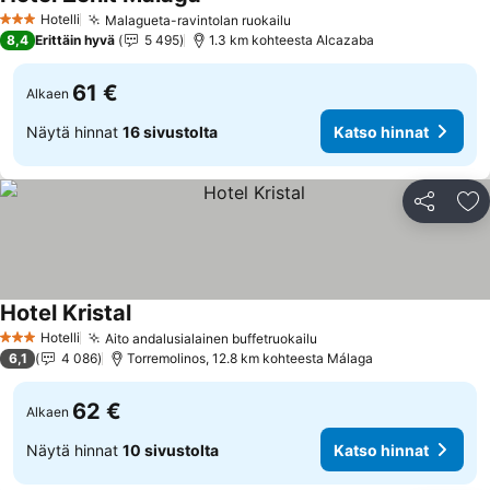
Katso hinnat
Hotelli
Malagueta-ravintolan ruokailu
Katso hinnat
3 Tähtiluokitus
8,4
Erittäin hyvä
5 495
1.3 km kohteesta Alcazaba
61 €
Alkaen
Näytä hinnat
16 sivustolta
Katso hinnat
Jaa
Li
Hotel Kristal
Katso hinnat
Hotelli
Aito andalusialainen buffetruokailu
Katso hinnat
3 Tähtiluokitus
6,1
4 086
Torremolinos, 12.8 km kohteesta Málaga
62 €
Alkaen
Näytä hinnat
10 sivustolta
Katso hinnat