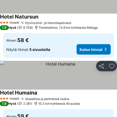
Hotel Natursun
Katso hinnat
Hotelli
Hyvinvointi- ja hierontapalvelut
Katso hinnat
3 Tähtiluokitus
7,6
Hyvä
6 706
Torremolinos, 13.6 km kohteesta Málaga
58 €
Alkaen
Näytä hinnat
5 sivustolta
Katso hinnat
Jaa
Li
Hotel Humaina
Katso hinnat
Hotelli
Alueellisia ja perinteisiä ruokia
Katso hinnat
3 Tähtiluokitus
7,8
Hyvä
2 281
10.3 km kohteesta Alcazaba
59 €
Alkaen