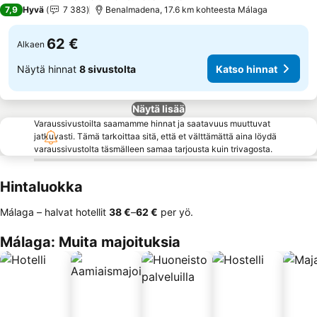
3 Tähtiluokitus
7,9
Hyvä
7 383
Benalmadena, 17.6 km kohteesta Málaga
62 €
Alkaen
Näytä hinnat
8 sivustolta
Katso hinnat
Näytä lisää
Varaussivustoilta saamamme hinnat ja saatavuus muuttuvat
jatkuvasti. Tämä tarkoittaa sitä, että et välttämättä aina löydä
varaussivustolta täsmälleen samaa tarjousta kuin trivagosta.
Hintaluokka
Málaga – halvat hotellit
‎38 €
–
‎62 €
per yö.
Málaga: Muita majoituksia