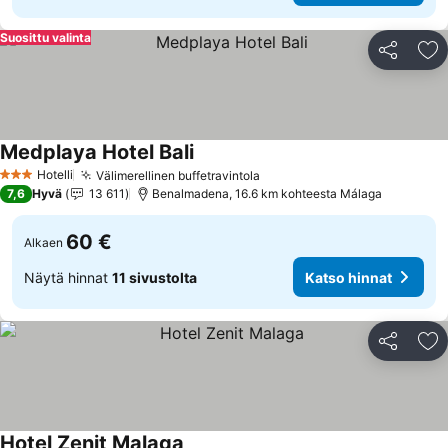
Suosittu valinta
Jaa
Li
Medplaya Hotel Bali
Katso hinnat
Hotelli
Välimerellinen buffetravintola
Katso hinnat
3 Tähtiluokitus
7,6
Hyvä
13 611
Benalmadena, 16.6 km kohteesta Málaga
60 €
Alkaen
Näytä hinnat
11 sivustolta
Katso hinnat
Jaa
Li
Hotel Zenit Malaga