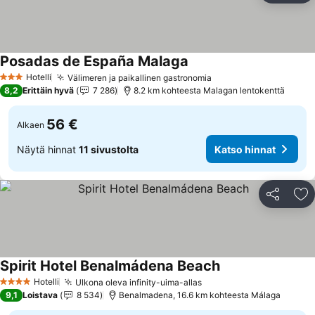
Posadas de España Malaga
Katso hinnat
Hotelli
Välimeren ja paikallinen gastronomia
Katso hinnat
3 Tähtiluokitus
8,2
Erittäin hyvä
7 286
8.2 km kohteesta Malagan lentokenttä
56 €
Alkaen
Näytä hinnat
11 sivustolta
Katso hinnat
Jaa
Li
Spirit Hotel Benalmádena Beach
Katso hinnat
Hotelli
Ulkona oleva infinity-uima-allas
Katso hinnat
4 Tähtiluokitus
9,1
Loistava
8 534
Benalmadena, 16.6 km kohteesta Málaga