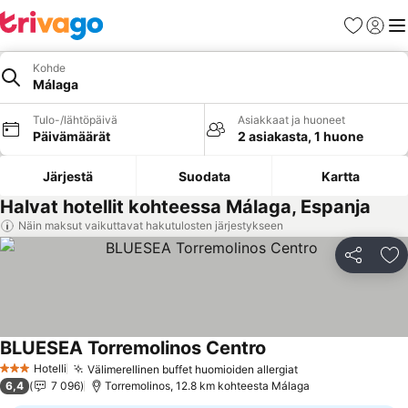
Suosikit
Kirjaud
Val
Kohde
Málaga
Tulo-/lähtöpäivä
Asiakkaat ja huoneet
Päivämäärät
2 asiakasta, 1 huone
Järjestä
Suodata
Kartta
Halvat hotellit kohteessa Málaga, Espanja
Näin maksut vaikuttavat hakutulosten järjestykseen
Jaa
Li
BLUESEA Torremolinos Centro
Katso hinnat
Hotelli
Välimerellinen buffet huomioiden allergiat
Katso hinnat
3 Tähtiluokitus
6,4
7 096
Torremolinos, 12.8 km kohteesta Málaga