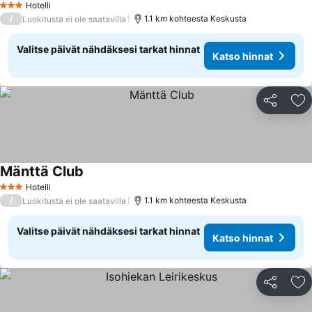
Hotelli
3 Tähtiluokitus
/
1.1 km kohteesta Keskusta
Luokitusta ei ole saatavilla
Valitse päivät nähdäksesi tarkat hinnat
Katso hinnat
Jaa
Li
Mänttä Club
Hotelli
3 Tähtiluokitus
/
1.1 km kohteesta Keskusta
Luokitusta ei ole saatavilla
Valitse päivät nähdäksesi tarkat hinnat
Katso hinnat
Jaa
Li