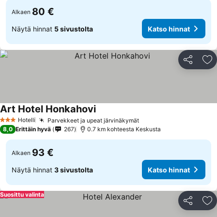
80 €
Alkaen
Näytä hinnat
5 sivustolta
Katso hinnat
Jaa
Li
Art Hotel Honkahovi
Hotelli
Parvekkeet ja upeat järvinäkymät
3 Tähtiluokitus
8,0
Erittäin hyvä
267
0.7 km kohteesta Keskusta
93 €
Alkaen
Näytä hinnat
3 sivustolta
Katso hinnat
Suosittu valinta
Jaa
Li