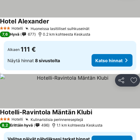
Hotel Alexander
Hotelli
Huoneissa lasitiiliset suihkuseinät
3 Tähtiluokitus
7,6
Hyvä
677
0.2 km kohteesta Keskusta
111 €
Alkaen
Näytä hinnat
8 sivustolta
Katso hinnat
Jaa
Li
Hotelli-Ravintola Mäntän Klubi
Hotelli
Kulinaristisia perinnereseptejä
3 Tähtiluokitus
8,2
Erittäin hyvä
496
1.1 km kohteesta Keskusta
Valitse päivät nähdäksesi tarkat hinnat