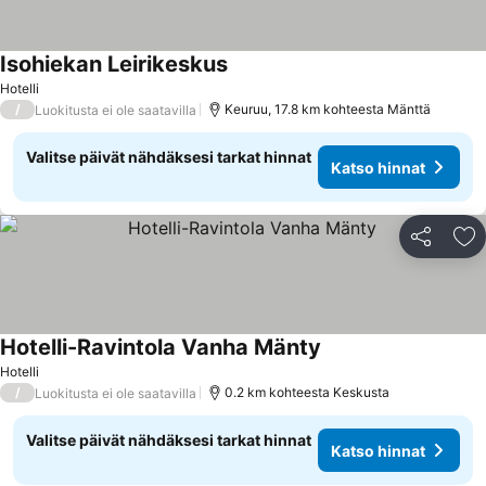
Isohiekan Leirikeskus
Hotelli
/
Keuruu, 17.8 km kohteesta Mänttä
Luokitusta ei ole saatavilla
Valitse päivät nähdäksesi tarkat hinnat
Katso hinnat
Jaa
Li
Hotelli-Ravintola Vanha Mänty
Hotelli
/
0.2 km kohteesta Keskusta
Luokitusta ei ole saatavilla
Valitse päivät nähdäksesi tarkat hinnat
Katso hinnat