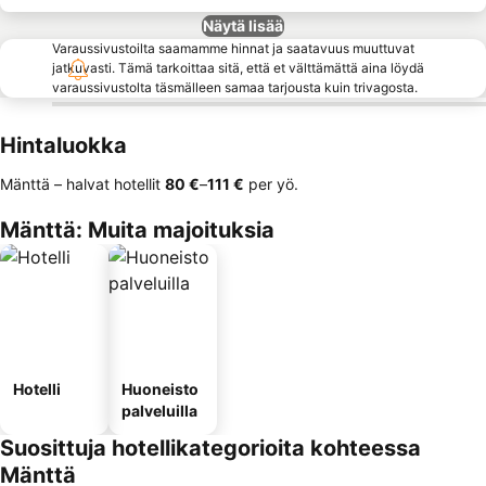
Näytä lisää
Varaussivustoilta saamamme hinnat ja saatavuus muuttuvat
jatkuvasti. Tämä tarkoittaa sitä, että et välttämättä aina löydä
varaussivustolta täsmälleen samaa tarjousta kuin trivagosta.
Hintaluokka
Mänttä – halvat hotellit
‎80 €
–
‎111 €
per yö.
Mänttä: Muita majoituksia
Hotelli
Huoneisto
palveluilla
Suosittuja hotellikategorioita kohteessa
Mänttä