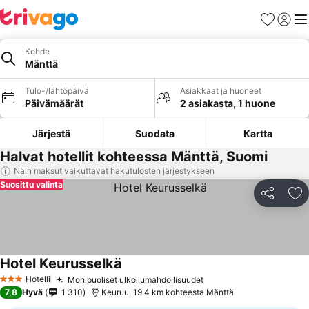
Suosikit
Kirjaud
Val
Kohde
Mänttä
Tulo-/lähtöpäivä
Asiakkaat ja huoneet
Päivämäärät
2 asiakasta, 1 huone
Järjestä
Suodata
Kartta
Halvat hotellit kohteessa Mänttä, Suomi
Näin maksut vaikuttavat hakutulosten järjestykseen
Suosittu valinta
Jaa
Li
Hotel Keurusselkä
Hotelli
Monipuoliset ulkoilumahdollisuudet
3 Tähtiluokitus
7,8
Hyvä
1 310
Keuruu, 19.4 km kohteesta Mänttä