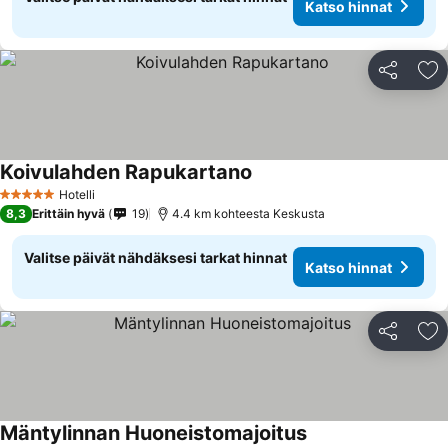
Katso hinnat
Jaa
Li
Koivulahden Rapukartano
Hotelli
5 Tähtiluokitus
8,3
Erittäin hyvä
19
4.4 km kohteesta Keskusta
Valitse päivät nähdäksesi tarkat hinnat
Katso hinnat
Jaa
Li
Mäntylinnan Huoneistomajoitus