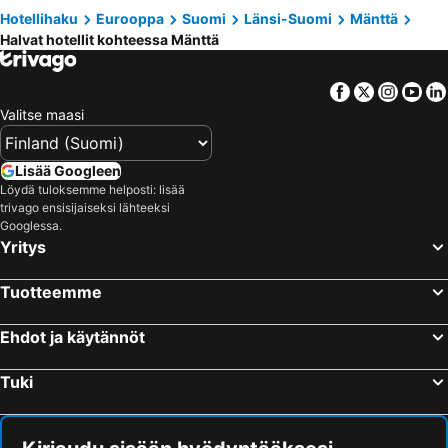
Hotellihaku
Eurooppa
Suomi
Länsi-Suomi
Mänttä
Halvat hotellit kohteessa Mänttä
Facebook
Twitter
Insta
Yo
Valitse maasi
Lisää Googleen
Löydä tuloksemme helposti: lisää
trivago ensisijaiseksi lähteeksi
Googlessa.
Yritys
Tuotteemme
Ehdot ja käytännöt
Tuki