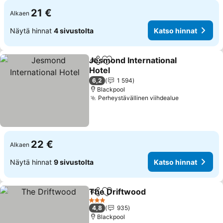
21 €
Alkaen
Näytä hinnat
4 sivustolta
Katso hinnat
Jesmond International
Jaa
Lisää suosikkeihin
Hotel
Katso hinnat
6,2
1 594
Blackpool
Perheystävällinen viihdealue
Katso hinna
22 €
Alkaen
Näytä hinnat
9 sivustolta
Katso hinnat
The Driftwood
Jaa
Lisää suosikkeihin
Katso hinna
3 Tähtiluokitus
4,8
935
Blackpool