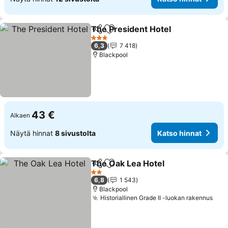
The President Hotel
Jaa
Lisää suosikkeihin
Katso 
3 Tähtiluokitus
6,3
7 418
Blackpool
43 €
Alkaen
Näytä hinnat
8 sivustolta
Katso hinnat
The Oak Lea Hotel
Jaa
Lisää suosikkeihin
Katso h
2 Tähtiluokitus
6,8
1 543
Blackpool
Historiallinen Grade II -luokan rakennus
Kat