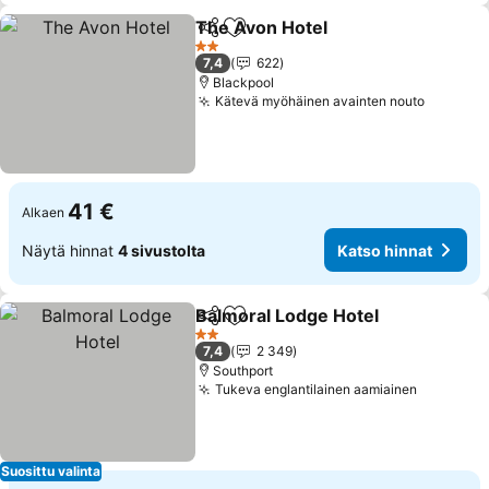
The Avon Hotel
Jaa
Lisää suosikkeihin
Katso hinn
2 Tähtiluokitus
7,4
622
Blackpool
Kätevä myöhäinen avainten nouto
Katso h
41 €
Alkaen
Näytä hinnat
4 sivustolta
Katso hinnat
Balmoral Lodge Hotel
Jaa
Lisää suosikkeihin
Kats
2 Tähtiluokitus
7,4
2 349
Southport
Tukeva englantilainen aamiainen
Katso hi
Suosittu valinta