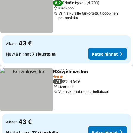
3 Tähtiluokitus
8,2
Erittäin hyvä
709
Blackpool
Vain aikuisille tarkoitettu trooppinen
pakopaikka
43 €
Alkaen
Näytä hinnat
7 sivustolta
Katso hinnat
Brownlows Inn
Jaa
Lisää suosikkeihin
Katso hinna
3 Tähtiluokitus
7,1
4 949
Liverpool
Vilkas karaoke- ja urheilubaari
Katso hinn
43 €
Alkaen
Näytä hinnat
12 sivustolta
Katso hinnat