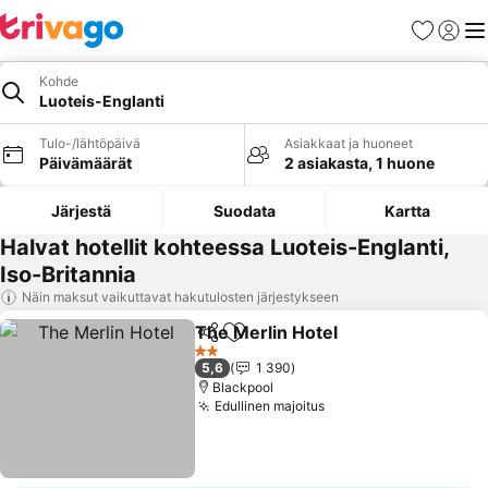
Suosikit
Kirjaud
Val
Kohde
Luoteis-Englanti
Tulo-/lähtöpäivä
Asiakkaat ja huoneet
Päivämäärät
2 asiakasta, 1 huone
Järjestä
Suodata
Kartta
Halvat hotellit kohteessa Luoteis-Englanti,
Iso-Britannia
Näin maksut vaikuttavat hakutulosten järjestykseen
The Merlin Hotel
Jaa
Lisää suosikkeihin
Katso hin
2 Tähtiluokitus
5,6
1 390
Blackpool
Edullinen majoitus
Katso hinnat