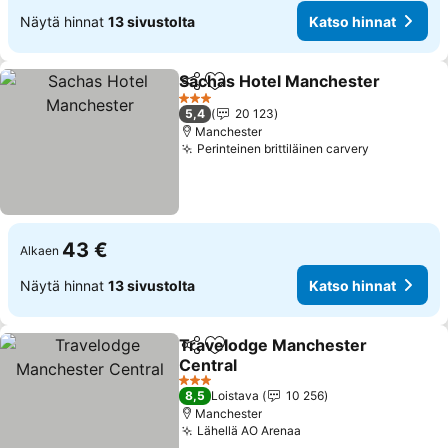
Näytä hinnat
13 sivustolta
Katso hinnat
Sachas Hotel Manchester
Jaa
Lisää suosikkeihin
3 Tähtiluokitus
5,4
20 123
Manchester
Perinteinen brittiläinen carvery
Katso hinn
43 €
Alkaen
Näytä hinnat
13 sivustolta
Katso hinnat
Travelodge Manchester
Jaa
Lisää suosikkeihin
Central
Katso hinnat
3 Tähtiluokitus
8,5
Loistava
10 256
Manchester
Lähellä AO Arenaa
Katso hinnat