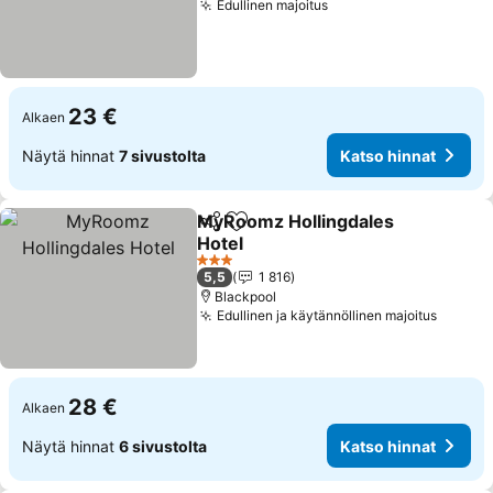
Edullinen majoitus
Katso hinnat
23 €
Alkaen
Näytä hinnat
7 sivustolta
Katso hinnat
MyRoomz Hollingdales
Jaa
Lisää suosikkeihin
Hotel
Katso hinnat
3 Tähtiluokitus
5,5
1 816
Blackpool
Edullinen ja käytännöllinen majoitus
Katso 
28 €
Alkaen
Näytä hinnat
6 sivustolta
Katso hinnat