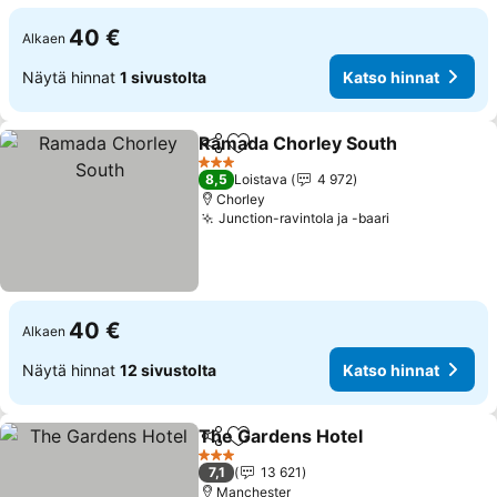
40 €
Alkaen
Näytä hinnat
1 sivustolta
Katso hinnat
Ramada Chorley South
Jaa
Lisää suosikkeihin
Kat
3 Tähtiluokitus
8,5
Loistava
4 972
Chorley
Junction-ravintola ja -baari
Katso hinnat
40 €
Alkaen
Näytä hinnat
12 sivustolta
Katso hinnat
The Gardens Hotel
Jaa
Lisää suosikkeihin
Katso h
3 Tähtiluokitus
7,1
13 621
Manchester