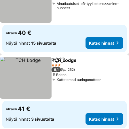
Ainutlaatuiset loft-tyyliset mezzanine-
huoneet
40 €
Alkaen
Näytä hinnat
15 sivustolta
Katso hinnat
TCH Lodge
Jaa
Lisää suosikkeihin
Katso hinnat
3 Tähtiluokitus
6,1
252
Bolton
Kattoterassi auringonottoon
Katso hinnat
41 €
Alkaen
Näytä hinnat
3 sivustolta
Katso hinnat