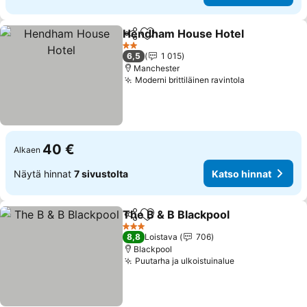
Hendham House Hotel
Jaa
Lisää suosikkeihin
Kat
2 Tähtiluokitus
6,5
1 015
Manchester
Moderni brittiläinen ravintola
Katso hinna
40 €
Alkaen
Näytä hinnat
7 sivustolta
Katso hinnat
The B & B Blackpool
Jaa
Lisää suosikkeihin
Katso 
3 Tähtiluokitus
8,8
Loistava
706
Blackpool
Puutarha ja ulkoistuinalue
Katso hinnat