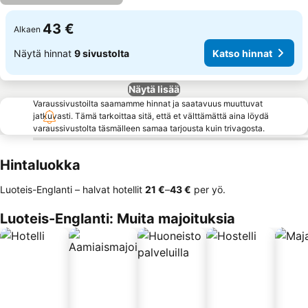
43 €
Alkaen
Näytä hinnat
9 sivustolta
Katso hinnat
Näytä lisää
Varaussivustoilta saamamme hinnat ja saatavuus muuttuvat
jatkuvasti. Tämä tarkoittaa sitä, että et välttämättä aina löydä
varaussivustolta täsmälleen samaa tarjousta kuin trivagosta.
Hintaluokka
Luoteis-Englanti – halvat hotellit
‎21 €
–
‎43 €
per yö.
Luoteis-Englanti: Muita majoituksia