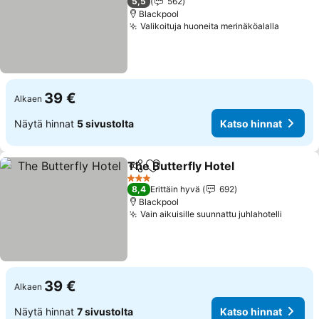
5,5
562
Blackpool
Valikoituja huoneita merinäköalalla
Katso h
39 €
Alkaen
Näytä hinnat
5 sivustolta
Katso hinnat
The Butterfly Hotel
Jaa
Lisää suosikkeihin
Katso h
3 Tähtiluokitus
8,4
Erittäin hyvä
692
Blackpool
Vain aikuisille suunnattu juhlahotelli
Katso 
39 €
Alkaen
Näytä hinnat
7 sivustolta
Katso hinnat