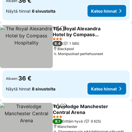
36 €
Alkaen
Näytä hinnat
6 sivustolta
Katso hinnat
The Royal Alexandra
Jaa
Lisää suosikkeihin
Hotel by Compass
Hospitality
Katso hinnat
3 Tähtiluokitus
6,4
1 585
Blackpool
Monipuoliset perhehuoneet
Katso hinnat
36 €
Alkaen
Näytä hinnat
8 sivustolta
Katso hinnat
Travelodge Manchester
Jaa
Lisää suosikkeihin
Central Arena
Katso hinnat
3 Tähtiluokitus
8,1
Erittäin hyvä
9 625
Manchester
Strangewaysin arkkitehtoniset näkymät