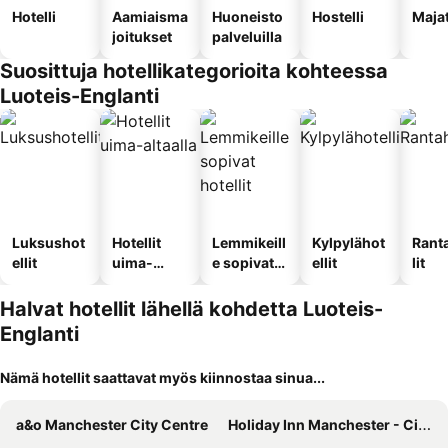
Hotelli
Aamiaisma
Huoneisto
Hostelli
Maja
joitukset
palveluilla
Suosittuja hotellikategorioita kohteessa
Luoteis-Englanti
Luksushot
Hotellit
Lemmikeill
Kylpylähot
Rant
ellit
uima-
e sopivat
ellit
lit
altaalla
hotellit
Halvat hotellit lähellä kohdetta Luoteis-
Englanti
Nämä hotellit saattavat myös kiinnostaa sinua...
a&o Manchester City Centre
Holiday Inn Manchester - City Centre By Ihg