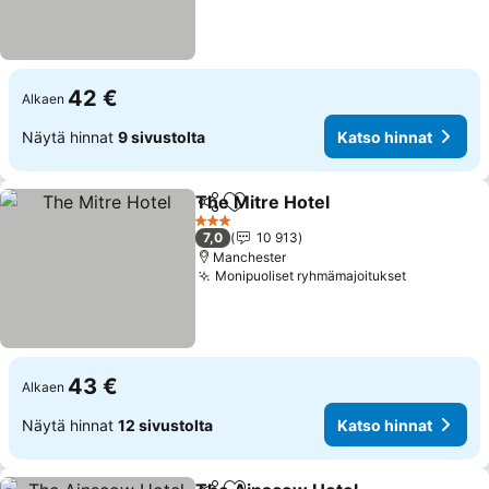
42 €
Alkaen
Näytä hinnat
9 sivustolta
Katso hinnat
The Mitre Hotel
Jaa
Lisää suosikkeihin
Katso hinn
3 Tähtiluokitus
7,0
10 913
Manchester
Monipuoliset ryhmämajoitukset
Katso hin
43 €
Alkaen
Näytä hinnat
12 sivustolta
Katso hinnat