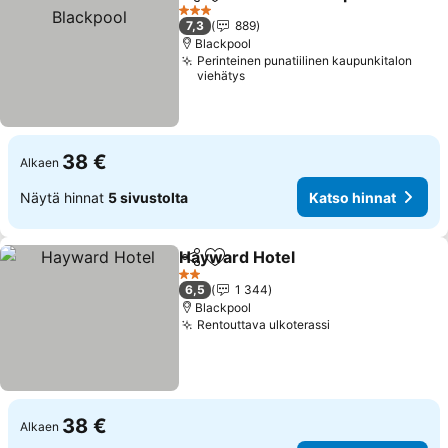
Jaa
Lisää suosikkeihin
3 Tähtiluokitus
7,3
889
Blackpool
Perinteinen punatiilinen kaupunkitalon
viehätys
38 €
Alkaen
Näytä hinnat
5 sivustolta
Katso hinnat
Hayward Hotel
Jaa
Lisää suosikkeihin
Katso hinna
2 Tähtiluokitus
6,5
1 344
Blackpool
Rentouttava ulkoterassi
Katso hinnat
38 €
Alkaen