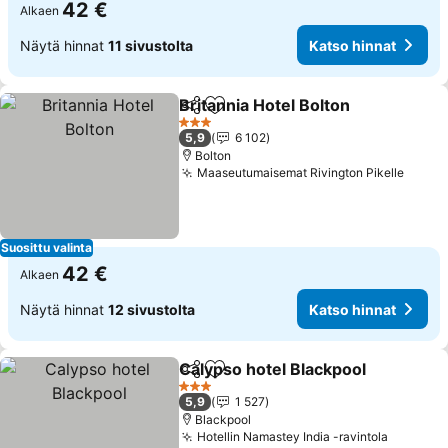
42 €
Alkaen
Näytä hinnat
11 sivustolta
Katso hinnat
Britannia Hotel Bolton
Jaa
Lisää suosikkeihin
Kats
3 Tähtiluokitus
5,9
6 102
Bolton
Maaseutumaisemat Rivington Pikelle
Katso
Suosittu valinta
42 €
Alkaen
Näytä hinnat
12 sivustolta
Katso hinnat
Calypso hotel Blackpool
Jaa
Lisää suosikkeihin
Ka
3 Tähtiluokitus
5,9
1 527
Blackpool
Hotellin Namastey India -ravintola
Katso h