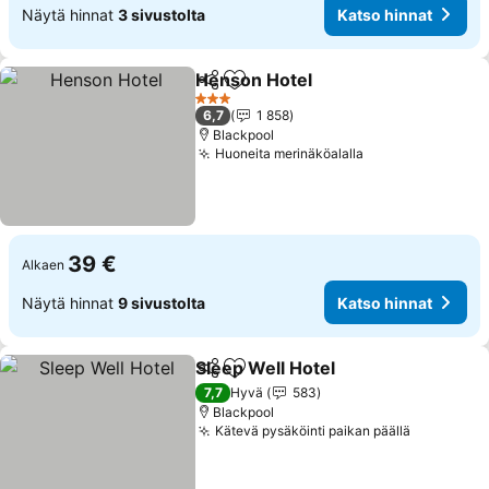
Näytä hinnat
3 sivustolta
Katso hinnat
Henson Hotel
Jaa
Lisää suosikkeihin
Katso hinnat
3 Tähtiluokitus
6,7
1 858
Blackpool
Huoneita merinäköalalla
Katso hinnat
39 €
Alkaen
Näytä hinnat
9 sivustolta
Katso hinnat
Sleep Well Hotel
Jaa
Lisää suosikkeihin
Katso hin
7,7
Hyvä
583
Blackpool
Kätevä pysäköinti paikan päällä
Katso hin