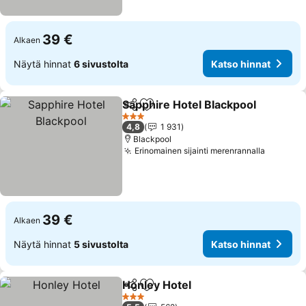
39 €
Alkaen
Näytä hinnat
6 sivustolta
Katso hinnat
Sapphire Hotel Blackpool
Jaa
Lisää suosikkeihin
K
3 Tähtiluokitus
4,8
1 931
Blackpool
Erinomainen sijainti merenrannalla
Katso h
39 €
Alkaen
Näytä hinnat
5 sivustolta
Katso hinnat
Honley Hotel
Jaa
Lisää suosikkeihin
Katso hinnat
3 Tähtiluokitus