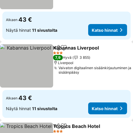
43 €
Alkaen
Näytä hinnat
11 sivustolta
Katso hinnat
Kabannas Liverpool
Jaa
Lisää suosikkeihin
Katso 
3 Tähtiluokitus
7,9
Hyvä
3 855
Liverpool
Vaivaton digitaalinen sisäänkirjautuminen ja
sisäänpääsy
43 €
Alkaen
Näytä hinnat
11 sivustolta
Katso hinnat
Tropics Beach Hotel
Jaa
Lisää suosikkeihin
Katso 