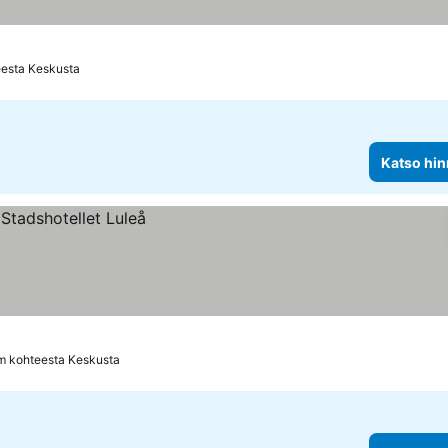
t
eesta Keskusta
Katso hin
m kohteesta Keskusta