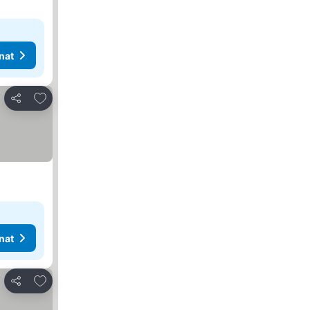
nat
Lisää suosikkeihin
Jaa
nat
Lisää suosikkeihin
Jaa