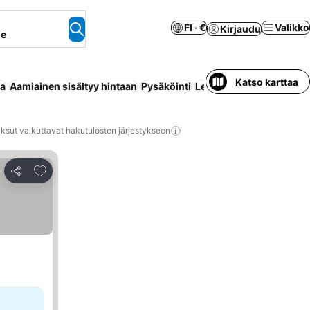
FI · €
Valikko
Kirjaudu
ne
Katso karttaa
aa
Aamiainen sisältyy hintaan
Pysäköinti
Lemmikit sallittu
Uima-a
ksut vaikuttavat hakutulosten järjestykseen
Lisää suosikkeihin
Jaa