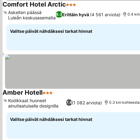
Comfort Hotel Arctic
3 Tähtiluokitus
Katso hinnat
Askelten päässä
Erittäin hyvä
(4 561 arviota)
8,3
0.4 km
Luleån keskusasemalta
Katso hinnat
Valitse päivät nähdäksesi tarkat hinnat
Amber Hotell
3 Tähtiluokitus
Katso hinnat
Kodikkaat huoneet
(1 082 arviota)
7,4
0.3 km kohteesta
ainutlaatuisella designilla
Katso hinnat
Valitse päivät nähdäksesi tarkat hinnat