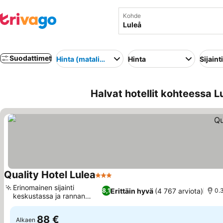
Kohde
Suodattimet
Hinta (matalimmasta korkeimpaan)
Hinta
Sijainti
Halvat hotellit kohteessa L
Quality Hotel Lulea
3 Tähtiluokitus
Katso hinnat
Erinomainen sijainti
Erittäin hyvä
(4 767 arviota)
8,1
0.
keskustassa ja rannan
Katso hinnat
äärellä
88 €
Alkaen