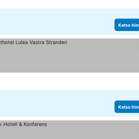
Katso hin
ähtiluokitus
Katso hinnat
Katso hin