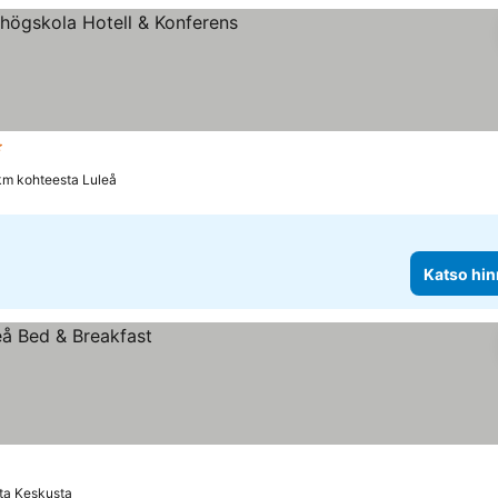
htiluokitus
Katso hinnat
km kohteesta Luleå
Katso hin
ta Keskusta