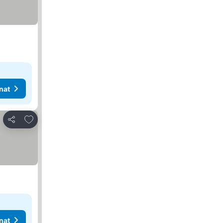
nat
Lisää suosikkeihin
Jaa
nat