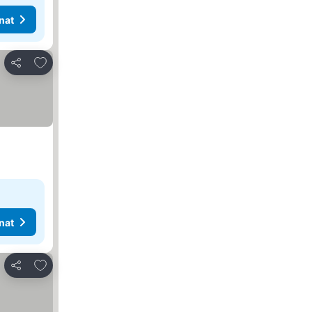
nat
Lisää suosikkeihin
Jaa
nat
Lisää suosikkeihin
Jaa