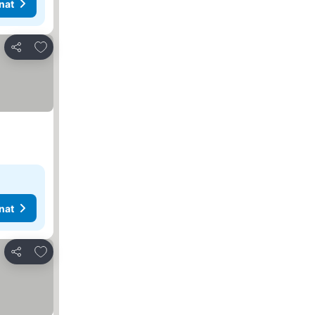
nat
Lisää suosikkeihin
Jaa
nat
Lisää suosikkeihin
Jaa