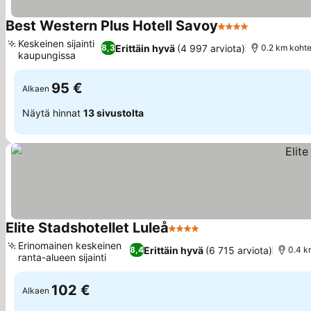
Best Western Plus Hotell Savoy
4 Tähtiluokitus
Katso hinna
Keskeinen sijainti
Erittäin hyvä
(4 997 arviota)
8,3
0.2 km koht
kaupungissa
Katso hinnat
95 €
Alkaen
Näytä hinnat
13 sivustolta
Elite Stadshotellet Luleå
4 Tähtiluokitus
Katso hinnat
Erinomainen keskeinen
Erittäin hyvä
(6 715 arviota)
8,4
0.4 k
ranta-alueen sijainti
Katso hinnat
102 €
Alkaen