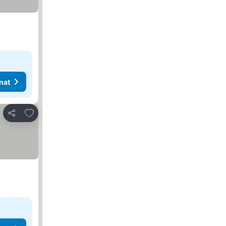
nat
Lisää suosikkeihin
Jaa