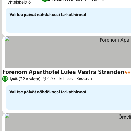
yhteiskeittiö
Katso hinnat
Valitse päivät nähdäksesi tarkat hinnat
Forenom Aparthotel Lulea Vastra Stranden
2 T
Hyvä
(32 arviota)
7,9
0.9 km kohteesta Keskusta
Valitse päivät nähdäksesi tarkat hinnat