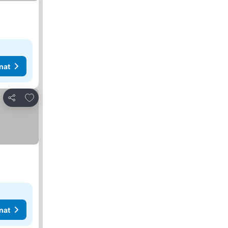
nat
Lisää suosikkeihin
Jaa
nat