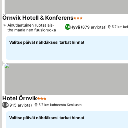
Örnvik Hotell & Konferens
3 Tähtiluokitus
Katso hinnat
Ainutlaatuinen ruotsalais-
Hyvä
(879 arviota)
7,6
5.7 km ko
thaimaalainen fuusioruoka
Katso hinnat
Valitse päivät nähdäksesi tarkat hinnat
Hotel Örnvik
3 Tähtiluokitus
Katso hinnat
(915 arviota)
6,9
5.7 km kohteesta Keskusta
Valitse päivät nähdäksesi tarkat hinnat