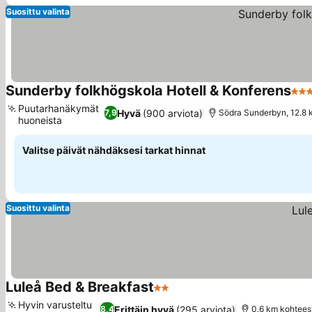
Suosittu valinta
Sunderby folkhögskola Hotell & Konferens
3 Tä
Puutarhanäkymät
Hyvä
(900 arviota)
7,9
Södra Sunderbyn, 12.8 
huoneista
Katso hinnat
Valitse päivät nähdäksesi tarkat hinnat
Suosittu valinta
Luleå Bed & Breakfast
2 Tähtiluokitus
Katso hinnat
Hyvin varusteltu
Erittäin hyvä
(295 arviota)
8,4
0.6 km kohtees