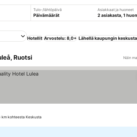
Tulo-/lähtöpäivä
Asiakkaat ja huoneet
Päivämäärät
2 asiakasta, 1 huo
Hotellit
Arvostelu: 8,0+
Lähellä kaupungin keskust
uleå, Ruotsi
Näin ma
3 km kohteesta Keskusta