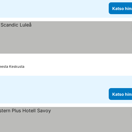
Katso hin
eesta Keskusta
Katso hin