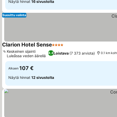
Näytä hinnat
16 sivustolta
Suosittu valinta
Clarion Hotel Sense
4 Tähtiluokitus
Katso hinnat
Keskeinen sijainti
Loistava
(7 373 arviota)
8,8
0.1 km koh
Luleåssa veden äärellä
Katso hinnat
107 €
Alkaen
Näytä hinnat
12 sivustolta