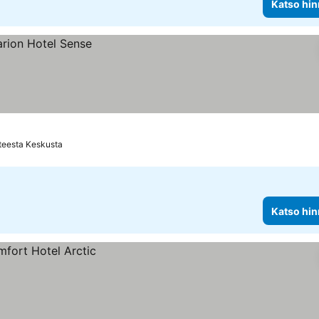
Katso hin
teesta Keskusta
Katso hin