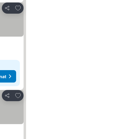
Lisää suosikkeihin
Jaa
nat
Lisää suosikkeihin
Jaa