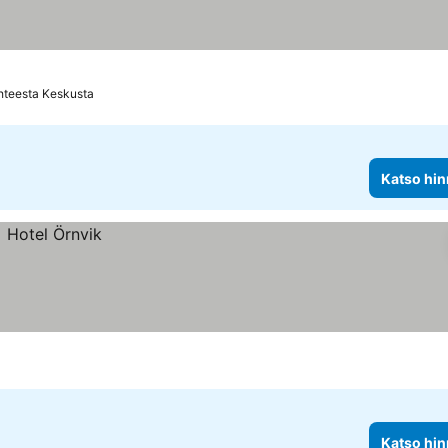
hteesta Keskusta
Katso hin
Katso hin