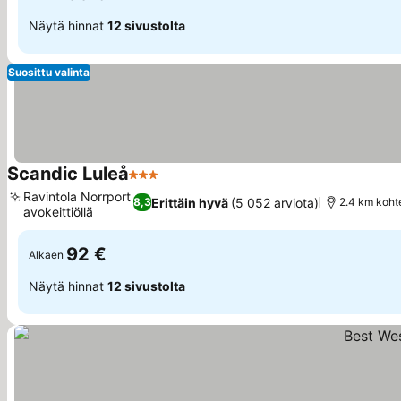
Näytä hinnat
12 sivustolta
Suosittu valinta
Scandic Luleå
3 Tähtiluokitus
Katso hinnat
Ravintola Norrport
Erittäin hyvä
(5 052 arviota)
8,3
2.4 km koht
avokeittiöllä
Katso hinnat
92 €
Alkaen
Näytä hinnat
12 sivustolta