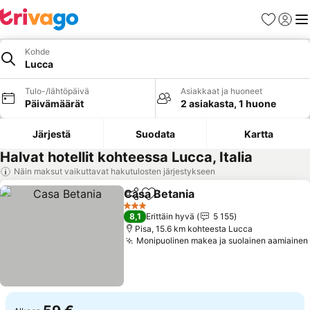
Suosikit
Kirjaud
Val
Kohde
Lucca
Tulo-/lähtöpäivä
Asiakkaat ja huoneet
Päivämäärät
2 asiakasta, 1 huone
Järjestä
Suodata
Kartta
Halvat hotellit kohteessa Lucca, Italia
Näin maksut vaikuttavat hakutulosten järjestykseen
Casa Betania
Jaa
Lisää suosikkeihin
Katso hinnat
3 Tähtiluokitus
8,1
Erittäin hyvä
5 155
Pisa, 15.6 km kohteesta Lucca
Monipuolinen makea ja suolainen aamiainen