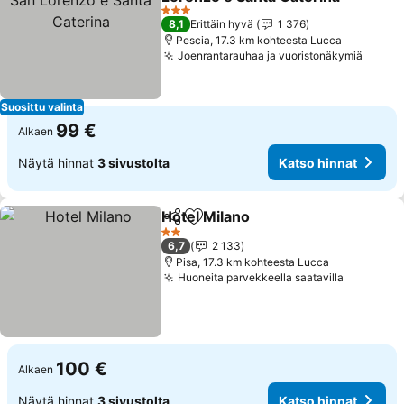
Katso hinnat
3 Tähtiluokitus
8,1
Erittäin hyvä
1 376
Pescia, 17.3 km kohteesta Lucca
Joenrantarauhaa ja vuoristonäkymiä
Katso
Suosittu valinta
99 €
Alkaen
Näytä hinnat
3 sivustolta
Katso hinnat
Hotel Milano
Jaa
Lisää suosikkeihin
Katso hinnat
2 Tähtiluokitus
6,7
2 133
Pisa, 17.3 km kohteesta Lucca
Huoneita parvekkeella saatavilla
Katso hi
100 €
Alkaen
Näytä hinnat
3 sivustolta
Katso hinnat