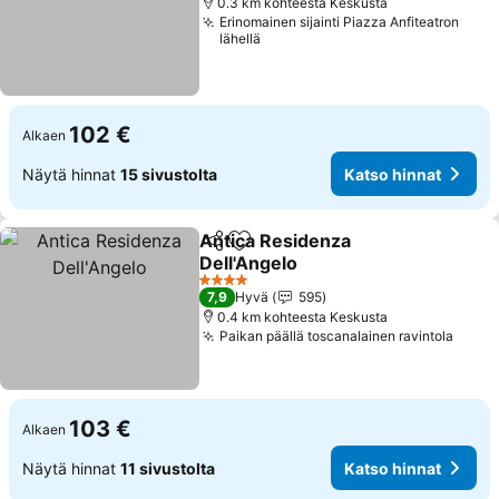
0.3 km kohteesta Keskusta
Erinomainen sijainti Piazza Anfiteatron
lähellä
102 €
Alkaen
Näytä hinnat
15 sivustolta
Katso hinnat
Antica Residenza
Jaa
Lisää suosikkeihin
Dell'Angelo
Katso hinnat
4 Tähtiluokitus
7,9
Hyvä
595
0.4 km kohteesta Keskusta
Paikan päällä toscanalainen ravintola
Katso
103 €
Alkaen
Näytä hinnat
11 sivustolta
Katso hinnat