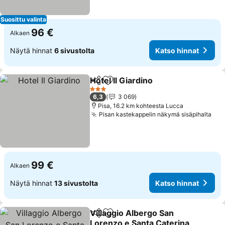
Suosittu valinta
96 €
Alkaen
Näytä hinnat
6 sivustolta
Katso hinnat
Hotel Il Giardino
Jaa
Lisää suosikkeihin
Katso hinn
3 Tähtiluokitus
6,3
3 069
Pisa, 16.2 km kohteesta Lucca
Pisan kastekappelin näkymä sisäpihalta
Kat
99 €
Alkaen
Näytä hinnat
13 sivustolta
Katso hinnat
Villaggio Albergo San
Jaa
Lisää suosikkeihin
Lorenzo e Santa Caterina