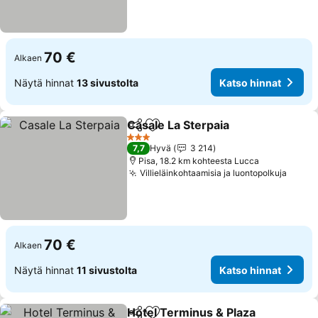
70 €
Alkaen
Näytä hinnat
13 sivustolta
Katso hinnat
Casale La Sterpaia
Jaa
Lisää suosikkeihin
Katso h
3 Tähtiluokitus
7,7
Hyvä
3 214
Pisa, 18.2 km kohteesta Lucca
Villieläinkohtaamisia ja luontopolkuja
Katso
70 €
Alkaen
Näytä hinnat
11 sivustolta
Katso hinnat
Hotel Terminus & Plaza