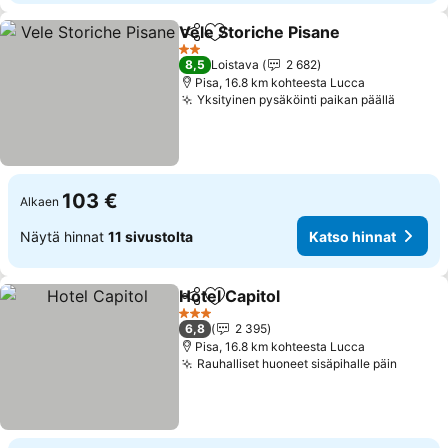
Vele Storiche Pisane
Jaa
Lisää suosikkeihin
Katso
2 Tähtiluokitus
8,5
Loistava
2 682
Pisa, 16.8 km kohteesta Lucca
Yksityinen pysäköinti paikan päällä
Katso 
103 €
Alkaen
Näytä hinnat
11 sivustolta
Katso hinnat
Hotel Capitol
Jaa
Lisää suosikkeihin
Katso hinnat
3 Tähtiluokitus
6,8
2 395
Pisa, 16.8 km kohteesta Lucca
Rauhalliset huoneet sisäpihalle päin
Katso 