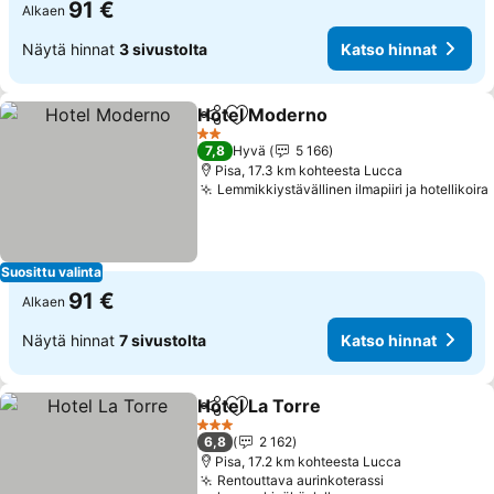
91 €
Alkaen
Näytä hinnat
3 sivustolta
Katso hinnat
Hotel Moderno
Jaa
Lisää suosikkeihin
Katso hinna
2 Tähtiluokitus
7,8
Hyvä
5 166
Pisa, 17.3 km kohteesta Lucca
Lemmikkiystävällinen ilmapiiri ja hotellikoira
Suosittu valinta
91 €
Alkaen
Näytä hinnat
7 sivustolta
Katso hinnat
Hotel La Torre
Jaa
Lisää suosikkeihin
Katso hinna
3 Tähtiluokitus
6,8
2 162
Pisa, 17.2 km kohteesta Lucca
Rentouttava aurinkoterassi