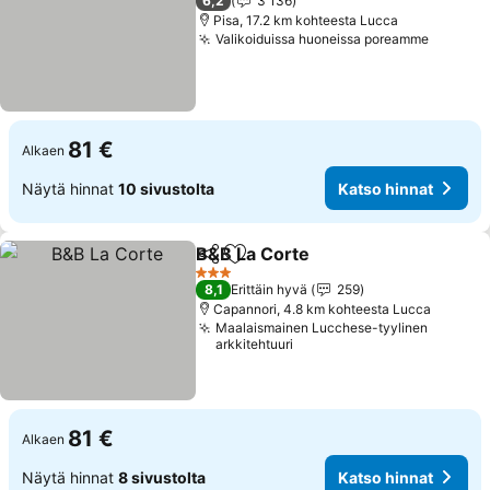
6,2
3 136
Pisa, 17.2 km kohteesta Lucca
Valikoiduissa huoneissa poreamme
Katso h
81 €
Alkaen
Näytä hinnat
10 sivustolta
Katso hinnat
B&B La Corte
Jaa
Lisää suosikkeihin
Katso hinnat
3 Tähtiluokitus
8,1
Erittäin hyvä
259
Capannori, 4.8 km kohteesta Lucca
Maalaismainen Lucchese-tyylinen
arkkitehtuuri
81 €
Alkaen
Näytä hinnat
8 sivustolta
Katso hinnat