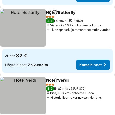
Hotel Butterfly
Jaa
Lisää suosikkeihin
Katso hinna
3 Tähtiluokitus
8,6
Loistava
2 450
Viareggio, 16.2 km kohteesta Lucca
Huonepalvelu ja romanttiset mukavuudet
Ka
82 €
Alkaen
Näytä hinnat
7 sivustolta
Katso hinnat
Hotel Verdi
Jaa
Lisää suosikkeihin
Katso hinnat
3 Tähtiluokitus
8,2
Erittäin hyvä
870
Pisa, 16.3 km kohteesta Lucca
Historiallisen rakennuksen viehätys
Katso 