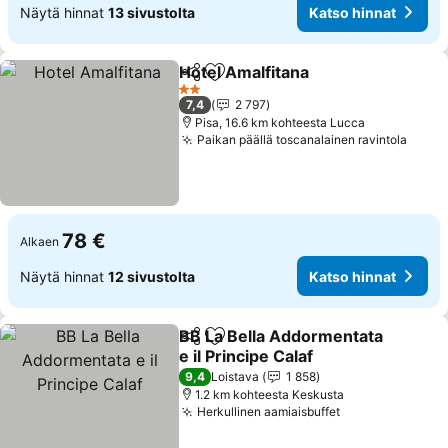
Näytä hinnat
13 sivustolta
Katso hinnat
Hotel Amalfitana
Jaa
Lisää suosikkeihin
Katso hin
2 Tähtiluokitus
7,4
2 797
Pisa, 16.6 km kohteesta Lucca
Paikan päällä toscanalainen ravintola
Katso
78 €
Alkaen
Näytä hinnat
12 sivustolta
Katso hinnat
BB La Bella Addormentata
Jaa
Lisää suosikkeihin
e il Principe Calaf
Katso hinnat
9,4
Loistava
1 858
1.2 km kohteesta Keskusta
Herkullinen aamiaisbuffet
Katso hinnat