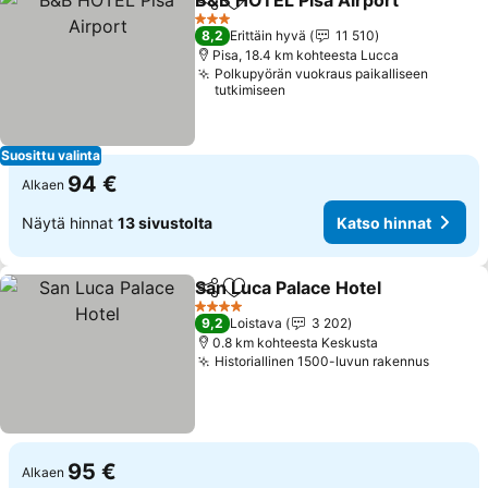
B&B HOTEL Pisa Airport
Jaa
Lisää suosikkeihin
Ka
3 Tähtiluokitus
8,2
Erittäin hyvä
11 510
Pisa, 18.4 km kohteesta Lucca
Polkupyörän vuokraus paikalliseen
tutkimiseen
Suosittu valinta
94 €
Alkaen
Näytä hinnat
13 sivustolta
Katso hinnat
San Luca Palace Hotel
Jaa
Lisää suosikkeihin
Kats
4 Tähtiluokitus
9,2
Loistava
3 202
0.8 km kohteesta Keskusta
Historiallinen 1500-luvun rakennus
Katso 
95 €
Alkaen