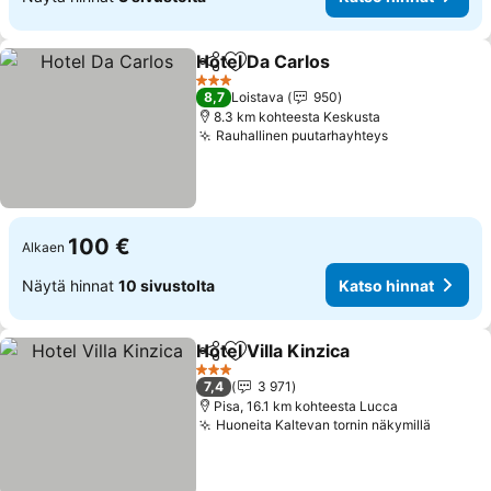
Hotel Da Carlos
Jaa
Lisää suosikkeihin
Katso hinn
3 Tähtiluokitus
8,7
Loistava
950
8.3 km kohteesta Keskusta
Rauhallinen puutarhayhteys
Katso hinnat
100 €
Alkaen
Näytä hinnat
10 sivustolta
Katso hinnat
Hotel Villa Kinzica
Jaa
Lisää suosikkeihin
Katso hi
3 Tähtiluokitus
7,4
3 971
Pisa, 16.1 km kohteesta Lucca
Huoneita Kaltevan tornin näkymillä
Katso h