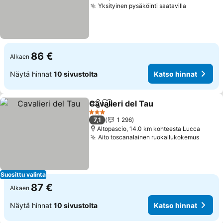
Yksityinen pysäköinti saatavilla
Katso hin
86 €
Alkaen
Näytä hinnat
10 sivustolta
Katso hinnat
Cavalieri del Tau
Jaa
Lisää suosikkeihin
Katso hin
3 Tähtiluokitus
7,1
1 296
Altopascio, 14.0 km kohteesta Lucca
Aito toscanalainen ruokailukokemus
Katso 
Suosittu valinta
87 €
Alkaen
Näytä hinnat
10 sivustolta
Katso hinnat