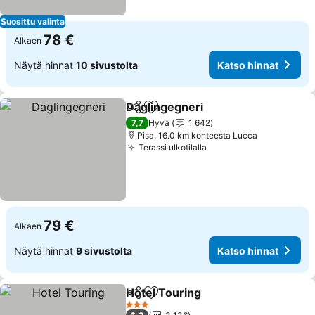
Suosittu valinta
78 €
Alkaen
Näytä hinnat
10 sivustolta
Katso hinnat
Daglingegneri
Jaa
Lisää suosikkeihin
Katso hinnat
7,7
Hyvä
1 642
Pisa, 16.0 km kohteesta Lucca
Terassi ulkotilalla
Katso hinnat
79 €
Alkaen
Näytä hinnat
9 sivustolta
Katso hinnat
Hotel Touring
Jaa
Lisää suosikkeihin
Katso hinnat
3 Tähtiluokitus