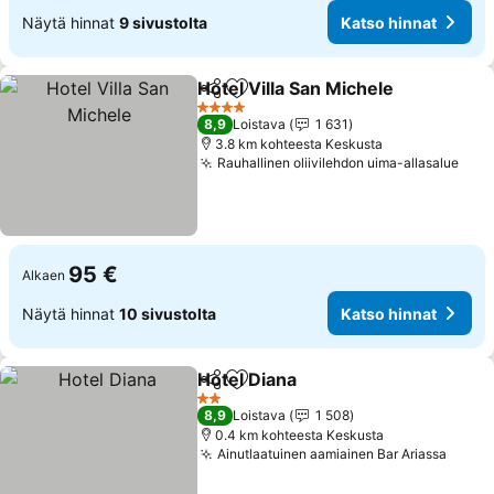
Näytä hinnat
9 sivustolta
Katso hinnat
Hotel Villa San Michele
Jaa
Lisää suosikkeihin
Kat
4 Tähtiluokitus
8,9
Loistava
1 631
3.8 km kohteesta Keskusta
Rauhallinen oliivilehdon uima-allasalue
Kats
95 €
Alkaen
Näytä hinnat
10 sivustolta
Katso hinnat
Hotel Diana
Jaa
Lisää suosikkeihin
Katso hinnat
2 Tähtiluokitus
8,9
Loistava
1 508
0.4 km kohteesta Keskusta
Ainutlaatuinen aamiainen Bar Ariassa
Katso