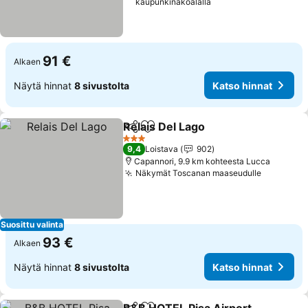
kaupunkinäköalalla
91 €
Alkaen
Näytä hinnat
8 sivustolta
Katso hinnat
Relais Del Lago
Jaa
Lisää suosikkeihin
Katso hinna
3 Tähtiluokitus
9,4
Loistava
902
Capannori, 9.9 km kohteesta Lucca
Näkymät Toscanan maaseudulle
Katso hi
Suosittu valinta
93 €
Alkaen
Näytä hinnat
8 sivustolta
Katso hinnat