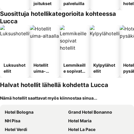
joitukset
palveluilla
hotel
Suosittuja hotellikategorioita kohteessa
Lucca
Luksushot
Hotellit
Lemmikeill
Kylpylähot
Hotel
ellit
uima-
e sopivat
ellit
pysä
altaalla
hotellit
llä
Halvat hotellit lähellä kohdetta Lucca
Nämä hotellit saattavat myös kiinnostaa sinua...
Hotel Bologna
Grand Hotel Bonanno
NH Pisa
Hotel Maria
Hotel Verdi
Hotel La Pace