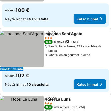
100 €
Alkaen
Näytä hinnat
14 sivustolta
Katso hinnat
Locanda Sant'Agata
Jaa
Lisää suosikkeihin
Katso 
3 Tähtiluokitus
8,8
Loistava
1 614
San Giuliano Terme, 12.1 km kohteesta
Lucca
Chef Nicolan gourmet-ruokaa
Katso hinn
Suosittu valinta
102 €
Alkaen
Näytä hinnat
10 sivustolta
Katso hinnat
Hotel La Luna
Jaa
Lisää suosikkeihin
Katso hinnat
3 Tähtiluokitus
8,4
Erittäin hyvä
1 924