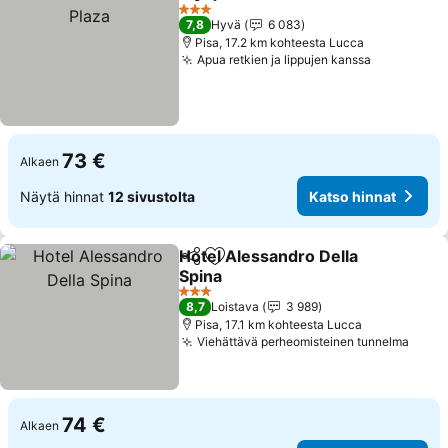
Jaa
Lisää suosikkeihin
Kat
3 Tähtiluokitus
7,8
Hyvä
6 083
Pisa, 17.2 km kohteesta Lucca
Apua retkien ja lippujen kanssa
Katso hin
73 €
Alkaen
Näytä hinnat
12 sivustolta
Katso hinnat
Hotel Alessandro Della
Jaa
Lisää suosikkeihin
Spina
Katso hinnat
3 Tähtiluokitus
8,7
Loistava
3 989
Pisa, 17.1 km kohteesta Lucca
Viehättävä perheomisteinen tunnelma
Katso
74 €
Alkaen