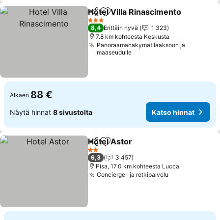
Hotel Villa Rinascimento
Jaa
Lisää suosikkeihin
Ka
3 Tähtiluokitus
8,4
Erittäin hyvä
1 323
7.8 km kohteesta Keskusta
Panoraamanäkymät laaksoon ja
maaseudulle
88 €
Alkaen
Näytä hinnat
8 sivustolta
Katso hinnat
Hotel Astor
Jaa
Lisää suosikkeihin
Katso hinnat
2 Tähtiluokitus
6,3
3 457
Pisa, 17.0 km kohteesta Lucca
Concierge- ja retkipalvelu
Katso hinnat