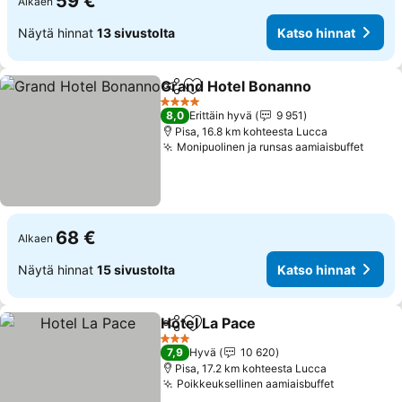
59 €
Alkaen
Näytä hinnat
13 sivustolta
Katso hinnat
Grand Hotel Bonanno
Jaa
Lisää suosikkeihin
Kats
4 Tähtiluokitus
8,0
Erittäin hyvä
9 951
Pisa, 16.8 km kohteesta Lucca
Monipuolinen ja runsas aamiaisbuffet
Katso
68 €
Alkaen
Näytä hinnat
15 sivustolta
Katso hinnat
Hotel La Pace
Jaa
Lisää suosikkeihin
Katso hinnat
3 Tähtiluokitus
7,9
Hyvä
10 620
Pisa, 17.2 km kohteesta Lucca
Poikkeuksellinen aamiaisbuffet
Katso hin