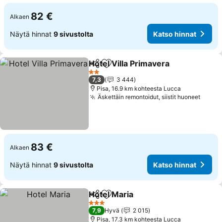
82 €
Alkaen
Näytä hinnat
9 sivustolta
Katso hinnat
Hotel Villa Primavera
Jaa
Lisää suosikkeihin
Katso
2 Tähtiluokitus
7,3
3 444
Pisa, 16.9 km kohteesta Lucca
Äskettäin remontoidut, siistit huoneet
Katso
83 €
Alkaen
Näytä hinnat
9 sivustolta
Katso hinnat
Hotel Maria
Jaa
Lisää suosikkeihin
Katso hinnat
3 Tähtiluokitus
7,9
Hyvä
2 015
Pisa, 17.3 km kohteesta Lucca