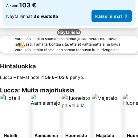
103 €
Alkaen
Näytä hinnat
3 sivustolta
Katso hinnat
Näytä lisää
Varaussivustoilta saamamme hinnat ja saatavuus muuttuvat
jatkuvasti. Tämä tarkoittaa sitä, että et välttämättä aina löydä
varaussivustolta täsmälleen samaa tarjousta kuin trivagosta.
Hintaluokka
Lucca – halvat hotellit
‎59 €
–
‎103 €
per yö.
Lucca: Muita majoituksia
Hotelli
Aamiaisma
Huoneisto
Majatalo
Huon