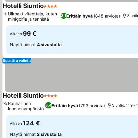
Hotelli Siuntio
4 Tähtiluokitus
Ulkoaktiviteetteja, kuten
Erittäin hyvä
(848 arviota)
8,1
Siunti
minigolfia ja tennistä
99 €
Alkaen
Näytä hinnat
4 sivustolta
Suosittu valinta
Hotelli Siuntio
4 Tähtiluokitus
Rauhallinen
Erittäin hyvä
(793 arviota)
8,4
Siuntio, 11.9 k
luonnonympäristö
124 €
Alkaen
Näytä hinnat
2 sivustolta