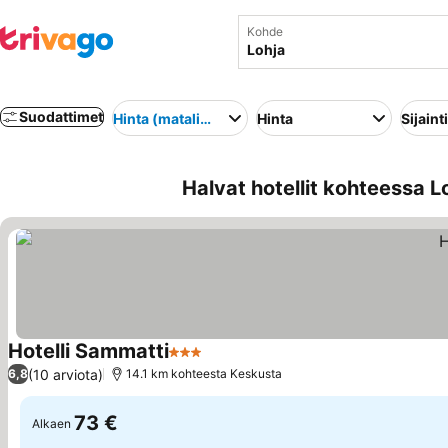
Kohde
Suodattimet
Hinta (matalimmasta korkeimpaan)
Hinta
Sijainti
Halvat hotellit kohteessa L
Hotelli Sammatti
3 Tähtiluokitus
(10 arviota)
6,8
14.1 km kohteesta Keskusta
73 €
Alkaen