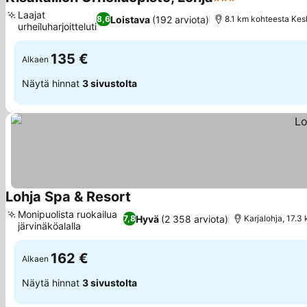
3 Tähtiluokitus
Laajat
Loistava
(192 arviota)
8,6
8.1 km kohteesta Kes
urheiluharjoittelutilat
135 €
Alkaen
Näytä hinnat
3 sivustolta
Lohja Spa & Resort
Monipuolista ruokailua
Hyvä
(2 358 arviota)
7,8
Karjalohja, 17.3
järvinäköalalla
162 €
Alkaen
Näytä hinnat
3 sivustolta