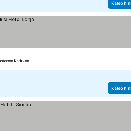
Katso hin
ohteesta Keskusta
Katso hin