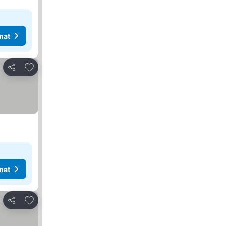
nat
Lisää suosikkeihin
Jaa
nat
Lisää suosikkeihin
Jaa