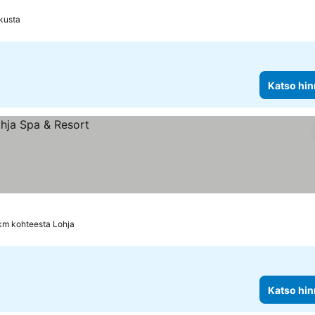
kusta
Katso hin
 km kohteesta Lohja
Katso hin