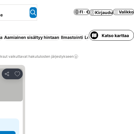
FI · €
Valikko
Kirjaudu
ne
Katso karttaa
aa
Aamiainen sisältyy hintaan
Ilmastointi
Lomakeskus
Kylpylä
Ui
ksut vaikuttavat hakutulosten järjestykseen
Lisää suosikkeihin
Jaa