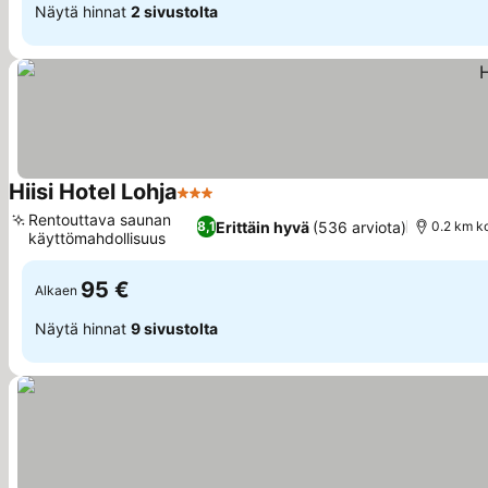
Näytä hinnat
2 sivustolta
Hiisi Hotel Lohja
3 Tähtiluokitus
Rentouttava saunan
Erittäin hyvä
(536 arviota)
8,1
0.2 km k
käyttömahdollisuus
95 €
Alkaen
Näytä hinnat
9 sivustolta