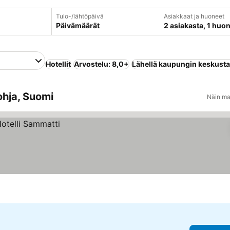
Tulo-/lähtöpäivä
Asiakkaat ja huoneet
Päivämäärät
2 asiakasta, 1 huo
Hotellit
Arvostelu: 8,0+
Lähellä kaupungin keskust
ohja, Suomi
Näin ma