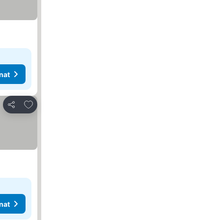
nat
Lisää suosikkeihin
Jaa
nat