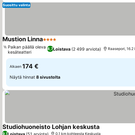
Suosittu valinta
Mustion Linna
4 Tähtiluokitus
Paikan päällä oleva
Loistava
(2 499 arviota)
8,7
Raasepori, 16.2
kesäteatteri
174 €
Alkaen
Näytä hinnat
8 sivustolta
Studiohuoneisto Lohjan keskusta
Loistava
(51 arviota)
9,1
0.1 km kohteesta Keskusta