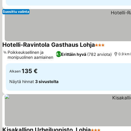
Suosittu valinta
Hotelli-Ravintola Gasthaus Lohja
3 Tähtiluokitus
Poikkeuksellinen ja
Erittäin hyvä
(782 arviota)
8,1
0.9 km 
monipuolinen aamiainen
135 €
Alkaen
Näytä hinnat
3 sivustolta
Kisakallion Urheiluopisto, Lohja