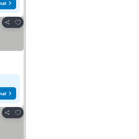
nat
Lisää suosikkeihin
Jaa
nat
Lisää suosikkeihin
Jaa