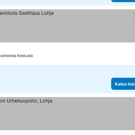
kohteesta Keskusta
Katso hin