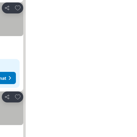
Lisää suosikkeihin
Jaa
nat
Lisää suosikkeihin
Jaa