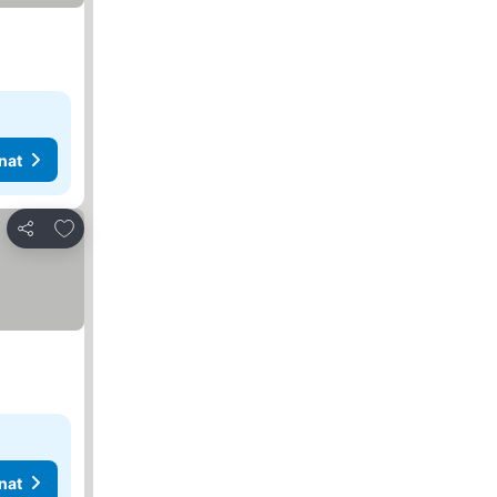
nat
Lisää suosikkeihin
Jaa
nat