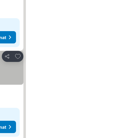
nat
Lisää suosikkeihin
Jaa
nat