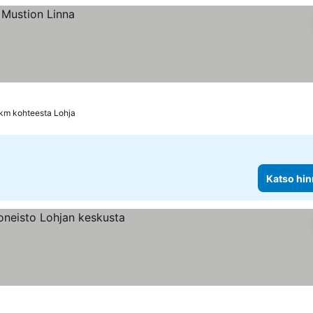
 km kohteesta Lohja
Katso hin